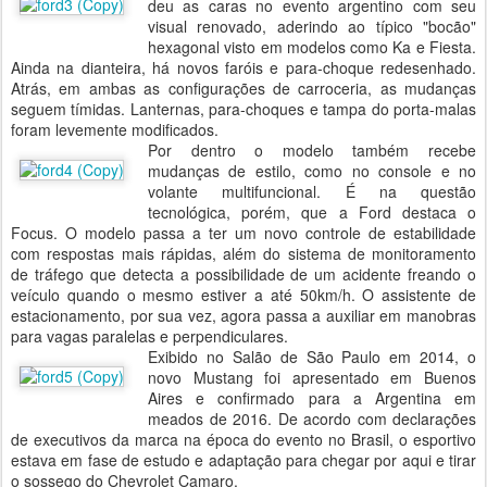
deu as caras no evento argentino com seu
visual renovado, aderindo ao típico "bocão"
hexagonal visto em modelos como Ka e Fiesta.
Ainda na dianteira, há novos faróis e para-choque redesenhado.
Atrás, em ambas as configurações de carroceria, as mudanças
seguem tímidas. Lanternas, para-choques e tampa do porta-malas
foram levemente modificados.
Por dentro o modelo também recebe
mudanças de estilo, como no console e no
volante multifuncional. É na questão
tecnológica, porém, que a Ford destaca o
Focus. O modelo passa a ter um novo controle de estabilidade
com respostas mais rápidas, além do sistema de monitoramento
de tráfego que detecta a possibilidade de um acidente freando o
veículo quando o mesmo estiver a até 50km/h. O assistente de
estacionamento, por sua vez, agora passa a auxiliar em manobras
para vagas paralelas e perpendiculares.
Exibido no Salão de São Paulo em 2014, o
novo Mustang foi apresentado em Buenos
Aires e confirmado para a Argentina em
meados de 2016. De acordo com declarações
de executivos da marca na época do evento no Brasil, o esportivo
estava em fase de estudo e adaptação para chegar por aqui e tirar
o sossego do Chevrolet Camaro.