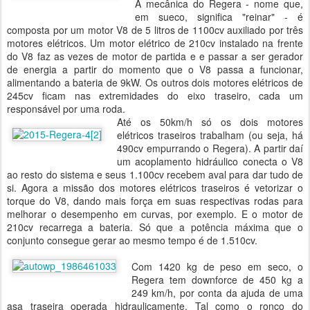
A mecânica do Regera - nome que,
em sueco, significa "reinar" - é
composta por um motor V8 de 5 litros de 1100cv auxiliado por três
motores elétricos. Um motor elétrico de 210cv instalado na frente
do V8 faz as vezes de motor de partida e e passar a ser gerador
de energia a partir do momento que o V8 passa a funcionar,
alimentando a bateria de 9kW. Os outros dois motores elétricos de
245cv ficam nas extremidades do eixo traseiro, cada um
responsável por uma roda.
Até os 50km/h só os dois motores
elétricos traseiros trabalham (ou seja, há
490cv empurrando o Regera). A partir daí
um acoplamento hidráulico conecta o V8
ao resto do sistema e seus 1.100cv recebem aval para dar tudo de
si. Agora a missão dos motores elétricos traseiros é vetorizar o
torque do V8, dando mais força em suas respectivas rodas para
melhorar o desempenho em curvas, por exemplo. E o motor de
210cv recarrega a bateria. Só que a potência máxima que o
conjunto consegue gerar ao mesmo tempo é de 1.510cv.
Com 1420 kg de peso em seco, o
Regera tem downforce de 450 kg a
249 km/h, por conta da ajuda de uma
asa traseira operada hidraulicamente. Tal como o ronco do