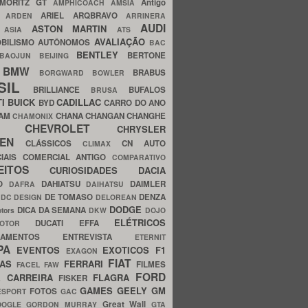
MORITZ GT
Antigo
AMPHICOACH
AMSIA
ARIEL
ARQBRAVO
A
ARDEN
ARRINERA
AUDI
ASTON MARTIN
O
ASIA
ATS
AVALIAÇÃO
BILISMO
AUTÔNOMOS
BAC
BENTLEY
BERTONE
BAOJUN
BEIJING
BMW
BRABUS
A
BORGWARD
BOWLER
SIL
BRILLIANCE
BUFALOS
BRUSA
TI
BUICK
CADILLAC
BYD
CARRO DO ANO
HAM
CHANA
CHANGAN
CHANGHE
CHAMONIX
CHEVROLET
ERY
CHRYSLER
ROEN
CLÁSSICOS
CN AUTO
CLIMAX
CIAIS
COMERCIAL ANTIGO
COMPARATIVO
CEITOS
CURIOSIDADES
DACIA
OO
DAHIATSU
DAIMLER
DAFRA
DAIHATSU
N
DE TOMASO
DENZA
DC DESIGN
DELOREAN
DODGE
DICA DA SEMANA
otors
DKW
DOJO
ELÉTRICOS
DUCATI
EFFA
MOTOR
ACAMENTOS
ENTREVISTA
ETERNIT
PA
EVENTOS
EXOTICOS
F1
EXAGON
FIAT
CAS
FERRARI
FILMES
FACEL
FAW
FORD
E CARREIRA
FLAGRA
FISKER
GAMES
GEELY
GM
FOTOS
ESPORT
GAC
Great Wall
OOGLE
GORDON MURRAY
GTA