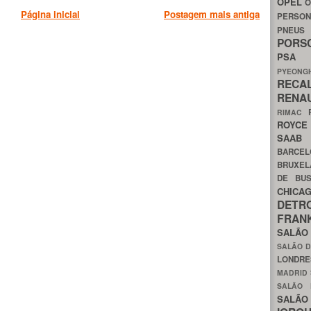
OPEL
O
Página inicial
Postagem mais antiga
PERSON
PNEU
POR
PS
PYEON
RECA
RENA
RIMAC
ROYC
SAA
BARCE
BRUXE
DE BU
CHIC
DETR
FRA
SALÃO
SALÃO D
LONDR
MADRID
SALÃO
SALÃO