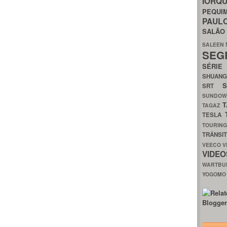
IORQ
PEQU
PAUL
SALÃ
SALEEN
SEG
SÉRI
SHUAN
SRT
SUNDO
T
TAGAZ
TESLA
TOURIN
TRÂNSI
VEECO
V
VIDE
WARTB
YOGOM