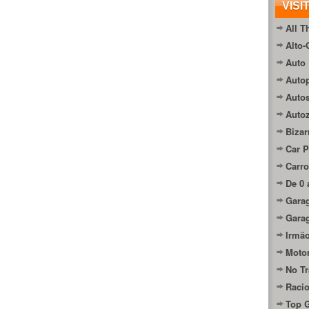
VISI
All T
Alto-
Auto 
Autop
Auto
Auto
Bizar
Car P
Carro
De 0 
Gara
Gara
Irmão
Moto
No Tr
Raci
Top 