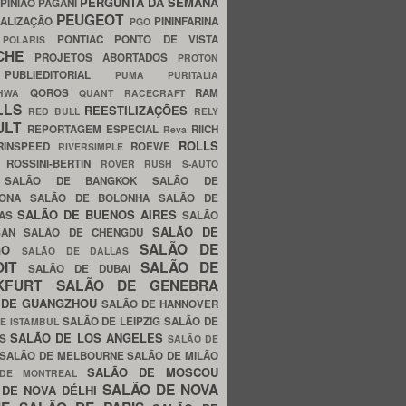
PERGUNTA DA SEMANA
PINIÃO
PAGANI
PEUGEOT
ALIZAÇÃO
PININFARINA
PGO
S
PONTIAC
PONTO DE VISTA
POLARIS
SCHE
PROJETOS ABORTADOS
PROTON
A
PUBLIEDITORIAL
PUMA
PURITALIA
QOROS
RAM
GHWA
QUANT
RACECRAFT
LLS
REESTILIZAÇÕES
RED BULL
RELY
ULT
REPORTAGEM ESPECIAL
RIICH
Reva
ROLLS
RINSPEED
ROEWE
RIVERSIMPLE
E
ROSSINI-BERTIN
ROVER
RUSH
S-AUTO
B
SALÃO DE BANGKOK
SALÃO DE
LONA
SALÃO DE BOLONHA
SALÃO DE
SALÃO DE BUENOS AIRES
LAS
SALÃO
SALÃO DE
SAN
SALÃO DE CHENGDU
SALÃO DE
AGO
SALÃO DE DALLAS
OIT
SALÃO DE
SALÃO DE DUBAI
NKFURT
SALÃO DE GENEBRA
 DE GUANGZHOU
SALÃO DE HANNOVER
SALÃO DE LEIPZIG
SALÃO DE
E ISTAMBUL
SALÃO DE LOS ANGELES
ES
SALÃO DE
SALÃO DE MELBOURNE
SALÃO DE MILÃO
SALÃO DE MOSCOU
 DE MONTREAL
SALÃO DE NOVA
 DE NOVA DÉLHI