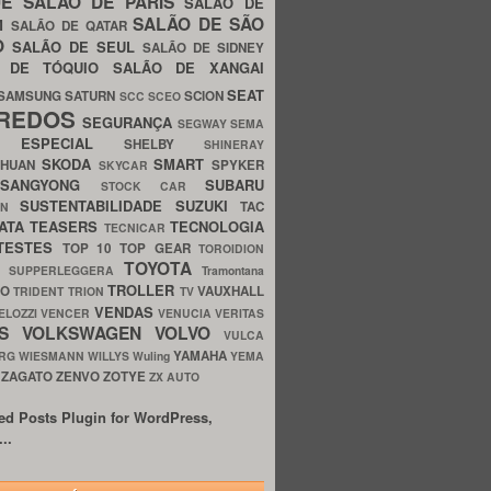
UE
SALÃO DE PARIS
SALÃO DE
SALÃO DE SÃO
IM
SALÃO DE QATAR
O
SALÃO DE SEUL
SALÃO DE SIDNEY
O DE TÓQUIO
SALÃO DE XANGAI
SEAT
SAMSUNG
SATURN
SCION
SCC
SCEO
REDOS
SEGURANÇA
SEGWAY
SEMA
E ESPECIAL
SHELBY
SHINERAY
SKODA
SMART
GHUAN
SPYKER
SKYCAR
SSANGYONG
SUBARU
STOCK CAR
SUSTENTABILIDADE
SUZUKI
TAC
WN
ATA
TEASERS
TECNOLOGIA
TECNICAR
TESTES
TOP 10
TOP GEAR
TOROIDION
TOYOTA
G SUPPERLEGGERA
Tramontana
TROLLER
TO
VAUXHALL
TRIDENT
TRION
TV
VENDAS
ELOZZI
VENCER
VENUCIA
VERITAS
OS
VOLKSWAGEN
VOLVO
VULCA
YAMAHA
URG
WIESMANN
WILLYS
Wuling
YEMA
ZAGATO
ZENVO
ZOTYE
O
ZX AUTO