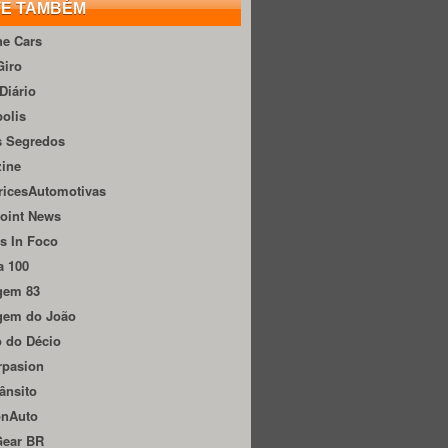
TE TAMBÉM
he Cars
Giro
Diário
olis
s Segredos
zine
ricesAutomotivas
oint News
s In Foco
a 100
gem 83
gem do João
 do Décio
rpasion
ânsito
onAuto
Gear BR