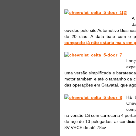
A 
da
ouvidos pelo site Automotive Busine
de 20 dias. A data bate com o p
compacto já não estaria mais em
Lanç
expe
uma versão simplificada e baratead
motor também e até o tamanho da car
das operações em Gravataí, que agor
Há b
Chev
comp
na versão LS com carroceria 4 portas 
de aço de 13 polegadas, ar-condicion
8V VHCE de até 78cv.