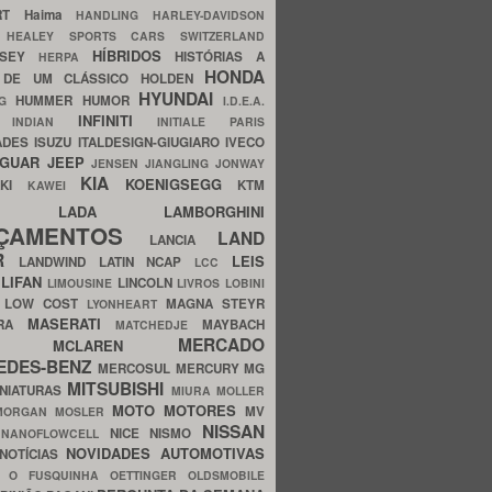
ERT
Haima
HANDLING
HARLEY-DAVIDSON
I
HEALEY SPORTS CARS SWITZERLAND
HÍBRIDOS
SSEY
HISTÓRIAS A
HERPA
HONDA
 DE UM CLÁSSICO
HOLDEN
HYUNDAI
HUMMER
HUMOR
NG
I.D.E.A.
INFINITI
IA
INDIAN
INITIALE PARIS
ADES
ISUZU
ITALDESIGN-GIUGIARO
IVECO
AGUAR
JEEP
JENSEN
JIANGLING
JONWAY
KIA
KOENIGSEGG
AKI
KTM
KAWEI
LADA
LAMBORGHINI
MHO
NÇAMENTOS
LAND
LANCIA
ER
LEIS
LANDWIND
LATIN NCAP
LCC
S
LIFAN
LINCOLN
LIMOUSINE
LIVROS
LOBINI
S
LOW COST
MAGNA STEYR
LYONHEART
MASERATI
DRA
MAYBACH
MATCHEDJE
MERCADO
ZDA
MCLAREN
EDES-BENZ
MERCOSUL
MERCURY
MG
MITSUBISHI
INIATURAS
MIURA
MOLLER
MOTO
MOTORES
MV
MORGAN
MOSLER
NISSAN
a
NICE
NISMO
NANOFLOWCELL
NOVIDADES AUTOMOTIVAS
NOTÍCIAS
C
O FUSQUINHA
OETTINGER
OLDSMOBILE