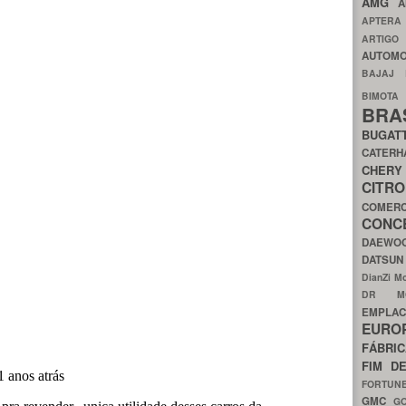
AMG
A
APTER
ARTIG
AUTOMO
BAJAJ
BIMOT
BRA
BUGAT
CATER
CH
CIT
COMER
CON
DAEW
DATSU
DianZi M
DR 
EMPL
EURO
FÁBRI
FIM D
FORTUN
GMC
G