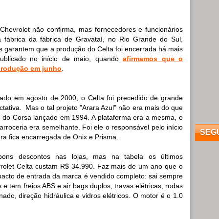
Chevrolet não confirma, mas fornecedores e funcionários
 fábrica da fábrica de Gravataí, no Rio Grande do Sul,
ss garantem que a produção do Celta foi encerrada há mais
ublicado no início de maio, quando
afirmamos que o
 produção em junho
.
ado em agosto de 2000, o Celta foi precedido de grande
ctativa. Mas o tal projeto "Arara Azul" não era mais do que
a do Corsa lançado em 1994. A plataforma era a mesma, o
roceria era semelhante. Foi ele o responsável pelo início
SEG
a fica encarregada de Onix e Prisma.
ons descontos nas lojas, mas na tabela os últimos
rolet Celta custam R$ 34.990. Faz mais de um ano que o
acto de entrada da marca é vendido completo: sai sempre
e tem freios ABS e air bags duplos, travas elétricas, rodas
ado, direção hidráulica e vidros elétricos. O motor é o 1.0