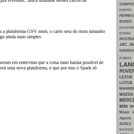
GUMP
HAWTA
HENNE
BORDO
HUASO
ICON
INVERD
JAC
J
KAWAS
KU
LA
ROV
LEXU
LOTU
MAHIN
MA
MERC
MINI
M
Mopar
Agust
NOBLE
NOVITE