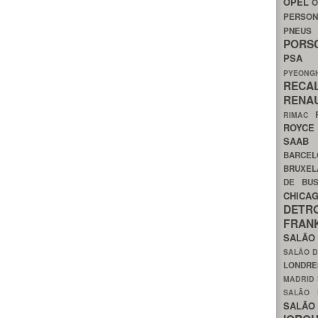
OPEL
O
PERSON
PNEU
POR
PS
PYEON
RECA
RENA
RIMAC
ROYC
SAA
BARCE
BRUXE
DE BU
CHIC
DETR
FRA
SALÃO
SALÃO D
LONDR
MADRID
SALÃO
SALÃO