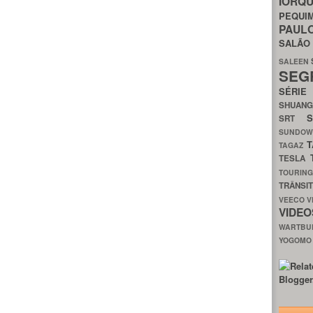
IORQ
PEQU
PAUL
SALÃ
SALEEN
SEG
SÉRI
SHUAN
SRT
SUNDO
T
TAGAZ
TESLA
TOURIN
TRÂNSI
VEECO
V
VIDE
WARTB
YOGOM