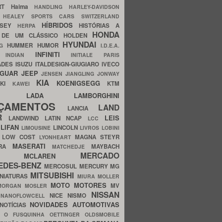
ERT
Haima
HANDLING
HARLEY-DAVIDSON
I
HEALEY SPORTS CARS SWITZERLAND
HÍBRIDOS
SSEY
HISTÓRIAS A
HERPA
HONDA
 DE UM CLÁSSICO
HOLDEN
HYUNDAI
HUMMER
HUMOR
NG
I.D.E.A.
INFINITI
IA
INDIAN
INITIALE PARIS
ADES
ISUZU
ITALDESIGN-GIUGIARO
IVECO
AGUAR
JEEP
JENSEN
JIANGLING
JONWAY
KIA
KOENIGSEGG
AKI
KTM
KAWEI
LADA
LAMBORGHINI
MHO
NÇAMENTOS
LAND
LANCIA
ER
LEIS
LANDWIND
LATIN NCAP
LCC
S
LIFAN
LINCOLN
LIMOUSINE
LIVROS
LOBINI
S
LOW COST
MAGNA STEYR
LYONHEART
MASERATI
DRA
MAYBACH
MATCHEDJE
MERCADO
ZDA
MCLAREN
EDES-BENZ
MERCOSUL
MERCURY
MG
MITSUBISHI
INIATURAS
MIURA
MOLLER
MOTO
MOTORES
MV
MORGAN
MOSLER
NISSAN
a
NICE
NISMO
NANOFLOWCELL
NOVIDADES AUTOMOTIVAS
NOTÍCIAS
C
O FUSQUINHA
OETTINGER
OLDSMOBILE