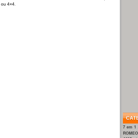
 ou 4×4.
CAT
7 em 1
ROME