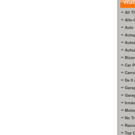
VISI
All T
Alto-
Auto 
Autop
Auto
Auto
Bizar
Car P
Carro
De 0 
Gara
Gara
Irmão
Moto
No Tr
Raci
Top 