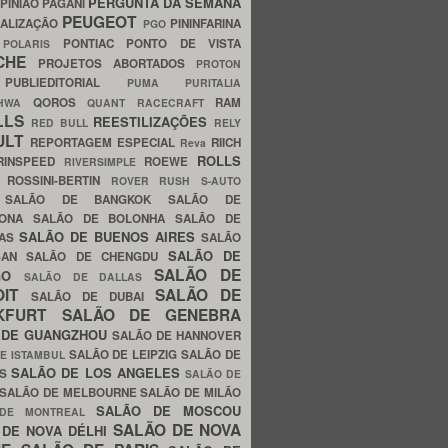
PERGUNTA DA SEMANA
PINIÃO
PAGANI
PEUGEOT
ALIZAÇÃO
PININFARINA
PGO
S
PONTIAC
PONTO DE VISTA
POLARIS
SCHE
PROJETOS ABORTADOS
PROTON
A
PUBLIEDITORIAL
PUMA
PURITALIA
QOROS
RAM
GHWA
QUANT
RACECRAFT
LLS
REESTILIZAÇÕES
RED BULL
RELY
ULT
REPORTAGEM ESPECIAL
RIICH
Reva
ROLLS
RINSPEED
ROEWE
RIVERSIMPLE
E
ROSSINI-BERTIN
ROVER
RUSH
S-AUTO
B
SALÃO DE BANGKOK
SALÃO DE
LONA
SALÃO DE BOLONHA
SALÃO DE
SALÃO DE BUENOS AIRES
LAS
SALÃO
SALÃO DE
SAN
SALÃO DE CHENGDU
SALÃO DE
AGO
SALÃO DE DALLAS
OIT
SALÃO DE
SALÃO DE DUBAI
NKFURT
SALÃO DE GENEBRA
 DE GUANGZHOU
SALÃO DE HANNOVER
SALÃO DE LEIPZIG
SALÃO DE
E ISTAMBUL
SALÃO DE LOS ANGELES
ES
SALÃO DE
SALÃO DE MELBOURNE
SALÃO DE MILÃO
SALÃO DE MOSCOU
 DE MONTREAL
SALÃO DE NOVA
 DE NOVA DÉLHI