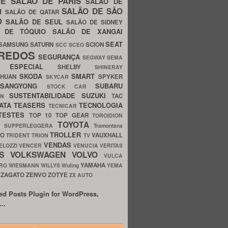
UE
SALÃO DE PARIS
SALÃO DE
SALÃO DE SÃO
IM
SALÃO DE QATAR
O
SALÃO DE SEUL
SALÃO DE SIDNEY
O DE TÓQUIO
SALÃO DE XANGAI
SEAT
SAMSUNG
SATURN
SCION
SCC
SCEO
REDOS
SEGURANÇA
SEGWAY
SEMA
E ESPECIAL
SHELBY
SHINERAY
SKODA
SMART
GHUAN
SPYKER
SKYCAR
SSANGYONG
SUBARU
STOCK CAR
SUSTENTABILIDADE
SUZUKI
TAC
WN
ATA
TEASERS
TECNOLOGIA
TECNICAR
TESTES
TOP 10
TOP GEAR
TOROIDION
TOYOTA
G SUPPERLEGGERA
Tramontana
TROLLER
TO
VAUXHALL
TRIDENT
TRION
TV
VENDAS
ELOZZI
VENCER
VENUCIA
VERITAS
OS
VOLKSWAGEN
VOLVO
VULCA
YAMAHA
URG
WIESMANN
WILLYS
Wuling
YEMA
ZAGATO
ZENVO
ZOTYE
O
ZX AUTO