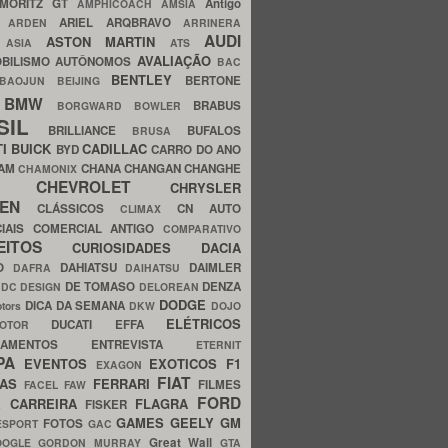
MORITZ GT
Antigo
AMPHICOACH
AMSIA
ARIEL
ARQBRAVO
A
ARDEN
ARRINERA
AUDI
ASTON MARTIN
O
ASIA
ATS
AVALIAÇÃO
BILISMO
AUTÔNOMOS
BAC
BENTLEY
BERTONE
BAOJUN
BEIJING
BMW
BRABUS
A
BORGWARD
BOWLER
SIL
BRILLIANCE
BUFALOS
BRUSA
TI
BUICK
CADILLAC
BYD
CARRO DO ANO
HAM
CHANA
CHANGAN
CHANGHE
CHAMONIX
CHEVROLET
ERY
CHRYSLER
ROEN
CLÁSSICOS
CN AUTO
CLIMAX
CIAIS
COMERCIAL ANTIGO
COMPARATIVO
CEITOS
CURIOSIDADES
DACIA
OO
DAHIATSU
DAIMLER
DAFRA
DAIHATSU
N
DE TOMASO
DENZA
DC DESIGN
DELOREAN
DODGE
DICA DA SEMANA
otors
DKW
DOJO
ELÉTRICOS
DUCATI
EFFA
MOTOR
ACAMENTOS
ENTREVISTA
ETERNIT
PA
EVENTOS
EXOTICOS
F1
EXAGON
FIAT
CAS
FERRARI
FILMES
FACEL
FAW
FORD
E CARREIRA
FLAGRA
FISKER
GAMES
GEELY
GM
FOTOS
ESPORT
GAC
Great Wall
OOGLE
GORDON MURRAY
GTA