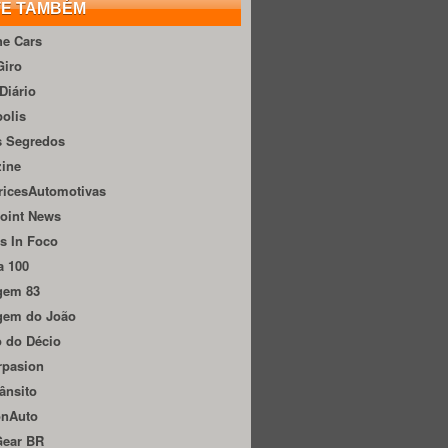
TE TAMBÉM
he Cars
Giro
Diário
olis
s Segredos
zine
ricesAutomotivas
oint News
s In Foco
a 100
gem 83
gem do João
 do Décio
rpasion
ânsito
onAuto
Gear BR