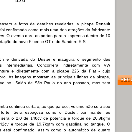
asers e fotos de detalhes reveladas, a picape Renault
foi confirmada como mais uma das atrações da fabricante
es. O evento abre as portas para a imprensa dentro de 10
ntação do novo Fluence GT e do Sandero R.S.
ch é derivada do Duster e inaugura o segmento das
es intermediárias. Concorrerá indiretamente com VW
nture e diretamente com a picape 226 da Fiat - cujo
bro. As imagens mostram as principais linhas da picape,
SEG
steve no Salão de São Paulo no ano passado, mas sem
mba continua curta e, ao que parece, volume não será seu
 forte. Será espaçosa como o Duster, por manter as
 será o 2.0 de 148cv de potência e torque de 20,9kgfm
42cv e torque de 19,7kgfm com gasolina no tanque. O
s está confirmado, assim como o automático de quatro