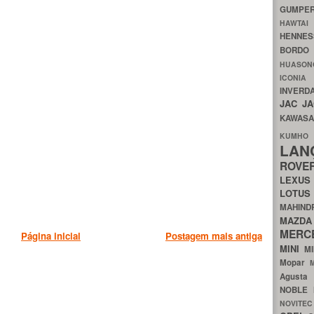
GUMP
HAWTA
HENNE
BORDO
HUASO
ICON
INVERD
JAC
J
KAWAS
KU
LA
ROV
LEXU
LOTU
MAHIN
MA
MERC
Página inicial
Postagem mais antiga
MINI
M
Mopar
Agust
NOBLE
NOVITE