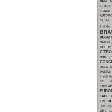
AMG
A
APTER
ARTIG
AUTOMO
BAJAJ
BIMOT
BRA
BUGAT
CATER
CH
CIT
COMER
CON
DAEW
DATSU
DianZi M
DR 
EMPL
EURO
FÁBRI
FIM D
FORTUN
GMC
G