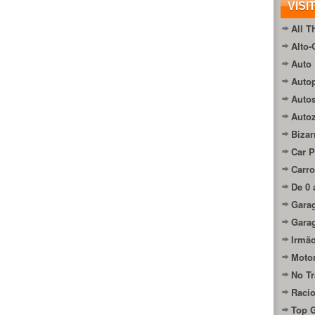
VISI
All T
Alto-
Auto 
Autop
Auto
Auto
Bizar
Car P
Carro
De 0 
Gara
Gara
Irmão
Moto
No Tr
Raci
Top 