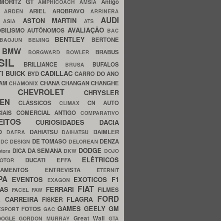
MORITZ GT
Antigo
AMPHICOACH
AMSIA
ARIEL
ARQBRAVO
A
ARDEN
ARRINERA
AUDI
ASTON MARTIN
O
ASIA
ATS
AVALIAÇÃO
BILISMO
AUTÔNOMOS
BAC
BENTLEY
BERTONE
BAOJUN
BEIJING
BMW
BRABUS
A
BORGWARD
BOWLER
SIL
BRILLIANCE
BUFALOS
BRUSA
TI
BUICK
CADILLAC
BYD
CARRO DO ANO
HAM
CHANA
CHANGAN
CHANGHE
CHAMONIX
CHEVROLET
ERY
CHRYSLER
ROEN
CLÁSSICOS
CN AUTO
CLIMAX
CIAIS
COMERCIAL ANTIGO
COMPARATIVO
CEITOS
CURIOSIDADES
DACIA
OO
DAHIATSU
DAIMLER
DAFRA
DAIHATSU
N
DE TOMASO
DENZA
DC DESIGN
DELOREAN
DODGE
DICA DA SEMANA
otors
DKW
DOJO
ELÉTRICOS
DUCATI
EFFA
MOTOR
ACAMENTOS
ENTREVISTA
ETERNIT
PA
EVENTOS
EXOTICOS
F1
EXAGON
FIAT
CAS
FERRARI
FILMES
FACEL
FAW
FORD
E CARREIRA
FLAGRA
FISKER
GAMES
GEELY
GM
FOTOS
ESPORT
GAC
Great Wall
OOGLE
GORDON MURRAY
GTA