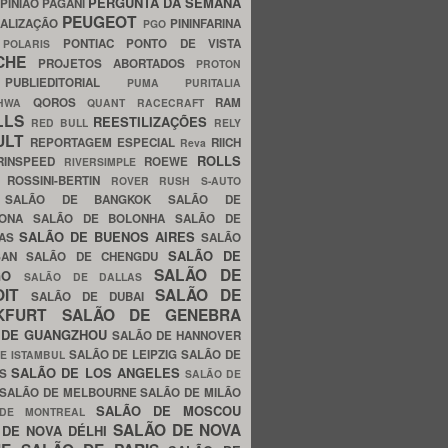
PERGUNTA DA SEMANA
PINIÃO
PAGANI
PEUGEOT
ALIZAÇÃO
PININFARINA
PGO
S
PONTIAC
PONTO DE VISTA
POLARIS
SCHE
PROJETOS ABORTADOS
PROTON
A
PUBLIEDITORIAL
PUMA
PURITALIA
QOROS
RAM
GHWA
QUANT
RACECRAFT
LLS
REESTILIZAÇÕES
RED BULL
RELY
ULT
REPORTAGEM ESPECIAL
RIICH
Reva
ROLLS
RINSPEED
ROEWE
RIVERSIMPLE
E
ROSSINI-BERTIN
ROVER
RUSH
S-AUTO
B
SALÃO DE BANGKOK
SALÃO DE
LONA
SALÃO DE BOLONHA
SALÃO DE
SALÃO DE BUENOS AIRES
LAS
SALÃO
SALÃO DE
SAN
SALÃO DE CHENGDU
SALÃO DE
AGO
SALÃO DE DALLAS
OIT
SALÃO DE
SALÃO DE DUBAI
NKFURT
SALÃO DE GENEBRA
 DE GUANGZHOU
SALÃO DE HANNOVER
SALÃO DE LEIPZIG
SALÃO DE
E ISTAMBUL
SALÃO DE LOS ANGELES
ES
SALÃO DE
SALÃO DE MELBOURNE
SALÃO DE MILÃO
SALÃO DE MOSCOU
 DE MONTREAL
SALÃO DE NOVA
 DE NOVA DÉLHI