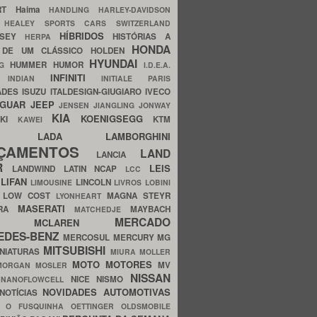
ERT
Haima
HANDLING
HARLEY-DAVIDSON
I
HEALEY SPORTS CARS SWITZERLAND
HÍBRIDOS
SSEY
HISTÓRIAS A
HERPA
HONDA
 DE UM CLÁSSICO
HOLDEN
HYUNDAI
HUMMER
HUMOR
NG
I.D.E.A.
INFINITI
IA
INDIAN
INITIALE PARIS
ADES
ISUZU
ITALDESIGN-GIUGIARO
IVECO
AGUAR
JEEP
JENSEN
JIANGLING
JONWAY
KIA
KOENIGSEGG
AKI
KTM
KAWEI
LADA
LAMBORGHINI
MHO
NÇAMENTOS
LAND
LANCIA
ER
LEIS
LANDWIND
LATIN NCAP
LCC
S
LIFAN
LINCOLN
LIMOUSINE
LIVROS
LOBINI
S
LOW COST
MAGNA STEYR
LYONHEART
MASERATI
DRA
MAYBACH
MATCHEDJE
MERCADO
ZDA
MCLAREN
EDES-BENZ
MERCOSUL
MERCURY
MG
MITSUBISHI
INIATURAS
MIURA
MOLLER
MOTO
MOTORES
MV
MORGAN
MOSLER
NISSAN
a
NICE
NISMO
NANOFLOWCELL
NOVIDADES AUTOMOTIVAS
NOTÍCIAS
C
O FUSQUINHA
OETTINGER
OLDSMOBILE