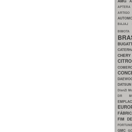
AMG
A
APTER
ARTIG
AUTOMO
BAJAJ
BIMOT
BRA
BUGAT
CATER
CH
CIT
COMER
CON
DAEW
DATSU
DianZi M
DR 
EMPL
EURO
FÁBRI
FIM D
FORTUN
GMC
G