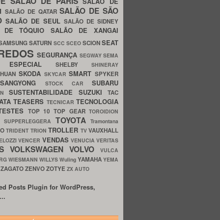
UE
SALÃO DE PARIS
SALÃO DE
SALÃO DE SÃO
IM
SALÃO DE QATAR
O
SALÃO DE SEUL
SALÃO DE SIDNEY
O DE TÓQUIO
SALÃO DE XANGAI
SEAT
SAMSUNG
SATURN
SCION
SCC
SCEO
REDOS
SEGURANÇA
SEGWAY
SEMA
E ESPECIAL
SHELBY
SHINERAY
SKODA
SMART
GHUAN
SPYKER
SKYCAR
SSANGYONG
SUBARU
STOCK CAR
SUSTENTABILIDADE
SUZUKI
TAC
WN
ATA
TEASERS
TECNOLOGIA
TECNICAR
TESTES
TOP 10
TOP GEAR
TOROIDION
TOYOTA
G SUPPERLEGGERA
Tramontana
TROLLER
TO
VAUXHALL
TRIDENT
TRION
TV
VENDAS
ELOZZI
VENCER
VENUCIA
VERITAS
OS
VOLKSWAGEN
VOLVO
VULCA
YAMAHA
URG
WIESMANN
WILLYS
Wuling
YEMA
ZAGATO
ZENVO
ZOTYE
O
ZX AUTO