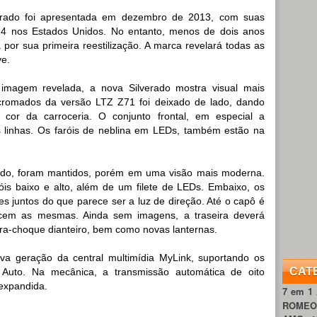
erado foi apresentada em dezembro de 2013, com suas
14 nos Estados Unidos. No entanto, menos de dois anos
 por sua primeira reestilização. A marca revelará todas as
ve.
agem revelada, a nova Silverado mostra visual mais
 cromados da versão LTZ Z71 foi deixado de lado, dando
cor da carroceria. O conjunto frontal, em especial a
s linhas. Os faróis de neblina em LEDs, também estão na
erado, foram mantidos, porém em uma visão mais moderna.
óis baixo e alto, além de um filete de LEDs. Embaixo, os
s juntos do que parece ser a luz de direção. Até o capô é
cem as mesmas. Ainda sem imagens, a traseira deverá
a-choque dianteiro, bem como novas lanternas.
a geração da central multimídia MyLink, suportando os
CAT
 Auto. Na mecânica, a transmissão automática de oito
 expandida.
7 em 1
ROME