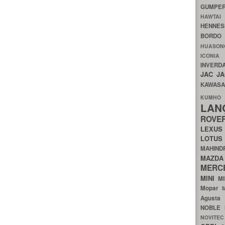
GUMP
HAWTA
HENNE
BORDO
HUASO
ICON
INVERD
JAC
J
KAWAS
KU
LA
ROV
LEXU
LOTU
MAHIN
MA
MERC
MINI
M
Mopar
Agust
NOBLE
NOVITE