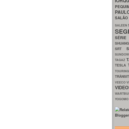
IORQ
PEQU
PAUL
SALÃ
SALEEN
SEG
SÉRI
SHUAN
SRT
SUNDO
T
TAGAZ
TESLA
TOURIN
TRÂNSI
VEECO
V
VIDE
WARTB
YOGOM