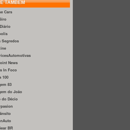
TE TAMBÉM
he Cars
Giro
Diário
olis
s Segredos
zine
ricesAutomotivas
oint News
s In Foco
a 100
gem 83
gem do João
 do Décio
rpasion
ânsito
onAuto
Gear BR