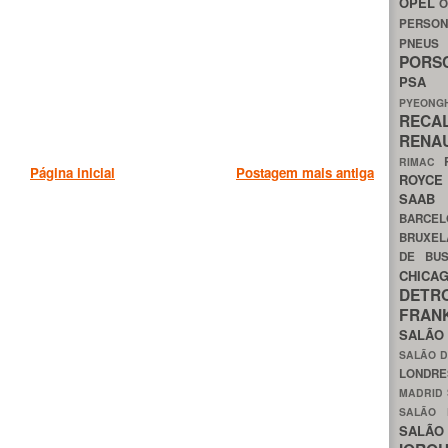
OPEL
O
PERSON
PNEU
POR
PS
PYEON
RECA
RENA
RIMAC
Página inicial
Postagem mais antiga
ROYC
SAA
BARCE
BRUXE
DE BU
CHIC
DETR
FRA
SALÃO
SALÃO D
LONDR
MADRID
SALÃO
SALÃO