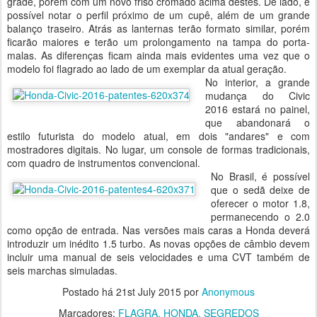
grade, porém com um novo friso cromado acima destes. De lado, é
possível notar o perfil próximo de um cupê, além de um grande
balanço traseiro. Atrás as lanternas terão formato similar, porém
ficarão maiores e terão um prolongamento na tampa do porta-
malas. As diferenças ficam ainda mais evidentes uma vez que o
modelo foi flagrado ao lado de um exemplar da atual geração.
No interior, a grande
mudança do Civic
2016 estará no painel,
que abandonará o
estilo futurista do modelo atual, em dois "andares" e com
mostradores digitais. No lugar, um console de formas tradicionais,
com quadro de instrumentos convencional.
No Brasil, é possível
que o sedã deixe de
oferecer o motor 1.8,
permanecendo o 2.0
como opção de entrada. Nas versões mais caras a Honda deverá
introduzir um inédito 1.5 turbo. As novas opções de câmbio devem
incluir uma manual de seis velocidades e uma CVT também de
seis marchas simuladas.
Postado há
21st July 2015
por
Anonymous
Marcadores:
FLAGRA
HONDA
SEGREDOS