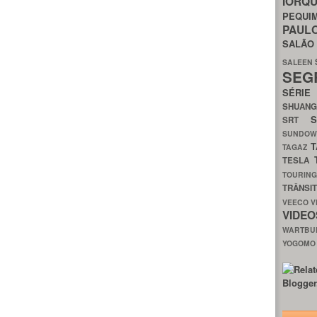
IORQ
PEQU
PAUL
SALÃ
SALEEN
SEG
SÉRI
SHUAN
SRT
SUNDO
T
TAGAZ
TESLA
TOURIN
TRÂNSI
VEECO
V
VIDE
WARTB
YOGOM