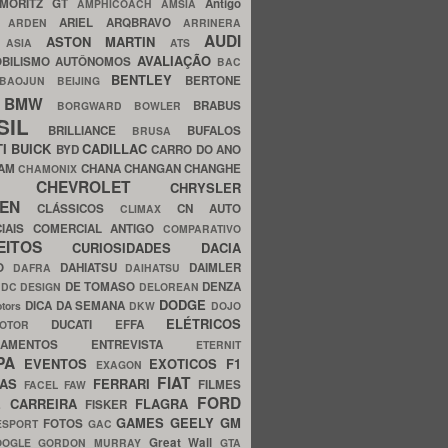
MORITZ GT
Antigo
AMPHICOACH
AMSIA
ARIEL
ARQBRAVO
A
ARDEN
ARRINERA
AUDI
ASTON MARTIN
O
ASIA
ATS
AVALIAÇÃO
BILISMO
AUTÔNOMOS
BAC
BENTLEY
BERTONE
BAOJUN
BEIJING
BMW
BRABUS
A
BORGWARD
BOWLER
SIL
BRILLIANCE
BUFALOS
BRUSA
TI
BUICK
CADILLAC
BYD
CARRO DO ANO
HAM
CHANA
CHANGAN
CHANGHE
CHAMONIX
CHEVROLET
ERY
CHRYSLER
ROEN
CLÁSSICOS
CN AUTO
CLIMAX
CIAIS
COMERCIAL ANTIGO
COMPARATIVO
CEITOS
CURIOSIDADES
DACIA
OO
DAHIATSU
DAIMLER
DAFRA
DAIHATSU
N
DE TOMASO
DENZA
DC DESIGN
DELOREAN
DODGE
DICA DA SEMANA
otors
DKW
DOJO
ELÉTRICOS
DUCATI
EFFA
MOTOR
ACAMENTOS
ENTREVISTA
ETERNIT
PA
EVENTOS
EXOTICOS
F1
EXAGON
FIAT
CAS
FERRARI
FILMES
FACEL
FAW
FORD
E CARREIRA
FLAGRA
FISKER
GAMES
GEELY
GM
FOTOS
ESPORT
GAC
Great Wall
OOGLE
GORDON MURRAY
GTA