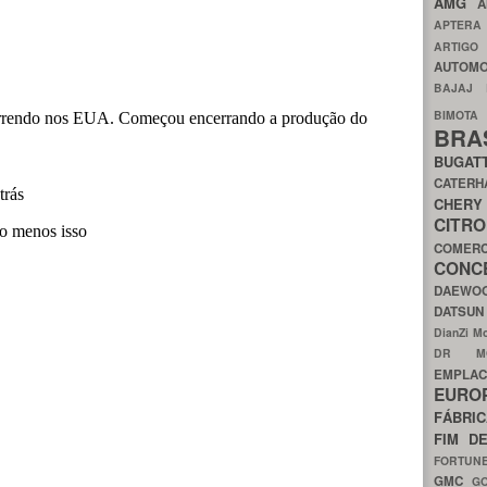
AMG
A
APTER
ARTIG
AUTOMO
BAJAJ
BIMOT
BRA
BUGAT
CATER
CH
CIT
COMER
CON
DAEW
DATSU
DianZi M
DR 
EMPL
EURO
FÁBRI
FIM D
FORTUN
GMC
G