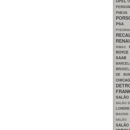
OPEL
O
PERSON
PNEU
POR
PS
PYEON
RECA
RENA
RIMAC
ROYC
SAA
BARCE
BRUXE
DE BU
CHIC
DETR
FRA
SALÃO
SALÃO D
LONDR
MADRID
SALÃO
SALÃO