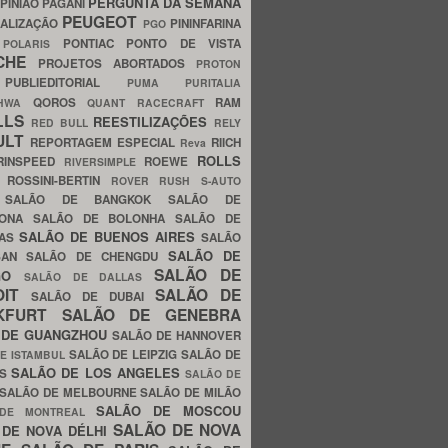
PERGUNTA DA SEMANA
PINIÃO
PAGANI
PEUGEOT
ALIZAÇÃO
PININFARINA
PGO
S
PONTIAC
PONTO DE VISTA
POLARIS
SCHE
PROJETOS ABORTADOS
PROTON
A
PUBLIEDITORIAL
PUMA
PURITALIA
QOROS
RAM
GHWA
QUANT
RACECRAFT
LLS
REESTILIZAÇÕES
RED BULL
RELY
ULT
REPORTAGEM ESPECIAL
RIICH
Reva
ROLLS
RINSPEED
ROEWE
RIVERSIMPLE
E
ROSSINI-BERTIN
ROVER
RUSH
S-AUTO
B
SALÃO DE BANGKOK
SALÃO DE
LONA
SALÃO DE BOLONHA
SALÃO DE
SALÃO DE BUENOS AIRES
LAS
SALÃO
SALÃO DE
SAN
SALÃO DE CHENGDU
SALÃO DE
AGO
SALÃO DE DALLAS
OIT
SALÃO DE
SALÃO DE DUBAI
NKFURT
SALÃO DE GENEBRA
 DE GUANGZHOU
SALÃO DE HANNOVER
SALÃO DE LEIPZIG
SALÃO DE
E ISTAMBUL
SALÃO DE LOS ANGELES
ES
SALÃO DE
SALÃO DE MELBOURNE
SALÃO DE MILÃO
SALÃO DE MOSCOU
 DE MONTREAL
SALÃO DE NOVA
 DE NOVA DÉLHI