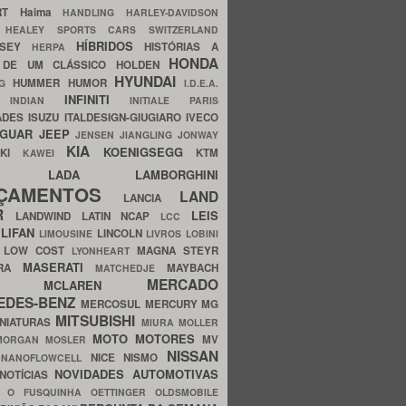
ERT
Haima
HANDLING
HARLEY-DAVIDSON
I
HEALEY SPORTS CARS SWITZERLAND
HÍBRIDOS
SSEY
HISTÓRIAS A
HERPA
HONDA
 DE UM CLÁSSICO
HOLDEN
HYUNDAI
HUMMER
HUMOR
NG
I.D.E.A.
INFINITI
IA
INDIAN
INITIALE PARIS
ADES
ISUZU
ITALDESIGN-GIUGIARO
IVECO
AGUAR
JEEP
JENSEN
JIANGLING
JONWAY
KIA
KOENIGSEGG
AKI
KTM
KAWEI
LADA
LAMBORGHINI
MHO
NÇAMENTOS
LAND
LANCIA
ER
LEIS
LANDWIND
LATIN NCAP
LCC
S
LIFAN
LINCOLN
LIMOUSINE
LIVROS
LOBINI
S
LOW COST
MAGNA STEYR
LYONHEART
MASERATI
DRA
MAYBACH
MATCHEDJE
MERCADO
ZDA
MCLAREN
EDES-BENZ
MERCOSUL
MERCURY
MG
MITSUBISHI
INIATURAS
MIURA
MOLLER
MOTO
MOTORES
MV
MORGAN
MOSLER
NISSAN
a
NICE
NISMO
NANOFLOWCELL
NOVIDADES AUTOMOTIVAS
NOTÍCIAS
C
O FUSQUINHA
OETTINGER
OLDSMOBILE