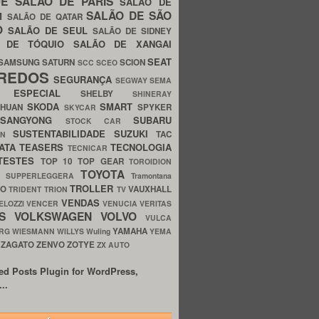
UE
SALÃO DE PARIS
SALÃO DE
SALÃO DE SÃO
IM
SALÃO DE QATAR
O
SALÃO DE SEUL
SALÃO DE SIDNEY
O DE TÓQUIO
SALÃO DE XANGAI
SEAT
SAMSUNG
SATURN
SCION
SCC
SCEO
REDOS
SEGURANÇA
SEGWAY
SEMA
E ESPECIAL
SHELBY
SHINERAY
SKODA
SMART
GHUAN
SPYKER
SKYCAR
SSANGYONG
SUBARU
STOCK CAR
SUSTENTABILIDADE
SUZUKI
TAC
WN
ATA
TEASERS
TECNOLOGIA
TECNICAR
TESTES
TOP 10
TOP GEAR
TOROIDION
TOYOTA
G SUPPERLEGGERA
Tramontana
TROLLER
TO
VAUXHALL
TRIDENT
TRION
TV
VENDAS
ELOZZI
VENCER
VENUCIA
VERITAS
OS
VOLKSWAGEN
VOLVO
VULCA
YAMAHA
URG
WIESMANN
WILLYS
Wuling
YEMA
ZAGATO
ZENVO
ZOTYE
O
ZX AUTO