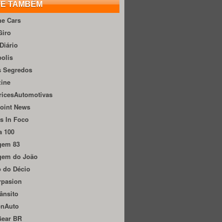
TE TAMBÉM
he Cars
Giro
Diário
olis
s Segredos
zine
ricesAutomotivas
oint News
s In Foco
a 100
gem 83
gem do João
 do Décio
rpasion
ânsito
onAuto
Gear BR