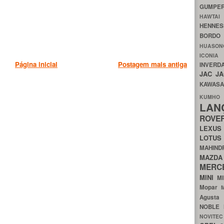
GUMP
HAWTA
HENNE
BORDO
HUASO
ICON
Página inicial
Postagem mais antiga
INVERD
JAC
J
KAWAS
KU
LA
ROV
LEXU
LOTU
MAHIN
MA
MERC
MINI
M
Mopar
Agust
NOBLE
NOVITE