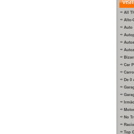
VISI
All T
Alto-
Auto 
Autop
Auto
Auto
Bizar
Car P
Carro
De 0 
Gara
Gara
Irmão
Moto
No Tr
Raci
Top 