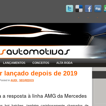
LANÇAMENTOS
CONCEITOS
ALTA RODA
r lançado depois de 2019
Posted in
AUDI
,
SEGREDOS
ia a resposta à linha AMG da Mercedes
dos hot hatches, também carinhosamente chamados de