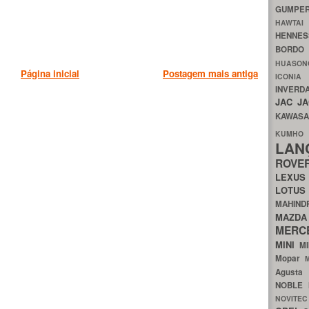
GUMP
HAWTA
HENNE
BORDO
HUASO
Página inicial
Postagem mais antiga
ICON
INVERD
JAC
J
KAWAS
KU
LA
ROV
LEXU
LOTU
MAHIN
MA
MERC
MINI
M
Mopar
Agust
NOBLE
NOVITE