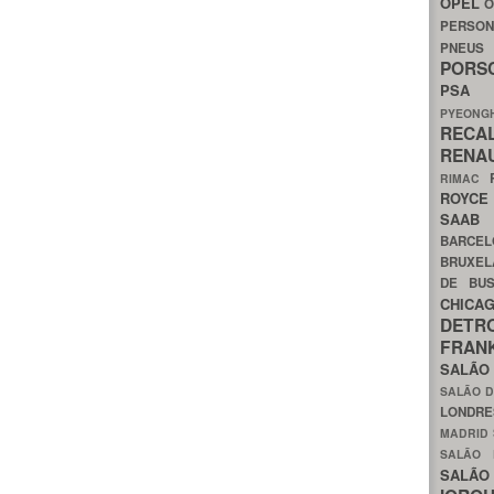
OPEL
O
PERSON
PNEU
POR
PS
PYEON
RECA
RENA
RIMAC
ROYC
SAA
BARCE
BRUXE
DE BU
CHIC
DETR
FRA
SALÃO
SALÃO D
LONDR
MADRID
SALÃO
SALÃO