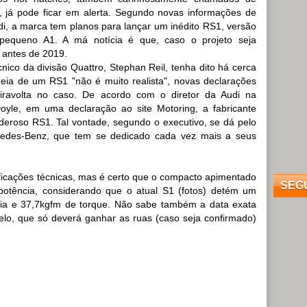
", já pode ficar em alerta. Segundo novas informações de
i, a marca tem planos para lançar um inédito RS1, versão
 pequeno A1. A má notícia é que, caso o projeto seja
 antes de 2019.
nico da divisão Quattro, Stephan Reil, tenha dito há cerca
eia de um RS1 "não é muito realista", novas declarações
ravolta no caso. De acordo com o diretor da Audi na
Doyle, em uma declaração ao site Motoring, a fabricante
deroso RS1. Tal vontade, segundo o executivo, se dá pelo
edes-Benz, que tem se dedicado cada vez mais a seus
ificações técnicas, mas é certo que o compacto apimentado
SEG
otência, considerando que o atual S1 (fotos) detém um
cia e 37,7kgfm de torque. Não sabe também a data exata
lo, que só deverá ganhar as ruas (caso seja confirmado)