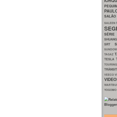
IORQ
PEQU
PAUL
SALÃ
SALEEN
SEG
SÉRI
SHUAN
SRT
SUNDO
T
TAGAZ
TESLA
TOURIN
TRÂNSI
VEECO
V
VIDE
WARTB
YOGOM