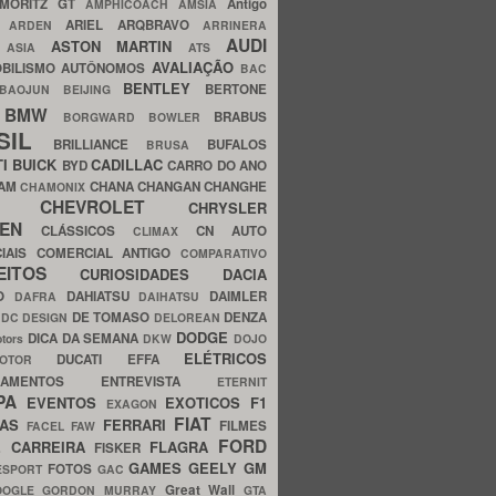
MORITZ GT
Antigo
AMPHICOACH
AMSIA
ARIEL
ARQBRAVO
A
ARDEN
ARRINERA
AUDI
ASTON MARTIN
O
ASIA
ATS
AVALIAÇÃO
BILISMO
AUTÔNOMOS
BAC
BENTLEY
BERTONE
BAOJUN
BEIJING
BMW
BRABUS
A
BORGWARD
BOWLER
SIL
BRILLIANCE
BUFALOS
BRUSA
TI
BUICK
CADILLAC
BYD
CARRO DO ANO
HAM
CHANA
CHANGAN
CHANGHE
CHAMONIX
CHEVROLET
ERY
CHRYSLER
ROEN
CLÁSSICOS
CN AUTO
CLIMAX
CIAIS
COMERCIAL ANTIGO
COMPARATIVO
CEITOS
CURIOSIDADES
DACIA
OO
DAHIATSU
DAIMLER
DAFRA
DAIHATSU
N
DE TOMASO
DENZA
DC DESIGN
DELOREAN
DODGE
DICA DA SEMANA
otors
DKW
DOJO
ELÉTRICOS
DUCATI
EFFA
MOTOR
ACAMENTOS
ENTREVISTA
ETERNIT
PA
EVENTOS
EXOTICOS
F1
EXAGON
FIAT
CAS
FERRARI
FILMES
FACEL
FAW
FORD
E CARREIRA
FLAGRA
FISKER
GAMES
GEELY
GM
FOTOS
ESPORT
GAC
Great Wall
OOGLE
GORDON MURRAY
GTA