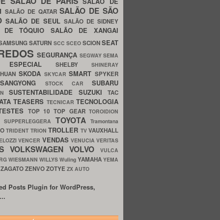
UE
SALÃO DE PARIS
SALÃO DE
SALÃO DE SÃO
IM
SALÃO DE QATAR
O
SALÃO DE SEUL
SALÃO DE SIDNEY
O DE TÓQUIO
SALÃO DE XANGAI
SEAT
SAMSUNG
SATURN
SCION
SCC
SCEO
REDOS
SEGURANÇA
SEGWAY
SEMA
E ESPECIAL
SHELBY
SHINERAY
SKODA
SMART
GHUAN
SPYKER
SKYCAR
SSANGYONG
SUBARU
STOCK CAR
SUSTENTABILIDADE
SUZUKI
TAC
WN
ATA
TEASERS
TECNOLOGIA
TECNICAR
TESTES
TOP 10
TOP GEAR
TOROIDION
TOYOTA
G SUPPERLEGGERA
Tramontana
TROLLER
TO
VAUXHALL
TRIDENT
TRION
TV
VENDAS
ELOZZI
VENCER
VENUCIA
VERITAS
OS
VOLKSWAGEN
VOLVO
VULCA
YAMAHA
URG
WIESMANN
WILLYS
Wuling
YEMA
ZAGATO
ZENVO
ZOTYE
O
ZX AUTO