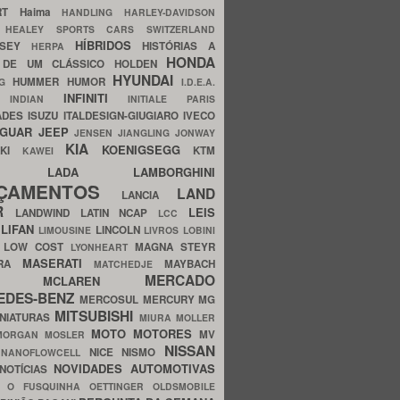
ERT
Haima
HANDLING
HARLEY-DAVIDSON
I
HEALEY SPORTS CARS SWITZERLAND
HÍBRIDOS
SSEY
HISTÓRIAS A
HERPA
HONDA
 DE UM CLÁSSICO
HOLDEN
HYUNDAI
HUMMER
HUMOR
NG
I.D.E.A.
INFINITI
IA
INDIAN
INITIALE PARIS
ADES
ISUZU
ITALDESIGN-GIUGIARO
IVECO
AGUAR
JEEP
JENSEN
JIANGLING
JONWAY
KIA
KOENIGSEGG
AKI
KTM
KAWEI
LADA
LAMBORGHINI
MHO
NÇAMENTOS
LAND
LANCIA
ER
LEIS
LANDWIND
LATIN NCAP
LCC
S
LIFAN
LINCOLN
LIMOUSINE
LIVROS
LOBINI
S
LOW COST
MAGNA STEYR
LYONHEART
MASERATI
DRA
MAYBACH
MATCHEDJE
MERCADO
ZDA
MCLAREN
EDES-BENZ
MERCOSUL
MERCURY
MG
MITSUBISHI
INIATURAS
MIURA
MOLLER
MOTO
MOTORES
MV
MORGAN
MOSLER
NISSAN
a
NICE
NISMO
NANOFLOWCELL
NOVIDADES AUTOMOTIVAS
NOTÍCIAS
C
O FUSQUINHA
OETTINGER
OLDSMOBILE