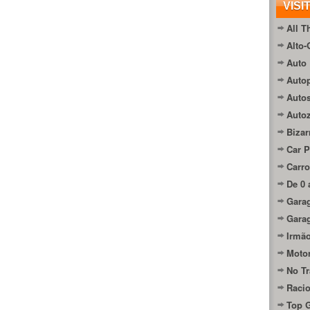
VISI
All T
Alto-
Auto 
Autop
Auto
Auto
Bizar
Car P
Carro
De 0 
Gara
Gara
Irmão
Moto
No Tr
Raci
Top 