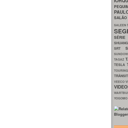
IORQ
PEQU
PAUL
SALÃ
SALEEN
SEG
SÉRI
SHUAN
SRT
SUNDO
T
TAGAZ
TESLA
TOURIN
TRÂNSI
VEECO
V
VIDE
WARTB
YOGOM