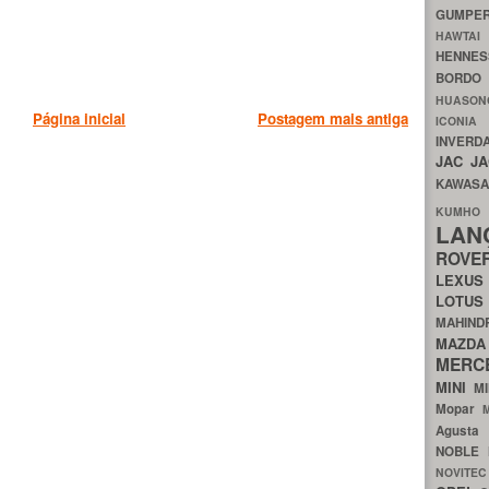
GUMP
HAWTA
HENNE
BORDO
HUASO
Página inicial
Postagem mais antiga
ICON
INVERD
JAC
J
KAWAS
KU
LA
ROV
LEXU
LOTU
MAHIN
MA
MERC
MINI
M
Mopar
Agust
NOBLE
NOVITE