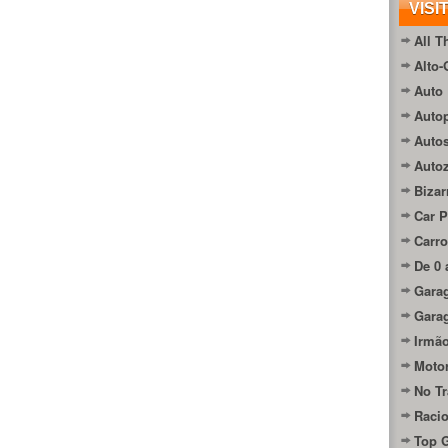
VISI
All T
Alto-
Auto 
Autop
Auto
Auto
Bizar
Car P
Carro
De 0 
Gara
Gara
Irmão
Moto
No Tr
Raci
Top 