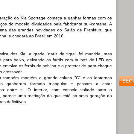
eração do Kia Sportage começa a ganhar formas com os
oços do modelo divulgados pela fabricante sul-coreana. A
uma das grandes novidades do Salão de Frankfurt, que
ha, e chegará ao Brasil em 2016.
ística dos Kia, a grade "nariz de tigre" foi mantida, mas
a para baixo, deixando os faróis com bulbos de LED em
e envolve os feróis de neblina e o protetor de para-choque
o crossover.
ra também mantém a grande coluna "C" e as lanternas
SEG
tais ganharam formato triangular e passam a estar
adas entre si. O interior, com console voltado para o
a, parece uma recriação do que está na nova geração do
as definitivas.