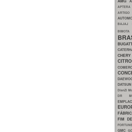
AMG
A
APTER
ARTIG
AUTOMO
BAJAJ
BIMOT
BRA
BUGAT
CATER
CH
CIT
COMER
CON
DAEW
DATSU
DianZi M
DR 
EMPL
EURO
FÁBRI
FIM D
FORTUN
GMC
G