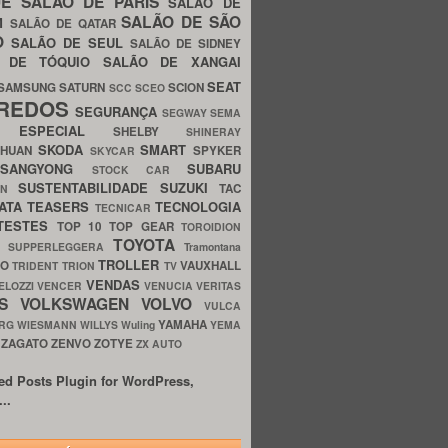
UE
SALÃO DE PARIS
SALÃO DE
SALÃO DE SÃO
IM
SALÃO DE QATAR
O
SALÃO DE SEUL
SALÃO DE SIDNEY
O DE TÓQUIO
SALÃO DE XANGAI
SEAT
SAMSUNG
SATURN
SCION
SCC
SCEO
REDOS
SEGURANÇA
SEGWAY
SEMA
E ESPECIAL
SHELBY
SHINERAY
SKODA
SMART
GHUAN
SPYKER
SKYCAR
SSANGYONG
SUBARU
STOCK CAR
SUSTENTABILIDADE
SUZUKI
TAC
WN
ATA
TEASERS
TECNOLOGIA
TECNICAR
TESTES
TOP 10
TOP GEAR
TOROIDION
TOYOTA
G SUPPERLEGGERA
Tramontana
TROLLER
TO
VAUXHALL
TRIDENT
TRION
TV
VENDAS
ELOZZI
VENCER
VENUCIA
VERITAS
OS
VOLKSWAGEN
VOLVO
VULCA
YAMAHA
URG
WIESMANN
WILLYS
Wuling
YEMA
ZAGATO
ZENVO
ZOTYE
O
ZX AUTO