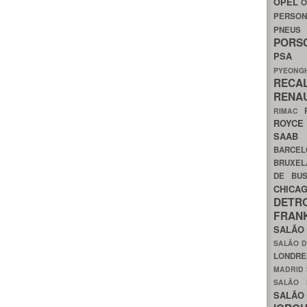
OPEL
O
PERSON
PNEU
POR
PS
PYEON
RECA
RENA
RIMAC
ROYC
SAA
BARCE
BRUXE
DE BU
CHIC
DETR
FRA
SALÃO
SALÃO D
LONDR
MADRID
SALÃO
SALÃO