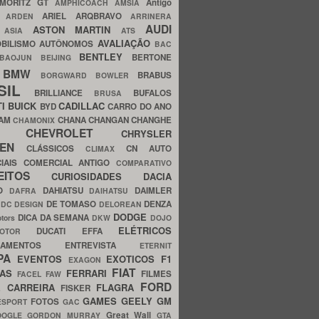
MORITZ GT
Antigo
AMPHICOACH
AMSIA
ARIEL
ARQBRAVO
A
ARDEN
ARRINERA
AUDI
ASTON MARTIN
O
ASIA
ATS
AVALIAÇÃO
BILISMO
AUTÔNOMOS
BAC
BENTLEY
BERTONE
BAOJUN
BEIJING
BMW
BRABUS
A
BORGWARD
BOWLER
SIL
BRILLIANCE
BUFALOS
BRUSA
TI
BUICK
CADILLAC
BYD
CARRO DO ANO
HAM
CHANA
CHANGAN
CHANGHE
CHAMONIX
CHEVROLET
ERY
CHRYSLER
ROEN
CLÁSSICOS
CN AUTO
CLIMAX
CIAIS
COMERCIAL ANTIGO
COMPARATIVO
CEITOS
CURIOSIDADES
DACIA
OO
DAHIATSU
DAIMLER
DAFRA
DAIHATSU
N
DE TOMASO
DENZA
DC DESIGN
DELOREAN
DODGE
DICA DA SEMANA
otors
DKW
DOJO
ELÉTRICOS
DUCATI
EFFA
MOTOR
ACAMENTOS
ENTREVISTA
ETERNIT
PA
EVENTOS
EXOTICOS
F1
EXAGON
FIAT
CAS
FERRARI
FILMES
FACEL
FAW
FORD
E CARREIRA
FLAGRA
FISKER
GAMES
GEELY
GM
FOTOS
ESPORT
GAC
Great Wall
OOGLE
GORDON MURRAY
GTA