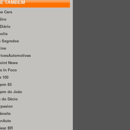
TE TAMBÉM
he Cars
Giro
Diário
olis
s Segredos
zine
ricesAutomotivas
oint News
s In Foco
a 100
gem 83
gem do João
 do Décio
rpasion
ânsito
onAuto
Gear BR