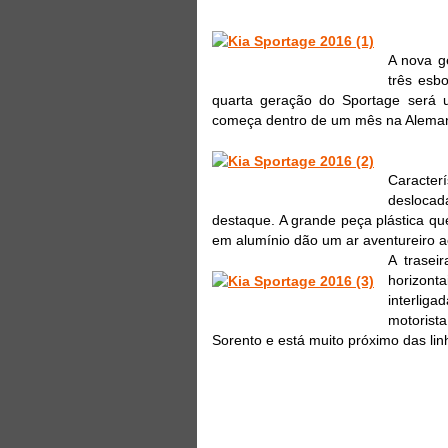
A nova g
três esb
quarta geração do Sportage será 
começa dentro de um mês na Aleman
Caracter
deslocad
destaque. A grande peça plástica qu
em alumínio dão um ar aventureiro a
A trasei
horizon
interlig
motorist
Sorento e está muito próximo das linh