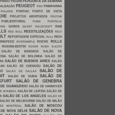
PERGUNTA DA SEMANA
PINIÃO
PAGANI
PEUGEOT
ALIZAÇÃO
PININFARINA
PGO
S
PONTIAC
PONTO DE VISTA
POLARIS
SCHE
PROJETOS ABORTADOS
PROTON
A
PUBLIEDITORIAL
PUMA
PURITALIA
QOROS
RAM
GHWA
QUANT
RACECRAFT
LLS
REESTILIZAÇÕES
RED BULL
RELY
ULT
REPORTAGEM ESPECIAL
RIICH
Reva
ROLLS
RINSPEED
ROEWE
RIVERSIMPLE
E
ROSSINI-BERTIN
ROVER
RUSH
S-AUTO
B
SALÃO DE BANGKOK
SALÃO DE
LONA
SALÃO DE BOLONHA
SALÃO DE
SALÃO DE BUENOS AIRES
LAS
SALÃO
SALÃO DE
SAN
SALÃO DE CHENGDU
SALÃO DE
AGO
SALÃO DE DALLAS
OIT
SALÃO DE
SALÃO DE DUBAI
NKFURT
SALÃO DE GENEBRA
 DE GUANGZHOU
SALÃO DE HANNOVER
SALÃO DE LEIPZIG
SALÃO DE
E ISTAMBUL
SALÃO DE LOS ANGELES
ES
SALÃO DE
SALÃO DE MELBOURNE
SALÃO DE MILÃO
SALÃO DE MOSCOU
 DE MONTREAL
SALÃO DE NOVA
 DE NOVA DÉLHI