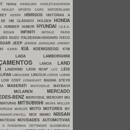
ERT
Haima
HANDLING
HARLEY-DAVIDSON
I
HEALEY SPORTS CARS SWITZERLAND
HÍBRIDOS
SSEY
HISTÓRIAS A
HERPA
HONDA
 DE UM CLÁSSICO
HOLDEN
HYUNDAI
HUMMER
HUMOR
NG
I.D.E.A.
INFINITI
IA
INDIAN
INITIALE PARIS
ADES
ISUZU
ITALDESIGN-GIUGIARO
IVECO
AGUAR
JEEP
JENSEN
JIANGLING
JONWAY
KIA
KOENIGSEGG
AKI
KTM
KAWEI
LADA
LAMBORGHINI
MHO
NÇAMENTOS
LAND
LANCIA
ER
LEIS
LANDWIND
LATIN NCAP
LCC
S
LIFAN
LINCOLN
LIMOUSINE
LIVROS
LOBINI
S
LOW COST
MAGNA STEYR
LYONHEART
MASERATI
DRA
MAYBACH
MATCHEDJE
MERCADO
ZDA
MCLAREN
EDES-BENZ
MERCOSUL
MERCURY
MG
MITSUBISHI
INIATURAS
MIURA
MOLLER
MOTO
MOTORES
MV
MORGAN
MOSLER
NISSAN
a
NICE
NISMO
NANOFLOWCELL
NOVIDADES AUTOMOTIVAS
NOTÍCIAS
C
O FUSQUINHA
OETTINGER
OLDSMOBILE