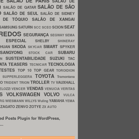
UE
SALÃO DE PARIS
SALÃO DE
SALÃO DE SÃO
IM
SALÃO DE QATAR
O
SALÃO DE SEUL
SALÃO DE SIDNEY
O DE TÓQUIO
SALÃO DE XANGAI
SEAT
SAMSUNG
SATURN
SCION
SCC
SCEO
REDOS
SEGURANÇA
SEGWAY
SEMA
E ESPECIAL
SHELBY
SHINERAY
SKODA
SMART
GHUAN
SPYKER
SKYCAR
SSANGYONG
SUBARU
STOCK CAR
SUSTENTABILIDADE
SUZUKI
TAC
WN
ATA
TEASERS
TECNOLOGIA
TECNICAR
TESTES
TOP 10
TOP GEAR
TOROIDION
TOYOTA
G SUPPERLEGGERA
Tramontana
TROLLER
TO
VAUXHALL
TRIDENT
TRION
TV
VENDAS
ELOZZI
VENCER
VENUCIA
VERITAS
OS
VOLKSWAGEN
VOLVO
VULCA
YAMAHA
URG
WIESMANN
WILLYS
Wuling
YEMA
ZAGATO
ZENVO
ZOTYE
O
ZX AUTO