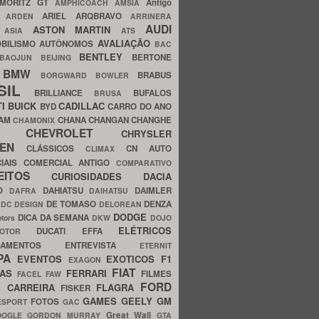
MORITZ GT
Antigo
AMPHICOACH
AMSIA
ARIEL
ARQBRAVO
A
ARDEN
ARRINERA
AUDI
ASTON MARTIN
O
ASIA
ATS
AVALIAÇÃO
BILISMO
AUTÔNOMOS
BAC
BENTLEY
BERTONE
BAOJUN
BEIJING
BMW
BRABUS
A
BORGWARD
BOWLER
SIL
BRILLIANCE
BUFALOS
BRUSA
TI
BUICK
CADILLAC
BYD
CARRO DO ANO
HAM
CHANA
CHANGAN
CHANGHE
CHAMONIX
CHEVROLET
ERY
CHRYSLER
ROEN
CLÁSSICOS
CN AUTO
CLIMAX
CIAIS
COMERCIAL ANTIGO
COMPARATIVO
CEITOS
CURIOSIDADES
DACIA
OO
DAHIATSU
DAIMLER
DAFRA
DAIHATSU
N
DE TOMASO
DENZA
DC DESIGN
DELOREAN
DODGE
DICA DA SEMANA
otors
DKW
DOJO
ELÉTRICOS
DUCATI
EFFA
MOTOR
ACAMENTOS
ENTREVISTA
ETERNIT
PA
EVENTOS
EXOTICOS
F1
EXAGON
FIAT
CAS
FERRARI
FILMES
FACEL
FAW
FORD
E CARREIRA
FLAGRA
FISKER
GAMES
GEELY
GM
FOTOS
ESPORT
GAC
Great Wall
OOGLE
GORDON MURRAY
GTA