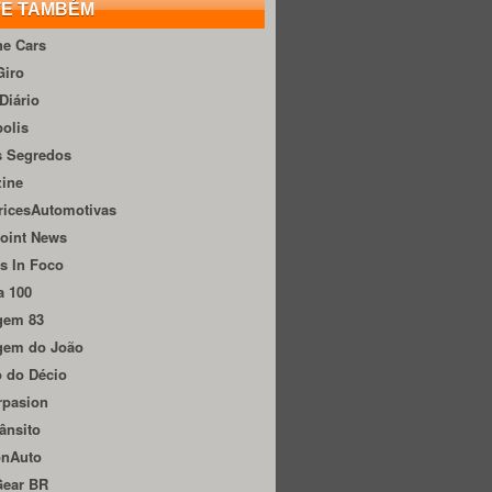
TE TAMBÉM
he Cars
Giro
Diário
olis
s Segredos
zine
ricesAutomotivas
oint News
s In Foco
a 100
gem 83
gem do João
 do Décio
rpasion
ânsito
onAuto
Gear BR