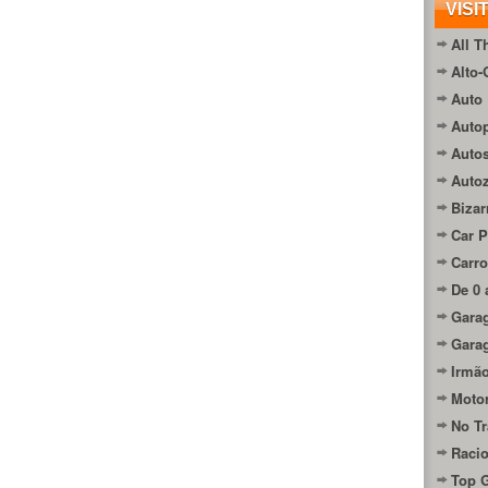
VISI
All T
Alto-
Auto 
Autop
Auto
Auto
Bizar
Car P
Carro
De 0 
Gara
Gara
Irmão
Moto
No Tr
Raci
Top 