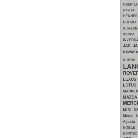
GUMP
HAWTA
HENNE
BORDO
HUASO
ICON
INVERD
JAC
J
KAWAS
KU
LA
ROV
LEXU
LOTU
MAHIN
MA
MERC
MINI
M
Mopar
Agust
NOBLE
NOVITE