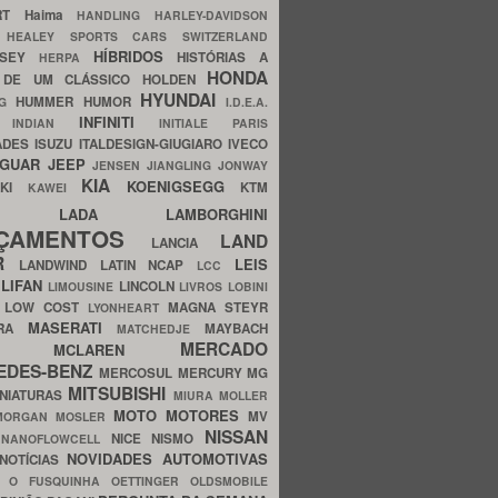
ERT
Haima
HANDLING
HARLEY-DAVIDSON
I
HEALEY SPORTS CARS SWITZERLAND
HÍBRIDOS
SSEY
HISTÓRIAS A
HERPA
HONDA
 DE UM CLÁSSICO
HOLDEN
HYUNDAI
HUMMER
HUMOR
NG
I.D.E.A.
INFINITI
IA
INDIAN
INITIALE PARIS
ADES
ISUZU
ITALDESIGN-GIUGIARO
IVECO
AGUAR
JEEP
JENSEN
JIANGLING
JONWAY
KIA
KOENIGSEGG
AKI
KTM
KAWEI
LADA
LAMBORGHINI
MHO
NÇAMENTOS
LAND
LANCIA
ER
LEIS
LANDWIND
LATIN NCAP
LCC
S
LIFAN
LINCOLN
LIMOUSINE
LIVROS
LOBINI
S
LOW COST
MAGNA STEYR
LYONHEART
MASERATI
DRA
MAYBACH
MATCHEDJE
MERCADO
ZDA
MCLAREN
EDES-BENZ
MERCOSUL
MERCURY
MG
MITSUBISHI
INIATURAS
MIURA
MOLLER
MOTO
MOTORES
MV
MORGAN
MOSLER
NISSAN
a
NICE
NISMO
NANOFLOWCELL
NOVIDADES AUTOMOTIVAS
NOTÍCIAS
C
O FUSQUINHA
OETTINGER
OLDSMOBILE