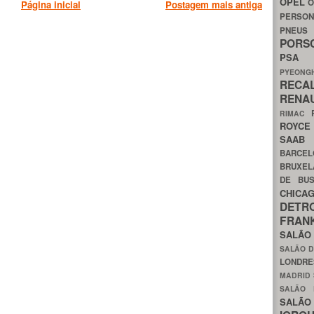
OPEL
O
Página inicial
Postagem mais antiga
PERSON
PNEU
POR
PS
PYEON
RECA
RENA
RIMAC
ROYC
SAA
BARCE
BRUXE
DE BU
CHIC
DETR
FRA
SALÃO
SALÃO D
LONDR
MADRID
SALÃO
SALÃO