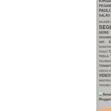
IORQ
PEQU
PAUL
SALÃ
SALEEN
SEG
SÉRI
SHUAN
SRT
SUNDO
T
TAGAZ
TESLA
TOURIN
TRÂNSI
VEECO
V
VIDE
WARTB
YOGOM