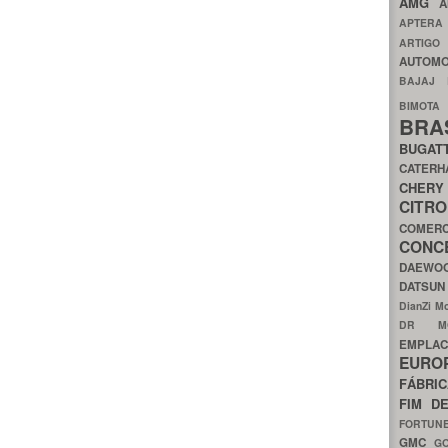
AMG
A
APTER
ARTIG
AUTOMO
BAJAJ
BIMOT
BRA
BUGAT
CATER
CH
CIT
COMER
CON
DAEW
DATSU
DianZi M
DR 
EMPL
EURO
FÁBRI
FIM D
FORTUN
GMC
G