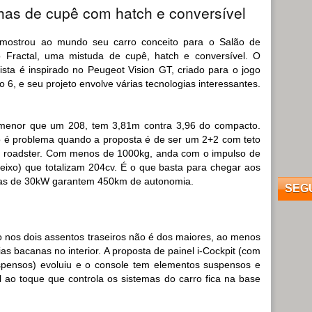
nhas de cupê com hatch e conversível
mostrou ao mundo seu carro conceito para o Salão de
 o Fractal, uma mistuda de cupê, hatch e conversível. O
rista é inspirado no Peugeot Vision GT, criado para o jogo
 6, e seu projeto envolve várias tecnologias interessantes.
 menor que um 208, tem 3,81m contra 3,96 do compacto.
 é problema quando a proposta é de ser um 2+2 com teto
m roadster. Com menos de 1000kg, anda com o impulso de
eixo) que totalizam 204cv. É o que basta para chegar aos
ias de 30kW garantem 450km de autonomia.
SEG
 nos dois assentos traseiros não é dos maiores, ao menos
ias bacanas no interior. A proposta de painel i-Cockpit (com
spensos) evoluiu e o console tem elementos suspensos e
el ao toque que controla os sistemas do carro fica na base