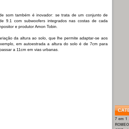
de som também é inovador: se trata de um conjunto de
idade 9.1 com subwoofers integrados nas costas de cada
ompositor e produtor Amon Tobin.
riação da altura ao solo, que lhe permite adaptar-se aos
 exemplo, em autoestrada a altura do solo é de 7cm para
passar a 11cm em vias urbanas.
CAT
7 em 1
ROME