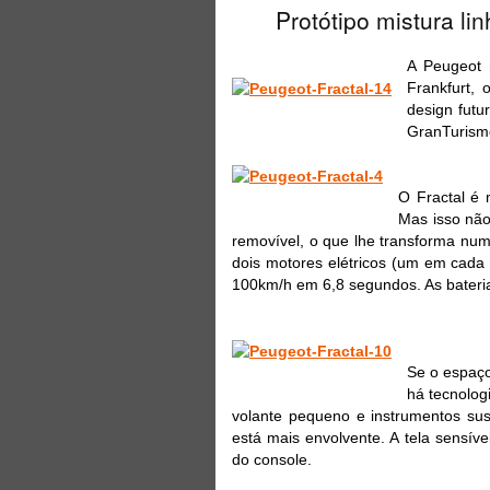
Protótipo mistura li
A Peugeot 
Frankfurt,
design futu
GranTurismo
O Fractal é
Mas isso não
removível, o que lhe transforma nu
dois motores elétricos (um em cada 
100km/h em 6,8 segundos. As bater
Se o espaço
há tecnolog
volante pequeno e instrumentos su
está mais envolvente. A tela sensív
do console.