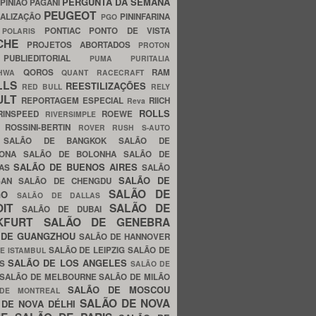
PERGUNTA DA SEMANA
PINIÃO
PAGANI
PEUGEOT
ALIZAÇÃO
PININFARINA
PGO
S
PONTIAC
PONTO DE VISTA
POLARIS
SCHE
PROJETOS ABORTADOS
PROTON
A
PUBLIEDITORIAL
PUMA
PURITALIA
QOROS
RAM
GHWA
QUANT
RACECRAFT
LLS
REESTILIZAÇÕES
RED BULL
RELY
ULT
REPORTAGEM ESPECIAL
RIICH
Reva
ROLLS
RINSPEED
ROEWE
RIVERSIMPLE
E
ROSSINI-BERTIN
ROVER
RUSH
S-AUTO
B
SALÃO DE BANGKOK
SALÃO DE
LONA
SALÃO DE BOLONHA
SALÃO DE
SALÃO DE BUENOS AIRES
LAS
SALÃO
SALÃO DE
SAN
SALÃO DE CHENGDU
SALÃO DE
AGO
SALÃO DE DALLAS
OIT
SALÃO DE
SALÃO DE DUBAI
NKFURT
SALÃO DE GENEBRA
 DE GUANGZHOU
SALÃO DE HANNOVER
SALÃO DE LEIPZIG
SALÃO DE
E ISTAMBUL
SALÃO DE LOS ANGELES
ES
SALÃO DE
SALÃO DE MELBOURNE
SALÃO DE MILÃO
SALÃO DE MOSCOU
 DE MONTREAL
SALÃO DE NOVA
 DE NOVA DÉLHI