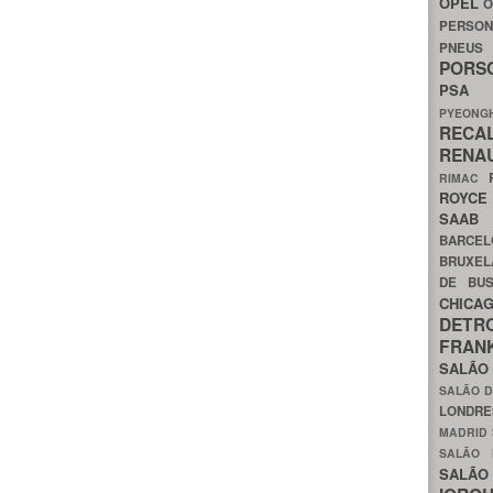
OPEL
O
PERSON
PNEU
POR
PS
PYEON
RECA
RENA
RIMAC
ROYC
SAA
BARCE
BRUXE
DE BU
CHIC
DETR
FRA
SALÃO
SALÃO D
LONDR
MADRID
SALÃO
SALÃO