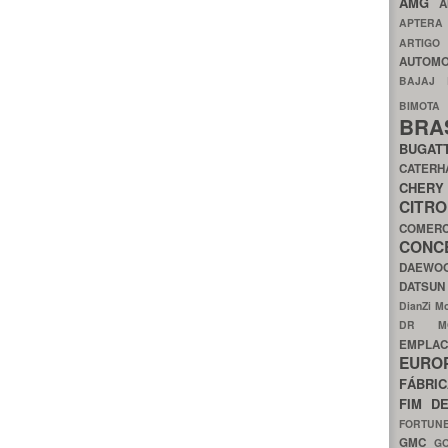
AMG
A
APTER
ARTIG
AUTOMO
BAJAJ
BIMOT
BRA
BUGAT
CATER
CH
CIT
COMER
CON
DAEW
DATSU
DianZi M
DR 
EMPL
EURO
FÁBRI
FIM D
FORTUN
GMC
G