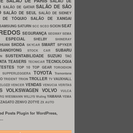
UE
SALÃO DE PARIS
SALÃO DE
SALÃO DE SÃO
IM
SALÃO DE QATAR
O
SALÃO DE SEUL
SALÃO DE SIDNEY
O DE TÓQUIO
SALÃO DE XANGAI
SEAT
SAMSUNG
SATURN
SCION
SCC
SCEO
REDOS
SEGURANÇA
SEGWAY
SEMA
E ESPECIAL
SHELBY
SHINERAY
SKODA
SMART
GHUAN
SPYKER
SKYCAR
SSANGYONG
SUBARU
STOCK CAR
SUSTENTABILIDADE
SUZUKI
TAC
WN
ATA
TEASERS
TECNOLOGIA
TECNICAR
TESTES
TOP 10
TOP GEAR
TOROIDION
TOYOTA
G SUPPERLEGGERA
Tramontana
TROLLER
TO
VAUXHALL
TRIDENT
TRION
TV
VENDAS
ELOZZI
VENCER
VENUCIA
VERITAS
OS
VOLKSWAGEN
VOLVO
VULCA
YAMAHA
URG
WIESMANN
WILLYS
Wuling
YEMA
ZAGATO
ZENVO
ZOTYE
O
ZX AUTO