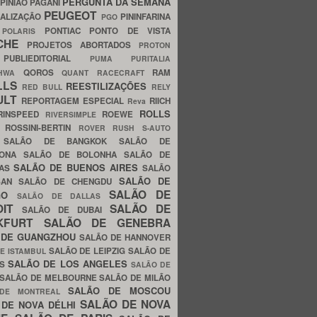
PERGUNTA DA SEMANA
PINIÃO
PAGANI
PEUGEOT
ALIZAÇÃO
PININFARINA
PGO
S
PONTIAC
PONTO DE VISTA
POLARIS
SCHE
PROJETOS ABORTADOS
PROTON
A
PUBLIEDITORIAL
PUMA
PURITALIA
QOROS
RAM
GHWA
QUANT
RACECRAFT
LLS
REESTILIZAÇÕES
RED BULL
RELY
ULT
REPORTAGEM ESPECIAL
RIICH
Reva
ROLLS
RINSPEED
ROEWE
RIVERSIMPLE
E
ROSSINI-BERTIN
ROVER
RUSH
S-AUTO
B
SALÃO DE BANGKOK
SALÃO DE
LONA
SALÃO DE BOLONHA
SALÃO DE
SALÃO DE BUENOS AIRES
LAS
SALÃO
SALÃO DE
SAN
SALÃO DE CHENGDU
SALÃO DE
AGO
SALÃO DE DALLAS
OIT
SALÃO DE
SALÃO DE DUBAI
NKFURT
SALÃO DE GENEBRA
 DE GUANGZHOU
SALÃO DE HANNOVER
SALÃO DE LEIPZIG
SALÃO DE
E ISTAMBUL
SALÃO DE LOS ANGELES
ES
SALÃO DE
SALÃO DE MELBOURNE
SALÃO DE MILÃO
SALÃO DE MOSCOU
 DE MONTREAL
SALÃO DE NOVA
 DE NOVA DÉLHI