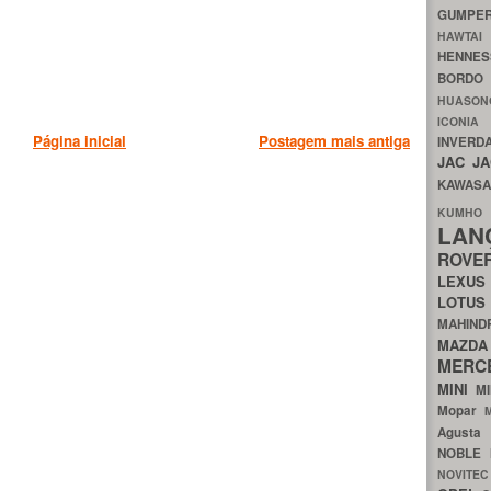
GUMP
HAWTA
HENNE
BORDO
HUASO
ICON
Página inicial
Postagem mais antiga
INVERD
JAC
J
KAWAS
KU
LA
ROV
LEXU
LOTU
MAHIN
MA
MERC
MINI
M
Mopar
Agust
NOBLE
NOVITE