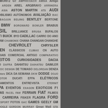
MORITZ GT
Antigo
AMPHICOACH
AMSIA
ARIEL
ARQBRAVO
A
ARDEN
ARRINERA
AUDI
ASTON MARTIN
O
ASIA
ATS
AVALIAÇÃO
BILISMO
AUTÔNOMOS
BAC
BENTLEY
BERTONE
BAOJUN
BEIJING
BMW
BRABUS
A
BORGWARD
BOWLER
SIL
BRILLIANCE
BUFALOS
BRUSA
TI
BUICK
CADILLAC
BYD
CARRO DO ANO
HAM
CHANA
CHANGAN
CHANGHE
CHAMONIX
CHEVROLET
ERY
CHRYSLER
ROEN
CLÁSSICOS
CN AUTO
CLIMAX
CIAIS
COMERCIAL ANTIGO
COMPARATIVO
CEITOS
CURIOSIDADES
DACIA
OO
DAHIATSU
DAIMLER
DAFRA
DAIHATSU
N
DE TOMASO
DENZA
DC DESIGN
DELOREAN
DODGE
DICA DA SEMANA
otors
DKW
DOJO
ELÉTRICOS
DUCATI
EFFA
MOTOR
ACAMENTOS
ENTREVISTA
ETERNIT
PA
EVENTOS
EXOTICOS
F1
EXAGON
FIAT
CAS
FERRARI
FILMES
FACEL
FAW
FORD
E CARREIRA
FLAGRA
FISKER
GAMES
GEELY
GM
FOTOS
ESPORT
GAC
Great Wall
OOGLE
GORDON MURRAY
GTA