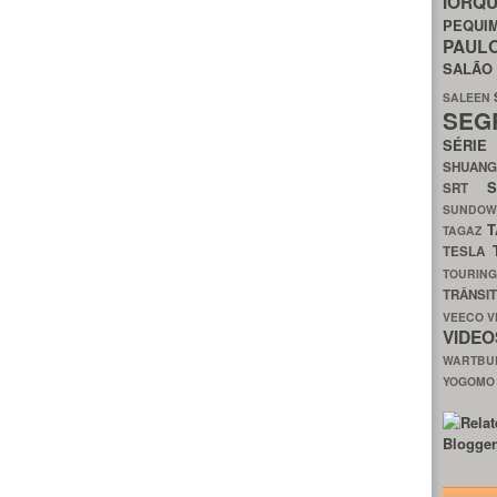
IORQ
PEQU
PAUL
SALÃ
SALEEN
SEG
SÉRI
SHUAN
SRT
SUNDO
T
TAGAZ
TESLA
TOURIN
TRÂNSI
VEECO
V
VIDE
WARTB
YOGOM