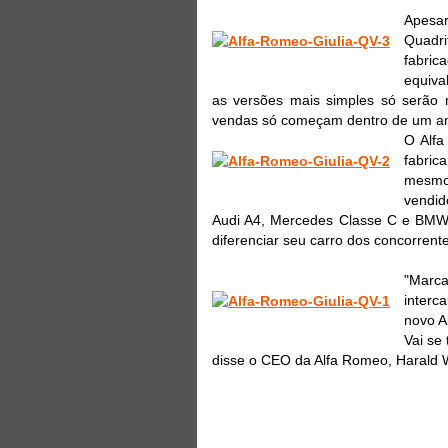
Apesar
Quadri
fabric
equiva
as versões mais simples só serão
vendas só começam dentro de um a
O Alfa
fabric
mesmo
vendid
Audi A4, Mercedes Classe C e BMW 
diferenciar seu carro dos concorrent
"Marc
interc
novo A
Vai se
disse o CEO da Alfa Romeo, Harald W