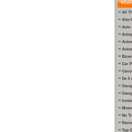
VISI
All T
Alto-
Auto 
Autop
Auto
Auto
Bizar
Car P
Carro
De 0 
Gara
Gara
Irmão
Moto
No Tr
Raci
Top 