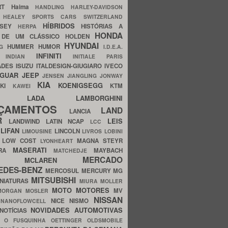
ERT
Haima
HANDLING
HARLEY-DAVIDSON
I
HEALEY SPORTS CARS SWITZERLAND
HÍBRIDOS
SSEY
HISTÓRIAS A
HERPA
HONDA
 DE UM CLÁSSICO
HOLDEN
HYUNDAI
HUMMER
HUMOR
NG
I.D.E.A.
INFINITI
IA
INDIAN
INITIALE PARIS
ADES
ISUZU
ITALDESIGN-GIUGIARO
IVECO
AGUAR
JEEP
JENSEN
JIANGLING
JONWAY
KIA
KOENIGSEGG
AKI
KTM
KAWEI
LADA
LAMBORGHINI
MHO
NÇAMENTOS
LAND
LANCIA
ER
LEIS
LANDWIND
LATIN NCAP
LCC
S
LIFAN
LINCOLN
LIMOUSINE
LIVROS
LOBINI
S
LOW COST
MAGNA STEYR
LYONHEART
MASERATI
DRA
MAYBACH
MATCHEDJE
MERCADO
ZDA
MCLAREN
EDES-BENZ
MERCOSUL
MERCURY
MG
MITSUBISHI
INIATURAS
MIURA
MOLLER
MOTO
MOTORES
MV
MORGAN
MOSLER
NISSAN
a
NICE
NISMO
NANOFLOWCELL
NOVIDADES AUTOMOTIVAS
NOTÍCIAS
C
O FUSQUINHA
OETTINGER
OLDSMOBILE