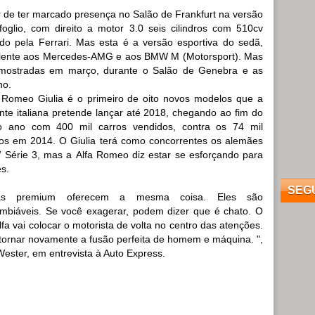
 de ter marcado presença no Salão de Frankfurt na versão
foglio, com direito a motor 3.0 seis cilindros com 510cv
ado pela Ferrari. Mas esta é a versão esportiva do sedã,
lente aos Mercedes-AMG e aos BMW M (Motorsport). Mas
 mostradas em março, durante o Salão de Genebra e as
no.
 Romeo Giulia é o primeiro de oito novos modelos que a
ante italiana pretende lançar até 2018, chegando ao fim do
 ano com 400 mil carros vendidos, contra os 74 mil
os em 2014. O Giulia terá como concorrentes os alemães
Série 3, mas a Alfa Romeo diz estar se esforçando para
es.
SEG
as premium oferecem a mesma coisa. Eles são
ambiáveis. Se você exagerar, podem dizer que é chato. O
lfa vai colocar o motorista de volta no centro das atenções.
 tornar novamente a fusão perfeita de homem e máquina. ",
ester, em entrevista à Auto Express.