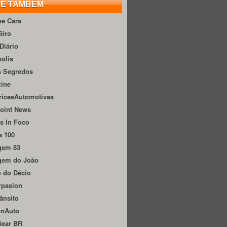
TE TAMBÉM
he Cars
Giro
Diário
olis
s Segredos
zine
ricesAutomotivas
oint News
s In Foco
a 100
gem 83
gem do João
 do Décio
rpasion
ânsito
onAuto
Gear BR