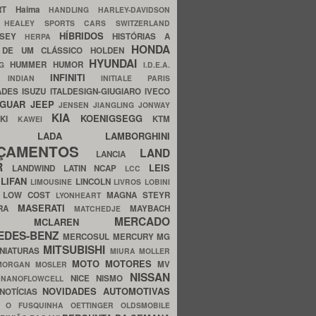
ERT
Haima
HANDLING
HARLEY-DAVIDSON
I
HEALEY SPORTS CARS SWITZERLAND
HÍBRIDOS
SSEY
HISTÓRIAS A
HERPA
HONDA
 DE UM CLÁSSICO
HOLDEN
HYUNDAI
HUMMER
HUMOR
NG
I.D.E.A.
INFINITI
IA
INDIAN
INITIALE PARIS
ADES
ISUZU
ITALDESIGN-GIUGIARO
IVECO
AGUAR
JEEP
JENSEN
JIANGLING
JONWAY
KIA
KOENIGSEGG
AKI
KTM
KAWEI
LADA
LAMBORGHINI
MHO
NÇAMENTOS
LAND
LANCIA
ER
LEIS
LANDWIND
LATIN NCAP
LCC
S
LIFAN
LINCOLN
LIMOUSINE
LIVROS
LOBINI
S
LOW COST
MAGNA STEYR
LYONHEART
MASERATI
DRA
MAYBACH
MATCHEDJE
MERCADO
ZDA
MCLAREN
EDES-BENZ
MERCOSUL
MERCURY
MG
MITSUBISHI
INIATURAS
MIURA
MOLLER
MOTO
MOTORES
MV
MORGAN
MOSLER
NISSAN
a
NICE
NISMO
NANOFLOWCELL
NOVIDADES AUTOMOTIVAS
NOTÍCIAS
C
O FUSQUINHA
OETTINGER
OLDSMOBILE