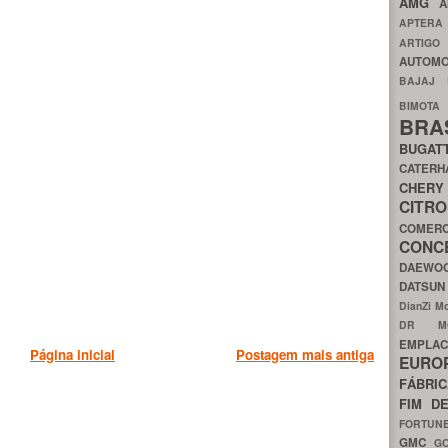
AMG
A
APTER
ARTIG
AUTOMO
BAJAJ
BIMOT
BRA
BUGAT
CATER
CH
CIT
COMER
CON
DAEW
DATSU
DianZi M
DR 
EMPL
Página inicial
Postagem mais antiga
EURO
FÁBRI
FIM D
FORTUN
GMC
G