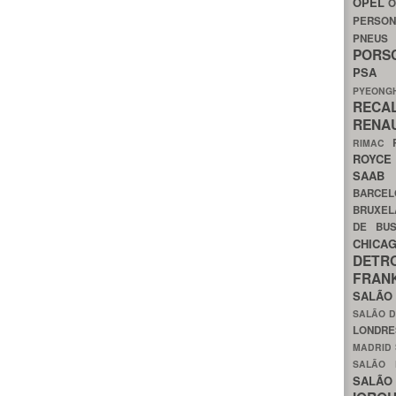
OPEL
O
PERSON
PNEU
POR
PS
PYEON
RECA
RENA
RIMAC
ROYC
SAA
BARCE
BRUXE
DE BU
CHIC
DETR
FRA
SALÃO
SALÃO D
LONDR
MADRID
SALÃO
SALÃO