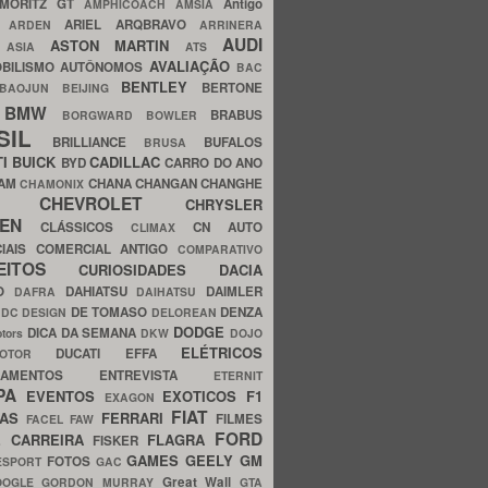
MORITZ GT
Antigo
AMPHICOACH
AMSIA
ARIEL
ARQBRAVO
A
ARDEN
ARRINERA
AUDI
ASTON MARTIN
O
ASIA
ATS
AVALIAÇÃO
BILISMO
AUTÔNOMOS
BAC
BENTLEY
BERTONE
BAOJUN
BEIJING
BMW
BRABUS
A
BORGWARD
BOWLER
SIL
BRILLIANCE
BUFALOS
BRUSA
TI
BUICK
CADILLAC
BYD
CARRO DO ANO
HAM
CHANA
CHANGAN
CHANGHE
CHAMONIX
CHEVROLET
ERY
CHRYSLER
ROEN
CLÁSSICOS
CN AUTO
CLIMAX
CIAIS
COMERCIAL ANTIGO
COMPARATIVO
CEITOS
CURIOSIDADES
DACIA
OO
DAHIATSU
DAIMLER
DAFRA
DAIHATSU
N
DE TOMASO
DENZA
DC DESIGN
DELOREAN
DODGE
DICA DA SEMANA
otors
DKW
DOJO
ELÉTRICOS
DUCATI
EFFA
MOTOR
ACAMENTOS
ENTREVISTA
ETERNIT
PA
EVENTOS
EXOTICOS
F1
EXAGON
FIAT
CAS
FERRARI
FILMES
FACEL
FAW
FORD
E CARREIRA
FLAGRA
FISKER
GAMES
GEELY
GM
FOTOS
ESPORT
GAC
Great Wall
OOGLE
GORDON MURRAY
GTA