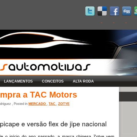
LANÇAMENTOS
CONCEITOS
ALTA RODA
ompra a TAC Motors
riguez , Posted in
MERCADO
,
TAC
,
ZOTYE
cape e versão flex de jipe nacional
e o início do ano passado, a marca chinesa Zotye vem