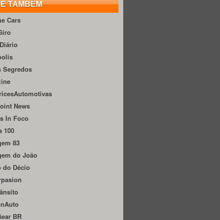
TE TAMBÉM
he Cars
Giro
Diário
olis
s Segredos
zine
ricesAutomotivas
oint News
s In Foco
a 100
gem 83
gem do João
 do Décio
rpasion
ânsito
onAuto
Gear BR