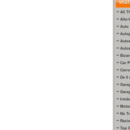
VISI
All T
Alto-
Auto 
Autop
Auto
Auto
Bizar
Car P
Carro
De 0 
Gara
Gara
Irmão
Moto
No Tr
Raci
Top 