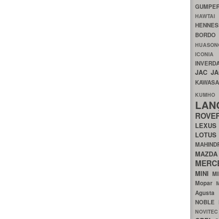
GUMP
HAWTA
HENNE
BORDO
HUASO
ICON
INVERD
JAC
J
KAWAS
KU
LA
ROV
LEXU
LOTU
MAHIN
MA
MERC
MINI
M
Mopar
Agust
NOBLE
NOVITE