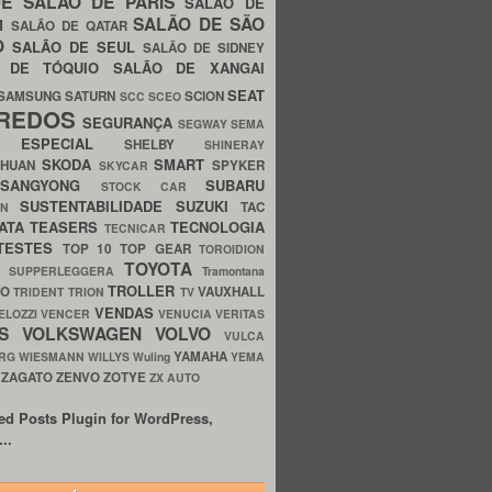
UE
SALÃO DE PARIS
SALÃO DE
SALÃO DE SÃO
IM
SALÃO DE QATAR
O
SALÃO DE SEUL
SALÃO DE SIDNEY
O DE TÓQUIO
SALÃO DE XANGAI
SEAT
SAMSUNG
SATURN
SCION
SCC
SCEO
REDOS
SEGURANÇA
SEGWAY
SEMA
E ESPECIAL
SHELBY
SHINERAY
SKODA
SMART
GHUAN
SPYKER
SKYCAR
SSANGYONG
SUBARU
STOCK CAR
SUSTENTABILIDADE
SUZUKI
TAC
WN
ATA
TEASERS
TECNOLOGIA
TECNICAR
TESTES
TOP 10
TOP GEAR
TOROIDION
TOYOTA
G SUPPERLEGGERA
Tramontana
TROLLER
TO
VAUXHALL
TRIDENT
TRION
TV
VENDAS
ELOZZI
VENCER
VENUCIA
VERITAS
OS
VOLKSWAGEN
VOLVO
VULCA
YAMAHA
URG
WIESMANN
WILLYS
Wuling
YEMA
ZAGATO
ZENVO
ZOTYE
O
ZX AUTO