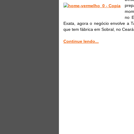
pre
mome
no E
Exata, agora o negócio envolve a TA
que tem fábrica em Sobral, no Ceará
Continue lendo...