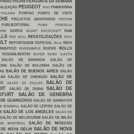
PERGUNTA DA SEMANA
PINIÃO
PAGANI
PEUGEOT
ALIZAÇÃO
PININFARINA
PGO
S
PONTIAC
PONTO DE VISTA
POLARIS
SCHE
PROJETOS ABORTADOS
PROTON
A
PUBLIEDITORIAL
PUMA
PURITALIA
QOROS
RAM
GHWA
QUANT
RACECRAFT
LLS
REESTILIZAÇÕES
RED BULL
RELY
ULT
REPORTAGEM ESPECIAL
RIICH
Reva
ROLLS
RINSPEED
ROEWE
RIVERSIMPLE
E
ROSSINI-BERTIN
ROVER
RUSH
S-AUTO
B
SALÃO DE BANGKOK
SALÃO DE
LONA
SALÃO DE BOLONHA
SALÃO DE
SALÃO DE BUENOS AIRES
LAS
SALÃO
SALÃO DE
SAN
SALÃO DE CHENGDU
SALÃO DE
AGO
SALÃO DE DALLAS
OIT
SALÃO DE
SALÃO DE DUBAI
NKFURT
SALÃO DE GENEBRA
 DE GUANGZHOU
SALÃO DE HANNOVER
SALÃO DE LEIPZIG
SALÃO DE
E ISTAMBUL
SALÃO DE LOS ANGELES
ES
SALÃO DE
SALÃO DE MELBOURNE
SALÃO DE MILÃO
SALÃO DE MOSCOU
 DE MONTREAL
SALÃO DE NOVA
 DE NOVA DÉLHI