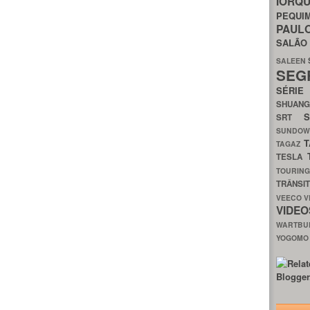
IORQ
PEQU
PAUL
SALÃ
SALEEN
SEG
SÉRI
SHUAN
SRT
SUNDO
T
TAGAZ
TESLA
TOURIN
TRÂNSI
VEECO
V
VIDE
WARTB
YOGOM