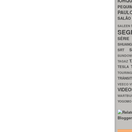
IORQ
PEQU
PAUL
SALÃ
SALEEN
SEG
SÉRI
SHUAN
SRT
SUNDO
T
TAGAZ
TESLA
TOURIN
TRÂNSI
VEECO
V
VIDE
WARTB
YOGOM