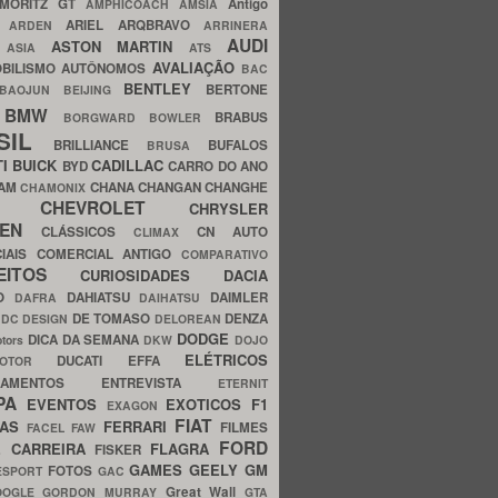
MORITZ GT
Antigo
AMPHICOACH
AMSIA
ARIEL
ARQBRAVO
A
ARDEN
ARRINERA
AUDI
ASTON MARTIN
O
ASIA
ATS
AVALIAÇÃO
BILISMO
AUTÔNOMOS
BAC
BENTLEY
BERTONE
BAOJUN
BEIJING
BMW
BRABUS
A
BORGWARD
BOWLER
SIL
BRILLIANCE
BUFALOS
BRUSA
TI
BUICK
CADILLAC
BYD
CARRO DO ANO
HAM
CHANA
CHANGAN
CHANGHE
CHAMONIX
CHEVROLET
ERY
CHRYSLER
ROEN
CLÁSSICOS
CN AUTO
CLIMAX
CIAIS
COMERCIAL ANTIGO
COMPARATIVO
CEITOS
CURIOSIDADES
DACIA
OO
DAHIATSU
DAIMLER
DAFRA
DAIHATSU
N
DE TOMASO
DENZA
DC DESIGN
DELOREAN
DODGE
DICA DA SEMANA
otors
DKW
DOJO
ELÉTRICOS
DUCATI
EFFA
MOTOR
ACAMENTOS
ENTREVISTA
ETERNIT
PA
EVENTOS
EXOTICOS
F1
EXAGON
FIAT
CAS
FERRARI
FILMES
FACEL
FAW
FORD
E CARREIRA
FLAGRA
FISKER
GAMES
GEELY
GM
FOTOS
ESPORT
GAC
Great Wall
OOGLE
GORDON MURRAY
GTA