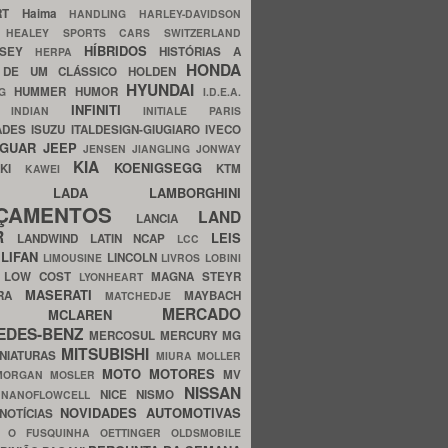
ERT
Haima
HANDLING
HARLEY-DAVIDSON
I
HEALEY SPORTS CARS SWITZERLAND
HÍBRIDOS
SSEY
HISTÓRIAS A
HERPA
HONDA
 DE UM CLÁSSICO
HOLDEN
HYUNDAI
HUMMER
HUMOR
NG
I.D.E.A.
INFINITI
IA
INDIAN
INITIALE PARIS
ADES
ISUZU
ITALDESIGN-GIUGIARO
IVECO
AGUAR
JEEP
JENSEN
JIANGLING
JONWAY
KIA
KOENIGSEGG
AKI
KTM
KAWEI
LADA
LAMBORGHINI
MHO
NÇAMENTOS
LAND
LANCIA
ER
LEIS
LANDWIND
LATIN NCAP
LCC
S
LIFAN
LINCOLN
LIMOUSINE
LIVROS
LOBINI
S
LOW COST
MAGNA STEYR
LYONHEART
MASERATI
DRA
MAYBACH
MATCHEDJE
MERCADO
ZDA
MCLAREN
EDES-BENZ
MERCOSUL
MERCURY
MG
MITSUBISHI
INIATURAS
MIURA
MOLLER
MOTO
MOTORES
MV
MORGAN
MOSLER
NISSAN
a
NICE
NISMO
NANOFLOWCELL
NOVIDADES AUTOMOTIVAS
NOTÍCIAS
C
O FUSQUINHA
OETTINGER
OLDSMOBILE