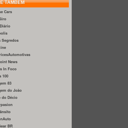
TE TAMBÉM
he Cars
Giro
Diário
olis
s Segredos
zine
ricesAutomotivas
oint News
s In Foco
a 100
gem 83
gem do João
 do Décio
rpasion
ânsito
onAuto
Gear BR