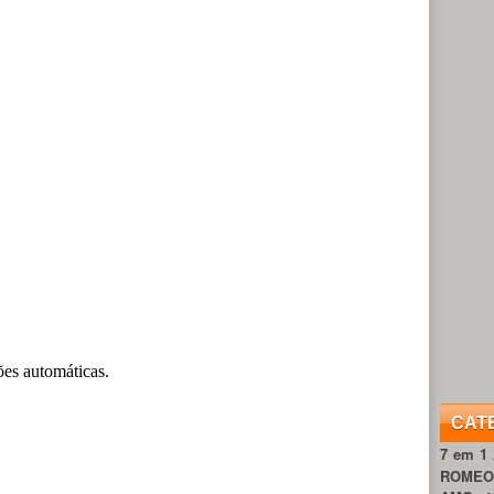
CAT
7 em 1
ROME