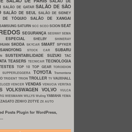
UE
SALÃO DE PARIS
SALÃO DE
SALÃO DE SÃO
IM
SALÃO DE QATAR
O
SALÃO DE SEUL
SALÃO DE SIDNEY
O DE TÓQUIO
SALÃO DE XANGAI
SEAT
SAMSUNG
SATURN
SCION
SCC
SCEO
REDOS
SEGURANÇA
SEGWAY
SEMA
E ESPECIAL
SHELBY
SHINERAY
SKODA
SMART
GHUAN
SPYKER
SKYCAR
SSANGYONG
SUBARU
STOCK CAR
SUSTENTABILIDADE
SUZUKI
TAC
WN
ATA
TEASERS
TECNOLOGIA
TECNICAR
TESTES
TOP 10
TOP GEAR
TOROIDION
TOYOTA
G SUPPERLEGGERA
Tramontana
TROLLER
TO
VAUXHALL
TRIDENT
TRION
TV
VENDAS
ELOZZI
VENCER
VENUCIA
VERITAS
OS
VOLKSWAGEN
VOLVO
VULCA
YAMAHA
URG
WIESMANN
WILLYS
Wuling
YEMA
ZAGATO
ZENVO
ZOTYE
O
ZX AUTO