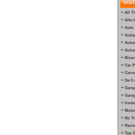
VISI
All T
Alto-
Auto 
Autop
Auto
Auto
Bizar
Car P
Carro
De 0 
Gara
Gara
Irmão
Moto
No Tr
Raci
Top 