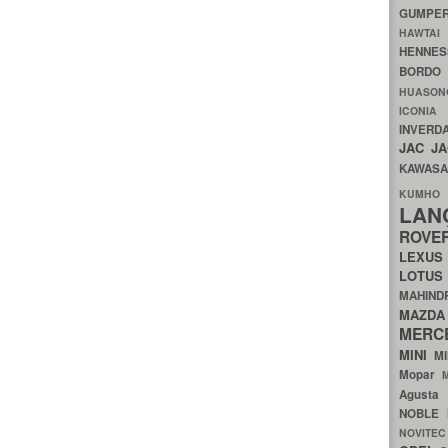
GUMP
HAWTA
HENNE
BORDO
HUASO
ICON
INVERD
JAC
J
KAWAS
KU
LA
ROV
LEXU
LOTU
MAHIN
MA
MERC
MINI
M
Mopar
Agust
NOBLE
NOVITE