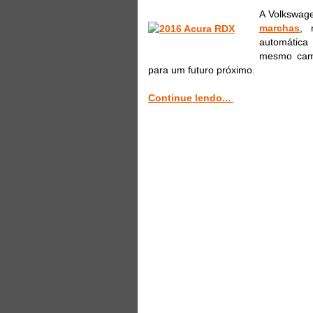
A Volkswag
marchas
, 
automática
mesmo cami
para um futuro próximo.
Continue lendo...