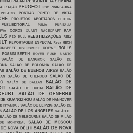
PERGUNTA DA SEMANA
PINIÃO
PAGANI
PEUGEOT
ALIZAÇÃO
PININFARINA
PGO
S
PONTIAC
PONTO DE VISTA
POLARIS
SCHE
PROJETOS ABORTADOS
PROTON
A
PUBLIEDITORIAL
PUMA
PURITALIA
QOROS
RAM
GHWA
QUANT
RACECRAFT
LLS
REESTILIZAÇÕES
RED BULL
RELY
ULT
REPORTAGEM ESPECIAL
RIICH
Reva
ROLLS
RINSPEED
ROEWE
RIVERSIMPLE
E
ROSSINI-BERTIN
ROVER
RUSH
S-AUTO
B
SALÃO DE BANGKOK
SALÃO DE
LONA
SALÃO DE BOLONHA
SALÃO DE
SALÃO DE BUENOS AIRES
LAS
SALÃO
SALÃO DE
SAN
SALÃO DE CHENGDU
SALÃO DE
AGO
SALÃO DE DALLAS
OIT
SALÃO DE
SALÃO DE DUBAI
NKFURT
SALÃO DE GENEBRA
 DE GUANGZHOU
SALÃO DE HANNOVER
SALÃO DE LEIPZIG
SALÃO DE
E ISTAMBUL
SALÃO DE LOS ANGELES
ES
SALÃO DE
SALÃO DE MELBOURNE
SALÃO DE MILÃO
SALÃO DE MOSCOU
 DE MONTREAL
SALÃO DE NOVA
 DE NOVA DÉLHI