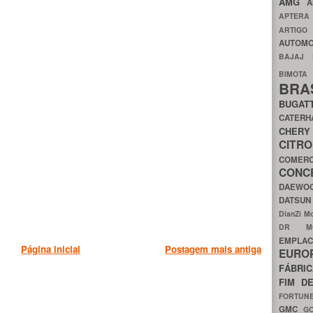
AMG
A
APTER
ARTIG
AUTOMO
BAJAJ
BIMOT
BRA
BUGAT
CATER
CH
CIT
COMER
CON
DAEW
DATSU
DianZi M
DR 
EMPL
Página inicial
Postagem mais antiga
EURO
FÁBRI
FIM D
FORTUN
GMC
G