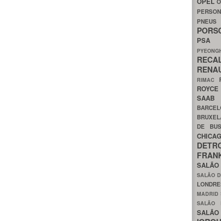
OPEL
O
PERSON
PNEU
POR
PS
PYEON
RECA
RENA
RIMAC
ROYC
SAA
BARCE
BRUXE
DE BU
CHIC
DETR
FRA
SALÃO
SALÃO D
LONDR
MADRID
SALÃO
SALÃO