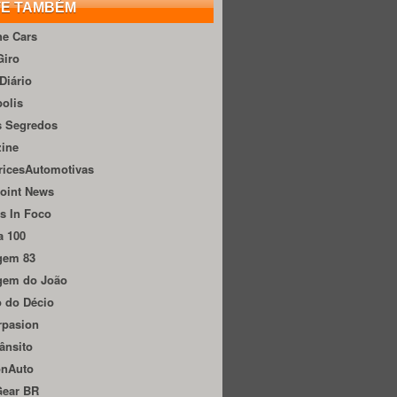
TE TAMBÉM
he Cars
Giro
Diário
olis
s Segredos
zine
ricesAutomotivas
oint News
s In Foco
a 100
gem 83
gem do João
 do Décio
rpasion
ânsito
onAuto
Gear BR