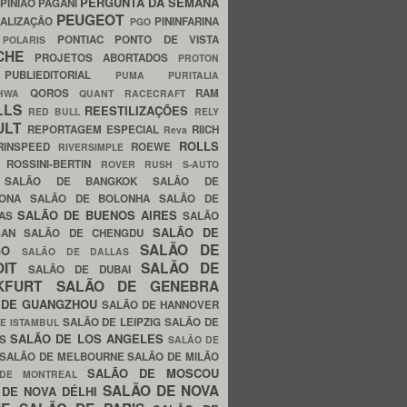
PERGUNTA DA SEMANA
PINIÃO
PAGANI
PEUGEOT
ALIZAÇÃO
PININFARINA
PGO
S
PONTIAC
PONTO DE VISTA
POLARIS
SCHE
PROJETOS ABORTADOS
PROTON
A
PUBLIEDITORIAL
PUMA
PURITALIA
QOROS
RAM
GHWA
QUANT
RACECRAFT
LLS
REESTILIZAÇÕES
RED BULL
RELY
ULT
REPORTAGEM ESPECIAL
RIICH
Reva
ROLLS
RINSPEED
ROEWE
RIVERSIMPLE
E
ROSSINI-BERTIN
ROVER
RUSH
S-AUTO
B
SALÃO DE BANGKOK
SALÃO DE
LONA
SALÃO DE BOLONHA
SALÃO DE
SALÃO DE BUENOS AIRES
LAS
SALÃO
SALÃO DE
SAN
SALÃO DE CHENGDU
SALÃO DE
AGO
SALÃO DE DALLAS
OIT
SALÃO DE
SALÃO DE DUBAI
NKFURT
SALÃO DE GENEBRA
 DE GUANGZHOU
SALÃO DE HANNOVER
SALÃO DE LEIPZIG
SALÃO DE
E ISTAMBUL
SALÃO DE LOS ANGELES
ES
SALÃO DE
SALÃO DE MELBOURNE
SALÃO DE MILÃO
SALÃO DE MOSCOU
 DE MONTREAL
SALÃO DE NOVA
 DE NOVA DÉLHI