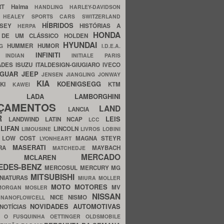
ERT
Haima
HANDLING
HARLEY-DAVIDSON
I
HEALEY SPORTS CARS SWITZERLAND
HÍBRIDOS
SSEY
HISTÓRIAS A
HERPA
HONDA
 DE UM CLÁSSICO
HOLDEN
HYUNDAI
HUMMER
HUMOR
NG
I.D.E.A.
INFINITI
IA
INDIAN
INITIALE PARIS
ADES
ISUZU
ITALDESIGN-GIUGIARO
IVECO
AGUAR
JEEP
JENSEN
JIANGLING
JONWAY
KIA
KOENIGSEGG
AKI
KTM
KAWEI
LADA
LAMBORGHINI
MHO
NÇAMENTOS
LAND
LANCIA
ER
LEIS
LANDWIND
LATIN NCAP
LCC
S
LIFAN
LINCOLN
LIMOUSINE
LIVROS
LOBINI
S
LOW COST
MAGNA STEYR
LYONHEART
MASERATI
DRA
MAYBACH
MATCHEDJE
MERCADO
ZDA
MCLAREN
EDES-BENZ
MERCOSUL
MERCURY
MG
MITSUBISHI
INIATURAS
MIURA
MOLLER
MOTO
MOTORES
MV
MORGAN
MOSLER
NISSAN
a
NICE
NISMO
NANOFLOWCELL
NOVIDADES AUTOMOTIVAS
NOTÍCIAS
C
O FUSQUINHA
OETTINGER
OLDSMOBILE