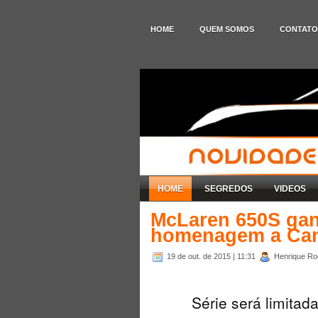
HOME
QUEM SOMOS
CONTATO
HOME
SEGREDOS
VIDEOS
McLaren 650S gan
homenagem a Can
19 de out. de 2015
| 11:31
Henrique Rod
Série será limita