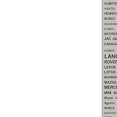
GUMP
HAWTA
HENNE
BORDO
HUASO
ICON
INVERD
JAC
J
KAWAS
KU
LA
ROV
LEXU
LOTU
MAHIN
MA
MERC
MINI
M
Mopar
Agust
NOBLE
NOVITE