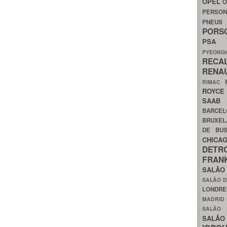
OPEL
O
PERSON
PNEU
POR
PS
PYEON
RECA
RENA
RIMAC
ROYC
SAA
BARCE
BRUXE
DE BU
CHIC
DETR
FRA
SALÃO
SALÃO D
LONDR
MADRID
SALÃO
SALÃO