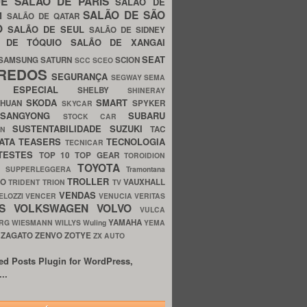
UE
SALÃO DE PARIS
SALÃO DE
SALÃO DE SÃO
IM
SALÃO DE QATAR
O
SALÃO DE SEUL
SALÃO DE SIDNEY
O DE TÓQUIO
SALÃO DE XANGAI
SEAT
SAMSUNG
SATURN
SCION
SCC
SCEO
REDOS
SEGURANÇA
SEGWAY
SEMA
E ESPECIAL
SHELBY
SHINERAY
SKODA
SMART
GHUAN
SPYKER
SKYCAR
SSANGYONG
SUBARU
STOCK CAR
SUSTENTABILIDADE
SUZUKI
TAC
WN
ATA
TEASERS
TECNOLOGIA
TECNICAR
TESTES
TOP 10
TOP GEAR
TOROIDION
TOYOTA
G SUPPERLEGGERA
Tramontana
TROLLER
TO
VAUXHALL
TRIDENT
TRION
TV
VENDAS
ELOZZI
VENCER
VENUCIA
VERITAS
OS
VOLKSWAGEN
VOLVO
VULCA
YAMAHA
URG
WIESMANN
WILLYS
Wuling
YEMA
ZAGATO
ZENVO
ZOTYE
O
ZX AUTO