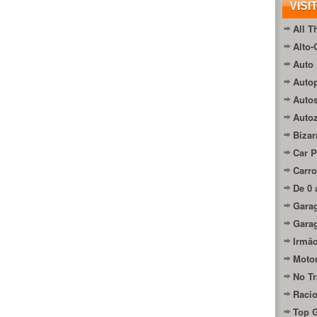
VISI
All T
Alto-
Auto 
Autop
Auto
Auto
Bizar
Car P
Carro
De 0 
Gara
Gara
Irmão
Moto
No Tr
Raci
Top 