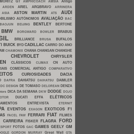
MORITZ GT
Antigo
AMPHICOACH
AMSIA
ARIEL
ARQBRAVO
A
ARDEN
ARRINERA
AUDI
ASTON MARTIN
O
ASIA
ATS
AVALIAÇÃO
BILISMO
AUTÔNOMOS
BAC
BENTLEY
BERTONE
BAOJUN
BEIJING
BMW
BRABUS
A
BORGWARD
BOWLER
SIL
BRILLIANCE
BUFALOS
BRUSA
TI
BUICK
CADILLAC
BYD
CARRO DO ANO
HAM
CHANA
CHANGAN
CHANGHE
CHAMONIX
CHEVROLET
ERY
CHRYSLER
ROEN
CLÁSSICOS
CN AUTO
CLIMAX
CIAIS
COMERCIAL ANTIGO
COMPARATIVO
CEITOS
CURIOSIDADES
DACIA
OO
DAHIATSU
DAIMLER
DAFRA
DAIHATSU
N
DE TOMASO
DENZA
DC DESIGN
DELOREAN
DODGE
DICA DA SEMANA
otors
DKW
DOJO
ELÉTRICOS
DUCATI
EFFA
MOTOR
ACAMENTOS
ENTREVISTA
ETERNIT
PA
EVENTOS
EXOTICOS
F1
EXAGON
FIAT
CAS
FERRARI
FILMES
FACEL
FAW
FORD
E CARREIRA
FLAGRA
FISKER
GAMES
GEELY
GM
FOTOS
ESPORT
GAC
Great Wall
OOGLE
GORDON MURRAY
GTA