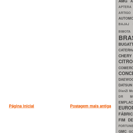
AMG
A
APTER
ARTIG
AUTOMO
BAJAJ
BIMOT
BRA
BUGAT
CATER
CH
CIT
COMER
CON
DAEW
DATSU
DianZi M
DR 
EMPL
Página inicial
Postagem mais antiga
EURO
FÁBRI
FIM D
FORTUN
GMC
G