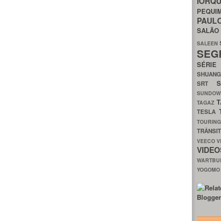
IORQ
PEQU
PAUL
SALÃ
SALEEN
SEG
SÉRI
SHUAN
SRT
SUNDO
T
TAGAZ
TESLA
TOURIN
TRÂNSI
VEECO
V
VIDE
WARTB
YOGOM