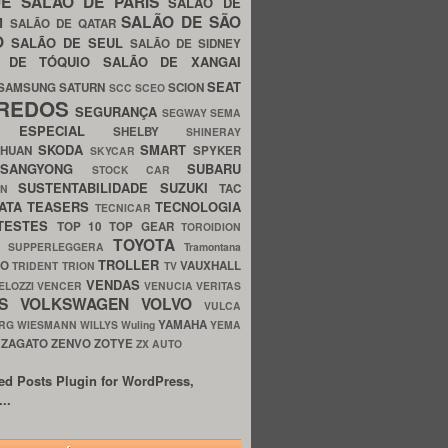
UE
SALÃO DE PARIS
SALÃO DE
SALÃO DE SÃO
IM
SALÃO DE QATAR
O
SALÃO DE SEUL
SALÃO DE SIDNEY
O DE TÓQUIO
SALÃO DE XANGAI
SEAT
SAMSUNG
SATURN
SCION
SCC
SCEO
REDOS
SEGURANÇA
SEGWAY
SEMA
E ESPECIAL
SHELBY
SHINERAY
SKODA
SMART
GHUAN
SPYKER
SKYCAR
SSANGYONG
SUBARU
STOCK CAR
SUSTENTABILIDADE
SUZUKI
TAC
WN
ATA
TEASERS
TECNOLOGIA
TECNICAR
TESTES
TOP 10
TOP GEAR
TOROIDION
TOYOTA
G SUPPERLEGGERA
Tramontana
TROLLER
TO
VAUXHALL
TRIDENT
TRION
TV
VENDAS
ELOZZI
VENCER
VENUCIA
VERITAS
OS
VOLKSWAGEN
VOLVO
VULCA
YAMAHA
URG
WIESMANN
WILLYS
Wuling
YEMA
ZAGATO
ZENVO
ZOTYE
O
ZX AUTO