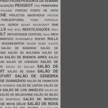
PERGUNTA DA SEMANA
PINIÃO
PAGANI
PEUGEOT
ALIZAÇÃO
PININFARINA
PGO
S
PONTIAC
PONTO DE VISTA
POLARIS
SCHE
PROJETOS ABORTADOS
PROTON
A
PUBLIEDITORIAL
PUMA
PURITALIA
QOROS
RAM
GHWA
QUANT
RACECRAFT
LLS
REESTILIZAÇÕES
RED BULL
RELY
ULT
REPORTAGEM ESPECIAL
RIICH
Reva
ROLLS
RINSPEED
ROEWE
RIVERSIMPLE
E
ROSSINI-BERTIN
ROVER
RUSH
S-AUTO
B
SALÃO DE BANGKOK
SALÃO DE
LONA
SALÃO DE BOLONHA
SALÃO DE
SALÃO DE BUENOS AIRES
LAS
SALÃO
SALÃO DE
SAN
SALÃO DE CHENGDU
SALÃO DE
AGO
SALÃO DE DALLAS
OIT
SALÃO DE
SALÃO DE DUBAI
NKFURT
SALÃO DE GENEBRA
 DE GUANGZHOU
SALÃO DE HANNOVER
SALÃO DE LEIPZIG
SALÃO DE
E ISTAMBUL
SALÃO DE LOS ANGELES
ES
SALÃO DE
SALÃO DE MELBOURNE
SALÃO DE MILÃO
SALÃO DE MOSCOU
 DE MONTREAL
SALÃO DE NOVA
 DE NOVA DÉLHI