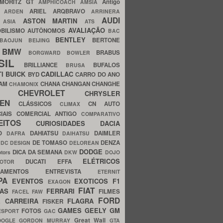
MORITZ GT
Antigo
AMPHICOACH
AMSIA
ARIEL
ARQBRAVO
A
ARDEN
ARRINERA
AUDI
ASTON MARTIN
O
ASIA
ATS
AVALIAÇÃO
BILISMO
AUTÔNOMOS
BAC
BENTLEY
BERTONE
BAOJUN
BEIJING
BMW
BRABUS
A
BORGWARD
BOWLER
SIL
BRILLIANCE
BUFALOS
BRUSA
TI
BUICK
CADILLAC
BYD
CARRO DO ANO
HAM
CHANA
CHANGAN
CHANGHE
CHAMONIX
CHEVROLET
ERY
CHRYSLER
ROEN
CLÁSSICOS
CN AUTO
CLIMAX
CIAIS
COMERCIAL ANTIGO
COMPARATIVO
CEITOS
CURIOSIDADES
DACIA
OO
DAHIATSU
DAIMLER
DAFRA
DAIHATSU
N
DE TOMASO
DENZA
DC DESIGN
DELOREAN
DODGE
DICA DA SEMANA
otors
DKW
DOJO
ELÉTRICOS
DUCATI
EFFA
MOTOR
ACAMENTOS
ENTREVISTA
ETERNIT
PA
EVENTOS
EXOTICOS
F1
EXAGON
FIAT
CAS
FERRARI
FILMES
FACEL
FAW
FORD
E CARREIRA
FLAGRA
FISKER
GAMES
GEELY
GM
FOTOS
ESPORT
GAC
Great Wall
OOGLE
GORDON MURRAY
GTA