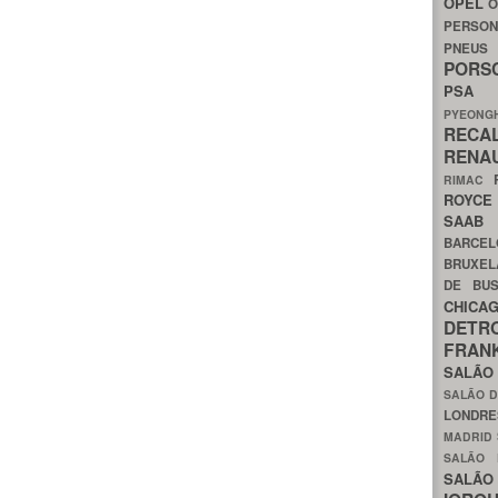
OPEL
O
PERSON
PNEU
POR
PS
PYEON
RECA
RENA
RIMAC
ROYC
SAA
BARCE
BRUXE
DE BU
CHIC
DETR
FRA
SALÃO
SALÃO D
LONDR
MADRID
SALÃO
SALÃO