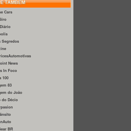
TE TAMBÉM
he Cars
Giro
Diário
olis
s Segredos
zine
ricesAutomotivas
oint News
s In Foco
a 100
gem 83
gem do João
 do Décio
rpasion
ânsito
onAuto
Gear BR