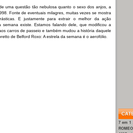
e uma questão tão nebulosa quanto o sexo dos anjos, a
998. Fonte de eventuais milagres, muitas vezes se mostra
ásticas. E justamente para extrair o melhor da ação
a semana existe. Estamos falando dele, que modificou a
 aos carros de passeio e também mudou a história daquele
retto de Belford Roxo: A estrela da semana é o aerofólio.
CAT
7 em 1
ROME