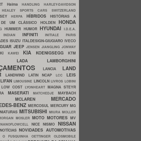
ERT
Haima
HANDLING
HARLEY-DAVIDSON
I
HEALEY SPORTS CARS SWITZERLAND
HÍBRIDOS
SSEY
HISTÓRIAS A
HERPA
HONDA
 DE UM CLÁSSICO
HOLDEN
HYUNDAI
HUMMER
HUMOR
NG
I.D.E.A.
INFINITI
IA
INDIAN
INITIALE PARIS
ADES
ISUZU
ITALDESIGN-GIUGIARO
IVECO
AGUAR
JEEP
JENSEN
JIANGLING
JONWAY
KIA
KOENIGSEGG
AKI
KTM
KAWEI
LADA
LAMBORGHINI
MHO
NÇAMENTOS
LAND
LANCIA
ER
LEIS
LANDWIND
LATIN NCAP
LCC
S
LIFAN
LINCOLN
LIMOUSINE
LIVROS
LOBINI
S
LOW COST
MAGNA STEYR
LYONHEART
MASERATI
DRA
MAYBACH
MATCHEDJE
MERCADO
ZDA
MCLAREN
EDES-BENZ
MERCOSUL
MERCURY
MG
MITSUBISHI
INIATURAS
MIURA
MOLLER
MOTO
MOTORES
MV
MORGAN
MOSLER
NISSAN
a
NICE
NISMO
NANOFLOWCELL
NOVIDADES AUTOMOTIVAS
NOTÍCIAS
C
O FUSQUINHA
OETTINGER
OLDSMOBILE