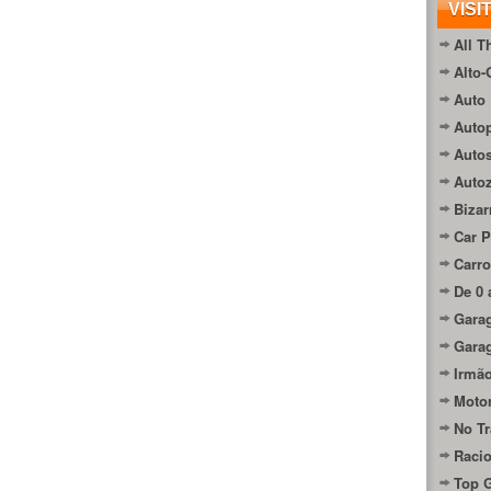
VISI
All T
Alto-
Auto 
Autop
Auto
Auto
Bizar
Car P
Carro
De 0 
Gara
Gara
Irmão
Moto
No Tr
Raci
Top 