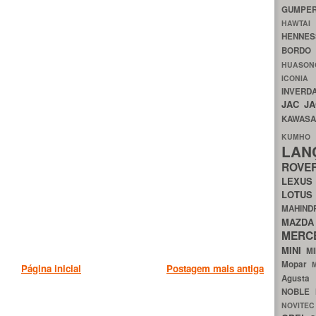
GUMP
HAWTA
HENNE
BORDO
HUASO
ICON
INVERD
JAC
J
KAWAS
KU
LA
ROV
LEXU
LOTU
MAHIN
MA
MERC
MINI
M
Mopar
Página inicial
Postagem mais antiga
Agust
NOBLE
NOVITE