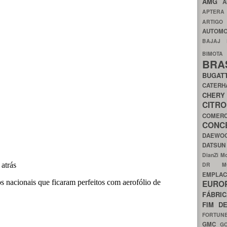
AMG
A
APTER
ARTIG
AUTOMO
BAJAJ
BIMOT
BRA
BUGAT
CATER
CH
CIT
COMER
CON
DAEW
DATSU
DianZi M
DR 
EMPL
EURO
FÁBRI
FIM D
FORTUN
GMC
G