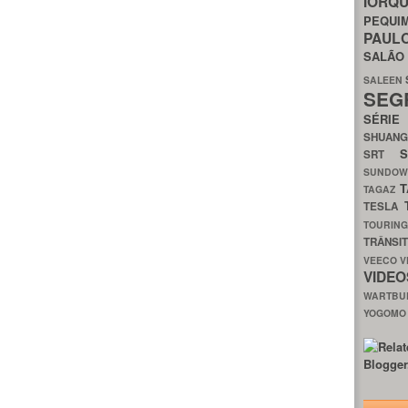
IORQ
PEQU
PAUL
SALÃ
SALEEN
SEG
SÉRI
SHUAN
SRT
SUNDO
T
TAGAZ
TESLA
TOURIN
TRÂNSI
VEECO
V
VIDE
WARTB
YOGOM