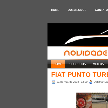
HOME
QUEM SOMOS
CONTATO
HOME
SEGREDOS
VIDEOS
FIAT PUNTO TUR
21 de mai. de 2008
| 12:00
Danimar Laza