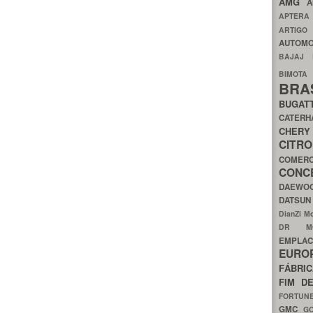
AMG
A
APTER
ARTIG
AUTOMO
BAJAJ
BIMOT
BRA
BUGAT
CATER
CH
CIT
COMER
CON
DAEW
DATSU
DianZi M
DR 
EMPL
EURO
FÁBRI
FIM D
FORTUN
GMC
G