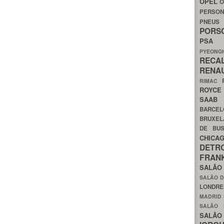
OPEL
O
PERSON
PNEU
POR
PS
PYEON
RECA
RENA
RIMAC
ROYC
SAA
BARCE
BRUXE
DE BU
CHIC
DETR
FRA
SALÃO
SALÃO D
LONDR
MADRID
SALÃO
SALÃO