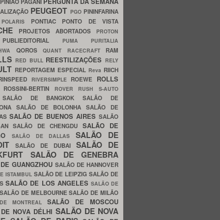
PERGUNTA DA SEMANA
PINIÃO
PAGANI
PEUGEOT
ALIZAÇÃO
PININFARINA
PGO
S
PONTIAC
PONTO DE VISTA
POLARIS
SCHE
PROJETOS ABORTADOS
PROTON
A
PUBLIEDITORIAL
PUMA
PURITALIA
QOROS
RAM
GHWA
QUANT
RACECRAFT
LLS
REESTILIZAÇÕES
RED BULL
RELY
ULT
REPORTAGEM ESPECIAL
RIICH
Reva
ROLLS
RINSPEED
ROEWE
RIVERSIMPLE
E
ROSSINI-BERTIN
ROVER
RUSH
S-AUTO
B
SALÃO DE BANGKOK
SALÃO DE
LONA
SALÃO DE BOLONHA
SALÃO DE
SALÃO DE BUENOS AIRES
LAS
SALÃO
SALÃO DE
SAN
SALÃO DE CHENGDU
SALÃO DE
AGO
SALÃO DE DALLAS
OIT
SALÃO DE
SALÃO DE DUBAI
NKFURT
SALÃO DE GENEBRA
 DE GUANGZHOU
SALÃO DE HANNOVER
SALÃO DE LEIPZIG
SALÃO DE
E ISTAMBUL
SALÃO DE LOS ANGELES
ES
SALÃO DE
SALÃO DE MELBOURNE
SALÃO DE MILÃO
SALÃO DE MOSCOU
 DE MONTREAL
SALÃO DE NOVA
 DE NOVA DÉLHI