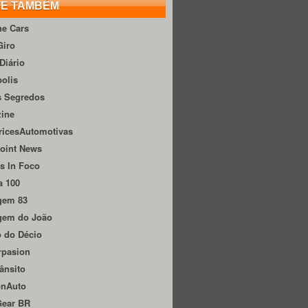
TE TAMBÉM
he Cars
Giro
Diário
olis
s Segredos
zine
ricesAutomotivas
oint News
s In Foco
a 100
gem 83
gem do João
 do Décio
rpasion
ânsito
onAuto
Gear BR