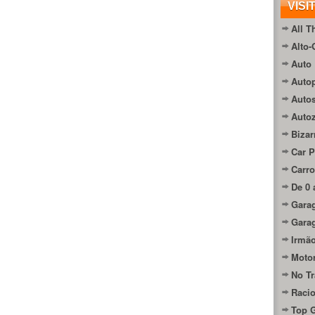
VISI
All T
Alto-
Auto 
Autop
Auto
Auto
Bizar
Car P
Carro
De 0 
Gara
Gara
Irmão
Moto
No Tr
Raci
Top 