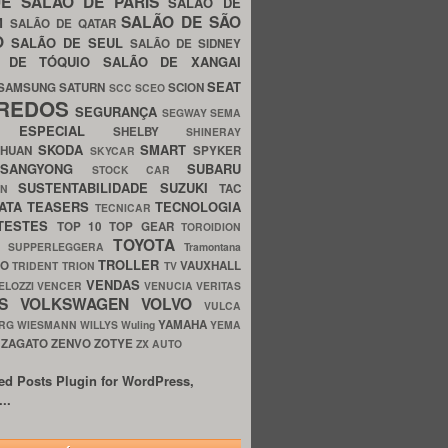
UE
SALÃO DE PARIS
SALÃO DE
SALÃO DE SÃO
IM
SALÃO DE QATAR
O
SALÃO DE SEUL
SALÃO DE SIDNEY
O DE TÓQUIO
SALÃO DE XANGAI
SEAT
SAMSUNG
SATURN
SCION
SCC
SCEO
REDOS
SEGURANÇA
SEGWAY
SEMA
E ESPECIAL
SHELBY
SHINERAY
SKODA
SMART
GHUAN
SPYKER
SKYCAR
SSANGYONG
SUBARU
STOCK CAR
SUSTENTABILIDADE
SUZUKI
TAC
WN
ATA
TEASERS
TECNOLOGIA
TECNICAR
TESTES
TOP 10
TOP GEAR
TOROIDION
TOYOTA
G SUPPERLEGGERA
Tramontana
TROLLER
TO
VAUXHALL
TRIDENT
TRION
TV
VENDAS
ELOZZI
VENCER
VENUCIA
VERITAS
OS
VOLKSWAGEN
VOLVO
VULCA
YAMAHA
URG
WIESMANN
WILLYS
Wuling
YEMA
ZAGATO
ZENVO
ZOTYE
O
ZX AUTO