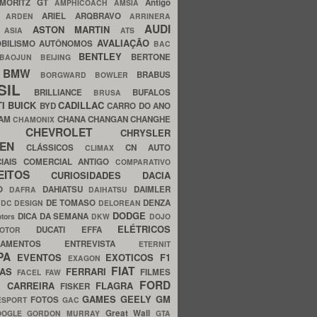
MORITZ GT
Antigo
AMPHICOACH
AMSIA
ARIEL
ARQBRAVO
A
ARDEN
ARRINERA
AUDI
ASTON MARTIN
O
ASIA
ATS
AVALIAÇÃO
BILISMO
AUTÔNOMOS
BAC
BENTLEY
BERTONE
BAOJUN
BEIJING
BMW
BRABUS
A
BORGWARD
BOWLER
SIL
BRILLIANCE
BUFALOS
BRUSA
TI
BUICK
CADILLAC
BYD
CARRO DO ANO
HAM
CHANA
CHANGAN
CHANGHE
CHAMONIX
CHEVROLET
ERY
CHRYSLER
ROEN
CLÁSSICOS
CN AUTO
CLIMAX
CIAIS
COMERCIAL ANTIGO
COMPARATIVO
CEITOS
CURIOSIDADES
DACIA
OO
DAHIATSU
DAIMLER
DAFRA
DAIHATSU
N
DE TOMASO
DENZA
DC DESIGN
DELOREAN
DODGE
DICA DA SEMANA
otors
DKW
DOJO
ELÉTRICOS
DUCATI
EFFA
MOTOR
ACAMENTOS
ENTREVISTA
ETERNIT
PA
EVENTOS
EXOTICOS
F1
EXAGON
FIAT
CAS
FERRARI
FILMES
FACEL
FAW
FORD
E CARREIRA
FLAGRA
FISKER
GAMES
GEELY
GM
FOTOS
ESPORT
GAC
Great Wall
OOGLE
GORDON MURRAY
GTA