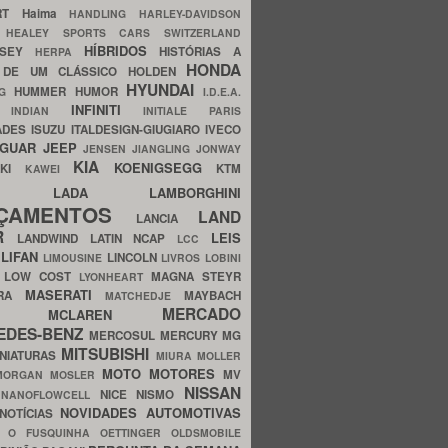
ERT
Haima
HANDLING
HARLEY-DAVIDSON
I
HEALEY SPORTS CARS SWITZERLAND
HÍBRIDOS
SSEY
HISTÓRIAS A
HERPA
HONDA
 DE UM CLÁSSICO
HOLDEN
HYUNDAI
HUMMER
HUMOR
NG
I.D.E.A.
INFINITI
IA
INDIAN
INITIALE PARIS
ADES
ISUZU
ITALDESIGN-GIUGIARO
IVECO
AGUAR
JEEP
JENSEN
JIANGLING
JONWAY
KIA
KOENIGSEGG
AKI
KTM
KAWEI
LADA
LAMBORGHINI
MHO
NÇAMENTOS
LAND
LANCIA
ER
LEIS
LANDWIND
LATIN NCAP
LCC
S
LIFAN
LINCOLN
LIMOUSINE
LIVROS
LOBINI
S
LOW COST
MAGNA STEYR
LYONHEART
MASERATI
DRA
MAYBACH
MATCHEDJE
MERCADO
ZDA
MCLAREN
EDES-BENZ
MERCOSUL
MERCURY
MG
MITSUBISHI
INIATURAS
MIURA
MOLLER
MOTO
MOTORES
MV
MORGAN
MOSLER
NISSAN
a
NICE
NISMO
NANOFLOWCELL
NOVIDADES AUTOMOTIVAS
NOTÍCIAS
C
O FUSQUINHA
OETTINGER
OLDSMOBILE