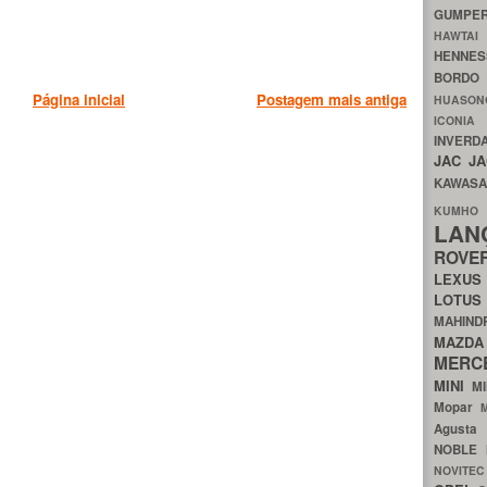
GUMP
HAWTA
HENNE
BORDO
Página inicial
Postagem mais antiga
HUASO
ICON
INVERD
JAC
J
KAWAS
KU
LA
ROV
LEXU
LOTU
MAHIN
MA
MERC
MINI
M
Mopar
Agust
NOBLE
NOVITE