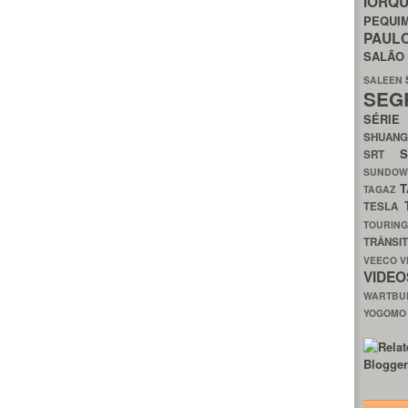
IORQ
PEQU
PAUL
SALÃ
SALEEN
SEG
SÉRI
SHUAN
SRT
SUNDO
T
TAGAZ
TESLA
TOURIN
TRÂNSI
VEECO
V
VIDE
WARTB
YOGOM