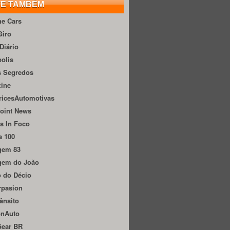
TE TAMBÉM
he Cars
Giro
Diário
olis
s Segredos
zine
ricesAutomotivas
oint News
s In Foco
a 100
gem 83
gem do João
 do Décio
rpasion
ânsito
onAuto
Gear BR