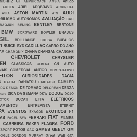
MORITZ GT
Antigo
AMPHICOACH
AMSIA
ARIEL
ARQBRAVO
A
ARDEN
ARRINERA
AUDI
ASTON MARTIN
O
ASIA
ATS
AVALIAÇÃO
BILISMO
AUTÔNOMOS
BAC
BENTLEY
BERTONE
BAOJUN
BEIJING
BMW
BRABUS
A
BORGWARD
BOWLER
SIL
BRILLIANCE
BUFALOS
BRUSA
TI
BUICK
CADILLAC
BYD
CARRO DO ANO
HAM
CHANA
CHANGAN
CHANGHE
CHAMONIX
CHEVROLET
ERY
CHRYSLER
ROEN
CLÁSSICOS
CN AUTO
CLIMAX
CIAIS
COMERCIAL ANTIGO
COMPARATIVO
CEITOS
CURIOSIDADES
DACIA
OO
DAHIATSU
DAIMLER
DAFRA
DAIHATSU
N
DE TOMASO
DENZA
DC DESIGN
DELOREAN
DODGE
DICA DA SEMANA
otors
DKW
DOJO
ELÉTRICOS
DUCATI
EFFA
MOTOR
ACAMENTOS
ENTREVISTA
ETERNIT
PA
EVENTOS
EXOTICOS
F1
EXAGON
FIAT
CAS
FERRARI
FILMES
FACEL
FAW
FORD
E CARREIRA
FLAGRA
FISKER
GAMES
GEELY
GM
FOTOS
ESPORT
GAC
Great Wall
OOGLE
GORDON MURRAY
GTA