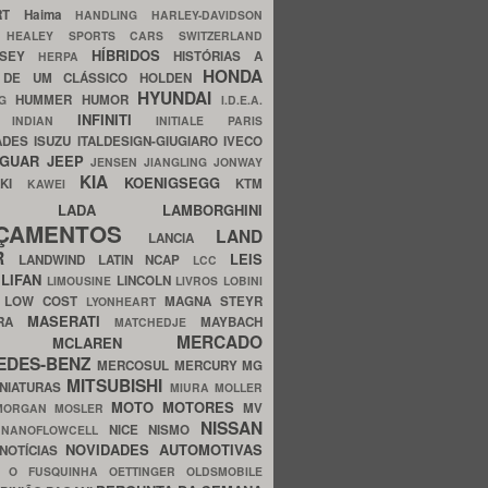
ERT
Haima
HANDLING
HARLEY-DAVIDSON
I
HEALEY SPORTS CARS SWITZERLAND
HÍBRIDOS
SSEY
HISTÓRIAS A
HERPA
HONDA
 DE UM CLÁSSICO
HOLDEN
HYUNDAI
HUMMER
HUMOR
NG
I.D.E.A.
INFINITI
IA
INDIAN
INITIALE PARIS
ADES
ISUZU
ITALDESIGN-GIUGIARO
IVECO
AGUAR
JEEP
JENSEN
JIANGLING
JONWAY
KIA
KOENIGSEGG
AKI
KTM
KAWEI
LADA
LAMBORGHINI
MHO
NÇAMENTOS
LAND
LANCIA
ER
LEIS
LANDWIND
LATIN NCAP
LCC
S
LIFAN
LINCOLN
LIMOUSINE
LIVROS
LOBINI
S
LOW COST
MAGNA STEYR
LYONHEART
MASERATI
DRA
MAYBACH
MATCHEDJE
MERCADO
ZDA
MCLAREN
EDES-BENZ
MERCOSUL
MERCURY
MG
MITSUBISHI
INIATURAS
MIURA
MOLLER
MOTO
MOTORES
MV
MORGAN
MOSLER
NISSAN
a
NICE
NISMO
NANOFLOWCELL
NOVIDADES AUTOMOTIVAS
NOTÍCIAS
C
O FUSQUINHA
OETTINGER
OLDSMOBILE