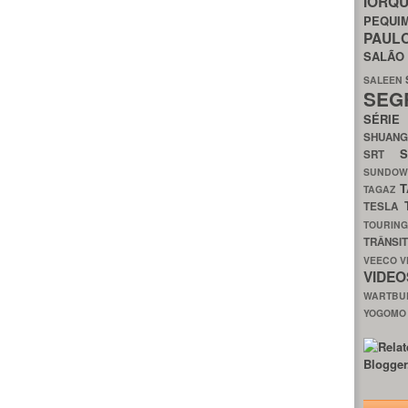
IORQ
PEQU
PAUL
SALÃ
SALEEN
SEG
SÉRI
SHUAN
SRT
SUNDO
T
TAGAZ
TESLA
TOURIN
TRÂNSI
VEECO
V
VIDE
WARTB
YOGOM