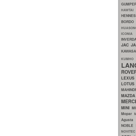
GUMP
HAWTA
HENNE
BORDO
HUASO
ICON
INVERD
JAC
J
KAWAS
KU
LA
ROV
LEXU
LOTU
MAHIN
MA
MERC
MINI
M
Mopar
Agust
NOBLE
NOVITE