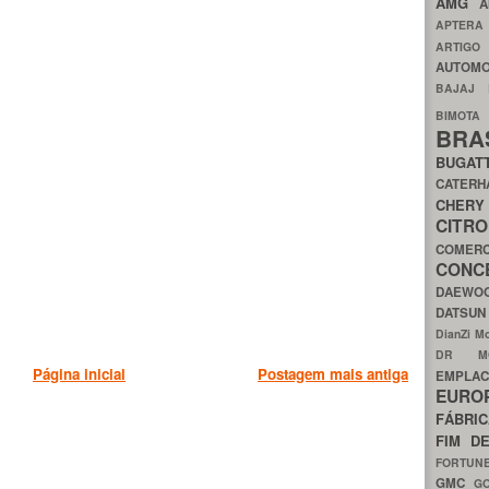
AMG
A
APTER
ARTIG
AUTOMO
BAJAJ
BIMOT
BRA
BUGAT
CATER
CH
CIT
COMER
CON
DAEW
DATSU
DianZi M
DR 
Página inicial
Postagem mais antiga
EMPL
EURO
FÁBRI
FIM D
FORTUN
GMC
G