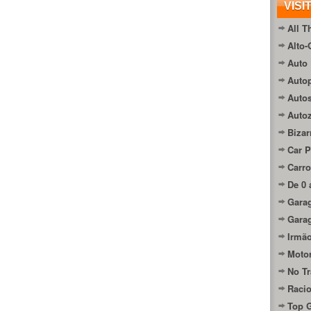
VISI
All T
Alto-
Auto 
Autop
Auto
Auto
Bizar
Car P
Carro
De 0 
Gara
Gara
Irmão
Moto
No Tr
Raci
Top 