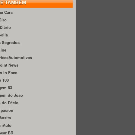
TE TAMBÉM
he Cars
Giro
Diário
olis
s Segredos
zine
ricesAutomotivas
oint News
s In Foco
a 100
gem 83
gem do João
 do Décio
rpasion
ânsito
onAuto
Gear BR