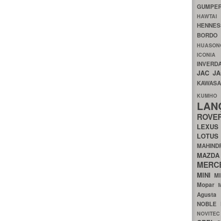
GUMP
HAWTA
HENNE
BORDO
HUASO
ICON
INVERD
JAC
J
KAWAS
KU
LA
ROV
LEXU
LOTU
MAHIN
MA
MERC
MINI
M
Mopar
Agust
NOBLE
NOVITE