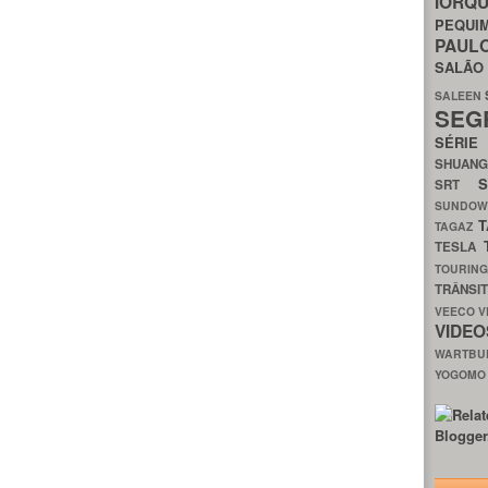
IORQ
PEQU
PAUL
SALÃ
SALEEN
SEG
SÉRI
SHUAN
SRT
SUNDO
T
TAGAZ
TESLA
TOURIN
TRÂNSI
VEECO
V
VIDE
WARTB
YOGOM