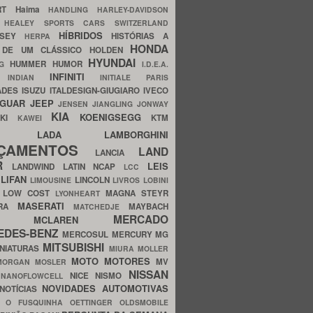
ERT
Haima
HANDLING
HARLEY-DAVIDSON
I
HEALEY SPORTS CARS SWITZERLAND
HÍBRIDOS
SSEY
HISTÓRIAS A
HERPA
HONDA
 DE UM CLÁSSICO
HOLDEN
HYUNDAI
HUMMER
HUMOR
NG
I.D.E.A.
INFINITI
IA
INDIAN
INITIALE PARIS
ADES
ISUZU
ITALDESIGN-GIUGIARO
IVECO
AGUAR
JEEP
JENSEN
JIANGLING
JONWAY
KIA
KOENIGSEGG
AKI
KTM
KAWEI
LADA
LAMBORGHINI
MHO
NÇAMENTOS
LAND
LANCIA
ER
LEIS
LANDWIND
LATIN NCAP
LCC
S
LIFAN
LINCOLN
LIMOUSINE
LIVROS
LOBINI
S
LOW COST
MAGNA STEYR
LYONHEART
MASERATI
DRA
MAYBACH
MATCHEDJE
MERCADO
ZDA
MCLAREN
EDES-BENZ
MERCOSUL
MERCURY
MG
MITSUBISHI
INIATURAS
MIURA
MOLLER
MOTO
MOTORES
MV
MORGAN
MOSLER
NISSAN
a
NICE
NISMO
NANOFLOWCELL
NOVIDADES AUTOMOTIVAS
NOTÍCIAS
C
O FUSQUINHA
OETTINGER
OLDSMOBILE