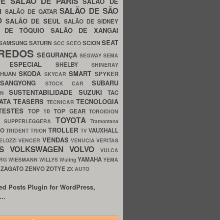
UE
SALÃO DE PARIS
SALÃO DE
SALÃO DE SÃO
IM
SALÃO DE QATAR
O
SALÃO DE SEUL
SALÃO DE SIDNEY
O DE TÓQUIO
SALÃO DE XANGAI
SEAT
SAMSUNG
SATURN
SCION
SCC
SCEO
REDOS
SEGURANÇA
SEGWAY
SEMA
E ESPECIAL
SHELBY
SHINERAY
SKODA
SMART
GHUAN
SPYKER
SKYCAR
SSANGYONG
SUBARU
STOCK CAR
SUSTENTABILIDADE
SUZUKI
TAC
WN
ATA
TEASERS
TECNOLOGIA
TECNICAR
TESTES
TOP 10
TOP GEAR
TOROIDION
TOYOTA
G SUPPERLEGGERA
Tramontana
TROLLER
TO
VAUXHALL
TRIDENT
TRION
TV
VENDAS
ELOZZI
VENCER
VENUCIA
VERITAS
OS
VOLKSWAGEN
VOLVO
VULCA
YAMAHA
URG
WIESMANN
WILLYS
Wuling
YEMA
ZAGATO
ZENVO
ZOTYE
O
ZX AUTO