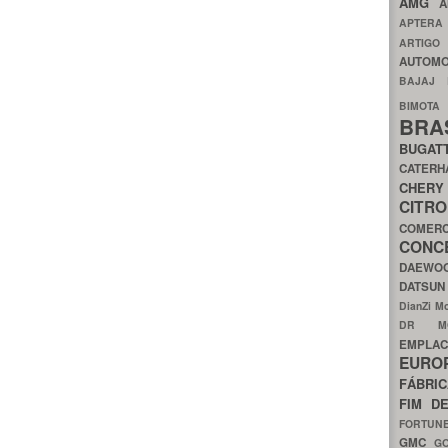
AMG
A
APTER
ARTIG
AUTOMO
BAJAJ
BIMOT
BRA
BUGAT
CATER
CH
CIT
COMER
CON
DAEW
DATSU
DianZi M
DR 
EMPL
EURO
FÁBRI
FIM D
FORTUN
GMC
G