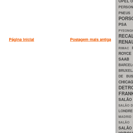
OPEL
O
PERSON
PNEU
POR
PS
PYEON
RECA
Página inicial
Postagem mais antiga
RENA
RIMAC
ROYC
SAA
BARCE
BRUXE
DE BU
CHIC
DETR
FRA
SALÃO
SALÃO D
LONDR
MADRID
SALÃO
SALÃO