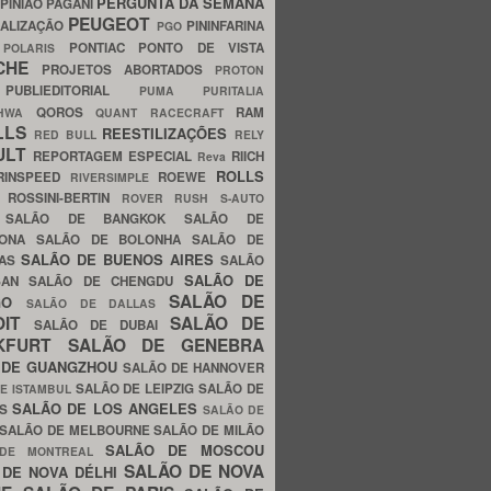
PERGUNTA DA SEMANA
PINIÃO
PAGANI
PEUGEOT
ALIZAÇÃO
PININFARINA
PGO
S
PONTIAC
PONTO DE VISTA
POLARIS
SCHE
PROJETOS ABORTADOS
PROTON
A
PUBLIEDITORIAL
PUMA
PURITALIA
QOROS
RAM
GHWA
QUANT
RACECRAFT
LLS
REESTILIZAÇÕES
RED BULL
RELY
ULT
REPORTAGEM ESPECIAL
RIICH
Reva
ROLLS
RINSPEED
ROEWE
RIVERSIMPLE
E
ROSSINI-BERTIN
ROVER
RUSH
S-AUTO
B
SALÃO DE BANGKOK
SALÃO DE
LONA
SALÃO DE BOLONHA
SALÃO DE
SALÃO DE BUENOS AIRES
LAS
SALÃO
SALÃO DE
SAN
SALÃO DE CHENGDU
SALÃO DE
AGO
SALÃO DE DALLAS
OIT
SALÃO DE
SALÃO DE DUBAI
NKFURT
SALÃO DE GENEBRA
 DE GUANGZHOU
SALÃO DE HANNOVER
SALÃO DE LEIPZIG
SALÃO DE
E ISTAMBUL
SALÃO DE LOS ANGELES
ES
SALÃO DE
SALÃO DE MELBOURNE
SALÃO DE MILÃO
SALÃO DE MOSCOU
 DE MONTREAL
SALÃO DE NOVA
 DE NOVA DÉLHI