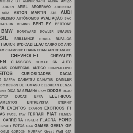
MORITZ GT
Antigo
AMPHICOACH
AMSIA
ARIEL
ARQBRAVO
A
ARDEN
ARRINERA
AUDI
ASTON MARTIN
O
ASIA
ATS
AVALIAÇÃO
BILISMO
AUTÔNOMOS
BAC
BENTLEY
BERTONE
BAOJUN
BEIJING
BMW
BRABUS
A
BORGWARD
BOWLER
SIL
BRILLIANCE
BUFALOS
BRUSA
TI
BUICK
CADILLAC
BYD
CARRO DO ANO
HAM
CHANA
CHANGAN
CHANGHE
CHAMONIX
CHEVROLET
ERY
CHRYSLER
ROEN
CLÁSSICOS
CN AUTO
CLIMAX
CIAIS
COMERCIAL ANTIGO
COMPARATIVO
CEITOS
CURIOSIDADES
DACIA
OO
DAHIATSU
DAIMLER
DAFRA
DAIHATSU
N
DE TOMASO
DENZA
DC DESIGN
DELOREAN
DODGE
DICA DA SEMANA
otors
DKW
DOJO
ELÉTRICOS
DUCATI
EFFA
MOTOR
ACAMENTOS
ENTREVISTA
ETERNIT
PA
EVENTOS
EXOTICOS
F1
EXAGON
FIAT
CAS
FERRARI
FILMES
FACEL
FAW
FORD
E CARREIRA
FLAGRA
FISKER
GAMES
GEELY
GM
FOTOS
ESPORT
GAC
Great Wall
OOGLE
GORDON MURRAY
GTA