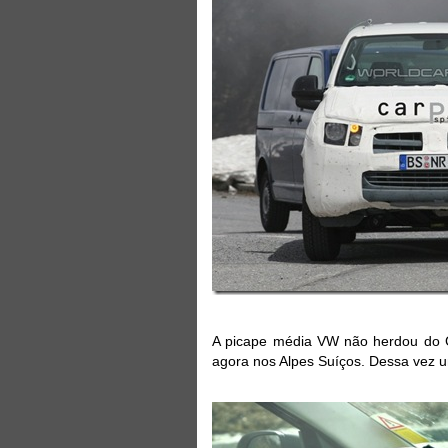
A picape média VW não herdou do Go
agora nos Alpes Suíços. Dessa vez um