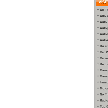
VISI
All T
Alto-
Auto 
Autop
Auto
Auto
Bizar
Car P
Carro
De 0 
Gara
Gara
Irmão
Moto
No Tr
Raci
Top 