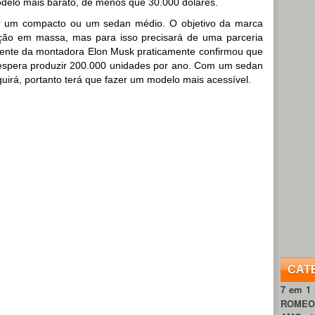
delo mais barato, de menos que 30.000 dólares.
er um compacto ou um sedan médio. O objetivo da marca
ção em massa, mas para isso precisará de uma parceria
ente da montadora Elon Musk praticamente confirmou que
 espera produzir 200.000 unidades por ano. Com um sedan
uirá, portanto terá que fazer um modelo mais acessível.
CAT
7 em 1
ROME