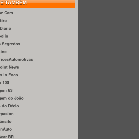
TE TAMBÉM
he Cars
Giro
Diário
olis
s Segredos
zine
ricesAutomotivas
oint News
s In Foco
a 100
gem 83
gem do João
 do Décio
rpasion
ânsito
onAuto
Gear BR