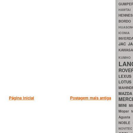
GUMP
HAWTA
HENNE
BORDO
HUASO
ICON
INVERD
JAC
J
KAWAS
KU
LA
ROV
LEXU
LOTU
MAHIN
MA
Página inicial
Postagem mais antiga
MERC
MINI
M
Mopar
Agust
NOBLE
NOVITE