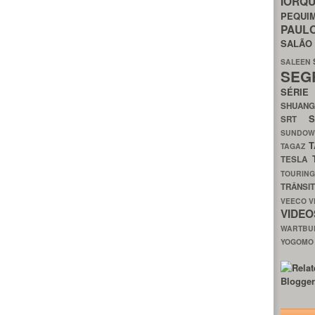
IORQ
PEQU
PAUL
SALÃ
SALEEN
SEG
SÉRI
SHUAN
SRT
SUNDO
T
TAGAZ
TESLA
TOURIN
TRÂNSI
VEECO
V
VIDE
WARTB
YOGOM