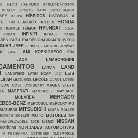
ERT
Haima
HANDLING
HARLEY-DAVIDSON
I
HEALEY SPORTS CARS SWITZERLAND
HÍBRIDOS
SSEY
HISTÓRIAS A
HERPA
HONDA
 DE UM CLÁSSICO
HOLDEN
HYUNDAI
HUMMER
HUMOR
NG
I.D.E.A.
INFINITI
IA
INDIAN
INITIALE PARIS
ADES
ISUZU
ITALDESIGN-GIUGIARO
IVECO
AGUAR
JEEP
JENSEN
JIANGLING
JONWAY
KIA
KOENIGSEGG
AKI
KTM
KAWEI
LADA
LAMBORGHINI
MHO
NÇAMENTOS
LAND
LANCIA
ER
LEIS
LANDWIND
LATIN NCAP
LCC
S
LIFAN
LINCOLN
LIMOUSINE
LIVROS
LOBINI
S
LOW COST
MAGNA STEYR
LYONHEART
MASERATI
DRA
MAYBACH
MATCHEDJE
MERCADO
ZDA
MCLAREN
EDES-BENZ
MERCOSUL
MERCURY
MG
MITSUBISHI
INIATURAS
MIURA
MOLLER
MOTO
MOTORES
MV
MORGAN
MOSLER
NISSAN
a
NICE
NISMO
NANOFLOWCELL
NOVIDADES AUTOMOTIVAS
NOTÍCIAS
C
O FUSQUINHA
OETTINGER
OLDSMOBILE