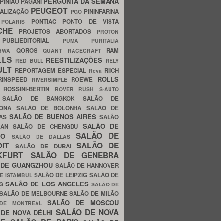
PERGUNTA DA SEMANA
PINIÃO
PAGANI
PEUGEOT
ALIZAÇÃO
PININFARINA
PGO
S
PONTIAC
PONTO DE VISTA
POLARIS
SCHE
PROJETOS ABORTADOS
PROTON
A
PUBLIEDITORIAL
PUMA
PURITALIA
QOROS
RAM
GHWA
QUANT
RACECRAFT
LLS
REESTILIZAÇÕES
RED BULL
RELY
ULT
REPORTAGEM ESPECIAL
RIICH
Reva
ROLLS
RINSPEED
ROEWE
RIVERSIMPLE
E
ROSSINI-BERTIN
ROVER
RUSH
S-AUTO
B
SALÃO DE BANGKOK
SALÃO DE
LONA
SALÃO DE BOLONHA
SALÃO DE
SALÃO DE BUENOS AIRES
LAS
SALÃO
SALÃO DE
SAN
SALÃO DE CHENGDU
SALÃO DE
AGO
SALÃO DE DALLAS
OIT
SALÃO DE
SALÃO DE DUBAI
NKFURT
SALÃO DE GENEBRA
 DE GUANGZHOU
SALÃO DE HANNOVER
SALÃO DE LEIPZIG
SALÃO DE
E ISTAMBUL
SALÃO DE LOS ANGELES
ES
SALÃO DE
SALÃO DE MELBOURNE
SALÃO DE MILÃO
SALÃO DE MOSCOU
 DE MONTREAL
SALÃO DE NOVA
 DE NOVA DÉLHI