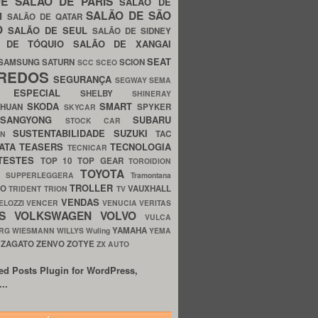
UE
SALÃO DE PARIS
SALÃO DE
SALÃO DE SÃO
IM
SALÃO DE QATAR
O
SALÃO DE SEUL
SALÃO DE SIDNEY
O DE TÓQUIO
SALÃO DE XANGAI
SEAT
SAMSUNG
SATURN
SCION
SCC
SCEO
REDOS
SEGURANÇA
SEGWAY
SEMA
E ESPECIAL
SHELBY
SHINERAY
SKODA
SMART
GHUAN
SPYKER
SKYCAR
SSANGYONG
SUBARU
STOCK CAR
SUSTENTABILIDADE
SUZUKI
TAC
WN
ATA
TEASERS
TECNOLOGIA
TECNICAR
TESTES
TOP 10
TOP GEAR
TOROIDION
TOYOTA
G SUPPERLEGGERA
Tramontana
TROLLER
TO
VAUXHALL
TRIDENT
TRION
TV
VENDAS
ELOZZI
VENCER
VENUCIA
VERITAS
OS
VOLKSWAGEN
VOLVO
VULCA
YAMAHA
URG
WIESMANN
WILLYS
Wuling
YEMA
ZAGATO
ZENVO
ZOTYE
O
ZX AUTO