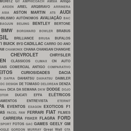
MORITZ GT
Antigo
AMPHICOACH
AMSIA
ARIEL
ARQBRAVO
A
ARDEN
ARRINERA
AUDI
ASTON MARTIN
O
ASIA
ATS
AVALIAÇÃO
BILISMO
AUTÔNOMOS
BAC
BENTLEY
BERTONE
BAOJUN
BEIJING
BMW
BRABUS
A
BORGWARD
BOWLER
SIL
BRILLIANCE
BUFALOS
BRUSA
TI
BUICK
CADILLAC
BYD
CARRO DO ANO
HAM
CHANA
CHANGAN
CHANGHE
CHAMONIX
CHEVROLET
ERY
CHRYSLER
ROEN
CLÁSSICOS
CN AUTO
CLIMAX
CIAIS
COMERCIAL ANTIGO
COMPARATIVO
CEITOS
CURIOSIDADES
DACIA
OO
DAHIATSU
DAIMLER
DAFRA
DAIHATSU
N
DE TOMASO
DENZA
DC DESIGN
DELOREAN
DODGE
DICA DA SEMANA
otors
DKW
DOJO
ELÉTRICOS
DUCATI
EFFA
MOTOR
ACAMENTOS
ENTREVISTA
ETERNIT
PA
EVENTOS
EXOTICOS
F1
EXAGON
FIAT
CAS
FERRARI
FILMES
FACEL
FAW
FORD
E CARREIRA
FLAGRA
FISKER
GAMES
GEELY
GM
FOTOS
ESPORT
GAC
Great Wall
OOGLE
GORDON MURRAY
GTA