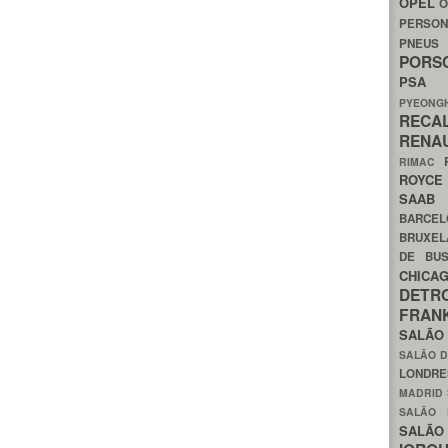
OPEL
O
PERSON
PNEU
POR
PS
PYEON
RECA
RENA
RIMAC
ROYC
SAA
BARCE
BRUXE
DE BU
CHIC
DETR
FRA
SALÃO
SALÃO D
LONDR
MADRID
SALÃO
SALÃO