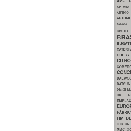
AMG
A
APTER
ARTIG
AUTOMO
BAJAJ
BIMOT
BRA
BUGAT
CATER
CH
CIT
COMER
CON
DAEW
DATSU
DianZi M
DR 
EMPL
EURO
FÁBRI
FIM D
FORTUN
GMC
G