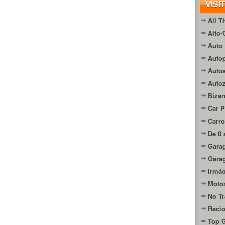
VISI
All T
Alto-
Auto 
Autop
Auto
Auto
Bizar
Car P
Carro
De 0 
Gara
Gara
Irmão
Moto
No Tr
Raci
Top 