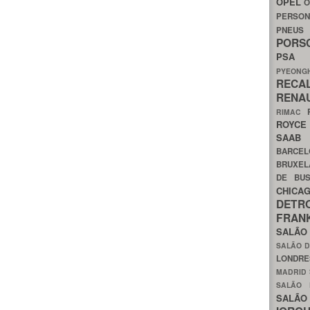
OPEL
O
PERSON
PNEU
POR
PS
PYEON
RECA
RENA
RIMAC
ROYC
SAA
BARCE
BRUXE
DE BU
CHIC
DETR
FRA
SALÃO
SALÃO D
LONDR
MADRID
SALÃO
SALÃO