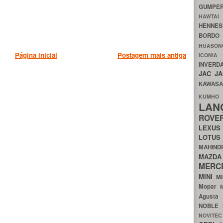
GUMP
HAWTA
HENNE
BORDO
HUASO
Página inicial
Postagem mais antiga
ICON
INVERD
JAC
J
KAWAS
KU
LA
ROV
LEXU
LOTU
MAHIN
MA
MERC
MINI
M
Mopar
Agust
NOBLE
NOVITE