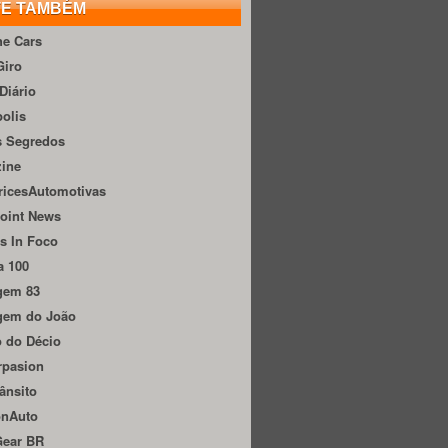
TE TAMBÉM
he Cars
Giro
Diário
olis
s Segredos
zine
ricesAutomotivas
oint News
s In Foco
a 100
gem 83
gem do João
 do Décio
rpasion
ânsito
onAuto
Gear BR