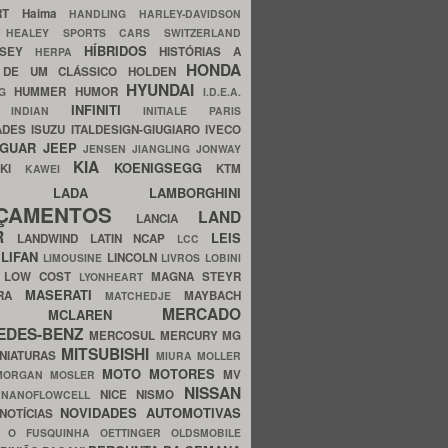
ERT
Haima
HANDLING
HARLEY-DAVIDSON
I
HEALEY SPORTS CARS SWITZERLAND
HÍBRIDOS
SSEY
HISTÓRIAS A
HERPA
HONDA
 DE UM CLÁSSICO
HOLDEN
HYUNDAI
HUMMER
HUMOR
NG
I.D.E.A.
INFINITI
IA
INDIAN
INITIALE PARIS
ADES
ISUZU
ITALDESIGN-GIUGIARO
IVECO
AGUAR
JEEP
JENSEN
JIANGLING
JONWAY
KIA
KOENIGSEGG
AKI
KTM
KAWEI
LADA
LAMBORGHINI
MHO
NÇAMENTOS
LAND
LANCIA
ER
LEIS
LANDWIND
LATIN NCAP
LCC
S
LIFAN
LINCOLN
LIMOUSINE
LIVROS
LOBINI
S
LOW COST
MAGNA STEYR
LYONHEART
MASERATI
DRA
MAYBACH
MATCHEDJE
MERCADO
ZDA
MCLAREN
EDES-BENZ
MERCOSUL
MERCURY
MG
MITSUBISHI
INIATURAS
MIURA
MOLLER
MOTO
MOTORES
MV
MORGAN
MOSLER
NISSAN
a
NICE
NISMO
NANOFLOWCELL
NOVIDADES AUTOMOTIVAS
NOTÍCIAS
C
O FUSQUINHA
OETTINGER
OLDSMOBILE