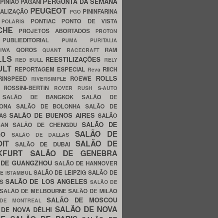
PERGUNTA DA SEMANA
PINIÃO
PAGANI
PEUGEOT
ALIZAÇÃO
PININFARINA
PGO
S
PONTIAC
PONTO DE VISTA
POLARIS
SCHE
PROJETOS ABORTADOS
PROTON
A
PUBLIEDITORIAL
PUMA
PURITALIA
QOROS
RAM
GHWA
QUANT
RACECRAFT
LLS
REESTILIZAÇÕES
RED BULL
RELY
ULT
REPORTAGEM ESPECIAL
RIICH
Reva
ROLLS
RINSPEED
ROEWE
RIVERSIMPLE
E
ROSSINI-BERTIN
ROVER
RUSH
S-AUTO
B
SALÃO DE BANGKOK
SALÃO DE
LONA
SALÃO DE BOLONHA
SALÃO DE
SALÃO DE BUENOS AIRES
LAS
SALÃO
SALÃO DE
SAN
SALÃO DE CHENGDU
SALÃO DE
AGO
SALÃO DE DALLAS
OIT
SALÃO DE
SALÃO DE DUBAI
NKFURT
SALÃO DE GENEBRA
 DE GUANGZHOU
SALÃO DE HANNOVER
SALÃO DE LEIPZIG
SALÃO DE
E ISTAMBUL
SALÃO DE LOS ANGELES
ES
SALÃO DE
SALÃO DE MELBOURNE
SALÃO DE MILÃO
SALÃO DE MOSCOU
 DE MONTREAL
SALÃO DE NOVA
 DE NOVA DÉLHI