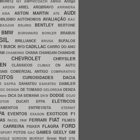
MORITZ GT
Antigo
AMPHICOACH
AMSIA
ARIEL
ARQBRAVO
A
ARDEN
ARRINERA
AUDI
ASTON MARTIN
O
ASIA
ATS
AVALIAÇÃO
BILISMO
AUTÔNOMOS
BAC
BENTLEY
BERTONE
BAOJUN
BEIJING
BMW
BRABUS
A
BORGWARD
BOWLER
SIL
BRILLIANCE
BUFALOS
BRUSA
TI
BUICK
CADILLAC
BYD
CARRO DO ANO
HAM
CHANA
CHANGAN
CHANGHE
CHAMONIX
CHEVROLET
ERY
CHRYSLER
ROEN
CLÁSSICOS
CN AUTO
CLIMAX
CIAIS
COMERCIAL ANTIGO
COMPARATIVO
CEITOS
CURIOSIDADES
DACIA
OO
DAHIATSU
DAIMLER
DAFRA
DAIHATSU
N
DE TOMASO
DENZA
DC DESIGN
DELOREAN
DODGE
DICA DA SEMANA
otors
DKW
DOJO
ELÉTRICOS
DUCATI
EFFA
MOTOR
ACAMENTOS
ENTREVISTA
ETERNIT
PA
EVENTOS
EXOTICOS
F1
EXAGON
FIAT
CAS
FERRARI
FILMES
FACEL
FAW
FORD
E CARREIRA
FLAGRA
FISKER
GAMES
GEELY
GM
FOTOS
ESPORT
GAC
Great Wall
OOGLE
GORDON MURRAY
GTA