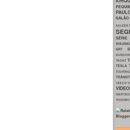
IORQ
PEQU
PAUL
SALÃ
SALEEN
SEG
SÉRI
SHUAN
SRT
SUNDO
T
TAGAZ
TESLA
TOURIN
TRÂNSI
VEECO
V
VIDE
WARTB
YOGOM