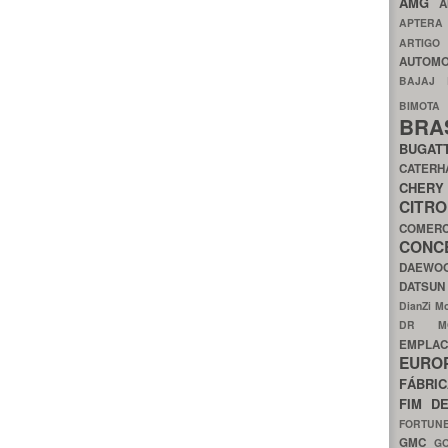
AMG
A
APTER
ARTIG
AUTOMO
BAJAJ
BIMOT
BRA
BUGAT
CATER
CH
CIT
COMER
CON
DAEW
DATSU
DianZi M
DR 
EMPL
EURO
FÁBRI
FIM D
FORTUN
GMC
G