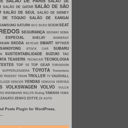
UE
SALÃO DE PARIS
SALÃO DE
SALÃO DE SÃO
IM
SALÃO DE QATAR
O
SALÃO DE SEUL
SALÃO DE SIDNEY
O DE TÓQUIO
SALÃO DE XANGAI
SEAT
SAMSUNG
SATURN
SCION
SCC
SCEO
REDOS
SEGURANÇA
SEGWAY
SEMA
E ESPECIAL
SHELBY
SHINERAY
SKODA
SMART
GHUAN
SPYKER
SKYCAR
SSANGYONG
SUBARU
STOCK CAR
SUSTENTABILIDADE
SUZUKI
TAC
WN
ATA
TEASERS
TECNOLOGIA
TECNICAR
TESTES
TOP 10
TOP GEAR
TOROIDION
TOYOTA
G SUPPERLEGGERA
Tramontana
TROLLER
TO
VAUXHALL
TRIDENT
TRION
TV
VENDAS
ELOZZI
VENCER
VENUCIA
VERITAS
OS
VOLKSWAGEN
VOLVO
VULCA
YAMAHA
URG
WIESMANN
WILLYS
Wuling
YEMA
ZAGATO
ZENVO
ZOTYE
O
ZX AUTO