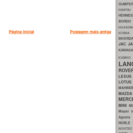
GUMP
HAWTA
HENNE
BORDO
HUASO
Página inicial
Postagem mais antiga
ICON
INVERD
JAC
J
KAWAS
KU
LA
ROV
LEXU
LOTU
MAHIN
MA
MERC
MINI
M
Mopar
Agust
NOBLE
NOVITE