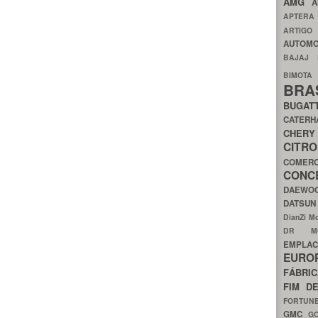
AMG
A
APTER
ARTIG
AUTOMO
BAJAJ
BIMOT
BRA
BUGAT
CATER
CH
CIT
COMER
CON
DAEW
DATSU
DianZi M
DR 
EMPL
EURO
FÁBRI
FIM D
FORTUN
GMC
G