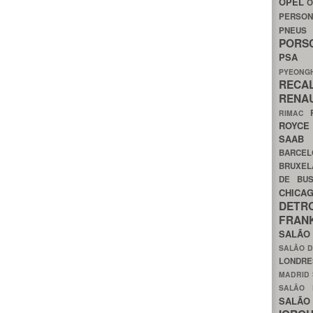
OPEL
O
PERSON
PNEU
POR
PS
PYEON
RECA
RENA
RIMAC
ROYC
SAA
BARCE
BRUXE
DE BU
CHIC
DETR
FRA
SALÃO
SALÃO D
LONDR
MADRID
SALÃO
SALÃO