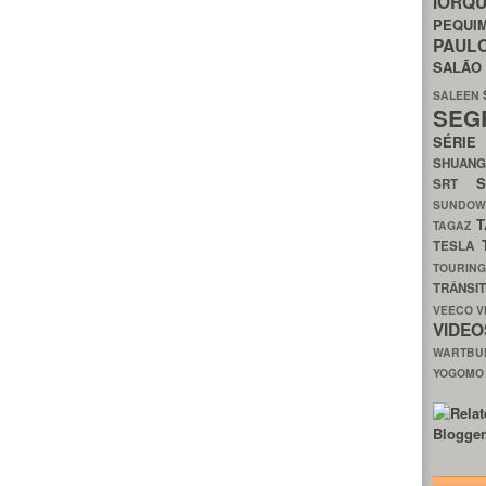
IORQ
PEQU
PAUL
SALÃ
SALEEN
SEG
SÉRI
SHUAN
SRT
SUNDO
T
TAGAZ
TESLA
TOURIN
TRÂNSI
VEECO
V
VIDE
WARTB
YOGOM