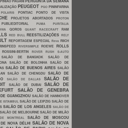
PERGUNTA DA SEMANA
PINIÃO
PAGANI
PEUGEOT
ALIZAÇÃO
PININFARINA
PGO
S
PONTIAC
PONTO DE VISTA
POLARIS
SCHE
PROJETOS ABORTADOS
PROTON
A
PUBLIEDITORIAL
PUMA
PURITALIA
QOROS
RAM
GHWA
QUANT
RACECRAFT
LLS
REESTILIZAÇÕES
RED BULL
RELY
ULT
REPORTAGEM ESPECIAL
RIICH
Reva
ROLLS
RINSPEED
ROEWE
RIVERSIMPLE
E
ROSSINI-BERTIN
ROVER
RUSH
S-AUTO
B
SALÃO DE BANGKOK
SALÃO DE
LONA
SALÃO DE BOLONHA
SALÃO DE
SALÃO DE BUENOS AIRES
LAS
SALÃO
SALÃO DE
SAN
SALÃO DE CHENGDU
SALÃO DE
AGO
SALÃO DE DALLAS
OIT
SALÃO DE
SALÃO DE DUBAI
NKFURT
SALÃO DE GENEBRA
 DE GUANGZHOU
SALÃO DE HANNOVER
SALÃO DE LEIPZIG
SALÃO DE
E ISTAMBUL
SALÃO DE LOS ANGELES
ES
SALÃO DE
SALÃO DE MELBOURNE
SALÃO DE MILÃO
SALÃO DE MOSCOU
 DE MONTREAL
SALÃO DE NOVA
 DE NOVA DÉLHI