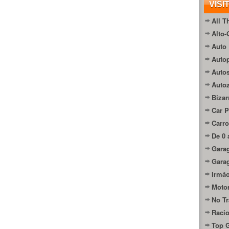
VISI
All T
Alto-
Auto 
Autop
Auto
Auto
Bizar
Car P
Carro
De 0 
Gara
Gara
Irmão
Moto
No Tr
Raci
Top 