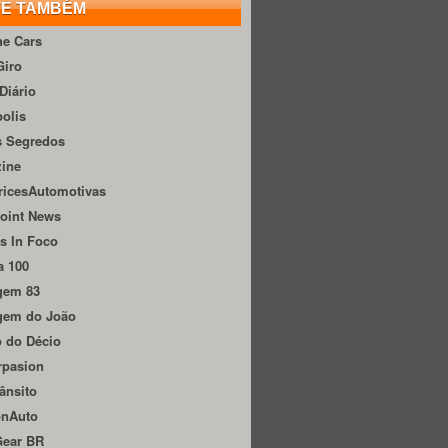
TE TAMBÉM
he Cars
Giro
Diário
olis
s Segredos
zine
ricesAutomotivas
oint News
s In Foco
a 100
gem 83
gem do João
 do Décio
rpasion
ânsito
onAuto
Gear BR