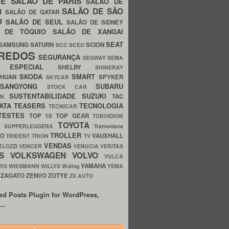
UE
SALÃO DE PARIS
SALÃO DE
SALÃO DE SÃO
IM
SALÃO DE QATAR
O
SALÃO DE SEUL
SALÃO DE SIDNEY
O DE TÓQUIO
SALÃO DE XANGAI
SEAT
SAMSUNG
SATURN
SCION
SCC
SCEO
REDOS
SEGURANÇA
SEGWAY
SEMA
E ESPECIAL
SHELBY
SHINERAY
SKODA
SMART
GHUAN
SPYKER
SKYCAR
SSANGYONG
SUBARU
STOCK CAR
SUSTENTABILIDADE
SUZUKI
TAC
WN
ATA
TEASERS
TECNOLOGIA
TECNICAR
TESTES
TOP 10
TOP GEAR
TOROIDION
TOYOTA
G SUPPERLEGGERA
Tramontana
TROLLER
TO
VAUXHALL
TRIDENT
TRION
TV
VENDAS
ELOZZI
VENCER
VENUCIA
VERITAS
OS
VOLKSWAGEN
VOLVO
VULCA
YAMAHA
URG
WIESMANN
WILLYS
Wuling
YEMA
ZAGATO
ZENVO
ZOTYE
O
ZX AUTO