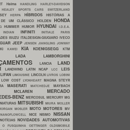
ERT
Haima
HANDLING
HARLEY-DAVIDSON
I
HEALEY SPORTS CARS SWITZERLAND
HÍBRIDOS
SSEY
HISTÓRIAS A
HERPA
HONDA
 DE UM CLÁSSICO
HOLDEN
HYUNDAI
HUMMER
HUMOR
NG
I.D.E.A.
INFINITI
IA
INDIAN
INITIALE PARIS
ADES
ISUZU
ITALDESIGN-GIUGIARO
IVECO
AGUAR
JEEP
JENSEN
JIANGLING
JONWAY
KIA
KOENIGSEGG
AKI
KTM
KAWEI
LADA
LAMBORGHINI
MHO
NÇAMENTOS
LAND
LANCIA
ER
LEIS
LANDWIND
LATIN NCAP
LCC
S
LIFAN
LINCOLN
LIMOUSINE
LIVROS
LOBINI
S
LOW COST
MAGNA STEYR
LYONHEART
MASERATI
DRA
MAYBACH
MATCHEDJE
MERCADO
ZDA
MCLAREN
EDES-BENZ
MERCOSUL
MERCURY
MG
MITSUBISHI
INIATURAS
MIURA
MOLLER
MOTO
MOTORES
MV
MORGAN
MOSLER
NISSAN
a
NICE
NISMO
NANOFLOWCELL
NOVIDADES AUTOMOTIVAS
NOTÍCIAS
C
O FUSQUINHA
OETTINGER
OLDSMOBILE