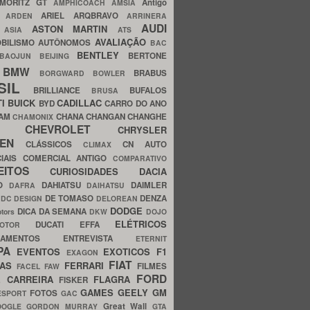
MORITZ GT
Antigo
AMPHICOACH
AMSIA
ARIEL
ARQBRAVO
A
ARDEN
ARRINERA
AUDI
ASTON MARTIN
O
ASIA
ATS
AVALIAÇÃO
BILISMO
AUTÔNOMOS
BAC
BENTLEY
BERTONE
BAOJUN
BEIJING
BMW
BRABUS
A
BORGWARD
BOWLER
SIL
BRILLIANCE
BUFALOS
BRUSA
TI
BUICK
CADILLAC
BYD
CARRO DO ANO
HAM
CHANA
CHANGAN
CHANGHE
CHAMONIX
CHEVROLET
ERY
CHRYSLER
ROEN
CLÁSSICOS
CN AUTO
CLIMAX
CIAIS
COMERCIAL ANTIGO
COMPARATIVO
CEITOS
CURIOSIDADES
DACIA
OO
DAHIATSU
DAIMLER
DAFRA
DAIHATSU
N
DE TOMASO
DENZA
DC DESIGN
DELOREAN
DODGE
DICA DA SEMANA
otors
DKW
DOJO
ELÉTRICOS
DUCATI
EFFA
MOTOR
ACAMENTOS
ENTREVISTA
ETERNIT
PA
EVENTOS
EXOTICOS
F1
EXAGON
FIAT
CAS
FERRARI
FILMES
FACEL
FAW
FORD
E CARREIRA
FLAGRA
FISKER
GAMES
GEELY
GM
FOTOS
ESPORT
GAC
Great Wall
OOGLE
GORDON MURRAY
GTA