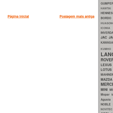
GUMP
HAWTA
HENNE
Página inicial
Postagem mais antiga
BORDO
HUASO
ICON
INVERD
JAC
J
KAWAS
KU
LA
ROV
LEXU
LOTU
MAHIN
MA
MERC
MINI
M
Mopar
Agust
NOBLE
NOVITE