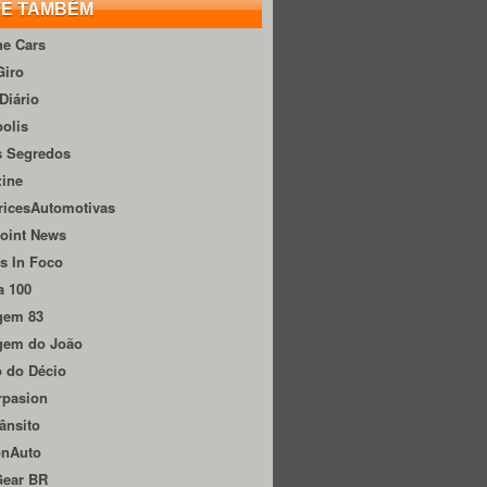
TE TAMBÉM
he Cars
Giro
Diário
olis
s Segredos
zine
ricesAutomotivas
oint News
s In Foco
a 100
gem 83
gem do João
 do Décio
rpasion
ânsito
onAuto
Gear BR