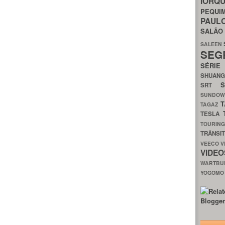
IORQ
PEQU
PAUL
SALÃ
SALEEN
SEG
SÉRI
SHUAN
SRT
SUNDO
T
TAGAZ
TESLA
TOURIN
TRÂNSI
VEECO
V
VIDE
WARTB
YOGOM