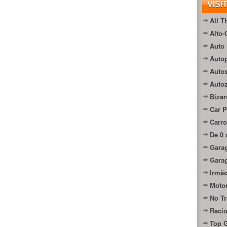
VISI
All T
Alto-
Auto 
Autop
Auto
Auto
Bizar
Car P
Carro
De 0 
Gara
Gara
Irmão
Moto
No Tr
Raci
Top 