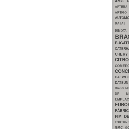
AMG
A
APTER
ARTIG
AUTOMO
BAJAJ
BIMOT
BRA
BUGAT
CATER
CH
CIT
COMER
CON
DAEW
DATSU
DianZi M
DR 
EMPL
EURO
FÁBRI
FIM D
FORTUN
GMC
G