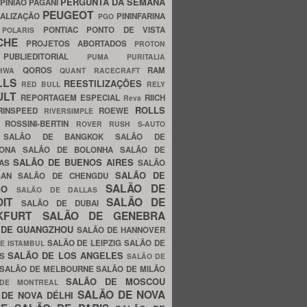
PERGUNTA DA SEMANA
PINIÃO
PAGANI
PEUGEOT
ALIZAÇÃO
PININFARINA
PGO
S
PONTIAC
PONTO DE VISTA
POLARIS
SCHE
PROJETOS ABORTADOS
PROTON
A
PUBLIEDITORIAL
PUMA
PURITALIA
QOROS
RAM
GHWA
QUANT
RACECRAFT
LLS
REESTILIZAÇÕES
RED BULL
RELY
ULT
REPORTAGEM ESPECIAL
RIICH
Reva
ROLLS
RINSPEED
ROEWE
RIVERSIMPLE
E
ROSSINI-BERTIN
ROVER
RUSH
S-AUTO
B
SALÃO DE BANGKOK
SALÃO DE
LONA
SALÃO DE BOLONHA
SALÃO DE
SALÃO DE BUENOS AIRES
LAS
SALÃO
SALÃO DE
SAN
SALÃO DE CHENGDU
SALÃO DE
AGO
SALÃO DE DALLAS
OIT
SALÃO DE
SALÃO DE DUBAI
NKFURT
SALÃO DE GENEBRA
 DE GUANGZHOU
SALÃO DE HANNOVER
SALÃO DE LEIPZIG
SALÃO DE
E ISTAMBUL
SALÃO DE LOS ANGELES
ES
SALÃO DE
SALÃO DE MELBOURNE
SALÃO DE MILÃO
SALÃO DE MOSCOU
 DE MONTREAL
SALÃO DE NOVA
 DE NOVA DÉLHI