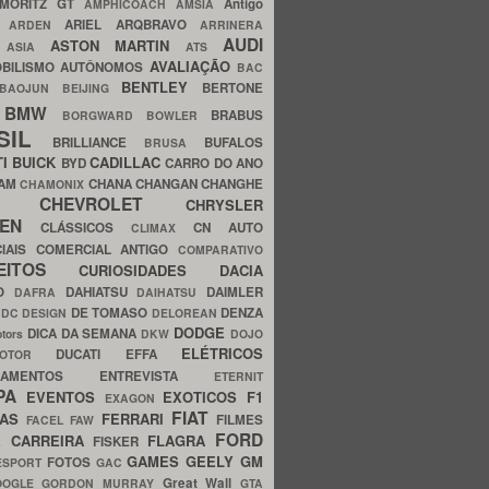
MORITZ GT
Antigo
AMPHICOACH
AMSIA
ARIEL
ARQBRAVO
A
ARDEN
ARRINERA
AUDI
ASTON MARTIN
O
ASIA
ATS
AVALIAÇÃO
BILISMO
AUTÔNOMOS
BAC
BENTLEY
BERTONE
BAOJUN
BEIJING
BMW
BRABUS
A
BORGWARD
BOWLER
SIL
BRILLIANCE
BUFALOS
BRUSA
TI
BUICK
CADILLAC
BYD
CARRO DO ANO
HAM
CHANA
CHANGAN
CHANGHE
CHAMONIX
CHEVROLET
ERY
CHRYSLER
ROEN
CLÁSSICOS
CN AUTO
CLIMAX
CIAIS
COMERCIAL ANTIGO
COMPARATIVO
CEITOS
CURIOSIDADES
DACIA
OO
DAHIATSU
DAIMLER
DAFRA
DAIHATSU
N
DE TOMASO
DENZA
DC DESIGN
DELOREAN
DODGE
DICA DA SEMANA
otors
DKW
DOJO
ELÉTRICOS
DUCATI
EFFA
MOTOR
ACAMENTOS
ENTREVISTA
ETERNIT
PA
EVENTOS
EXOTICOS
F1
EXAGON
FIAT
CAS
FERRARI
FILMES
FACEL
FAW
FORD
E CARREIRA
FLAGRA
FISKER
GAMES
GEELY
GM
FOTOS
ESPORT
GAC
Great Wall
OOGLE
GORDON MURRAY
GTA