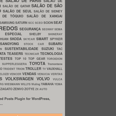
UE
SALÃO DE PARIS
SALÃO DE
SALÃO DE SÃO
IM
SALÃO DE QATAR
O
SALÃO DE SEUL
SALÃO DE SIDNEY
O DE TÓQUIO
SALÃO DE XANGAI
SEAT
SAMSUNG
SATURN
SCION
SCC
SCEO
REDOS
SEGURANÇA
SEGWAY
SEMA
E ESPECIAL
SHELBY
SHINERAY
SKODA
SMART
GHUAN
SPYKER
SKYCAR
SSANGYONG
SUBARU
STOCK CAR
SUSTENTABILIDADE
SUZUKI
TAC
WN
ATA
TEASERS
TECNOLOGIA
TECNICAR
TESTES
TOP 10
TOP GEAR
TOROIDION
TOYOTA
G SUPPERLEGGERA
Tramontana
TROLLER
TO
VAUXHALL
TRIDENT
TRION
TV
VENDAS
ELOZZI
VENCER
VENUCIA
VERITAS
OS
VOLKSWAGEN
VOLVO
VULCA
YAMAHA
URG
WIESMANN
WILLYS
Wuling
YEMA
ZAGATO
ZENVO
ZOTYE
O
ZX AUTO