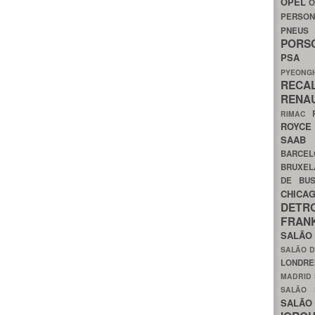
OPEL
O
PERSON
PNEU
POR
PS
PYEON
RECA
RENA
RIMAC
ROYC
SAA
BARCE
BRUXE
DE BU
CHIC
DETR
FRA
SALÃO
SALÃO D
LONDR
MADRID
SALÃO
SALÃO