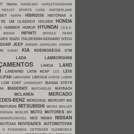
ERT
Haima
HANDLING
HARLEY-DAVIDSON
I
HEALEY SPORTS CARS SWITZERLAND
HÍBRIDOS
SSEY
HISTÓRIAS A
HERPA
HONDA
 DE UM CLÁSSICO
HOLDEN
HYUNDAI
HUMMER
HUMOR
NG
I.D.E.A.
INFINITI
IA
INDIAN
INITIALE PARIS
ADES
ISUZU
ITALDESIGN-GIUGIARO
IVECO
AGUAR
JEEP
JENSEN
JIANGLING
JONWAY
KIA
KOENIGSEGG
AKI
KTM
KAWEI
LADA
LAMBORGHINI
MHO
NÇAMENTOS
LAND
LANCIA
ER
LEIS
LANDWIND
LATIN NCAP
LCC
S
LIFAN
LINCOLN
LIMOUSINE
LIVROS
LOBINI
S
LOW COST
MAGNA STEYR
LYONHEART
MASERATI
DRA
MAYBACH
MATCHEDJE
MERCADO
ZDA
MCLAREN
EDES-BENZ
MERCOSUL
MERCURY
MG
MITSUBISHI
INIATURAS
MIURA
MOLLER
MOTO
MOTORES
MV
MORGAN
MOSLER
NISSAN
a
NICE
NISMO
NANOFLOWCELL
NOVIDADES AUTOMOTIVAS
NOTÍCIAS
C
O FUSQUINHA
OETTINGER
OLDSMOBILE