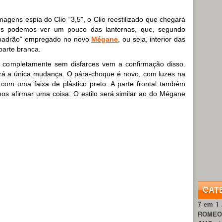
magens espia do Clio “3,5”, o Clio reestilizado que chegará
s podemos ver um pouco das lanternas, que, segundo
“padrão” empregado no novo
Mégane
, ou seja, interior das
parte branca.
ompletamente sem disfarces vem a confirmação disso.
rá a única mudança. O pára-choque é novo, com luzes na
a com uma faixa de plástico preto. A parte frontal também
s afirmar uma coisa: O estilo será similar ao do Mégane
CAT
7 em 1
ROME