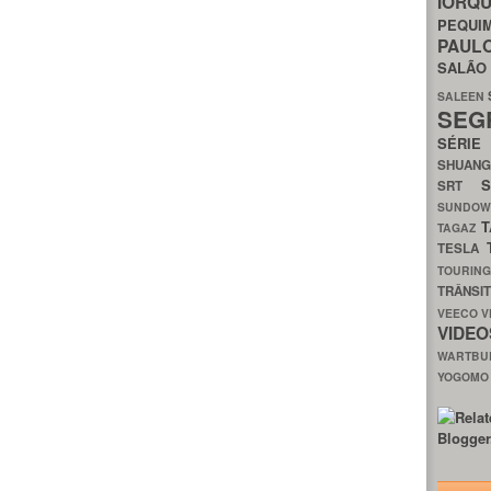
IORQ
PEQU
PAUL
SALÃ
SALEEN
SEG
SÉRI
SHUAN
SRT
SUNDO
T
TAGAZ
TESLA
TOURIN
TRÂNSI
VEECO
V
VIDE
WARTB
YOGOM