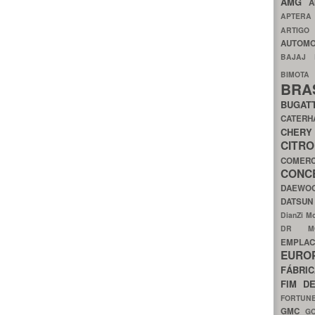
AMG
A
APTER
ARTIG
AUTOMO
BAJAJ
BIMOT
BRA
BUGAT
CATER
CH
CIT
COMER
CON
DAEW
DATSU
DianZi M
DR 
EMPL
EURO
FÁBRI
FIM D
FORTUN
GMC
G