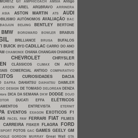
MORITZ GT
Antigo
AMPHICOACH
AMSIA
ARIEL
ARQBRAVO
A
ARDEN
ARRINERA
AUDI
ASTON MARTIN
O
ASIA
ATS
AVALIAÇÃO
BILISMO
AUTÔNOMOS
BAC
BENTLEY
BERTONE
BAOJUN
BEIJING
BMW
BRABUS
A
BORGWARD
BOWLER
SIL
BRILLIANCE
BUFALOS
BRUSA
TI
BUICK
CADILLAC
BYD
CARRO DO ANO
HAM
CHANA
CHANGAN
CHANGHE
CHAMONIX
CHEVROLET
ERY
CHRYSLER
ROEN
CLÁSSICOS
CN AUTO
CLIMAX
CIAIS
COMERCIAL ANTIGO
COMPARATIVO
CEITOS
CURIOSIDADES
DACIA
OO
DAHIATSU
DAIMLER
DAFRA
DAIHATSU
N
DE TOMASO
DENZA
DC DESIGN
DELOREAN
DODGE
DICA DA SEMANA
otors
DKW
DOJO
ELÉTRICOS
DUCATI
EFFA
MOTOR
ACAMENTOS
ENTREVISTA
ETERNIT
PA
EVENTOS
EXOTICOS
F1
EXAGON
FIAT
CAS
FERRARI
FILMES
FACEL
FAW
FORD
E CARREIRA
FLAGRA
FISKER
GAMES
GEELY
GM
FOTOS
ESPORT
GAC
Great Wall
OOGLE
GORDON MURRAY
GTA