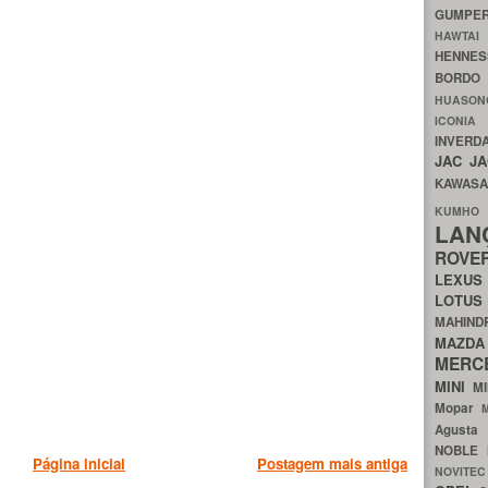
GUMP
HAWTA
HENNE
BORDO
HUASO
ICON
INVERD
JAC
J
KAWAS
KU
LA
ROV
LEXU
LOTU
MAHIN
MA
MERC
MINI
M
Mopar
Agust
NOBLE
Página inicial
Postagem mais antiga
NOVITE