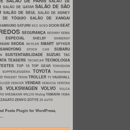
UE
SALÃO DE PARIS
SALÃO DE
SALÃO DE SÃO
IM
SALÃO DE QATAR
O
SALÃO DE SEUL
SALÃO DE SIDNEY
O DE TÓQUIO
SALÃO DE XANGAI
SEAT
SAMSUNG
SATURN
SCION
SCC
SCEO
REDOS
SEGURANÇA
SEGWAY
SEMA
E ESPECIAL
SHELBY
SHINERAY
SKODA
SMART
GHUAN
SPYKER
SKYCAR
SSANGYONG
SUBARU
STOCK CAR
SUSTENTABILIDADE
SUZUKI
TAC
WN
ATA
TEASERS
TECNOLOGIA
TECNICAR
TESTES
TOP 10
TOP GEAR
TOROIDION
TOYOTA
G SUPPERLEGGERA
Tramontana
TROLLER
TO
VAUXHALL
TRIDENT
TRION
TV
VENDAS
ELOZZI
VENCER
VENUCIA
VERITAS
OS
VOLKSWAGEN
VOLVO
VULCA
YAMAHA
URG
WIESMANN
WILLYS
Wuling
YEMA
ZAGATO
ZENVO
ZOTYE
O
ZX AUTO