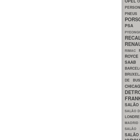
OPEL
O
PERSON
PNEU
POR
PS
PYEON
RECA
RENA
RIMAC
ROYC
SAA
BARCE
BRUXE
DE BU
CHIC
DETR
FRA
SALÃO
SALÃO D
LONDR
MADRID
SALÃO
SALÃO