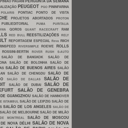
PERGUNTA DA SEMANA
PINIÃO
PAGANI
PEUGEOT
ALIZAÇÃO
PININFARINA
PGO
S
PONTIAC
PONTO DE VISTA
POLARIS
SCHE
PROJETOS ABORTADOS
PROTON
A
PUBLIEDITORIAL
PUMA
PURITALIA
QOROS
RAM
GHWA
QUANT
RACECRAFT
LLS
REESTILIZAÇÕES
RED BULL
RELY
ULT
REPORTAGEM ESPECIAL
RIICH
Reva
ROLLS
RINSPEED
ROEWE
RIVERSIMPLE
E
ROSSINI-BERTIN
ROVER
RUSH
S-AUTO
B
SALÃO DE BANGKOK
SALÃO DE
LONA
SALÃO DE BOLONHA
SALÃO DE
SALÃO DE BUENOS AIRES
LAS
SALÃO
SALÃO DE
SAN
SALÃO DE CHENGDU
SALÃO DE
AGO
SALÃO DE DALLAS
OIT
SALÃO DE
SALÃO DE DUBAI
NKFURT
SALÃO DE GENEBRA
 DE GUANGZHOU
SALÃO DE HANNOVER
SALÃO DE LEIPZIG
SALÃO DE
E ISTAMBUL
SALÃO DE LOS ANGELES
ES
SALÃO DE
SALÃO DE MELBOURNE
SALÃO DE MILÃO
SALÃO DE MOSCOU
 DE MONTREAL
SALÃO DE NOVA
 DE NOVA DÉLHI