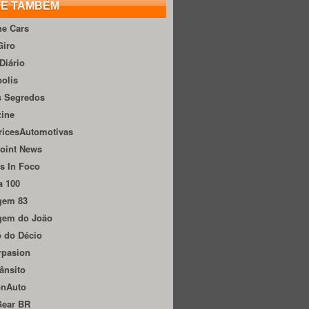
TE TAMBÉM
he Cars
Giro
Diário
olis
s Segredos
zine
ricesAutomotivas
oint News
s In Foco
a 100
gem 83
gem do João
 do Décio
rpasion
ânsito
onAuto
Gear BR