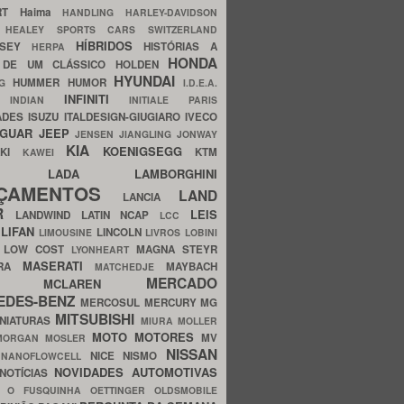
ERT
Haima
HANDLING
HARLEY-DAVIDSON
I
HEALEY SPORTS CARS SWITZERLAND
HÍBRIDOS
SSEY
HISTÓRIAS A
HERPA
HONDA
 DE UM CLÁSSICO
HOLDEN
HYUNDAI
HUMMER
HUMOR
NG
I.D.E.A.
INFINITI
IA
INDIAN
INITIALE PARIS
ADES
ISUZU
ITALDESIGN-GIUGIARO
IVECO
AGUAR
JEEP
JENSEN
JIANGLING
JONWAY
KIA
KOENIGSEGG
AKI
KTM
KAWEI
LADA
LAMBORGHINI
MHO
NÇAMENTOS
LAND
LANCIA
ER
LEIS
LANDWIND
LATIN NCAP
LCC
S
LIFAN
LINCOLN
LIMOUSINE
LIVROS
LOBINI
S
LOW COST
MAGNA STEYR
LYONHEART
MASERATI
DRA
MAYBACH
MATCHEDJE
MERCADO
ZDA
MCLAREN
EDES-BENZ
MERCOSUL
MERCURY
MG
MITSUBISHI
INIATURAS
MIURA
MOLLER
MOTO
MOTORES
MV
MORGAN
MOSLER
NISSAN
a
NICE
NISMO
NANOFLOWCELL
NOVIDADES AUTOMOTIVAS
NOTÍCIAS
C
O FUSQUINHA
OETTINGER
OLDSMOBILE