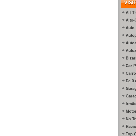
VISI
All T
Alto-
Auto 
Autop
Auto
Auto
Bizar
Car P
Carro
De 0 
Gara
Gara
Irmão
Moto
No Tr
Raci
Top 