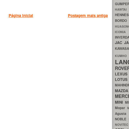
GUMP
HAWTA
HENNE
Página inicial
Postagem mais antiga
BORDO
HUASO
ICON
INVERD
JAC
J
KAWAS
KU
LA
ROV
LEXU
LOTU
MAHIN
MA
MERC
MINI
M
Mopar
Agust
NOBLE
NOVITE