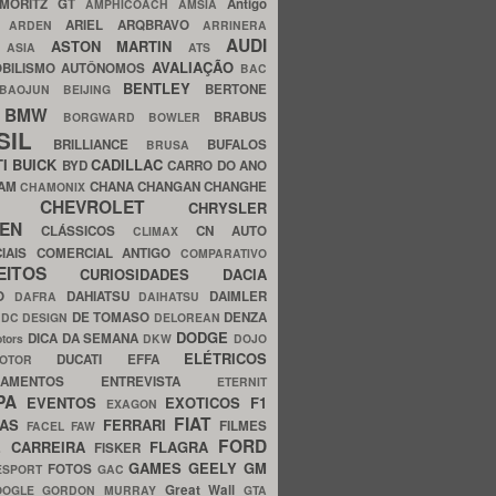
MORITZ GT
Antigo
AMPHICOACH
AMSIA
ARIEL
ARQBRAVO
A
ARDEN
ARRINERA
AUDI
ASTON MARTIN
O
ASIA
ATS
AVALIAÇÃO
BILISMO
AUTÔNOMOS
BAC
BENTLEY
BERTONE
BAOJUN
BEIJING
BMW
BRABUS
A
BORGWARD
BOWLER
SIL
BRILLIANCE
BUFALOS
BRUSA
TI
BUICK
CADILLAC
BYD
CARRO DO ANO
HAM
CHANA
CHANGAN
CHANGHE
CHAMONIX
CHEVROLET
ERY
CHRYSLER
ROEN
CLÁSSICOS
CN AUTO
CLIMAX
CIAIS
COMERCIAL ANTIGO
COMPARATIVO
CEITOS
CURIOSIDADES
DACIA
OO
DAHIATSU
DAIMLER
DAFRA
DAIHATSU
N
DE TOMASO
DENZA
DC DESIGN
DELOREAN
DODGE
DICA DA SEMANA
otors
DKW
DOJO
ELÉTRICOS
DUCATI
EFFA
MOTOR
ACAMENTOS
ENTREVISTA
ETERNIT
PA
EVENTOS
EXOTICOS
F1
EXAGON
FIAT
CAS
FERRARI
FILMES
FACEL
FAW
FORD
E CARREIRA
FLAGRA
FISKER
GAMES
GEELY
GM
FOTOS
ESPORT
GAC
Great Wall
OOGLE
GORDON MURRAY
GTA