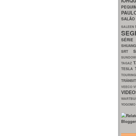
IORQ
PEQU
PAUL
SALÃ
SALEEN
SEG
SÉRI
SHUAN
SRT
SUNDO
T
TAGAZ
TESLA
TOURIN
TRÂNSI
VEECO
V
VIDE
WARTB
YOGOM