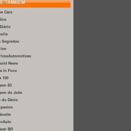
TE TAMBÉM
he Cars
Giro
Diário
olis
s Segredos
zine
ricesAutomotivas
oint News
s In Foco
a 100
gem 83
gem do João
 do Décio
rpasion
ânsito
onAuto
Gear BR