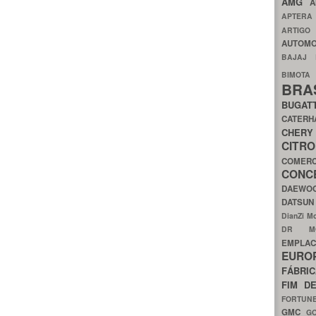
AMG
A
APTER
ARTIG
AUTOMO
BAJAJ
BIMOT
BRA
BUGAT
CATER
CH
CIT
COMER
CON
DAEW
DATSU
DianZi M
DR 
EMPL
EURO
FÁBRI
FIM D
FORTUN
GMC
G