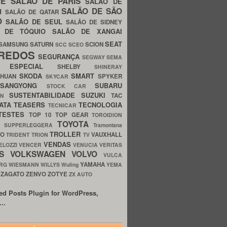
UE
SALÃO DE PARIS
SALÃO DE
SALÃO DE SÃO
IM
SALÃO DE QATAR
O
SALÃO DE SEUL
SALÃO DE SIDNEY
O DE TÓQUIO
SALÃO DE XANGAI
SEAT
SAMSUNG
SATURN
SCION
SCC
SCEO
REDOS
SEGURANÇA
SEGWAY
SEMA
E ESPECIAL
SHELBY
SHINERAY
SKODA
SMART
GHUAN
SPYKER
SKYCAR
SSANGYONG
SUBARU
STOCK CAR
SUSTENTABILIDADE
SUZUKI
TAC
WN
ATA
TEASERS
TECNOLOGIA
TECNICAR
TESTES
TOP 10
TOP GEAR
TOROIDION
TOYOTA
G SUPPERLEGGERA
Tramontana
TROLLER
TO
VAUXHALL
TRIDENT
TRION
TV
VENDAS
ELOZZI
VENCER
VENUCIA
VERITAS
OS
VOLKSWAGEN
VOLVO
VULCA
YAMAHA
URG
WIESMANN
WILLYS
Wuling
YEMA
ZAGATO
ZENVO
ZOTYE
O
ZX AUTO