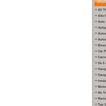
VISI
All T
Alto-
Auto 
Autop
Auto
Auto
Bizar
Car P
Carro
De 0 
Gara
Gara
Irmão
Moto
No Tr
Raci
Top 