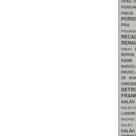
OPEL
O
PERSON
PNEU
POR
PS
PYEON
RECA
RENA
RIMAC
ROYC
SAA
BARCE
BRUXE
DE BU
CHIC
DETR
FRA
SALÃO
SALÃO D
LONDR
MADRID
SALÃO
SALÃO