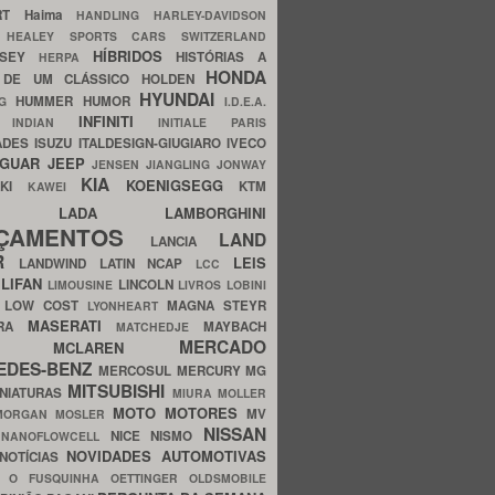
ERT
Haima
HANDLING
HARLEY-DAVIDSON
I
HEALEY SPORTS CARS SWITZERLAND
HÍBRIDOS
SSEY
HISTÓRIAS A
HERPA
HONDA
 DE UM CLÁSSICO
HOLDEN
HYUNDAI
HUMMER
HUMOR
NG
I.D.E.A.
INFINITI
IA
INDIAN
INITIALE PARIS
ADES
ISUZU
ITALDESIGN-GIUGIARO
IVECO
AGUAR
JEEP
JENSEN
JIANGLING
JONWAY
KIA
KOENIGSEGG
AKI
KTM
KAWEI
LADA
LAMBORGHINI
MHO
NÇAMENTOS
LAND
LANCIA
ER
LEIS
LANDWIND
LATIN NCAP
LCC
S
LIFAN
LINCOLN
LIMOUSINE
LIVROS
LOBINI
S
LOW COST
MAGNA STEYR
LYONHEART
MASERATI
DRA
MAYBACH
MATCHEDJE
MERCADO
ZDA
MCLAREN
EDES-BENZ
MERCOSUL
MERCURY
MG
MITSUBISHI
INIATURAS
MIURA
MOLLER
MOTO
MOTORES
MV
MORGAN
MOSLER
NISSAN
a
NICE
NISMO
NANOFLOWCELL
NOVIDADES AUTOMOTIVAS
NOTÍCIAS
C
O FUSQUINHA
OETTINGER
OLDSMOBILE