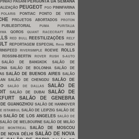
PERGUNTA DA SEMANA
PINIÃO
PAGANI
PEUGEOT
ALIZAÇÃO
PININFARINA
PGO
S
PONTIAC
PONTO DE VISTA
POLARIS
SCHE
PROJETOS ABORTADOS
PROTON
A
PUBLIEDITORIAL
PUMA
PURITALIA
QOROS
RAM
GHWA
QUANT
RACECRAFT
LLS
REESTILIZAÇÕES
RED BULL
RELY
ULT
REPORTAGEM ESPECIAL
RIICH
Reva
ROLLS
RINSPEED
ROEWE
RIVERSIMPLE
E
ROSSINI-BERTIN
ROVER
RUSH
S-AUTO
B
SALÃO DE BANGKOK
SALÃO DE
LONA
SALÃO DE BOLONHA
SALÃO DE
SALÃO DE BUENOS AIRES
LAS
SALÃO
SALÃO DE
SAN
SALÃO DE CHENGDU
SALÃO DE
AGO
SALÃO DE DALLAS
OIT
SALÃO DE
SALÃO DE DUBAI
NKFURT
SALÃO DE GENEBRA
 DE GUANGZHOU
SALÃO DE HANNOVER
SALÃO DE LEIPZIG
SALÃO DE
E ISTAMBUL
SALÃO DE LOS ANGELES
ES
SALÃO DE
SALÃO DE MELBOURNE
SALÃO DE MILÃO
SALÃO DE MOSCOU
 DE MONTREAL
SALÃO DE NOVA
 DE NOVA DÉLHI