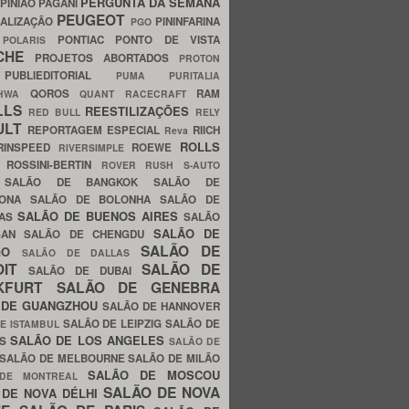
PERGUNTA DA SEMANA
PINIÃO
PAGANI
PEUGEOT
ALIZAÇÃO
PININFARINA
PGO
S
PONTIAC
PONTO DE VISTA
POLARIS
SCHE
PROJETOS ABORTADOS
PROTON
A
PUBLIEDITORIAL
PUMA
PURITALIA
QOROS
RAM
GHWA
QUANT
RACECRAFT
LLS
REESTILIZAÇÕES
RED BULL
RELY
ULT
REPORTAGEM ESPECIAL
RIICH
Reva
ROLLS
RINSPEED
ROEWE
RIVERSIMPLE
E
ROSSINI-BERTIN
ROVER
RUSH
S-AUTO
B
SALÃO DE BANGKOK
SALÃO DE
LONA
SALÃO DE BOLONHA
SALÃO DE
SALÃO DE BUENOS AIRES
LAS
SALÃO
SALÃO DE
SAN
SALÃO DE CHENGDU
SALÃO DE
AGO
SALÃO DE DALLAS
OIT
SALÃO DE
SALÃO DE DUBAI
NKFURT
SALÃO DE GENEBRA
 DE GUANGZHOU
SALÃO DE HANNOVER
SALÃO DE LEIPZIG
SALÃO DE
E ISTAMBUL
SALÃO DE LOS ANGELES
ES
SALÃO DE
SALÃO DE MELBOURNE
SALÃO DE MILÃO
SALÃO DE MOSCOU
 DE MONTREAL
SALÃO DE NOVA
 DE NOVA DÉLHI