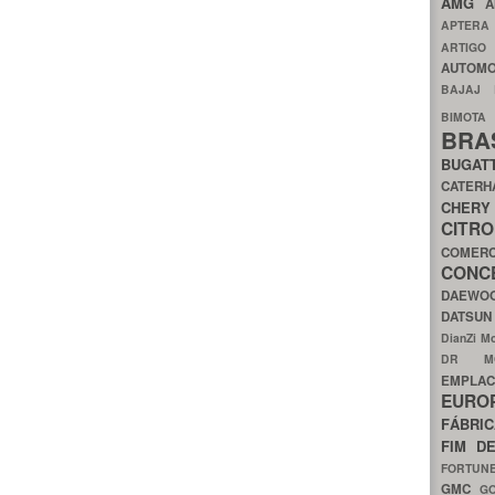
AMG
A
APTER
ARTIG
AUTOMO
BAJAJ
BIMOT
BRA
BUGAT
CATER
CH
CIT
COMER
CON
DAEW
DATSU
DianZi M
DR 
EMPL
EURO
FÁBRI
FIM D
FORTUN
GMC
G