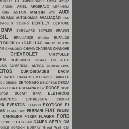
MORITZ GT
Antigo
AMPHICOACH
AMSIA
ARIEL
ARQBRAVO
A
ARDEN
ARRINERA
AUDI
ASTON MARTIN
O
ASIA
ATS
AVALIAÇÃO
BILISMO
AUTÔNOMOS
BAC
BENTLEY
BERTONE
BAOJUN
BEIJING
BMW
BRABUS
A
BORGWARD
BOWLER
SIL
BRILLIANCE
BUFALOS
BRUSA
TI
BUICK
CADILLAC
BYD
CARRO DO ANO
HAM
CHANA
CHANGAN
CHANGHE
CHAMONIX
CHEVROLET
ERY
CHRYSLER
ROEN
CLÁSSICOS
CN AUTO
CLIMAX
CIAIS
COMERCIAL ANTIGO
COMPARATIVO
CEITOS
CURIOSIDADES
DACIA
OO
DAHIATSU
DAIMLER
DAFRA
DAIHATSU
N
DE TOMASO
DENZA
DC DESIGN
DELOREAN
DODGE
DICA DA SEMANA
otors
DKW
DOJO
ELÉTRICOS
DUCATI
EFFA
MOTOR
ACAMENTOS
ENTREVISTA
ETERNIT
PA
EVENTOS
EXOTICOS
F1
EXAGON
FIAT
CAS
FERRARI
FILMES
FACEL
FAW
FORD
E CARREIRA
FLAGRA
FISKER
GAMES
GEELY
GM
FOTOS
ESPORT
GAC
Great Wall
OOGLE
GORDON MURRAY
GTA