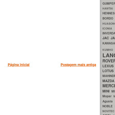
GUMP
HAWTA
HENNE
BORDO
HUASO
ICON
INVERD
JAC
J
KAWAS
KU
LA
ROV
Página inicial
Postagem mais antiga
LEXU
LOTU
MAHIN
MA
MERC
MINI
M
Mopar
Agust
NOBLE
NOVITE