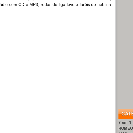
 rádio com CD e MP3, rodas de liga leve e faróis de neblina
CAT
7 em 1
ROME