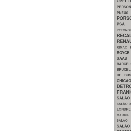
OPEL
O
PERSON
PNEU
POR
PS
PYEON
RECA
RENA
RIMAC
ROYC
SAA
BARCE
BRUXE
DE BU
CHIC
DETR
FRA
SALÃO
SALÃO D
LONDR
MADRID
SALÃO
SALÃO