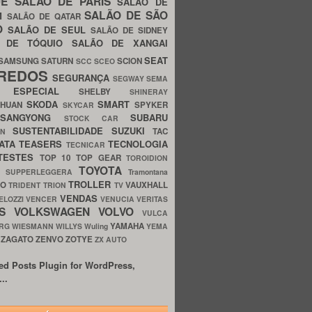
UE
SALÃO DE PARIS
SALÃO DE
SALÃO DE SÃO
IM
SALÃO DE QATAR
O
SALÃO DE SEUL
SALÃO DE SIDNEY
O DE TÓQUIO
SALÃO DE XANGAI
SEAT
SAMSUNG
SATURN
SCION
SCC
SCEO
REDOS
SEGURANÇA
SEGWAY
SEMA
E ESPECIAL
SHELBY
SHINERAY
SKODA
SMART
GHUAN
SPYKER
SKYCAR
SSANGYONG
SUBARU
STOCK CAR
SUSTENTABILIDADE
SUZUKI
TAC
WN
ATA
TEASERS
TECNOLOGIA
TECNICAR
TESTES
TOP 10
TOP GEAR
TOROIDION
TOYOTA
G SUPPERLEGGERA
Tramontana
TROLLER
TO
VAUXHALL
TRIDENT
TRION
TV
VENDAS
ELOZZI
VENCER
VENUCIA
VERITAS
OS
VOLKSWAGEN
VOLVO
VULCA
YAMAHA
URG
WIESMANN
WILLYS
Wuling
YEMA
ZAGATO
ZENVO
ZOTYE
O
ZX AUTO