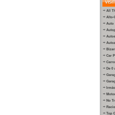
VISI
All T
Alto-
Auto 
Autop
Auto
Auto
Bizar
Car P
Carro
De 0 
Gara
Gara
Irmão
Moto
No Tr
Raci
Top 