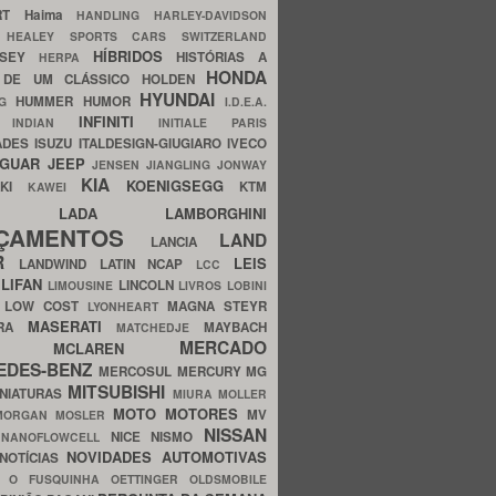
ERT
Haima
HANDLING
HARLEY-DAVIDSON
I
HEALEY SPORTS CARS SWITZERLAND
HÍBRIDOS
SSEY
HISTÓRIAS A
HERPA
HONDA
 DE UM CLÁSSICO
HOLDEN
HYUNDAI
HUMMER
HUMOR
NG
I.D.E.A.
INFINITI
IA
INDIAN
INITIALE PARIS
ADES
ISUZU
ITALDESIGN-GIUGIARO
IVECO
AGUAR
JEEP
JENSEN
JIANGLING
JONWAY
KIA
KOENIGSEGG
AKI
KTM
KAWEI
LADA
LAMBORGHINI
MHO
NÇAMENTOS
LAND
LANCIA
ER
LEIS
LANDWIND
LATIN NCAP
LCC
S
LIFAN
LINCOLN
LIMOUSINE
LIVROS
LOBINI
S
LOW COST
MAGNA STEYR
LYONHEART
MASERATI
DRA
MAYBACH
MATCHEDJE
MERCADO
ZDA
MCLAREN
EDES-BENZ
MERCOSUL
MERCURY
MG
MITSUBISHI
INIATURAS
MIURA
MOLLER
MOTO
MOTORES
MV
MORGAN
MOSLER
NISSAN
a
NICE
NISMO
NANOFLOWCELL
NOVIDADES AUTOMOTIVAS
NOTÍCIAS
C
O FUSQUINHA
OETTINGER
OLDSMOBILE