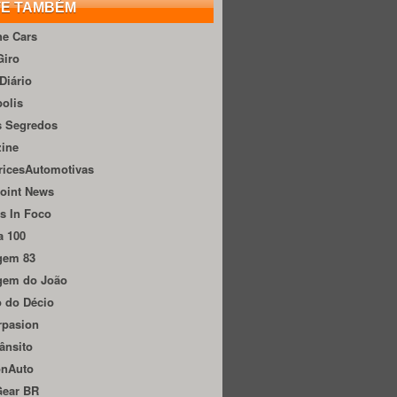
TE TAMBÉM
he Cars
Giro
Diário
olis
s Segredos
zine
ricesAutomotivas
oint News
s In Foco
a 100
gem 83
gem do João
 do Décio
rpasion
ânsito
onAuto
Gear BR