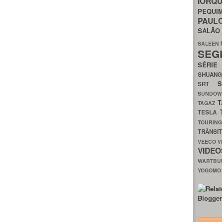
IORQ
PEQU
PAUL
SALÃ
SALEEN
SEG
SÉRI
SHUAN
SRT
SUNDO
T
TAGAZ
TESLA
TOURIN
TRÂNSI
VEECO
V
VIDE
WARTB
YOGOM