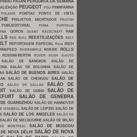
PERGUNTA DA SEMANA
PINIÃO
PAGANI
PEUGEOT
ALIZAÇÃO
PININFARINA
PGO
S
PONTIAC
PONTO DE VISTA
POLARIS
SCHE
PROJETOS ABORTADOS
PROTON
A
PUBLIEDITORIAL
PUMA
PURITALIA
QOROS
RAM
GHWA
QUANT
RACECRAFT
LLS
REESTILIZAÇÕES
RED BULL
RELY
ULT
REPORTAGEM ESPECIAL
RIICH
Reva
ROLLS
RINSPEED
ROEWE
RIVERSIMPLE
E
ROSSINI-BERTIN
ROVER
RUSH
S-AUTO
B
SALÃO DE BANGKOK
SALÃO DE
LONA
SALÃO DE BOLONHA
SALÃO DE
SALÃO DE BUENOS AIRES
LAS
SALÃO
SALÃO DE
SAN
SALÃO DE CHENGDU
SALÃO DE
AGO
SALÃO DE DALLAS
OIT
SALÃO DE
SALÃO DE DUBAI
NKFURT
SALÃO DE GENEBRA
 DE GUANGZHOU
SALÃO DE HANNOVER
SALÃO DE LEIPZIG
SALÃO DE
E ISTAMBUL
SALÃO DE LOS ANGELES
ES
SALÃO DE
SALÃO DE MELBOURNE
SALÃO DE MILÃO
SALÃO DE MOSCOU
 DE MONTREAL
SALÃO DE NOVA
 DE NOVA DÉLHI