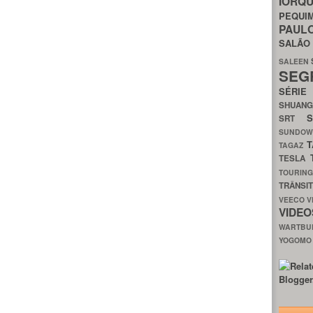
IORQ
PEQU
PAUL
SALÃ
SALEEN
SEG
SÉRI
SHUAN
SRT
SUNDO
T
TAGAZ
TESLA
TOURIN
TRÂNSI
VEECO
V
VIDE
WARTB
YOGOM