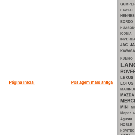
GUMP
HAWTA
HENNE
BORDO
HUASO
ICON
INVERD
JAC
J
KAWAS
KU
LA
ROV
LEXU
Página inicial
Postagem mais antiga
LOTU
MAHIN
MA
MERC
MINI
M
Mopar
Agust
NOBLE
NOVITE