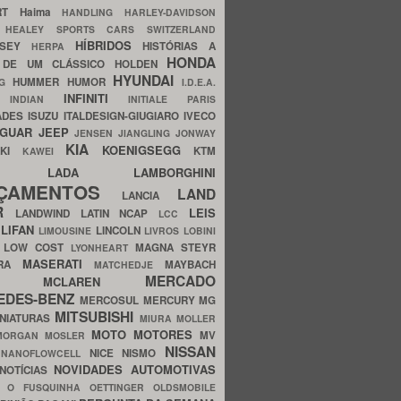
ERT
Haima
HANDLING
HARLEY-DAVIDSON
I
HEALEY SPORTS CARS SWITZERLAND
HÍBRIDOS
SSEY
HISTÓRIAS A
HERPA
HONDA
 DE UM CLÁSSICO
HOLDEN
HYUNDAI
HUMMER
HUMOR
NG
I.D.E.A.
INFINITI
IA
INDIAN
INITIALE PARIS
ADES
ISUZU
ITALDESIGN-GIUGIARO
IVECO
AGUAR
JEEP
JENSEN
JIANGLING
JONWAY
KIA
KOENIGSEGG
AKI
KTM
KAWEI
LADA
LAMBORGHINI
MHO
NÇAMENTOS
LAND
LANCIA
ER
LEIS
LANDWIND
LATIN NCAP
LCC
S
LIFAN
LINCOLN
LIMOUSINE
LIVROS
LOBINI
S
LOW COST
MAGNA STEYR
LYONHEART
MASERATI
DRA
MAYBACH
MATCHEDJE
MERCADO
ZDA
MCLAREN
EDES-BENZ
MERCOSUL
MERCURY
MG
MITSUBISHI
INIATURAS
MIURA
MOLLER
MOTO
MOTORES
MV
MORGAN
MOSLER
NISSAN
a
NICE
NISMO
NANOFLOWCELL
NOVIDADES AUTOMOTIVAS
NOTÍCIAS
C
O FUSQUINHA
OETTINGER
OLDSMOBILE