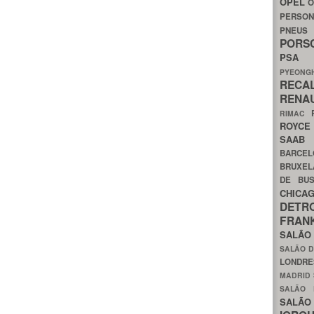
OPEL
O
PERSON
PNEU
POR
PS
PYEON
RECA
RENA
RIMAC
ROYC
SAA
BARCE
BRUXE
DE BU
CHIC
DETR
FRA
SALÃO
SALÃO D
LONDR
MADRID
SALÃO
SALÃO