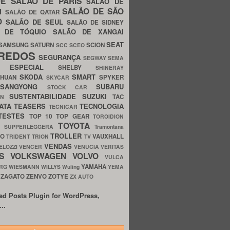
UE
SALÃO DE PARIS
SALÃO DE
SALÃO DE SÃO
IM
SALÃO DE QATAR
O
SALÃO DE SEUL
SALÃO DE SIDNEY
O DE TÓQUIO
SALÃO DE XANGAI
SEAT
SAMSUNG
SATURN
SCION
SCC
SCEO
REDOS
SEGURANÇA
SEGWAY
SEMA
E ESPECIAL
SHELBY
SHINERAY
SKODA
SMART
GHUAN
SPYKER
SKYCAR
SSANGYONG
SUBARU
STOCK CAR
SUSTENTABILIDADE
SUZUKI
TAC
WN
ATA
TEASERS
TECNOLOGIA
TECNICAR
TESTES
TOP 10
TOP GEAR
TOROIDION
TOYOTA
G SUPPERLEGGERA
Tramontana
TROLLER
TO
VAUXHALL
TRIDENT
TRION
TV
VENDAS
ELOZZI
VENCER
VENUCIA
VERITAS
OS
VOLKSWAGEN
VOLVO
VULCA
YAMAHA
URG
WIESMANN
WILLYS
Wuling
YEMA
ZAGATO
ZENVO
ZOTYE
O
ZX AUTO