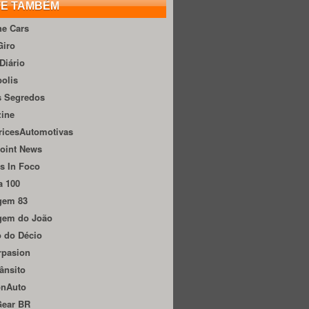
TE TAMBÉM
he Cars
Giro
Diário
olis
s Segredos
zine
ricesAutomotivas
oint News
s In Foco
a 100
gem 83
gem do João
 do Décio
rpasion
ânsito
onAuto
Gear BR