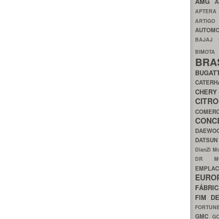
AMG
A
APTER
ARTIG
AUTOMO
BAJAJ
BIMOT
BRA
BUGAT
CATER
CH
CIT
COMER
CON
DAEW
DATSU
DianZi M
DR 
EMPL
EURO
FÁBRI
FIM D
FORTUN
GMC
G