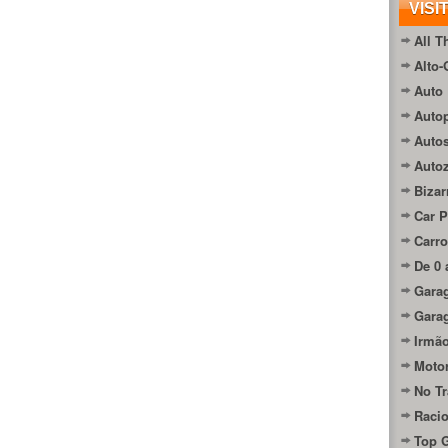
VISI
All T
Alto-
Auto 
Autop
Auto
Auto
Bizar
Car P
Carro
De 0 
Gara
Gara
Irmão
Moto
No Tr
Raci
Top 