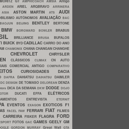
MORITZ GT
Antigo
AMPHICOACH
AMSIA
ARIEL
ARQBRAVO
A
ARDEN
ARRINERA
AUDI
ASTON MARTIN
O
ASIA
ATS
AVALIAÇÃO
BILISMO
AUTÔNOMOS
BAC
BENTLEY
BERTONE
BAOJUN
BEIJING
BMW
BRABUS
A
BORGWARD
BOWLER
SIL
BRILLIANCE
BUFALOS
BRUSA
TI
BUICK
CADILLAC
BYD
CARRO DO ANO
HAM
CHANA
CHANGAN
CHANGHE
CHAMONIX
CHEVROLET
ERY
CHRYSLER
ROEN
CLÁSSICOS
CN AUTO
CLIMAX
CIAIS
COMERCIAL ANTIGO
COMPARATIVO
CEITOS
CURIOSIDADES
DACIA
OO
DAHIATSU
DAIMLER
DAFRA
DAIHATSU
N
DE TOMASO
DENZA
DC DESIGN
DELOREAN
DODGE
DICA DA SEMANA
otors
DKW
DOJO
ELÉTRICOS
DUCATI
EFFA
MOTOR
ACAMENTOS
ENTREVISTA
ETERNIT
PA
EVENTOS
EXOTICOS
F1
EXAGON
FIAT
CAS
FERRARI
FILMES
FACEL
FAW
FORD
E CARREIRA
FLAGRA
FISKER
GAMES
GEELY
GM
FOTOS
ESPORT
GAC
Great Wall
OOGLE
GORDON MURRAY
GTA