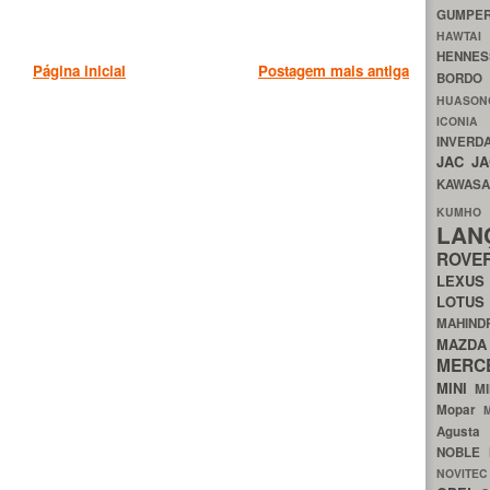
GUMP
HAWTA
HENNE
Página inicial
Postagem mais antiga
BORDO
HUASO
ICON
INVERD
JAC
J
KAWAS
KU
LA
ROV
LEXU
LOTU
MAHIN
MA
MERC
MINI
M
Mopar
Agust
NOBLE
NOVITE