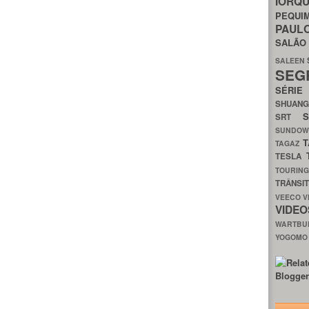
IORQ
PEQU
PAUL
SALÃ
SALEEN
SEG
SÉRI
SHUAN
SRT
SUNDO
T
TAGAZ
TESLA
TOURIN
TRÂNSI
VEECO
V
VIDE
WARTB
YOGOM