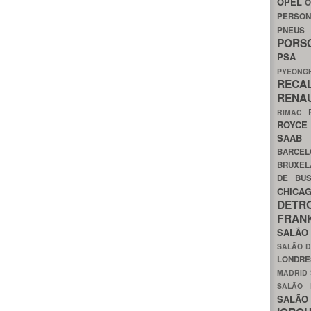
OPEL
O
PERSON
PNEU
POR
PS
PYEON
RECA
RENA
RIMAC
ROYC
SAA
BARCE
BRUXE
DE BU
CHIC
DETR
FRA
SALÃO
SALÃO D
LONDR
MADRID
SALÃO
SALÃO