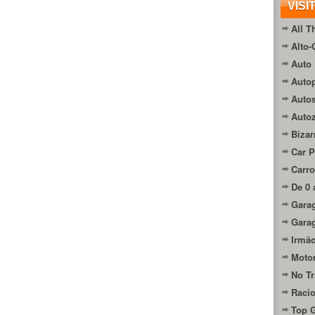
VISI
All T
Alto-
Auto 
Autop
Auto
Auto
Bizar
Car P
Carro
De 0 
Gara
Gara
Irmão
Moto
No Tr
Raci
Top 