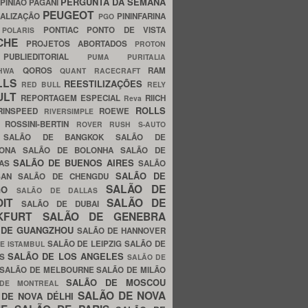
PERGUNTA DA SEMANA
PINIÃO
PAGANI
PEUGEOT
ALIZAÇÃO
PININFARINA
PGO
S
PONTIAC
PONTO DE VISTA
POLARIS
SCHE
PROJETOS ABORTADOS
PROTON
A
PUBLIEDITORIAL
PUMA
PURITALIA
QOROS
RAM
GHWA
QUANT
RACECRAFT
LLS
REESTILIZAÇÕES
RED BULL
RELY
ULT
REPORTAGEM ESPECIAL
RIICH
Reva
ROLLS
RINSPEED
ROEWE
RIVERSIMPLE
E
ROSSINI-BERTIN
ROVER
RUSH
S-AUTO
B
SALÃO DE BANGKOK
SALÃO DE
LONA
SALÃO DE BOLONHA
SALÃO DE
SALÃO DE BUENOS AIRES
LAS
SALÃO
SALÃO DE
SAN
SALÃO DE CHENGDU
SALÃO DE
AGO
SALÃO DE DALLAS
OIT
SALÃO DE
SALÃO DE DUBAI
NKFURT
SALÃO DE GENEBRA
 DE GUANGZHOU
SALÃO DE HANNOVER
SALÃO DE LEIPZIG
SALÃO DE
E ISTAMBUL
SALÃO DE LOS ANGELES
ES
SALÃO DE
SALÃO DE MELBOURNE
SALÃO DE MILÃO
SALÃO DE MOSCOU
 DE MONTREAL
SALÃO DE NOVA
 DE NOVA DÉLHI