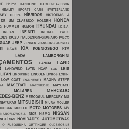
ERT
Haima
HANDLING
HARLEY-DAVIDSON
I
HEALEY SPORTS CARS SWITZERLAND
HÍBRIDOS
SSEY
HISTÓRIAS A
HERPA
HONDA
 DE UM CLÁSSICO
HOLDEN
HYUNDAI
HUMMER
HUMOR
NG
I.D.E.A.
INFINITI
IA
INDIAN
INITIALE PARIS
ADES
ISUZU
ITALDESIGN-GIUGIARO
IVECO
AGUAR
JEEP
JENSEN
JIANGLING
JONWAY
KIA
KOENIGSEGG
AKI
KTM
KAWEI
LADA
LAMBORGHINI
MHO
NÇAMENTOS
LAND
LANCIA
ER
LEIS
LANDWIND
LATIN NCAP
LCC
S
LIFAN
LINCOLN
LIMOUSINE
LIVROS
LOBINI
S
LOW COST
MAGNA STEYR
LYONHEART
MASERATI
DRA
MAYBACH
MATCHEDJE
MERCADO
ZDA
MCLAREN
EDES-BENZ
MERCOSUL
MERCURY
MG
MITSUBISHI
INIATURAS
MIURA
MOLLER
MOTO
MOTORES
MV
MORGAN
MOSLER
NISSAN
a
NICE
NISMO
NANOFLOWCELL
NOVIDADES AUTOMOTIVAS
NOTÍCIAS
C
O FUSQUINHA
OETTINGER
OLDSMOBILE