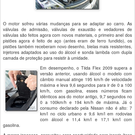
O motor sofreu várias mudanças para se adaptar ao carro. As
válvulas de admissão, válvulas de exaustão e vedadores de
válvulas são feitos agora com novos materiais, o primeiro anel dos
pistões agora é feito de aço (antes eram de ferro fundido), os
pistões também receberam novo desenho, bielas mais resistentes,
injetores adaptados ao uso do álcool e sonda lambda com dupla
camada de proteção para resistir à umidade.
Em desempenho, o Tiida Flex 2009 supera a
versão anterior, usando álcool o modelo com
câmbio manual atinge 195 km/h de velocidade
máxima e leva 9,6 segundos para ir de 0 a 100
km/h, com gasolina, esses números ficam
idênticos aos do motor antigo, 9,7 segundos no
0 a 100km/h e 194 km/h de máxima. Já o
consumo declarado pela Nissan não é alto: 7
km/l no ciclo urbano e 9,6 km/l em rodovias
com álcool e 11,4 km/l e 17,1 km/l com
gasolina.