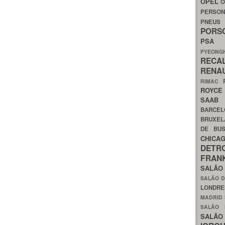
OPEL
O
PERSON
PNEU
POR
PS
PYEON
RECA
RENA
RIMAC
ROYC
SAA
BARCE
BRUXE
DE BU
CHIC
DETR
FRA
SALÃO
SALÃO D
LONDR
MADRID
SALÃO
SALÃO