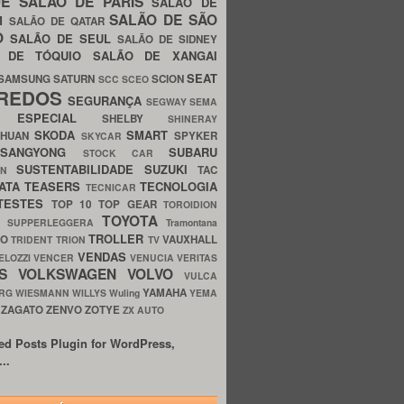
UE
SALÃO DE PARIS
SALÃO DE
SALÃO DE SÃO
IM
SALÃO DE QATAR
O
SALÃO DE SEUL
SALÃO DE SIDNEY
O DE TÓQUIO
SALÃO DE XANGAI
SEAT
SAMSUNG
SATURN
SCION
SCC
SCEO
REDOS
SEGURANÇA
SEGWAY
SEMA
E ESPECIAL
SHELBY
SHINERAY
SKODA
SMART
GHUAN
SPYKER
SKYCAR
SSANGYONG
SUBARU
STOCK CAR
SUSTENTABILIDADE
SUZUKI
TAC
WN
ATA
TEASERS
TECNOLOGIA
TECNICAR
TESTES
TOP 10
TOP GEAR
TOROIDION
TOYOTA
G SUPPERLEGGERA
Tramontana
TROLLER
TO
VAUXHALL
TRIDENT
TRION
TV
VENDAS
ELOZZI
VENCER
VENUCIA
VERITAS
OS
VOLKSWAGEN
VOLVO
VULCA
YAMAHA
URG
WIESMANN
WILLYS
Wuling
YEMA
ZAGATO
ZENVO
ZOTYE
O
ZX AUTO