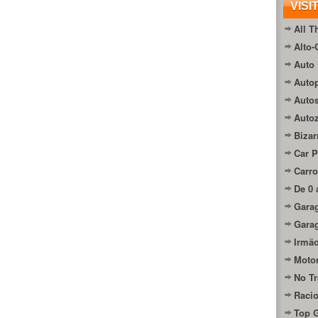
VISI
All T
Alto-
Auto 
Autop
Auto
Auto
Bizar
Car P
Carro
De 0 
Gara
Gara
Irmão
Moto
No Tr
Raci
Top 