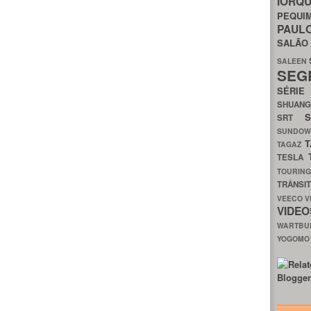
IORQ
PEQU
PAUL
SALÃ
SALEEN
SEG
SÉRI
SHUAN
SRT
SUNDO
T
TAGAZ
TESLA
TOURIN
TRÂNSI
VEECO
V
VIDE
WARTB
YOGOM