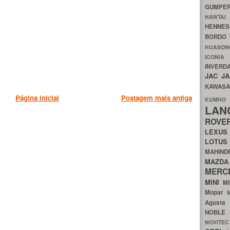
GUMP
HAWTA
HENNE
BORDO
HUASO
ICON
INVERD
JAC
J
KAWAS
Página inicial
Postagem mais antiga
KU
LA
ROV
LEXU
LOTU
MAHIN
MA
MERC
MINI
M
Mopar
Agust
NOBLE
NOVITE