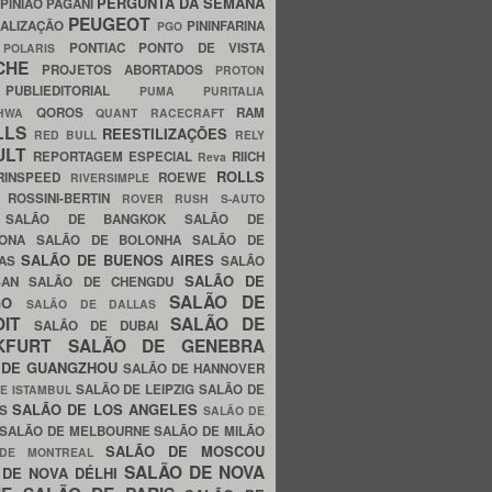
PERGUNTA DA SEMANA
PINIÃO
PAGANI
PEUGEOT
ALIZAÇÃO
PININFARINA
PGO
S
PONTIAC
PONTO DE VISTA
POLARIS
SCHE
PROJETOS ABORTADOS
PROTON
A
PUBLIEDITORIAL
PUMA
PURITALIA
QOROS
RAM
GHWA
QUANT
RACECRAFT
LLS
REESTILIZAÇÕES
RED BULL
RELY
ULT
REPORTAGEM ESPECIAL
RIICH
Reva
ROLLS
RINSPEED
ROEWE
RIVERSIMPLE
E
ROSSINI-BERTIN
ROVER
RUSH
S-AUTO
B
SALÃO DE BANGKOK
SALÃO DE
LONA
SALÃO DE BOLONHA
SALÃO DE
SALÃO DE BUENOS AIRES
LAS
SALÃO
SALÃO DE
SAN
SALÃO DE CHENGDU
SALÃO DE
AGO
SALÃO DE DALLAS
OIT
SALÃO DE
SALÃO DE DUBAI
NKFURT
SALÃO DE GENEBRA
 DE GUANGZHOU
SALÃO DE HANNOVER
SALÃO DE LEIPZIG
SALÃO DE
E ISTAMBUL
SALÃO DE LOS ANGELES
ES
SALÃO DE
SALÃO DE MELBOURNE
SALÃO DE MILÃO
SALÃO DE MOSCOU
 DE MONTREAL
SALÃO DE NOVA
 DE NOVA DÉLHI