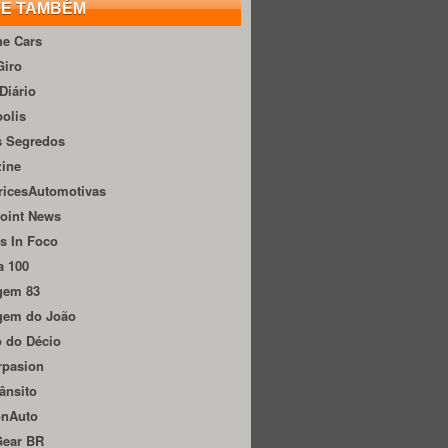
TE TAMBÉM
he Cars
Giro
Diário
olis
s Segredos
zine
ricesAutomotivas
oint News
s In Foco
a 100
gem 83
gem do João
 do Décio
rpasion
ânsito
onAuto
Gear BR