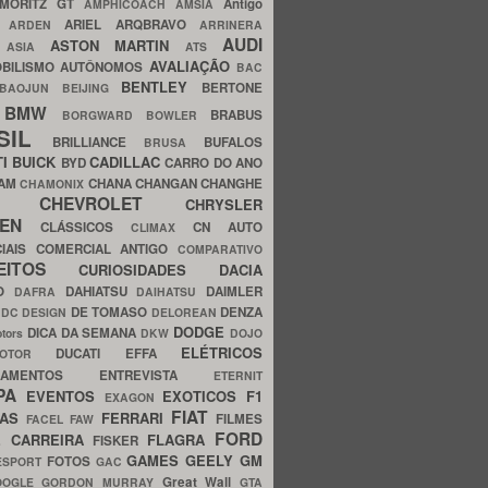
MORITZ GT
Antigo
AMPHICOACH
AMSIA
ARIEL
ARQBRAVO
A
ARDEN
ARRINERA
AUDI
ASTON MARTIN
O
ASIA
ATS
AVALIAÇÃO
BILISMO
AUTÔNOMOS
BAC
BENTLEY
BERTONE
BAOJUN
BEIJING
BMW
BRABUS
A
BORGWARD
BOWLER
SIL
BRILLIANCE
BUFALOS
BRUSA
TI
BUICK
CADILLAC
BYD
CARRO DO ANO
HAM
CHANA
CHANGAN
CHANGHE
CHAMONIX
CHEVROLET
ERY
CHRYSLER
ROEN
CLÁSSICOS
CN AUTO
CLIMAX
CIAIS
COMERCIAL ANTIGO
COMPARATIVO
CEITOS
CURIOSIDADES
DACIA
OO
DAHIATSU
DAIMLER
DAFRA
DAIHATSU
N
DE TOMASO
DENZA
DC DESIGN
DELOREAN
DODGE
DICA DA SEMANA
otors
DKW
DOJO
ELÉTRICOS
DUCATI
EFFA
MOTOR
ACAMENTOS
ENTREVISTA
ETERNIT
PA
EVENTOS
EXOTICOS
F1
EXAGON
FIAT
CAS
FERRARI
FILMES
FACEL
FAW
FORD
E CARREIRA
FLAGRA
FISKER
GAMES
GEELY
GM
FOTOS
ESPORT
GAC
Great Wall
OOGLE
GORDON MURRAY
GTA