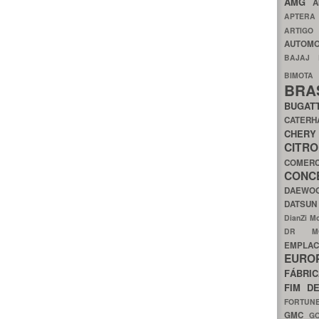
AMG
A
APTER
ARTIG
AUTOMO
BAJAJ
BIMOT
BRA
BUGAT
CATER
CH
CIT
COMER
CON
DAEW
DATSU
DianZi M
DR 
EMPL
EURO
FÁBRI
FIM D
FORTUN
GMC
G