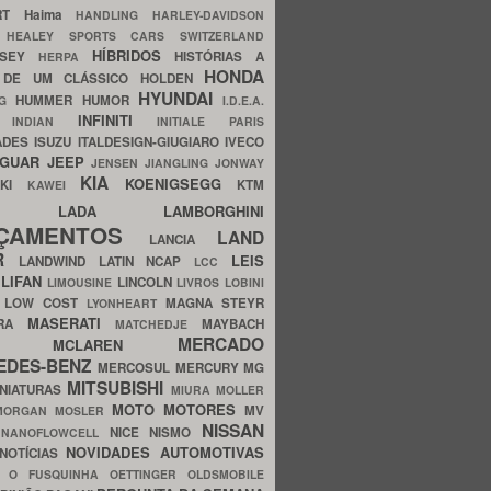
ERT
Haima
HANDLING
HARLEY-DAVIDSON
I
HEALEY SPORTS CARS SWITZERLAND
HÍBRIDOS
SSEY
HISTÓRIAS A
HERPA
HONDA
 DE UM CLÁSSICO
HOLDEN
HYUNDAI
HUMMER
HUMOR
NG
I.D.E.A.
INFINITI
IA
INDIAN
INITIALE PARIS
ADES
ISUZU
ITALDESIGN-GIUGIARO
IVECO
AGUAR
JEEP
JENSEN
JIANGLING
JONWAY
KIA
KOENIGSEGG
AKI
KTM
KAWEI
LADA
LAMBORGHINI
MHO
NÇAMENTOS
LAND
LANCIA
ER
LEIS
LANDWIND
LATIN NCAP
LCC
S
LIFAN
LINCOLN
LIMOUSINE
LIVROS
LOBINI
S
LOW COST
MAGNA STEYR
LYONHEART
MASERATI
DRA
MAYBACH
MATCHEDJE
MERCADO
ZDA
MCLAREN
EDES-BENZ
MERCOSUL
MERCURY
MG
MITSUBISHI
INIATURAS
MIURA
MOLLER
MOTO
MOTORES
MV
MORGAN
MOSLER
NISSAN
a
NICE
NISMO
NANOFLOWCELL
NOVIDADES AUTOMOTIVAS
NOTÍCIAS
C
O FUSQUINHA
OETTINGER
OLDSMOBILE