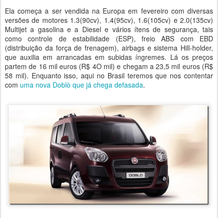
Ela começa a ser vendida na Europa em fevereiro com diversas
versões de motores 1.3(90cv), 1.4(95cv), 1.6(105cv) e 2.0(135cv)
Multijet a gasolina e a Diesel e vários ítens de segurança, tais
como controle de estabilidade (ESP), freio ABS com EBD
(distribuição da força de frenagem), airbags e sistema Hill-holder,
que auxilia em arrancadas em subidas íngremes. Lá os preços
partem de 16 mil euros (R$ 4O mil) e chegam a 23,5 mil euros (R$
58 mil). Enquanto isso, aqui no Brasil teremos que nos contentar
com
uma nova Doblò que já chega defasada
.