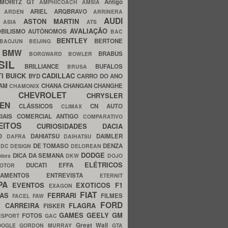
MORITZ GT
Antigo
AMPHICOACH
AMSIA
ARIEL
ARQBRAVO
A
ARDEN
ARRINERA
AUDI
ASTON MARTIN
O
ASIA
ATS
AVALIAÇÃO
BILISMO
AUTÔNOMOS
BAC
BENTLEY
BERTONE
BAOJUN
BEIJING
BMW
BRABUS
A
BORGWARD
BOWLER
SIL
BRILLIANCE
BUFALOS
BRUSA
TI
BUICK
CADILLAC
BYD
CARRO DO ANO
HAM
CHANA
CHANGAN
CHANGHE
CHAMONIX
CHEVROLET
ERY
CHRYSLER
ROEN
CLÁSSICOS
CN AUTO
CLIMAX
CIAIS
COMERCIAL ANTIGO
COMPARATIVO
CEITOS
CURIOSIDADES
DACIA
OO
DAHIATSU
DAIMLER
DAFRA
DAIHATSU
N
DE TOMASO
DENZA
DC DESIGN
DELOREAN
DODGE
DICA DA SEMANA
otors
DKW
DOJO
ELÉTRICOS
DUCATI
EFFA
MOTOR
ACAMENTOS
ENTREVISTA
ETERNIT
PA
EVENTOS
EXOTICOS
F1
EXAGON
FIAT
CAS
FERRARI
FILMES
FACEL
FAW
FORD
E CARREIRA
FLAGRA
FISKER
GAMES
GEELY
GM
FOTOS
ESPORT
GAC
Great Wall
OOGLE
GORDON MURRAY
GTA