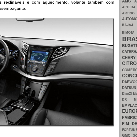
AMG
A
ros reclináveis e com aquecimento, volante também com
APTER
desembaçante.
ARTIG
AUTOMO
BAJAJ
BIMOT
BRA
BUGAT
CATER
CH
CIT
COMER
CON
DAEW
DATSU
DianZi M
DR 
EMPL
EURO
FÁBRI
FIM D
FORTUN
GMC
G