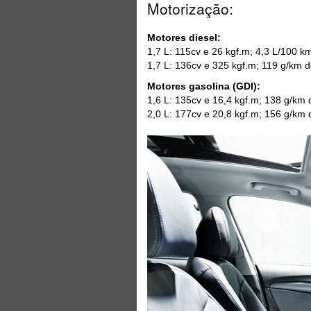
Motorização:
Motores diesel:
1,7 L: 115cv e 26 kgf.m; 4,3 L/100 
1,7 L: 136cv e 325 kgf.m; 119 g/km 
Motores gasolina (GDI):
1,6 L: 135cv e 16,4 kgf.m; 138 g/km
2,0 L: 177cv e 20,8 kgf.m; 156 g/km