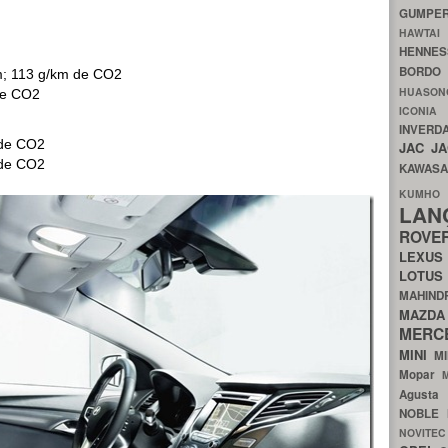
GUMP
HAWTA
HENNE
BORDO
km; 113 g/km de CO2
HUASO
de CO2
ICON
INVERD
 de CO2
JAC
J
 de CO2
KAWAS
KU
LA
ROV
LEXU
LOTU
MAHIN
MA
MERC
MINI
M
Mopar
Agust
NOBLE
NOVITE