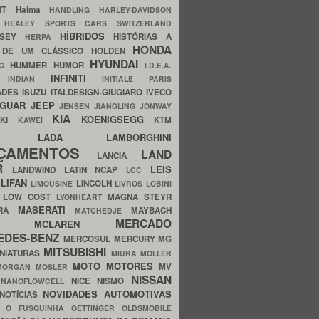
ERT
Haima
HANDLING
HARLEY-DAVIDSON
I
HEALEY SPORTS CARS SWITZERLAND
HÍBRIDOS
SSEY
HISTÓRIAS A
HERPA
HONDA
 DE UM CLÁSSICO
HOLDEN
HYUNDAI
HUMMER
HUMOR
NG
I.D.E.A.
INFINITI
IA
INDIAN
INITIALE PARIS
ADES
ISUZU
ITALDESIGN-GIUGIARO
IVECO
AGUAR
JEEP
JENSEN
JIANGLING
JONWAY
KIA
KOENIGSEGG
AKI
KTM
KAWEI
LADA
LAMBORGHINI
MHO
NÇAMENTOS
LAND
LANCIA
ER
LEIS
LANDWIND
LATIN NCAP
LCC
S
LIFAN
LINCOLN
LIMOUSINE
LIVROS
LOBINI
S
LOW COST
MAGNA STEYR
LYONHEART
MASERATI
DRA
MAYBACH
MATCHEDJE
MERCADO
ZDA
MCLAREN
EDES-BENZ
MERCOSUL
MERCURY
MG
MITSUBISHI
INIATURAS
MIURA
MOLLER
MOTO
MOTORES
MV
MORGAN
MOSLER
NISSAN
a
NICE
NISMO
NANOFLOWCELL
NOVIDADES AUTOMOTIVAS
NOTÍCIAS
C
O FUSQUINHA
OETTINGER
OLDSMOBILE