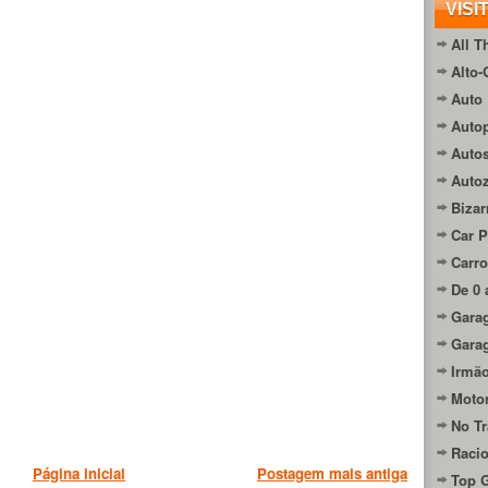
VISI
All T
Alto-
Auto 
Autop
Auto
Auto
Bizar
Car P
Carro
De 0 
Gara
Gara
Irmão
Moto
No Tr
Raci
Página inicial
Postagem mais antiga
Top 