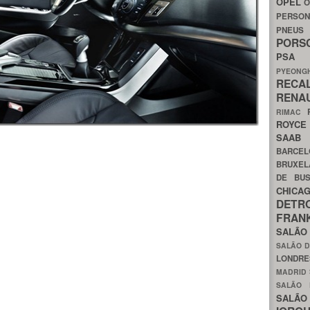
OPEL
O
PERSON
PNEU
POR
PS
PYEON
RECA
RENA
RIMAC
ROYC
SAA
BARCE
BRUXE
DE BU
CHIC
DETR
FRA
SALÃO
SALÃO D
LONDR
MADRID
SALÃO
SALÃO