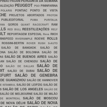
PERGUNTA DA SEMANA
PINIÃO
PAGANI
PEUGEOT
ALIZAÇÃO
PININFARINA
PGO
S
PONTIAC
PONTO DE VISTA
POLARIS
SCHE
PROJETOS ABORTADOS
PROTON
A
PUBLIEDITORIAL
PUMA
PURITALIA
QOROS
RAM
GHWA
QUANT
RACECRAFT
LLS
REESTILIZAÇÕES
RED BULL
RELY
ULT
REPORTAGEM ESPECIAL
RIICH
Reva
ROLLS
RINSPEED
ROEWE
RIVERSIMPLE
E
ROSSINI-BERTIN
ROVER
RUSH
S-AUTO
B
SALÃO DE BANGKOK
SALÃO DE
LONA
SALÃO DE BOLONHA
SALÃO DE
SALÃO DE BUENOS AIRES
LAS
SALÃO
SALÃO DE
SAN
SALÃO DE CHENGDU
SALÃO DE
AGO
SALÃO DE DALLAS
OIT
SALÃO DE
SALÃO DE DUBAI
NKFURT
SALÃO DE GENEBRA
 DE GUANGZHOU
SALÃO DE HANNOVER
SALÃO DE LEIPZIG
SALÃO DE
E ISTAMBUL
SALÃO DE LOS ANGELES
ES
SALÃO DE
SALÃO DE MELBOURNE
SALÃO DE MILÃO
SALÃO DE MOSCOU
 DE MONTREAL
SALÃO DE NOVA
 DE NOVA DÉLHI