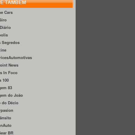
TE TAMBÉM
he Cars
Giro
Diário
olis
s Segredos
zine
ricesAutomotivas
oint News
s In Foco
a 100
gem 83
gem do João
 do Décio
rpasion
ânsito
onAuto
Gear BR