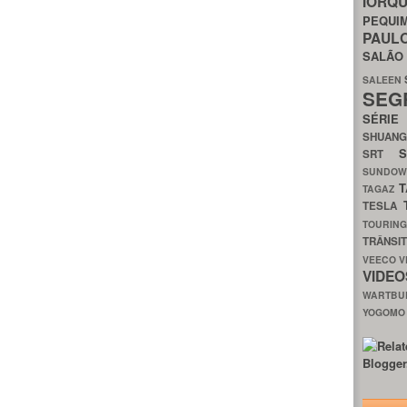
IORQ
PEQU
PAUL
SALÃ
SALEEN
SEG
SÉRI
SHUAN
SRT
SUNDO
T
TAGAZ
TESLA
TOURIN
TRÂNSI
VEECO
V
VIDE
WARTB
YOGOM