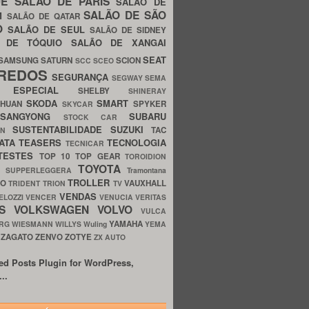
UE
SALÃO DE PARIS
SALÃO DE
SALÃO DE SÃO
IM
SALÃO DE QATAR
O
SALÃO DE SEUL
SALÃO DE SIDNEY
O DE TÓQUIO
SALÃO DE XANGAI
SEAT
SAMSUNG
SATURN
SCION
SCC
SCEO
REDOS
SEGURANÇA
SEGWAY
SEMA
E ESPECIAL
SHELBY
SHINERAY
SKODA
SMART
GHUAN
SPYKER
SKYCAR
SSANGYONG
SUBARU
STOCK CAR
SUSTENTABILIDADE
SUZUKI
TAC
WN
ATA
TEASERS
TECNOLOGIA
TECNICAR
TESTES
TOP 10
TOP GEAR
TOROIDION
TOYOTA
G SUPPERLEGGERA
Tramontana
TROLLER
TO
VAUXHALL
TRIDENT
TRION
TV
VENDAS
ELOZZI
VENCER
VENUCIA
VERITAS
OS
VOLKSWAGEN
VOLVO
VULCA
YAMAHA
URG
WIESMANN
WILLYS
Wuling
YEMA
ZAGATO
ZENVO
ZOTYE
O
ZX AUTO