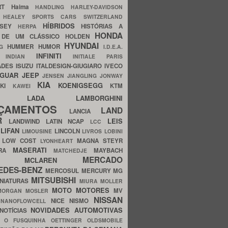
ERT
Haima
HANDLING
HARLEY-DAVIDSON
I
HEALEY SPORTS CARS SWITZERLAND
HÍBRIDOS
SSEY
HISTÓRIAS A
HERPA
HONDA
 DE UM CLÁSSICO
HOLDEN
HYUNDAI
HUMMER
HUMOR
NG
I.D.E.A.
INFINITI
IA
INDIAN
INITIALE PARIS
ADES
ISUZU
ITALDESIGN-GIUGIARO
IVECO
AGUAR
JEEP
JENSEN
JIANGLING
JONWAY
KIA
KOENIGSEGG
AKI
KTM
KAWEI
LADA
LAMBORGHINI
MHO
NÇAMENTOS
LAND
LANCIA
ER
LEIS
LANDWIND
LATIN NCAP
LCC
S
LIFAN
LINCOLN
LIMOUSINE
LIVROS
LOBINI
S
LOW COST
MAGNA STEYR
LYONHEART
MASERATI
DRA
MAYBACH
MATCHEDJE
MERCADO
ZDA
MCLAREN
EDES-BENZ
MERCOSUL
MERCURY
MG
MITSUBISHI
INIATURAS
MIURA
MOLLER
MOTO
MOTORES
MV
MORGAN
MOSLER
NISSAN
a
NICE
NISMO
NANOFLOWCELL
NOVIDADES AUTOMOTIVAS
NOTÍCIAS
C
O FUSQUINHA
OETTINGER
OLDSMOBILE