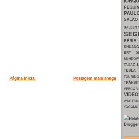
IORQ
PEQU
PAUL
SALÃ
SALEEN
SEG
SÉRI
SHUAN
SRT
SUNDO
T
TAGAZ
TESLA
TOURIN
Página inicial
Postagem mais antiga
TRÂNSI
VEECO
V
VIDE
WARTB
YOGOM