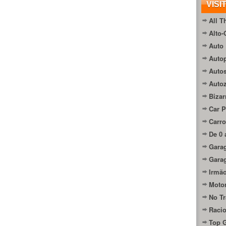
VISI
All T
Alto-
Auto 
Autop
Auto
Auto
Bizar
Car P
Carro
De 0 
Gara
Gara
Irmão
Moto
No Tr
Raci
Top 