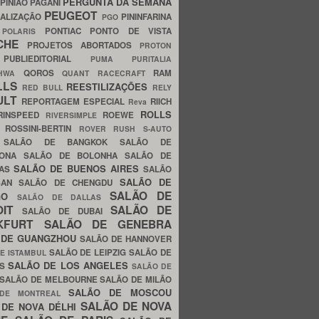
PERGUNTA DA SEMANA
PINIÃO
PAGANI
PEUGEOT
ALIZAÇÃO
PININFARINA
PGO
S
PONTIAC
PONTO DE VISTA
POLARIS
SCHE
PROJETOS ABORTADOS
PROTON
A
PUBLIEDITORIAL
PUMA
PURITALIA
QOROS
RAM
GHWA
QUANT
RACECRAFT
LLS
REESTILIZAÇÕES
RED BULL
RELY
ULT
REPORTAGEM ESPECIAL
RIICH
Reva
ROLLS
RINSPEED
ROEWE
RIVERSIMPLE
E
ROSSINI-BERTIN
ROVER
RUSH
S-AUTO
B
SALÃO DE BANGKOK
SALÃO DE
LONA
SALÃO DE BOLONHA
SALÃO DE
SALÃO DE BUENOS AIRES
LAS
SALÃO
SALÃO DE
SAN
SALÃO DE CHENGDU
SALÃO DE
AGO
SALÃO DE DALLAS
OIT
SALÃO DE
SALÃO DE DUBAI
NKFURT
SALÃO DE GENEBRA
 DE GUANGZHOU
SALÃO DE HANNOVER
SALÃO DE LEIPZIG
SALÃO DE
E ISTAMBUL
SALÃO DE LOS ANGELES
ES
SALÃO DE
SALÃO DE MELBOURNE
SALÃO DE MILÃO
SALÃO DE MOSCOU
 DE MONTREAL
SALÃO DE NOVA
 DE NOVA DÉLHI