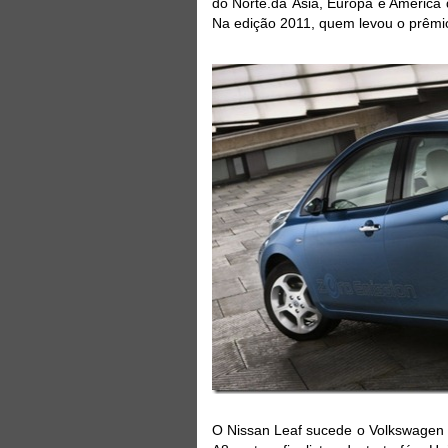
do Norte.da Ásia, Europa e América 
Na edição 2011, quem levou o prêmio 
O Nissan Leaf sucede o Volkswagen