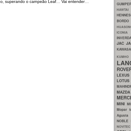
Ano, superando o campeão Leaf… Vai entender…
GUMP
HAWTA
HENNE
BORDO
HUASO
ICON
INVERD
JAC
J
KAWAS
KU
LA
ROV
LEXU
LOTU
MAHIN
MA
MERC
MINI
M
Mopar
Agust
NOBLE
NOVITE