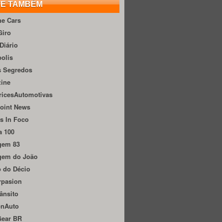
TE TAMBÉM
he Cars
Giro
Diário
olis
s Segredos
zine
ricesAutomotivas
oint News
s In Foco
a 100
gem 83
gem do João
 do Décio
rpasion
ânsito
onAuto
Gear BR