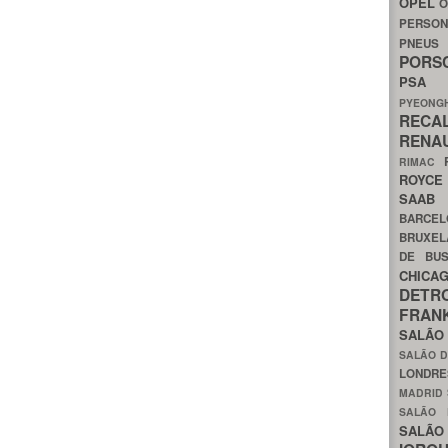
OPEL
O
PERSON
PNEU
POR
PS
PYEON
RECA
RENA
RIMAC
ROYC
SAA
BARCE
BRUXE
DE BU
CHIC
DETR
FRA
SALÃO
SALÃO D
LONDR
MADRID
SALÃO
SALÃO