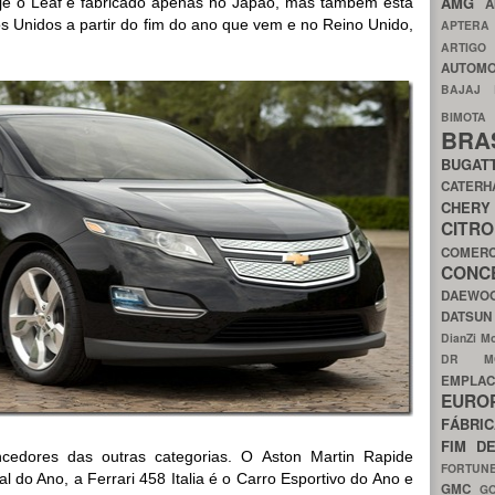
AMG
 Hoje o Leaf é fabricado apenas no Japão, mas também está
A
 Unidos a partir do fim do ano que vem e no Reino Unido,
APTER
ARTIG
AUTOMO
BAJAJ
BIMOT
BRA
BUGAT
CATER
CH
CIT
COMER
CON
DAEW
DATSU
DianZi M
DR 
EMPL
EURO
FÁBRI
FIM D
edores das outras categorias. O Aston Martin Rapide
FORTUN
l do Ano, a Ferrari 458 Italia é o Carro Esportivo do Ano e
GMC
G