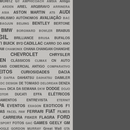
MORITZ GT
Antigo
AMPHICOACH
AMSIA
ARIEL
ARQBRAVO
A
ARDEN
ARRINERA
AUDI
ASTON MARTIN
O
ASIA
ATS
AVALIAÇÃO
BILISMO
AUTÔNOMOS
BAC
BENTLEY
BERTONE
BAOJUN
BEIJING
BMW
BRABUS
A
BORGWARD
BOWLER
SIL
BRILLIANCE
BUFALOS
BRUSA
TI
BUICK
CADILLAC
BYD
CARRO DO ANO
HAM
CHANA
CHANGAN
CHANGHE
CHAMONIX
CHEVROLET
ERY
CHRYSLER
ROEN
CLÁSSICOS
CN AUTO
CLIMAX
CIAIS
COMERCIAL ANTIGO
COMPARATIVO
CEITOS
CURIOSIDADES
DACIA
OO
DAHIATSU
DAIMLER
DAFRA
DAIHATSU
N
DE TOMASO
DENZA
DC DESIGN
DELOREAN
DODGE
DICA DA SEMANA
otors
DKW
DOJO
ELÉTRICOS
DUCATI
EFFA
MOTOR
ACAMENTOS
ENTREVISTA
ETERNIT
PA
EVENTOS
EXOTICOS
F1
EXAGON
FIAT
CAS
FERRARI
FILMES
FACEL
FAW
FORD
E CARREIRA
FLAGRA
FISKER
GAMES
GEELY
GM
FOTOS
ESPORT
GAC
Great Wall
OOGLE
GORDON MURRAY
GTA