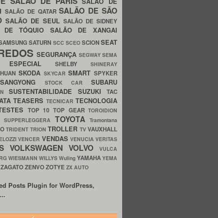
UE
SALÃO DE PARIS
SALÃO DE
SALÃO DE SÃO
IM
SALÃO DE QATAR
O
SALÃO DE SEUL
SALÃO DE SIDNEY
O DE TÓQUIO
SALÃO DE XANGAI
SEAT
SAMSUNG
SATURN
SCION
SCC
SCEO
REDOS
SEGURANÇA
SEGWAY
SEMA
E ESPECIAL
SHELBY
SHINERAY
SKODA
SMART
GHUAN
SPYKER
SKYCAR
SSANGYONG
SUBARU
STOCK CAR
SUSTENTABILIDADE
SUZUKI
TAC
WN
ATA
TEASERS
TECNOLOGIA
TECNICAR
TESTES
TOP 10
TOP GEAR
TOROIDION
TOYOTA
G SUPPERLEGGERA
Tramontana
TROLLER
TO
VAUXHALL
TRIDENT
TRION
TV
VENDAS
ELOZZI
VENCER
VENUCIA
VERITAS
OS
VOLKSWAGEN
VOLVO
VULCA
YAMAHA
URG
WIESMANN
WILLYS
Wuling
YEMA
ZAGATO
ZENVO
ZOTYE
O
ZX AUTO