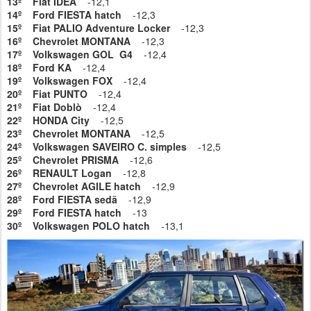
13º Fiat IDEA
-12,1
14º Ford FIESTA hatch
-12,3
15º Fiat PALIO Adventure Locker
-12,3
16º Chevrolet MONTANA
-12,3
17º Volkswagen GOL G4
-12,4
18º Ford KA
-12,4
19º Volkswagen FOX
-12,4
20º Fiat PUNTO
-12,4
21º Fiat Doblò
-12,4
22º HONDA City
-12,5
23º Chevrolet MONTANA
-12,5
24º Volkswagen SAVEIRO C. simples
-12,5
25º Chevrolet PRISMA
-12,6
26º RENAULT Logan
-12,8
27º Chevrolet AGILE hatch
-12,9
28º Ford FIESTA sedã
-12,9
29º Ford FIESTA hatch
-13
30º Volkswagen POLO hatch
-13,1