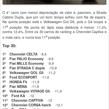
O 4° carro com menor depreciação de valor é, pasmem, a Strada
Cabine Dupla, que por um bom tempo sofreu com fila de espera.
Na quinta posição está o Volkswagen Gol G5, pois o G4 ocupa a
a
17
posição. Na ponta do lápis essa distância é menor, 11,2%
contra 12,4%. Entre os 30 carros do ranking a Chevrolet Captiva e
a
o mais caro, e numa boa 11
posição.
Top 30:
1º Chevrolet CELTA
-9,4
2º Fiat PALIO Economy
-9,6
3º Fiat MILLE Economy
-9,9
4º Fiat STRADA C dupla
-10,9
5º Volkswagen GOL G5
-11,2
6º Ford ECOSPORT
-11,6
7º HONDA Fit
-11,9
8º Fiat SIENA
-11,9
9º Volkswagen VOYAGE G5
-11,9
10º Ford KA
-12
11º Chevrolet CAPTIVA
-12
12º Chevrolet CORSA hatch
-12,1