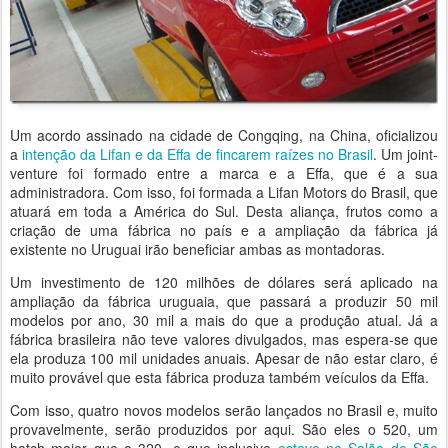
Um acordo assinado na cidade de Congqing, na China, oficializou
a
intenção da Lifan e da Effa de fincarem raízes no Brasil
. Um joint-
venture foi formado entre a marca e a Effa, que é a sua
administradora. Com isso, foi formada a Lifan Motors do Brasil, que
atuará em toda a América do Sul. Desta aliança, frutos como a
criação de uma fábrica no país e a ampliação da fábrica já
existente no Uruguai irão beneficiar ambas as montadoras.
Um investimento de 120 milhões de dólares será aplicado na
ampliação da fábrica uruguaia, que passará a produzir 50 mil
modelos por ano, 30 mil a mais do que a produção atual. Já a
fábrica brasileira não teve valores divulgados, mas espera-se que
ela produza 100 mil unidades anuais. Apesar de não estar claro, é
muito provável que esta fábrica produza também veículos da Effa.
Com isso, quatro novos modelos serão lançados no Brasil e, muito
provavelmente, serão produzidos por aqui. São eles o 520, um