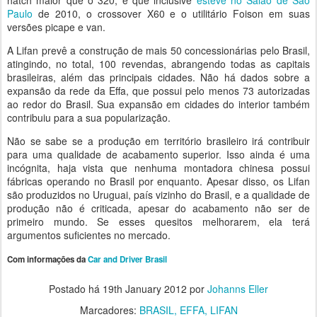
hatch maior que o 320, e que inclusive
esteve no Salão de São
Paulo
de 2010, o crossover X60 e o utilitário Foison em suas
versões picape e van.
A Lifan prevê a construção de mais 50 concessionárias pelo Brasil,
atingindo, no total, 100 revendas, abrangendo todas as capitais
brasileiras, além das principais cidades. Não há dados sobre a
expansão da rede da Effa, que possui pelo menos 73 autorizadas
ao redor do Brasil. Sua expansão em cidades do interior também
contribuiu para a sua popularização.
Não se sabe se a produção em território brasileiro irá contribuir
para uma qualidade de acabamento superior. Isso ainda é uma
incógnita, haja vista que nenhuma montadora chinesa possui
fábricas operando no Brasil por enquanto. Apesar disso, os Lifan
são produzidos no Uruguai, país vizinho do Brasil, e a qualidade de
produção não é criticada, apesar do acabamento não ser de
primeiro mundo. Se esses quesitos melhorarem, ela terá
argumentos suficientes no mercado.
Com informações da
Car and Driver Brasil
Postado há
19th January 2012
por
Johanns Eller
Marcadores:
BRASIL
EFFA
LIFAN