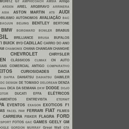
MORITZ GT
Antigo
AMPHICOACH
AMSIA
ARIEL
ARQBRAVO
A
ARDEN
ARRINERA
AUDI
ASTON MARTIN
O
ASIA
ATS
AVALIAÇÃO
BILISMO
AUTÔNOMOS
BAC
BENTLEY
BERTONE
BAOJUN
BEIJING
BMW
BRABUS
A
BORGWARD
BOWLER
SIL
BRILLIANCE
BUFALOS
BRUSA
TI
BUICK
CADILLAC
BYD
CARRO DO ANO
HAM
CHANA
CHANGAN
CHANGHE
CHAMONIX
CHEVROLET
ERY
CHRYSLER
ROEN
CLÁSSICOS
CN AUTO
CLIMAX
CIAIS
COMERCIAL ANTIGO
COMPARATIVO
CEITOS
CURIOSIDADES
DACIA
OO
DAHIATSU
DAIMLER
DAFRA
DAIHATSU
N
DE TOMASO
DENZA
DC DESIGN
DELOREAN
DODGE
DICA DA SEMANA
otors
DKW
DOJO
ELÉTRICOS
DUCATI
EFFA
MOTOR
ACAMENTOS
ENTREVISTA
ETERNIT
PA
EVENTOS
EXOTICOS
F1
EXAGON
FIAT
CAS
FERRARI
FILMES
FACEL
FAW
FORD
E CARREIRA
FLAGRA
FISKER
GAMES
GEELY
GM
FOTOS
ESPORT
GAC
Great Wall
OOGLE
GORDON MURRAY
GTA