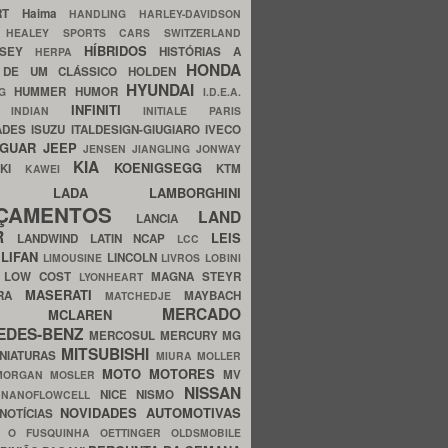
ERT
Haima
HANDLING
HARLEY-DAVIDSON
I
HEALEY SPORTS CARS SWITZERLAND
HÍBRIDOS
SSEY
HISTÓRIAS A
HERPA
HONDA
 DE UM CLÁSSICO
HOLDEN
HYUNDAI
HUMMER
HUMOR
NG
I.D.E.A.
INFINITI
IA
INDIAN
INITIALE PARIS
ADES
ISUZU
ITALDESIGN-GIUGIARO
IVECO
AGUAR
JEEP
JENSEN
JIANGLING
JONWAY
KIA
KOENIGSEGG
AKI
KTM
KAWEI
LADA
LAMBORGHINI
MHO
NÇAMENTOS
LAND
LANCIA
ER
LEIS
LANDWIND
LATIN NCAP
LCC
S
LIFAN
LINCOLN
LIMOUSINE
LIVROS
LOBINI
S
LOW COST
MAGNA STEYR
LYONHEART
MASERATI
DRA
MAYBACH
MATCHEDJE
MERCADO
ZDA
MCLAREN
EDES-BENZ
MERCOSUL
MERCURY
MG
MITSUBISHI
INIATURAS
MIURA
MOLLER
MOTO
MOTORES
MV
MORGAN
MOSLER
NISSAN
a
NICE
NISMO
NANOFLOWCELL
NOVIDADES AUTOMOTIVAS
NOTÍCIAS
C
O FUSQUINHA
OETTINGER
OLDSMOBILE