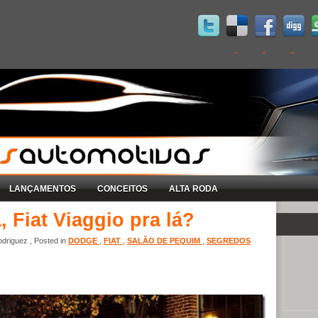
LANÇAMENTOS
CONCEITOS
ALTA RODA
 Fiat Viaggio pra lá?
driguez , Posted in
DODGE
,
FIAT
,
SALÃO DE PEQUIM
,
SEGREDOS