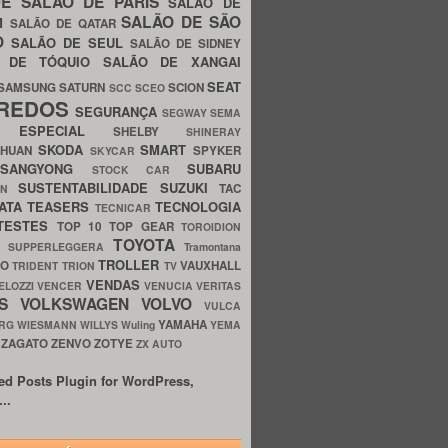
UE
SALÃO DE PARIS
SALÃO DE
SALÃO DE SÃO
IM
SALÃO DE QATAR
O
SALÃO DE SEUL
SALÃO DE SIDNEY
O DE TÓQUIO
SALÃO DE XANGAI
SEAT
SAMSUNG
SATURN
SCION
SCC
SCEO
REDOS
SEGURANÇA
SEGWAY
SEMA
E ESPECIAL
SHELBY
SHINERAY
SKODA
SMART
GHUAN
SPYKER
SKYCAR
SSANGYONG
SUBARU
STOCK CAR
SUSTENTABILIDADE
SUZUKI
TAC
WN
ATA
TEASERS
TECNOLOGIA
TECNICAR
TESTES
TOP 10
TOP GEAR
TOROIDION
TOYOTA
G SUPPERLEGGERA
Tramontana
TROLLER
TO
VAUXHALL
TRIDENT
TRION
TV
VENDAS
ELOZZI
VENCER
VENUCIA
VERITAS
OS
VOLKSWAGEN
VOLVO
VULCA
YAMAHA
URG
WIESMANN
WILLYS
Wuling
YEMA
ZAGATO
ZENVO
ZOTYE
O
ZX AUTO