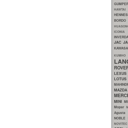
GUMP
HAWTA
HENNE
BORDO
HUASO
ICON
INVERD
JAC
J
KAWAS
KU
LA
ROV
LEXU
LOTU
MAHIN
MA
MERC
MINI
M
Mopar
Agust
NOBLE
NOVITE