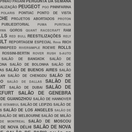
PERGUNTA DA SEMANA
PINIÃO
PAGANI
PEUGEOT
ALIZAÇÃO
PININFARINA
PGO
S
PONTIAC
PONTO DE VISTA
POLARIS
SCHE
PROJETOS ABORTADOS
PROTON
A
PUBLIEDITORIAL
PUMA
PURITALIA
QOROS
RAM
GHWA
QUANT
RACECRAFT
LLS
REESTILIZAÇÕES
RED BULL
RELY
ULT
REPORTAGEM ESPECIAL
RIICH
Reva
ROLLS
RINSPEED
ROEWE
RIVERSIMPLE
E
ROSSINI-BERTIN
ROVER
RUSH
S-AUTO
B
SALÃO DE BANGKOK
SALÃO DE
LONA
SALÃO DE BOLONHA
SALÃO DE
SALÃO DE BUENOS AIRES
LAS
SALÃO
SALÃO DE
SAN
SALÃO DE CHENGDU
SALÃO DE
AGO
SALÃO DE DALLAS
OIT
SALÃO DE
SALÃO DE DUBAI
NKFURT
SALÃO DE GENEBRA
 DE GUANGZHOU
SALÃO DE HANNOVER
SALÃO DE LEIPZIG
SALÃO DE
E ISTAMBUL
SALÃO DE LOS ANGELES
ES
SALÃO DE
SALÃO DE MELBOURNE
SALÃO DE MILÃO
SALÃO DE MOSCOU
 DE MONTREAL
SALÃO DE NOVA
 DE NOVA DÉLHI