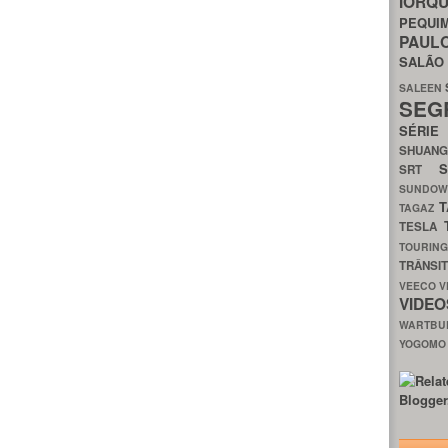
IORQ
PEQU
PAUL
SALÃ
SALEEN
SEG
SÉRI
SHUAN
SRT
SUNDO
T
TAGAZ
TESLA
TOURIN
TRÂNSI
VEECO
V
VIDE
WARTB
YOGOM