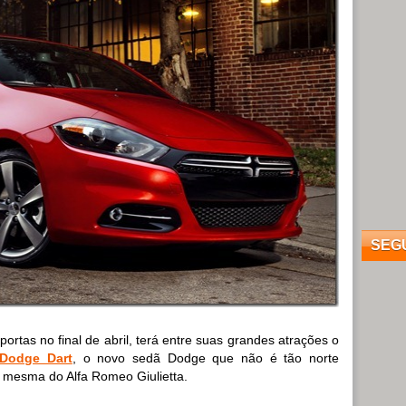
SEG
ortas no final de abril, terá entre suas grandes atrações o
Dodge Dart
, o novo sedã Dodge que não é tão norte
 mesma do Alfa Romeo Giulietta.