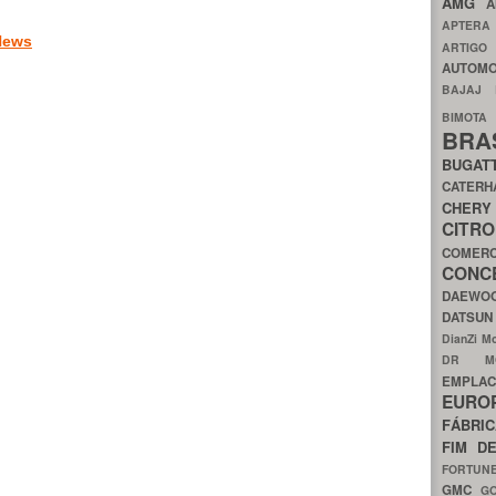
AMG
A
APTER
News
ARTIG
AUTOMO
BAJAJ
BIMOT
BRA
BUGAT
CATER
CH
CIT
COMER
CON
DAEW
DATSU
DianZi M
DR 
EMPL
EURO
FÁBRI
FIM D
FORTUN
GMC
G