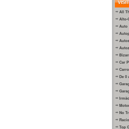
VISI
All T
Alto-
Auto 
Autop
Auto
Auto
Bizar
Car P
Carro
De 0 
Gara
Gara
Irmão
Moto
No Tr
Raci
Top 