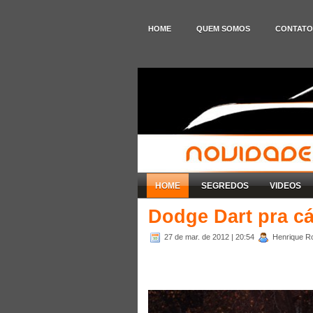
HOME
QUEM SOMOS
CONTATO
HOME
SEGREDOS
VIDEOS
Dodge Dart pra cá,
27 de mar. de 2012
| 20:54
Henrique Ro