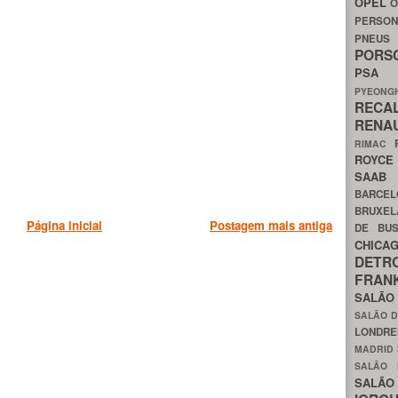
OPEL
O
PERSON
PNEU
POR
PS
PYEON
RECA
RENA
RIMAC
ROYC
SAA
BARCE
BRUXE
Página inicial
Postagem mais antiga
DE BU
CHIC
DETR
FRA
SALÃO
SALÃO D
LONDR
MADRID
SALÃO
SALÃO