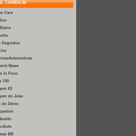
TE TAMBÉM
he Cars
Giro
Diário
olis
s Segredos
zine
ricesAutomotivas
oint News
s In Foco
a 100
gem 83
gem do João
 do Décio
rpasion
ânsito
onAuto
Gear BR