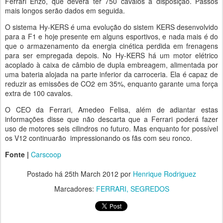
Ferrari Enzo, que deverá ter 750 cavalos a disposição. Passos
mais longos serão dados em seguida.
O sistema Hy-KERS é uma evolução do sistem KERS desenvolvido
para a F1 e hoje presente em alguns esportivos, e nada mais é do
que o armazenamento da energia cinética perdida em frenagens
para ser empregada depois. No Hy-KERS há um motor elétrico
acoplado à caixa de câmbio de dupla embreagem, alimentada por
uma bateria alojada na parte inferior da carroceria. Ela é capaz de
reduzir as emissões de CO2 em 35%, enquanto garante uma força
extra de 100 cavalos.
O CEO da Ferrari, Amedeo Felisa, além de adiantar estas
informações disse que não descarta que a Ferrari poderá fazer
uso de motores seis cilindros no futuro. Mas enquanto for possível
os V12 continuarão impressionando os fãs com seu ronco.
Fonte |
Carscoop
Postado há
25th March 2012
por
Henrique Rodriguez
Marcadores:
FERRARI
SEGREDOS