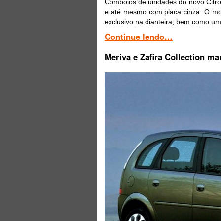
Comboios de unidades do novo Citro
e até mesmo com placa cinza. O mod
exclusivo na dianteira, bem como um 
Continue lendo…
Meriva e Zafira Collection ma