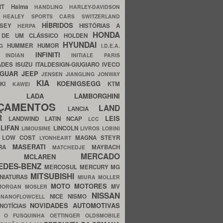
ERT
Haima
HANDLING
HARLEY-DAVIDSON
I
HEALEY SPORTS CARS SWITZERLAND
HÍBRIDOS
SSEY
HISTÓRIAS A
HERPA
HONDA
 DE UM CLÁSSICO
HOLDEN
HYUNDAI
HUMMER
HUMOR
NG
I.D.E.A.
INFINITI
IA
INDIAN
INITIALE PARIS
ADES
ISUZU
ITALDESIGN-GIUGIARO
IVECO
AGUAR
JEEP
JENSEN
JIANGLING
JONWAY
KIA
KOENIGSEGG
AKI
KTM
KAWEI
LADA
LAMBORGHINI
MHO
NÇAMENTOS
LAND
LANCIA
ER
LEIS
LANDWIND
LATIN NCAP
LCC
S
LIFAN
LINCOLN
LIMOUSINE
LIVROS
LOBINI
S
LOW COST
MAGNA STEYR
LYONHEART
MASERATI
DRA
MAYBACH
MATCHEDJE
MERCADO
ZDA
MCLAREN
EDES-BENZ
MERCOSUL
MERCURY
MG
MITSUBISHI
INIATURAS
MIURA
MOLLER
MOTO
MOTORES
MV
MORGAN
MOSLER
NISSAN
a
NICE
NISMO
NANOFLOWCELL
NOVIDADES AUTOMOTIVAS
NOTÍCIAS
C
O FUSQUINHA
OETTINGER
OLDSMOBILE