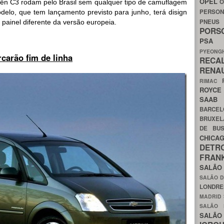
OPEL
O
ën C3 rodam pelo Brasil sem qualquer tipo de camuflagem
PERSON
elo, que tem lançamento previsto para junho, terá disign
PNEU
painel diferente da versão europeia.
POR
PS
PYEON
rcarão fim de linha
RECA
RENA
RIMAC
ROYC
SAA
BARCE
BRUXE
DE BU
CHIC
DETR
FRA
SALÃO
SALÃO D
LONDR
MADRID
SALÃO
SALÃO