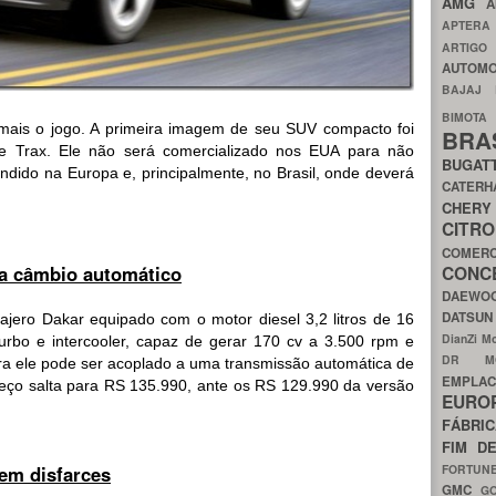
AMG
A
APTER
ARTIG
AUTOMO
BAJAJ
BIMOT
mais o jogo. A primeira imagem de seu SUV compacto foi
BRA
 Trax. Ele não será comercializado nos EUA para não
BUGAT
endido na Europa e, principalmente, no Brasil, onde deverá
CATER
CH
CIT
COMER
ha câmbio automático
CON
DAEW
DATSU
ajero Dakar equipado com o motor diesel 3,2 litros de 16
DianZi M
turbo e intercooler, capaz de gerar 170 cv a 3.500 rpm e
DR 
ra ele pode ser acoplado a uma transmissão automática de
EMPL
reço salta para RS 135.990, ante os RS 129.990 da versão
EURO
FÁBRI
FIM D
sem disfarces
FORTUN
GMC
G