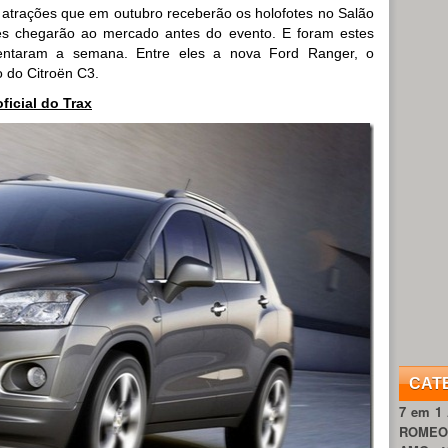
 atrações que em outubro receberão os holofotes no Salão
es chegarão ao mercado antes do evento. E foram estes
entaram a semana. Entre eles a nova Ford Ranger, o
 do Citroën C3.
ficial do Trax
CAT
7 em 1
ROME