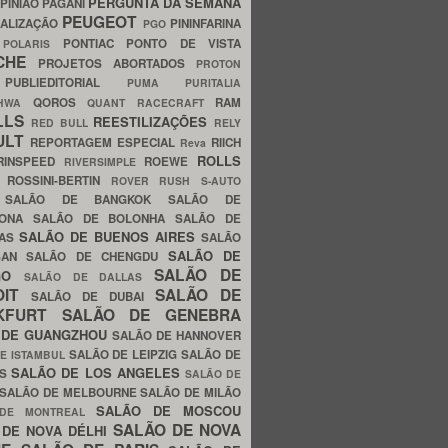
PERGUNTA DA SEMANA
PINIÃO
PAGANI
PEUGEOT
ALIZAÇÃO
PININFARINA
PGO
S
PONTIAC
PONTO DE VISTA
POLARIS
SCHE
PROJETOS ABORTADOS
PROTON
A
PUBLIEDITORIAL
PUMA
PURITALIA
QOROS
RAM
GHWA
QUANT
RACECRAFT
LLS
REESTILIZAÇÕES
RED BULL
RELY
ULT
REPORTAGEM ESPECIAL
RIICH
Reva
ROLLS
RINSPEED
ROEWE
RIVERSIMPLE
E
ROSSINI-BERTIN
ROVER
RUSH
S-AUTO
B
SALÃO DE BANGKOK
SALÃO DE
LONA
SALÃO DE BOLONHA
SALÃO DE
SALÃO DE BUENOS AIRES
LAS
SALÃO
SALÃO DE
SAN
SALÃO DE CHENGDU
SALÃO DE
AGO
SALÃO DE DALLAS
OIT
SALÃO DE
SALÃO DE DUBAI
NKFURT
SALÃO DE GENEBRA
 DE GUANGZHOU
SALÃO DE HANNOVER
SALÃO DE LEIPZIG
SALÃO DE
E ISTAMBUL
SALÃO DE LOS ANGELES
ES
SALÃO DE
SALÃO DE MELBOURNE
SALÃO DE MILÃO
SALÃO DE MOSCOU
 DE MONTREAL
SALÃO DE NOVA
 DE NOVA DÉLHI