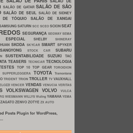
UE
SALÃO DE PARIS
SALÃO DE
SALÃO DE SÃO
IM
SALÃO DE QATAR
O
SALÃO DE SEUL
SALÃO DE SIDNEY
O DE TÓQUIO
SALÃO DE XANGAI
SEAT
SAMSUNG
SATURN
SCION
SCC
SCEO
REDOS
SEGURANÇA
SEGWAY
SEMA
E ESPECIAL
SHELBY
SHINERAY
SKODA
SMART
GHUAN
SPYKER
SKYCAR
SSANGYONG
SUBARU
STOCK CAR
SUSTENTABILIDADE
SUZUKI
TAC
WN
ATA
TEASERS
TECNOLOGIA
TECNICAR
TESTES
TOP 10
TOP GEAR
TOROIDION
TOYOTA
G SUPPERLEGGERA
Tramontana
TROLLER
TO
VAUXHALL
TRIDENT
TRION
TV
VENDAS
ELOZZI
VENCER
VENUCIA
VERITAS
OS
VOLKSWAGEN
VOLVO
VULCA
YAMAHA
URG
WIESMANN
WILLYS
Wuling
YEMA
ZAGATO
ZENVO
ZOTYE
O
ZX AUTO