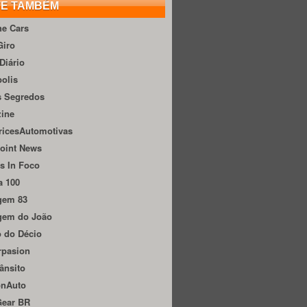
TE TAMBÉM
he Cars
Giro
Diário
olis
s Segredos
zine
ricesAutomotivas
oint News
s In Foco
a 100
gem 83
gem do João
 do Décio
rpasion
ânsito
onAuto
Gear BR