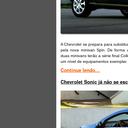
A Chevrolet se prepara para substit
pela nova minivan Spin. De forma a
duas minivans terão a série final C
um nível de equipamentos exemplar.
Continue lendo…
Chevrolet Sonic já não se es