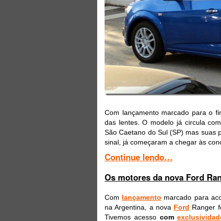
Com lançamento marcado para o fin
das lentes. O modelo já circula co
São Caetano do Sul (SP) mas suas p
sinal, já começaram a chegar às con
Continue lendo…
Os motores da nova Ford Ran
Com
lançamento
marcado para acon
na Argentina, a nova
Ford
Ranger fe
Tivemos acesso
com
exclusividad