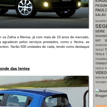
IORQ
PEQU
PAUL
SALÃ
SALEEN
SEG
SÉRI
SHUAN
uir os Zafira e Meriva, já com mais de 10 anos de mercado,
SRT
 agradecer pelos serviços prestados, como o Vectra, as
SUNDO
ollection. Serão 500 unidades de cada, tendo como destaque
T
TAGAZ
TESLA
TOURIN
TRÂNSI
conde das lentes
VEECO
V
VIDE
WARTB
YOGOM