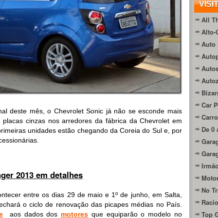
VISI
All T
Alto-
Auto 
Autop
Auto
Auto
Bizar
Car P
al deste mês, o Chevrolet Sonic já não se esconde mais
Carro
m placas cinzas nos arredores da fábrica da Chevrolet em
De 0 
rimeiras unidades estão chegando da Coreia do Sul e, por
cessionárias.
Gara
Gara
Irmão
ger 2013 em detalhes
Moto
No Tr
tecer entre os dias 29 de maio e 1º de junho, em Salta,
Raci
chará o ciclo de renovação das picapes médias no País.
Top 
e
aos dados dos
motores
que equiparão o modelo no