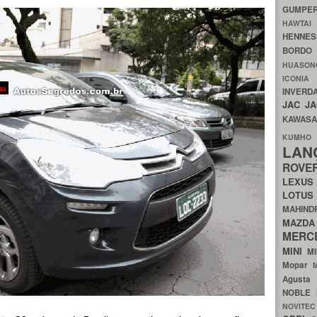
GUMP
HAWTA
HENNE
BORDO
HUASO
ICON
INVERD
JAC
J
KAWAS
KU
LA
ROV
LEXU
LOTU
MAHIN
MA
MERC
MINI
M
Mopar
Agust
NOBLE
NOVITE