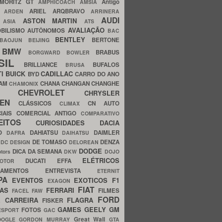
MORITZ GT
Antigo
AMPHICOACH
AMSIA
ARIEL
ARQBRAVO
A
ARDEN
ARRINERA
AUDI
ASTON MARTIN
O
ASIA
ATS
AVALIAÇÃO
BILISMO
AUTÔNOMOS
BAC
BENTLEY
BERTONE
BAOJUN
BEIJING
BMW
BRABUS
A
BORGWARD
BOWLER
SIL
BRILLIANCE
BUFALOS
BRUSA
TI
BUICK
CADILLAC
BYD
CARRO DO ANO
HAM
CHANA
CHANGAN
CHANGHE
CHAMONIX
CHEVROLET
ERY
CHRYSLER
ROEN
CLÁSSICOS
CN AUTO
CLIMAX
CIAIS
COMERCIAL ANTIGO
COMPARATIVO
CEITOS
CURIOSIDADES
DACIA
OO
DAHIATSU
DAIMLER
DAFRA
DAIHATSU
N
DE TOMASO
DENZA
DC DESIGN
DELOREAN
DODGE
DICA DA SEMANA
otors
DKW
DOJO
ELÉTRICOS
DUCATI
EFFA
MOTOR
ACAMENTOS
ENTREVISTA
ETERNIT
PA
EVENTOS
EXOTICOS
F1
EXAGON
FIAT
CAS
FERRARI
FILMES
FACEL
FAW
FORD
E CARREIRA
FLAGRA
FISKER
GAMES
GEELY
GM
FOTOS
ESPORT
GAC
Great Wall
OOGLE
GORDON MURRAY
GTA