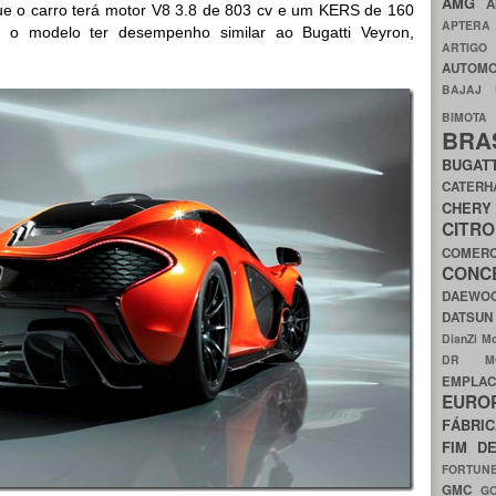
AMG
A
e o carro terá motor V8 3.8 de 803 cv e um KERS de 160
APTER
rá o modelo ter desempenho similar ao Bugatti Veyron,
ARTIG
AUTOMO
BAJAJ
BIMOT
BRA
BUGAT
CATER
CH
CIT
COMER
CON
DAEW
DATSU
DianZi M
DR 
EMPL
EURO
FÁBRI
FIM D
FORTUN
GMC
G