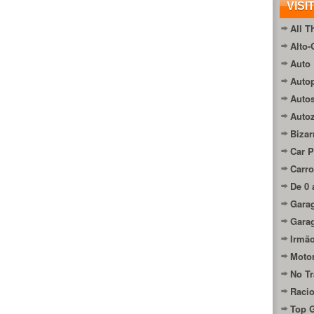
VISI
All T
Alto-
Auto 
Autop
Auto
Auto
Bizar
Car P
Carro
De 0 
Gara
Gara
Irmão
Moto
No Tr
Raci
Top 