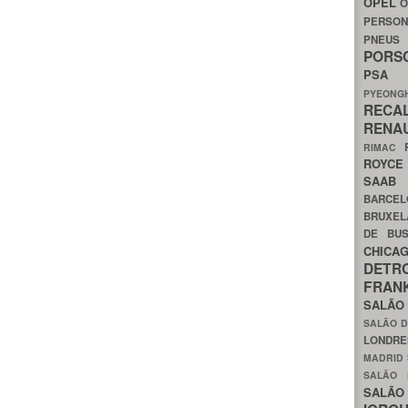
OPEL
O
PERSON
PNEU
POR
PS
PYEON
RECA
RENA
RIMAC
ROYC
SAA
BARCE
BRUXE
DE BU
CHIC
DETR
FRA
SALÃO
SALÃO D
LONDR
MADRID
SALÃO
SALÃO