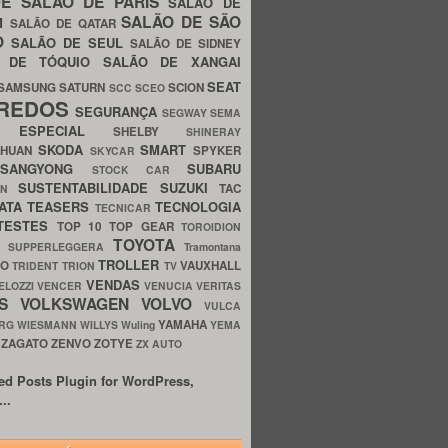
UE
SALÃO DE PARIS
SALÃO DE
SALÃO DE SÃO
IM
SALÃO DE QATAR
O
SALÃO DE SEUL
SALÃO DE SIDNEY
O DE TÓQUIO
SALÃO DE XANGAI
SEAT
SAMSUNG
SATURN
SCION
SCC
SCEO
REDOS
SEGURANÇA
SEGWAY
SEMA
E ESPECIAL
SHELBY
SHINERAY
SKODA
SMART
GHUAN
SPYKER
SKYCAR
SSANGYONG
SUBARU
STOCK CAR
SUSTENTABILIDADE
SUZUKI
TAC
WN
ATA
TEASERS
TECNOLOGIA
TECNICAR
TESTES
TOP 10
TOP GEAR
TOROIDION
TOYOTA
G SUPPERLEGGERA
Tramontana
TROLLER
TO
VAUXHALL
TRIDENT
TRION
TV
VENDAS
ELOZZI
VENCER
VENUCIA
VERITAS
OS
VOLKSWAGEN
VOLVO
VULCA
YAMAHA
URG
WIESMANN
WILLYS
Wuling
YEMA
ZAGATO
ZENVO
ZOTYE
O
ZX AUTO