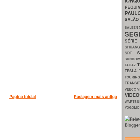
IORQ
PEQU
PAUL
SALÃ
SALEEN
SEG
SÉRI
SHUAN
SRT
SUNDO
T
TAGAZ
TESLA
TOURIN
TRÂNSI
VEECO
V
VIDE
Página inicial
Postagem mais antiga
WARTB
YOGOM