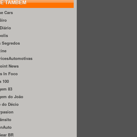
TE TAMBÉM
he Cars
Giro
Diário
olis
s Segredos
zine
ricesAutomotivas
oint News
s In Foco
a 100
gem 83
gem do João
 do Décio
rpasion
ânsito
onAuto
Gear BR