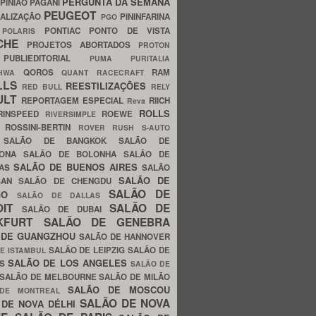
PERGUNTA DA SEMANA
PINIÃO
PAGANI
PEUGEOT
ALIZAÇÃO
PININFARINA
PGO
S
PONTIAC
PONTO DE VISTA
POLARIS
SCHE
PROJETOS ABORTADOS
PROTON
A
PUBLIEDITORIAL
PUMA
PURITALIA
QOROS
RAM
GHWA
QUANT
RACECRAFT
LLS
REESTILIZAÇÕES
RED BULL
RELY
ULT
REPORTAGEM ESPECIAL
RIICH
Reva
ROLLS
RINSPEED
ROEWE
RIVERSIMPLE
E
ROSSINI-BERTIN
ROVER
RUSH
S-AUTO
B
SALÃO DE BANGKOK
SALÃO DE
LONA
SALÃO DE BOLONHA
SALÃO DE
SALÃO DE BUENOS AIRES
LAS
SALÃO
SALÃO DE
SAN
SALÃO DE CHENGDU
SALÃO DE
AGO
SALÃO DE DALLAS
OIT
SALÃO DE
SALÃO DE DUBAI
NKFURT
SALÃO DE GENEBRA
 DE GUANGZHOU
SALÃO DE HANNOVER
SALÃO DE LEIPZIG
SALÃO DE
E ISTAMBUL
SALÃO DE LOS ANGELES
ES
SALÃO DE
SALÃO DE MELBOURNE
SALÃO DE MILÃO
SALÃO DE MOSCOU
 DE MONTREAL
SALÃO DE NOVA
 DE NOVA DÉLHI