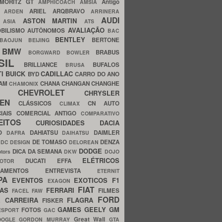
MORITZ GT
Antigo
AMPHICOACH
AMSIA
ARIEL
ARQBRAVO
A
ARDEN
ARRINERA
AUDI
ASTON MARTIN
O
ASIA
ATS
AVALIAÇÃO
BILISMO
AUTÔNOMOS
BAC
BENTLEY
BERTONE
BAOJUN
BEIJING
BMW
BRABUS
A
BORGWARD
BOWLER
SIL
BRILLIANCE
BUFALOS
BRUSA
TI
BUICK
CADILLAC
BYD
CARRO DO ANO
HAM
CHANA
CHANGAN
CHANGHE
CHAMONIX
CHEVROLET
ERY
CHRYSLER
ROEN
CLÁSSICOS
CN AUTO
CLIMAX
CIAIS
COMERCIAL ANTIGO
COMPARATIVO
CEITOS
CURIOSIDADES
DACIA
OO
DAHIATSU
DAIMLER
DAFRA
DAIHATSU
N
DE TOMASO
DENZA
DC DESIGN
DELOREAN
DODGE
DICA DA SEMANA
otors
DKW
DOJO
ELÉTRICOS
DUCATI
EFFA
MOTOR
ACAMENTOS
ENTREVISTA
ETERNIT
PA
EVENTOS
EXOTICOS
F1
EXAGON
FIAT
CAS
FERRARI
FILMES
FACEL
FAW
FORD
E CARREIRA
FLAGRA
FISKER
GAMES
GEELY
GM
FOTOS
ESPORT
GAC
Great Wall
OOGLE
GORDON MURRAY
GTA