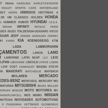
ERT
Haima
HANDLING
HARLEY-DAVIDSON
I
HEALEY SPORTS CARS SWITZERLAND
HÍBRIDOS
SSEY
HISTÓRIAS A
HERPA
HONDA
 DE UM CLÁSSICO
HOLDEN
HYUNDAI
HUMMER
HUMOR
NG
I.D.E.A.
INFINITI
IA
INDIAN
INITIALE PARIS
ADES
ISUZU
ITALDESIGN-GIUGIARO
IVECO
AGUAR
JEEP
JENSEN
JIANGLING
JONWAY
KIA
KOENIGSEGG
AKI
KTM
KAWEI
LADA
LAMBORGHINI
MHO
NÇAMENTOS
LAND
LANCIA
ER
LEIS
LANDWIND
LATIN NCAP
LCC
S
LIFAN
LINCOLN
LIMOUSINE
LIVROS
LOBINI
S
LOW COST
MAGNA STEYR
LYONHEART
MASERATI
DRA
MAYBACH
MATCHEDJE
MERCADO
ZDA
MCLAREN
EDES-BENZ
MERCOSUL
MERCURY
MG
MITSUBISHI
INIATURAS
MIURA
MOLLER
MOTO
MOTORES
MV
MORGAN
MOSLER
NISSAN
a
NICE
NISMO
NANOFLOWCELL
NOVIDADES AUTOMOTIVAS
NOTÍCIAS
C
O FUSQUINHA
OETTINGER
OLDSMOBILE