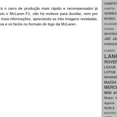
GUMP
rá o carro de produção mais rápido e recompensador já
HAWTA
HENNE
duziu o McLaren F1, não há motivos para duvidar, nem por
BORDO
 mais informações, apreciando as três imagens reveladas,
va e os faróis no formato do logo da McLaren.
HUASO
ICON
INVERD
JAC
J
KAWAS
KU
LA
ROV
LEXU
LOTU
MAHIN
MA
MERC
MINI
M
Mopar
Agust
NOBLE
NOVITE