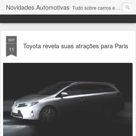
Novidades Automotivas
Tudo sobre carros e motores
SEP
Toyota revela suas atrações para Paris
11