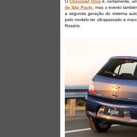
O
Chevrolet Onix
é, certamente, u
de São Paulo
, mas o evento também
a segunda geração do sistema aut
pelo modelo ter ultrapassado a marc
Rosário.