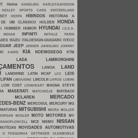
ERT
Haima
HANDLING
HARLEY-DAVIDSON
I
HEALEY SPORTS CARS SWITZERLAND
HÍBRIDOS
SSEY
HISTÓRIAS A
HERPA
HONDA
 DE UM CLÁSSICO
HOLDEN
HYUNDAI
HUMMER
HUMOR
NG
I.D.E.A.
INFINITI
IA
INDIAN
INITIALE PARIS
ADES
ISUZU
ITALDESIGN-GIUGIARO
IVECO
AGUAR
JEEP
JENSEN
JIANGLING
JONWAY
KIA
KOENIGSEGG
AKI
KTM
KAWEI
LADA
LAMBORGHINI
MHO
NÇAMENTOS
LAND
LANCIA
ER
LEIS
LANDWIND
LATIN NCAP
LCC
S
LIFAN
LINCOLN
LIMOUSINE
LIVROS
LOBINI
S
LOW COST
MAGNA STEYR
LYONHEART
MASERATI
DRA
MAYBACH
MATCHEDJE
MERCADO
ZDA
MCLAREN
EDES-BENZ
MERCOSUL
MERCURY
MG
MITSUBISHI
INIATURAS
MIURA
MOLLER
MOTO
MOTORES
MV
MORGAN
MOSLER
NISSAN
a
NICE
NISMO
NANOFLOWCELL
NOVIDADES AUTOMOTIVAS
NOTÍCIAS
C
O FUSQUINHA
OETTINGER
OLDSMOBILE