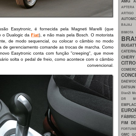
AMG
A
APTER
ARTIG
AUTOMO
BAJAJ
são Easytronic, é fornecida pela Magneti Marelli (que
BIMOT
e o Dualogic da
Fiat
), e não mais pela Bosch. O motorista
BRA
te, de modo sequencial, ou colocar o câmbio no modo
BUGAT
ema de gerenciamento comande as trocas de marcha. Como
CATER
 novo Easytronic conta com função "creeping", que move
CH
uário solta o pedal de freio, como acontece com o câmbio
CIT
o convencional.
COMER
CON
DAEW
DATSU
DianZi M
DR 
EMPL
EURO
FÁBRI
FIM D
FORTUN
GMC
G