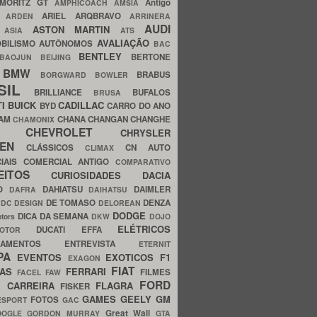
MORITZ GT
Antigo
AMPHICOACH
AMSIA
ARIEL
ARQBRAVO
A
ARDEN
ARRINERA
AUDI
ASTON MARTIN
O
ASIA
ATS
AVALIAÇÃO
BILISMO
AUTÔNOMOS
BAC
BENTLEY
BERTONE
BAOJUN
BEIJING
BMW
BRABUS
A
BORGWARD
BOWLER
SIL
BRILLIANCE
BUFALOS
BRUSA
TI
BUICK
CADILLAC
BYD
CARRO DO ANO
HAM
CHANA
CHANGAN
CHANGHE
CHAMONIX
CHEVROLET
ERY
CHRYSLER
ROEN
CLÁSSICOS
CN AUTO
CLIMAX
CIAIS
COMERCIAL ANTIGO
COMPARATIVO
CEITOS
CURIOSIDADES
DACIA
OO
DAHIATSU
DAIMLER
DAFRA
DAIHATSU
N
DE TOMASO
DENZA
DC DESIGN
DELOREAN
DODGE
DICA DA SEMANA
otors
DKW
DOJO
ELÉTRICOS
DUCATI
EFFA
MOTOR
ACAMENTOS
ENTREVISTA
ETERNIT
PA
EVENTOS
EXOTICOS
F1
EXAGON
FIAT
CAS
FERRARI
FILMES
FACEL
FAW
FORD
E CARREIRA
FLAGRA
FISKER
GAMES
GEELY
GM
FOTOS
ESPORT
GAC
Great Wall
OOGLE
GORDON MURRAY
GTA