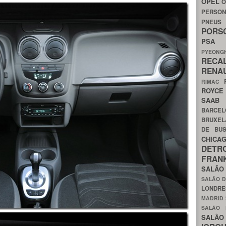
OPEL
O
PERSON
PNEU
POR
PS
PYEON
RECA
RENA
RIMAC
ROYC
SAA
BARCE
BRUXE
DE BU
CHIC
DETR
FRA
SALÃO
SALÃO D
LONDR
MADRID
SALÃO
SALÃO