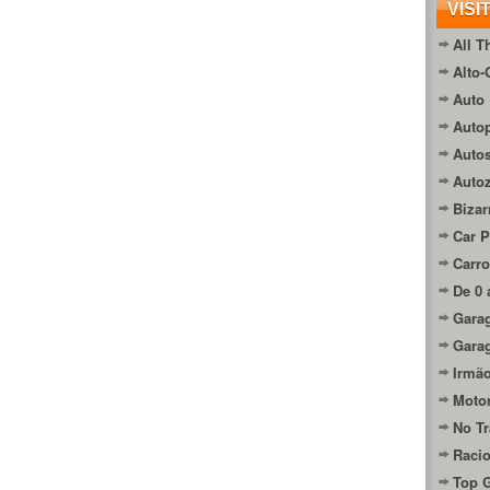
VISI
All T
Alto-
Auto 
Autop
Auto
Auto
Bizar
Car P
Carro
De 0 
Gara
Gara
Irmão
Moto
No Tr
Raci
Top 