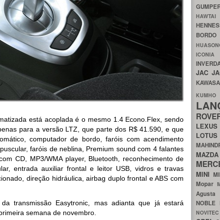
GUMP
HAWTA
HENNE
BORDO
HUASO
ICON
INVERD
JAC
J
KAWAS
KU
LA
ROV
matizada está acoplada é o mesmo 1.4 Econo.Flex, sendo
LEXU
penas para a versão LTZ, que parte dos R$ 41.590, e que
LOTU
tomático, computador de bordo, faróis com acendimento
MAHIN
puscular, faróis de neblina, Premium sound com 4 falantes
MA
 com CD, MP3/WMA player, Bluetooth, reconhecimento de
MERC
r, entrada auxiliar frontal e leitor USB, vidros e travas
MINI
M
cionado, direção hidráulica, airbag duplo frontal e ABS com
Mopar
Agust
 da transmissão Easytronic, mas adianta que já estará
NOBLE
a primeira semana de novembro.
NOVITE