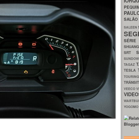
IORQ
PEQU
PAUL
SALÃ
SALEEN
SEG
SÉRI
SHUAN
SRT
SUNDO
T
TAGAZ
TESLA
TOURIN
TRÂNSI
VEECO
V
VIDE
WARTB
YOGOM