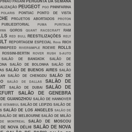
PERGUNTA DA SEMANA
PINIÃO
PAGANI
PEUGEOT
ALIZAÇÃO
PININFARINA
PGO
S
PONTIAC
PONTO DE VISTA
POLARIS
SCHE
PROJETOS ABORTADOS
PROTON
A
PUBLIEDITORIAL
PUMA
PURITALIA
QOROS
RAM
GHWA
QUANT
RACECRAFT
LLS
REESTILIZAÇÕES
RED BULL
RELY
ULT
REPORTAGEM ESPECIAL
RIICH
Reva
ROLLS
RINSPEED
ROEWE
RIVERSIMPLE
E
ROSSINI-BERTIN
ROVER
RUSH
S-AUTO
B
SALÃO DE BANGKOK
SALÃO DE
LONA
SALÃO DE BOLONHA
SALÃO DE
SALÃO DE BUENOS AIRES
LAS
SALÃO
SALÃO DE
SAN
SALÃO DE CHENGDU
SALÃO DE
AGO
SALÃO DE DALLAS
OIT
SALÃO DE
SALÃO DE DUBAI
NKFURT
SALÃO DE GENEBRA
 DE GUANGZHOU
SALÃO DE HANNOVER
SALÃO DE LEIPZIG
SALÃO DE
E ISTAMBUL
SALÃO DE LOS ANGELES
ES
SALÃO DE
SALÃO DE MELBOURNE
SALÃO DE MILÃO
SALÃO DE MOSCOU
 DE MONTREAL
SALÃO DE NOVA
 DE NOVA DÉLHI