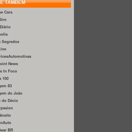
TE TAMBÉM
he Cars
Giro
Diário
olis
s Segredos
zine
ricesAutomotivas
oint News
s In Foco
a 100
gem 83
gem do João
 do Décio
rpasion
ânsito
onAuto
Gear BR