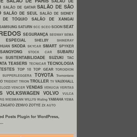
UE
SALÃO DE PARIS
SALÃO DE
SALÃO DE SÃO
IM
SALÃO DE QATAR
O
SALÃO DE SEUL
SALÃO DE SIDNEY
O DE TÓQUIO
SALÃO DE XANGAI
SEAT
SAMSUNG
SATURN
SCION
SCC
SCEO
REDOS
SEGURANÇA
SEGWAY
SEMA
E ESPECIAL
SHELBY
SHINERAY
SKODA
SMART
GHUAN
SPYKER
SKYCAR
SSANGYONG
SUBARU
STOCK CAR
SUSTENTABILIDADE
SUZUKI
TAC
WN
ATA
TEASERS
TECNOLOGIA
TECNICAR
TESTES
TOP 10
TOP GEAR
TOROIDION
TOYOTA
G SUPPERLEGGERA
Tramontana
TROLLER
TO
VAUXHALL
TRIDENT
TRION
TV
VENDAS
ELOZZI
VENCER
VENUCIA
VERITAS
OS
VOLKSWAGEN
VOLVO
VULCA
YAMAHA
URG
WIESMANN
WILLYS
Wuling
YEMA
ZAGATO
ZENVO
ZOTYE
O
ZX AUTO