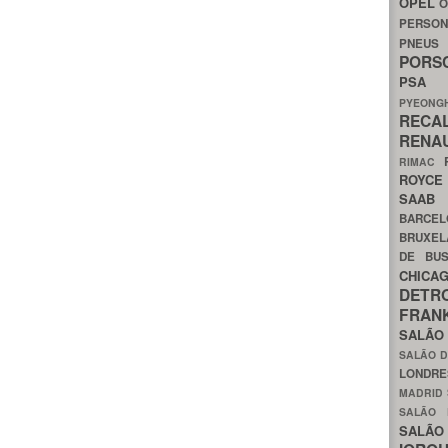
OPEL
O
PERSON
PNEU
POR
PS
PYEON
RECA
RENA
RIMAC
ROYC
SAA
BARCE
BRUXE
DE BU
CHIC
DETR
FRA
SALÃO
SALÃO D
LONDR
MADRID
SALÃO
SALÃO