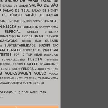
UE
SALÃO DE PARIS
SALÃO DE
SALÃO DE SÃO
IM
SALÃO DE QATAR
O
SALÃO DE SEUL
SALÃO DE SIDNEY
O DE TÓQUIO
SALÃO DE XANGAI
SEAT
SAMSUNG
SATURN
SCION
SCC
SCEO
REDOS
SEGURANÇA
SEGWAY
SEMA
E ESPECIAL
SHELBY
SHINERAY
SKODA
SMART
GHUAN
SPYKER
SKYCAR
SSANGYONG
SUBARU
STOCK CAR
SUSTENTABILIDADE
SUZUKI
TAC
WN
ATA
TEASERS
TECNOLOGIA
TECNICAR
TESTES
TOP 10
TOP GEAR
TOROIDION
TOYOTA
G SUPPERLEGGERA
Tramontana
TROLLER
TO
VAUXHALL
TRIDENT
TRION
TV
VENDAS
ELOZZI
VENCER
VENUCIA
VERITAS
OS
VOLKSWAGEN
VOLVO
VULCA
YAMAHA
URG
WIESMANN
WILLYS
Wuling
YEMA
ZAGATO
ZENVO
ZOTYE
O
ZX AUTO