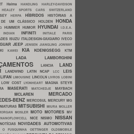
ERT
Haima
HANDLING
HARLEY-DAVIDSON
I
HEALEY SPORTS CARS SWITZERLAND
HÍBRIDOS
SSEY
HISTÓRIAS A
HERPA
HONDA
 DE UM CLÁSSICO
HOLDEN
HYUNDAI
HUMMER
HUMOR
NG
I.D.E.A.
INFINITI
IA
INDIAN
INITIALE PARIS
ADES
ISUZU
ITALDESIGN-GIUGIARO
IVECO
AGUAR
JEEP
JENSEN
JIANGLING
JONWAY
KIA
KOENIGSEGG
AKI
KTM
KAWEI
LADA
LAMBORGHINI
MHO
NÇAMENTOS
LAND
LANCIA
ER
LEIS
LANDWIND
LATIN NCAP
LCC
S
LIFAN
LINCOLN
LIMOUSINE
LIVROS
LOBINI
S
LOW COST
MAGNA STEYR
LYONHEART
MASERATI
DRA
MAYBACH
MATCHEDJE
MERCADO
ZDA
MCLAREN
EDES-BENZ
MERCOSUL
MERCURY
MG
MITSUBISHI
INIATURAS
MIURA
MOLLER
MOTO
MOTORES
MV
MORGAN
MOSLER
NISSAN
a
NICE
NISMO
NANOFLOWCELL
NOVIDADES AUTOMOTIVAS
NOTÍCIAS
C
O FUSQUINHA
OETTINGER
OLDSMOBILE