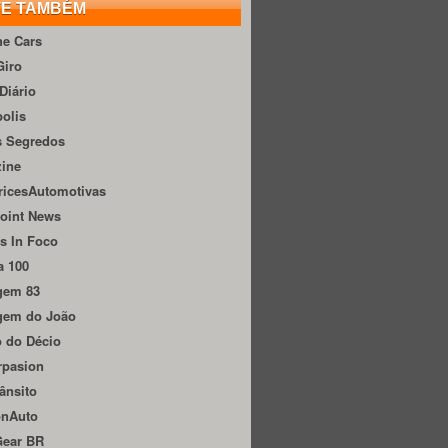
TE TAMBÉM
he Cars
Giro
Diário
olis
s Segredos
zine
ricesAutomotivas
oint News
s In Foco
a 100
gem 83
gem do João
 do Décio
rpasion
ânsito
onAuto
Gear BR