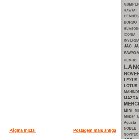
GUMP
HAWTA
HENNE
BORDO
HUASO
ICON
INVERD
JAC
J
KAWAS
KU
LA
ROV
LEXU
LOTU
MAHIN
MA
MERC
MINI
M
Mopar
Agust
NOBLE
Página inicial
Postagem mais antiga
NOVITE