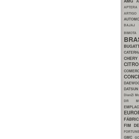
AMG
A
APTER
ARTIG
AUTOMO
BAJAJ
BIMOT
BRA
BUGAT
CATER
CH
CIT
COMER
CON
DAEW
DATSU
DianZi M
DR 
EMPL
EURO
FÁBRI
FIM D
FORTUN
GMC
G