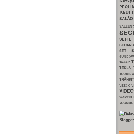
IORQ
PEQU
PAUL
SALÃ
SALEEN
SEG
SÉRI
SHUAN
SRT
SUNDO
T
TAGAZ
TESLA
TOURIN
TRÂNSI
VEECO
V
VIDE
WARTB
YOGOM