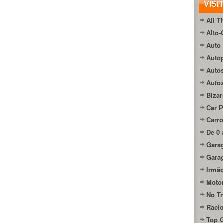
VISI
All T
Alto-
Auto 
Autop
Auto
Auto
Bizar
Car P
Carro
De 0 
Gara
Gara
Irmão
Moto
No Tr
Raci
Top 