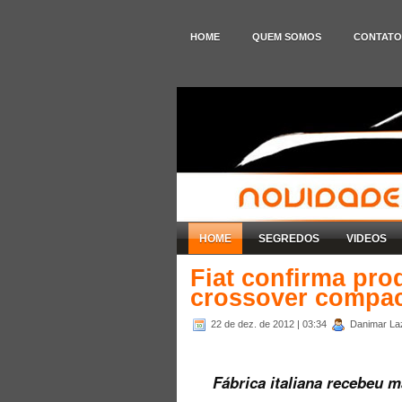
HOME
QUEM SOMOS
CONTATO
HOME
SEGREDOS
VIDEOS
Fiat confirma pr
crossover compac
22 de dez. de 2012
| 03:34
Danimar Laza
Fábrica italiana recebeu 