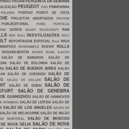
PERGUNTA DA SEMANA
PINIÃO
PAGANI
PEUGEOT
ALIZAÇÃO
PININFARINA
PGO
S
PONTIAC
PONTO DE VISTA
POLARIS
SCHE
PROJETOS ABORTADOS
PROTON
A
PUBLIEDITORIAL
PUMA
PURITALIA
QOROS
RAM
GHWA
QUANT
RACECRAFT
LLS
REESTILIZAÇÕES
RED BULL
RELY
ULT
REPORTAGEM ESPECIAL
RIICH
Reva
ROLLS
RINSPEED
ROEWE
RIVERSIMPLE
E
ROSSINI-BERTIN
ROVER
RUSH
S-AUTO
B
SALÃO DE BANGKOK
SALÃO DE
LONA
SALÃO DE BOLONHA
SALÃO DE
SALÃO DE BUENOS AIRES
LAS
SALÃO
SALÃO DE
SAN
SALÃO DE CHENGDU
SALÃO DE
AGO
SALÃO DE DALLAS
OIT
SALÃO DE
SALÃO DE DUBAI
NKFURT
SALÃO DE GENEBRA
 DE GUANGZHOU
SALÃO DE HANNOVER
SALÃO DE LEIPZIG
SALÃO DE
E ISTAMBUL
SALÃO DE LOS ANGELES
ES
SALÃO DE
SALÃO DE MELBOURNE
SALÃO DE MILÃO
SALÃO DE MOSCOU
 DE MONTREAL
SALÃO DE NOVA
 DE NOVA DÉLHI