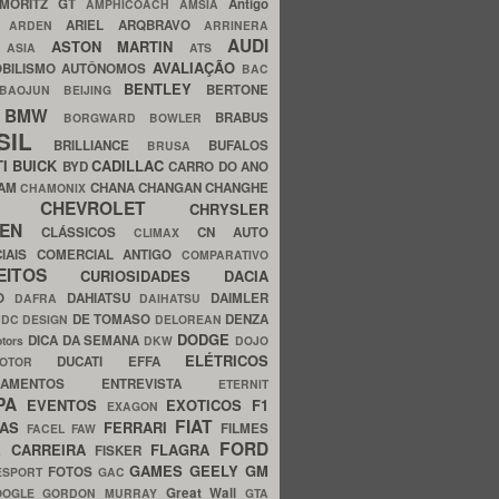
MORITZ GT
Antigo
AMPHICOACH
AMSIA
ARIEL
ARQBRAVO
A
ARDEN
ARRINERA
AUDI
ASTON MARTIN
O
ASIA
ATS
AVALIAÇÃO
BILISMO
AUTÔNOMOS
BAC
BENTLEY
BERTONE
BAOJUN
BEIJING
BMW
BRABUS
A
BORGWARD
BOWLER
SIL
BRILLIANCE
BUFALOS
BRUSA
TI
BUICK
CADILLAC
BYD
CARRO DO ANO
HAM
CHANA
CHANGAN
CHANGHE
CHAMONIX
CHEVROLET
ERY
CHRYSLER
ROEN
CLÁSSICOS
CN AUTO
CLIMAX
CIAIS
COMERCIAL ANTIGO
COMPARATIVO
CEITOS
CURIOSIDADES
DACIA
OO
DAHIATSU
DAIMLER
DAFRA
DAIHATSU
N
DE TOMASO
DENZA
DC DESIGN
DELOREAN
DODGE
DICA DA SEMANA
otors
DKW
DOJO
ELÉTRICOS
DUCATI
EFFA
MOTOR
ACAMENTOS
ENTREVISTA
ETERNIT
PA
EVENTOS
EXOTICOS
F1
EXAGON
FIAT
CAS
FERRARI
FILMES
FACEL
FAW
FORD
E CARREIRA
FLAGRA
FISKER
GAMES
GEELY
GM
FOTOS
ESPORT
GAC
Great Wall
OOGLE
GORDON MURRAY
GTA