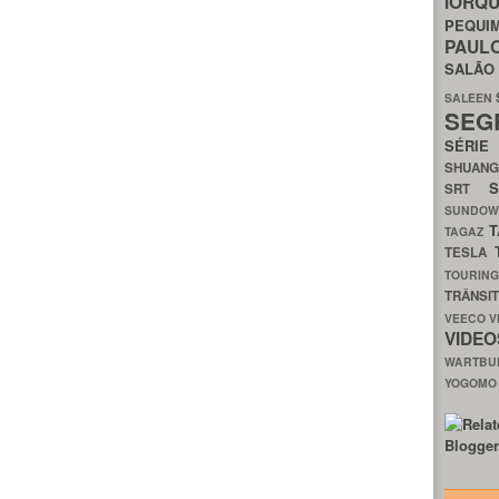
IORQ
PEQU
PAUL
SALÃ
SALEEN
SEG
SÉRI
SHUAN
SRT
SUNDO
T
TAGAZ
TESLA
TOURIN
TRÂNSI
VEECO
V
VIDE
WARTB
YOGOM