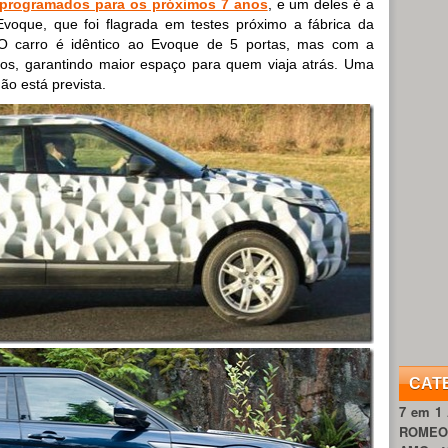
 programados para os próximos 7 anos
, e um deles é a
oque, que foi flagrada em testes próximo a fábrica da
O carro é idêntico ao Evoque de 5 portas, mas com a
os, garantindo maior espaço para quem viaja atrás. Uma
ão está prevista.
CAT
7 em 1
ROME