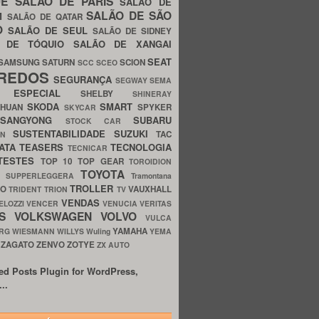
UE
SALÃO DE PARIS
SALÃO DE
SALÃO DE SÃO
IM
SALÃO DE QATAR
O
SALÃO DE SEUL
SALÃO DE SIDNEY
O DE TÓQUIO
SALÃO DE XANGAI
SEAT
SAMSUNG
SATURN
SCION
SCC
SCEO
REDOS
SEGURANÇA
SEGWAY
SEMA
E ESPECIAL
SHELBY
SHINERAY
SKODA
SMART
GHUAN
SPYKER
SKYCAR
SSANGYONG
SUBARU
STOCK CAR
SUSTENTABILIDADE
SUZUKI
TAC
WN
ATA
TEASERS
TECNOLOGIA
TECNICAR
TESTES
TOP 10
TOP GEAR
TOROIDION
TOYOTA
G SUPPERLEGGERA
Tramontana
TROLLER
TO
VAUXHALL
TRIDENT
TRION
TV
VENDAS
ELOZZI
VENCER
VENUCIA
VERITAS
OS
VOLKSWAGEN
VOLVO
VULCA
YAMAHA
URG
WIESMANN
WILLYS
Wuling
YEMA
ZAGATO
ZENVO
ZOTYE
O
ZX AUTO