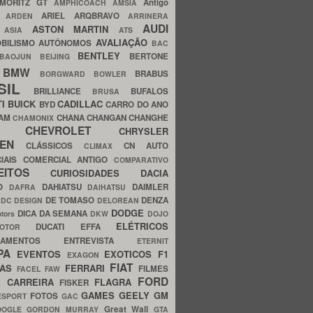
MORITZ GT
Antigo
AMPHICOACH
AMSIA
ARIEL
ARQBRAVO
A
ARDEN
ARRINERA
AUDI
ASTON MARTIN
O
ASIA
ATS
AVALIAÇÃO
BILISMO
AUTÔNOMOS
BAC
BENTLEY
BERTONE
BAOJUN
BEIJING
BMW
BRABUS
A
BORGWARD
BOWLER
SIL
BRILLIANCE
BUFALOS
BRUSA
TI
BUICK
CADILLAC
BYD
CARRO DO ANO
HAM
CHANA
CHANGAN
CHANGHE
CHAMONIX
CHEVROLET
ERY
CHRYSLER
ROEN
CLÁSSICOS
CN AUTO
CLIMAX
CIAIS
COMERCIAL ANTIGO
COMPARATIVO
CEITOS
CURIOSIDADES
DACIA
OO
DAHIATSU
DAIMLER
DAFRA
DAIHATSU
N
DE TOMASO
DENZA
DC DESIGN
DELOREAN
DODGE
DICA DA SEMANA
otors
DKW
DOJO
ELÉTRICOS
DUCATI
EFFA
MOTOR
ACAMENTOS
ENTREVISTA
ETERNIT
PA
EVENTOS
EXOTICOS
F1
EXAGON
FIAT
CAS
FERRARI
FILMES
FACEL
FAW
FORD
E CARREIRA
FLAGRA
FISKER
GAMES
GEELY
GM
FOTOS
ESPORT
GAC
Great Wall
OOGLE
GORDON MURRAY
GTA