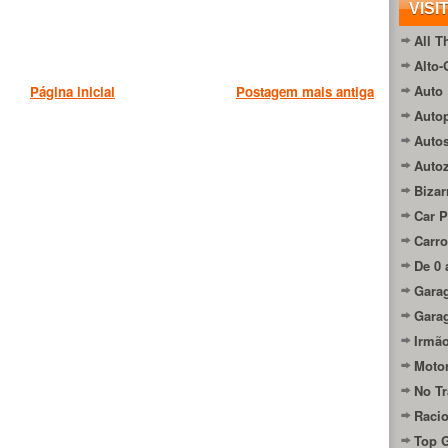
VISI
All T
Alto-
Auto 
Página inicial
Postagem mais antiga
Autop
Auto
Auto
Bizar
Car P
Carro
De 0 
Gara
Gara
Irmão
Moto
No Tr
Raci
Top 