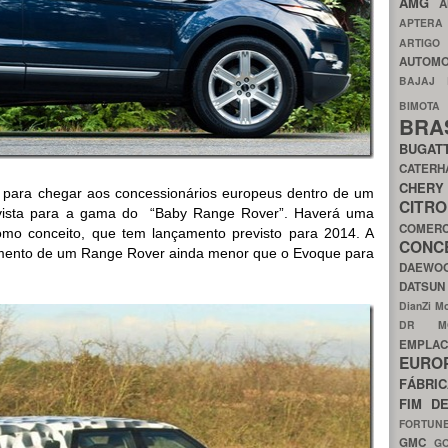
AMG
A
APTER
ARTIG
AUTOMO
BAJAJ
BIMOT
BRA
BUGAT
CATER
CH
 para chegar aos concessionários europeus dentro de um
CIT
evista para a gama do “Baby Range Rover”. Haverá uma
COMER
como conceito, que tem lançamento previsto para 2014. A
CON
amento de um Range Rover ainda menor que o Evoque para
DAEW
DATSU
DianZi M
DR 
EMPL
EURO
FÁBRI
FIM D
FORTUN
GMC
G