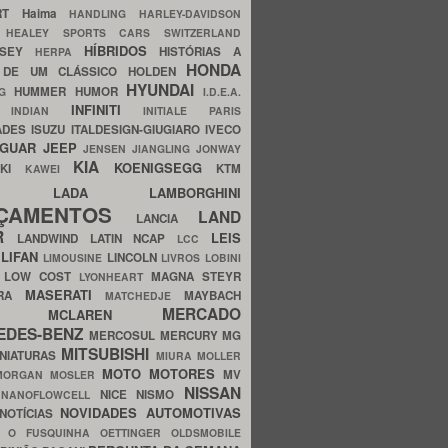
ERT
Haima
HANDLING
HARLEY-DAVIDSON
I
HEALEY SPORTS CARS SWITZERLAND
HÍBRIDOS
SSEY
HISTÓRIAS A
HERPA
HONDA
 DE UM CLÁSSICO
HOLDEN
HYUNDAI
HUMMER
HUMOR
NG
I.D.E.A.
INFINITI
IA
INDIAN
INITIALE PARIS
ADES
ISUZU
ITALDESIGN-GIUGIARO
IVECO
AGUAR
JEEP
JENSEN
JIANGLING
JONWAY
KIA
KOENIGSEGG
AKI
KTM
KAWEI
LADA
LAMBORGHINI
MHO
NÇAMENTOS
LAND
LANCIA
ER
LEIS
LANDWIND
LATIN NCAP
LCC
S
LIFAN
LINCOLN
LIMOUSINE
LIVROS
LOBINI
S
LOW COST
MAGNA STEYR
LYONHEART
MASERATI
DRA
MAYBACH
MATCHEDJE
MERCADO
ZDA
MCLAREN
EDES-BENZ
MERCOSUL
MERCURY
MG
MITSUBISHI
INIATURAS
MIURA
MOLLER
MOTO
MOTORES
MV
MORGAN
MOSLER
NISSAN
a
NICE
NISMO
NANOFLOWCELL
NOVIDADES AUTOMOTIVAS
NOTÍCIAS
C
O FUSQUINHA
OETTINGER
OLDSMOBILE