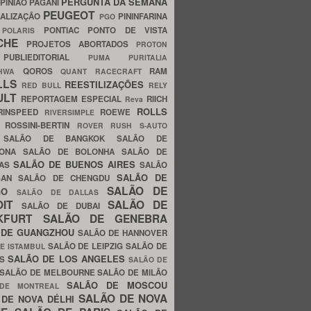
PERGUNTA DA SEMANA
PINIÃO
PAGANI
PEUGEOT
ALIZAÇÃO
PININFARINA
PGO
S
PONTIAC
PONTO DE VISTA
POLARIS
SCHE
PROJETOS ABORTADOS
PROTON
A
PUBLIEDITORIAL
PUMA
PURITALIA
QOROS
RAM
GHWA
QUANT
RACECRAFT
LLS
REESTILIZAÇÕES
RED BULL
RELY
ULT
REPORTAGEM ESPECIAL
RIICH
Reva
ROLLS
RINSPEED
ROEWE
RIVERSIMPLE
E
ROSSINI-BERTIN
ROVER
RUSH
S-AUTO
B
SALÃO DE BANGKOK
SALÃO DE
LONA
SALÃO DE BOLONHA
SALÃO DE
SALÃO DE BUENOS AIRES
LAS
SALÃO
SALÃO DE
SAN
SALÃO DE CHENGDU
SALÃO DE
AGO
SALÃO DE DALLAS
OIT
SALÃO DE
SALÃO DE DUBAI
NKFURT
SALÃO DE GENEBRA
 DE GUANGZHOU
SALÃO DE HANNOVER
SALÃO DE LEIPZIG
SALÃO DE
E ISTAMBUL
SALÃO DE LOS ANGELES
ES
SALÃO DE
SALÃO DE MELBOURNE
SALÃO DE MILÃO
SALÃO DE MOSCOU
 DE MONTREAL
SALÃO DE NOVA
 DE NOVA DÉLHI