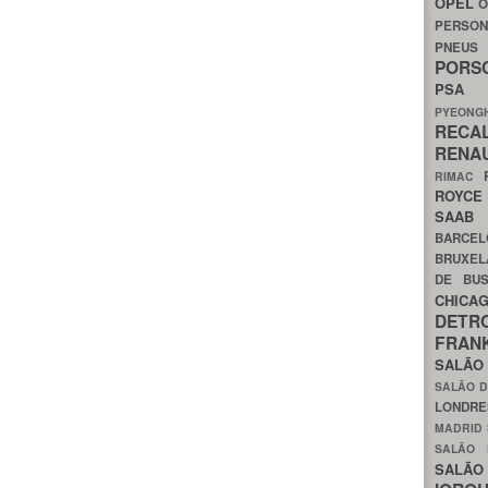
OPEL
O
PERSON
PNEU
POR
PS
PYEON
RECA
RENA
RIMAC
ROYC
SAA
BARCE
BRUXE
DE BU
CHIC
DETR
FRA
SALÃO
SALÃO D
LONDR
MADRID
SALÃO
SALÃO