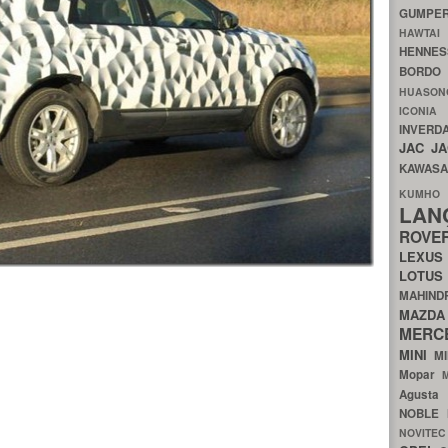
GUMP
HAWTA
HENNE
BORDO
HUASO
ICON
INVERD
JAC
J
KAWAS
KU
LA
ROV
LEXU
LOTU
MAHIN
MA
MERC
MINI
M
Mopar
Agust
NOBLE
NOVITE