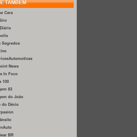
TE TAMBÉM
he Cars
Giro
Diário
olis
s Segredos
zine
ricesAutomotivas
oint News
s In Foco
a 100
gem 83
gem do João
 do Décio
rpasion
ânsito
onAuto
Gear BR