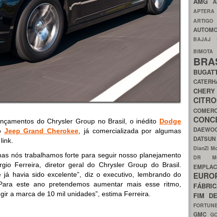
AMG
A
APTER
ARTIG
AUTOMO
BAJAJ
BIMOT
BRA
BUGAT
CATER
CH
CIT
COMER
CON
ançamentos do Chrysler Group no Brasil, o inédito
Dodge
DAEW
do
Jeep Grand Cherokee
, já comercializada por algumas
DATSU
link.
DianZi M
 mas nós trabalhamos forte para seguir nosso planejamento
DR 
gio Ferreira, diretor geral do Chrysler Group do Brasil.
EMPL
EURO
 já havia sido excelente”, diz o executivo, lembrando do
Para este ano pretendemos aumentar mais esse ritmo,
FÁBRI
gir a marca de 10 mil unidades”, estima Ferreira.
FIM D
FORTUN
GMC
G