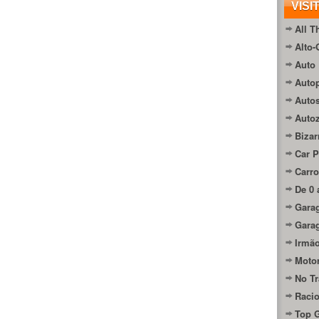
VISI
All T
Alto-
Auto 
Autop
Auto
Auto
Bizar
Car P
Carro
De 0 
Gara
Gara
Irmão
Moto
No Tr
Raci
Top 