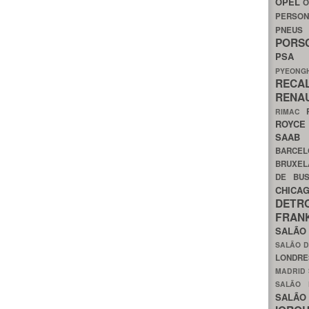
OPEL
O
PERSON
PNEU
POR
PS
PYEON
RECA
RENA
RIMAC
ROYC
SAA
BARCE
BRUXE
DE BU
CHIC
DETR
FRA
SALÃO
SALÃO D
LONDR
MADRID
SALÃO
SALÃO