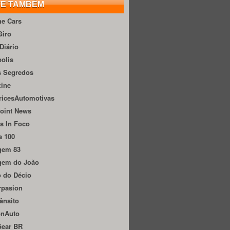
TE TAMBÉM
he Cars
Giro
Diário
olis
s Segredos
zine
ricesAutomotivas
oint News
s In Foco
a 100
gem 83
gem do João
 do Décio
rpasion
ânsito
onAuto
Gear BR