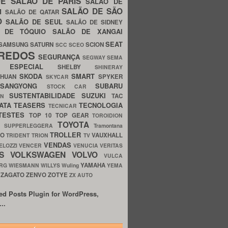
UE
SALÃO DE PARIS
SALÃO DE
SALÃO DE SÃO
IM
SALÃO DE QATAR
O
SALÃO DE SEUL
SALÃO DE SIDNEY
O DE TÓQUIO
SALÃO DE XANGAI
SEAT
SAMSUNG
SATURN
SCION
SCC
SCEO
REDOS
SEGURANÇA
SEGWAY
SEMA
E ESPECIAL
SHELBY
SHINERAY
SKODA
SMART
GHUAN
SPYKER
SKYCAR
SSANGYONG
SUBARU
STOCK CAR
SUSTENTABILIDADE
SUZUKI
TAC
WN
ATA
TEASERS
TECNOLOGIA
TECNICAR
TESTES
TOP 10
TOP GEAR
TOROIDION
TOYOTA
G SUPPERLEGGERA
Tramontana
TROLLER
TO
VAUXHALL
TRIDENT
TRION
TV
VENDAS
ELOZZI
VENCER
VENUCIA
VERITAS
OS
VOLKSWAGEN
VOLVO
VULCA
YAMAHA
URG
WIESMANN
WILLYS
Wuling
YEMA
ZAGATO
ZENVO
ZOTYE
O
ZX AUTO