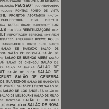
PERGUNTA DA SEMANA
PINIÃO
PAGANI
PEUGEOT
ALIZAÇÃO
PININFARINA
PGO
S
PONTIAC
PONTO DE VISTA
POLARIS
SCHE
PROJETOS ABORTADOS
PROTON
A
PUBLIEDITORIAL
PUMA
PURITALIA
QOROS
RAM
GHWA
QUANT
RACECRAFT
LLS
REESTILIZAÇÕES
RED BULL
RELY
ULT
REPORTAGEM ESPECIAL
RIICH
Reva
ROLLS
RINSPEED
ROEWE
RIVERSIMPLE
E
ROSSINI-BERTIN
ROVER
RUSH
S-AUTO
B
SALÃO DE BANGKOK
SALÃO DE
LONA
SALÃO DE BOLONHA
SALÃO DE
SALÃO DE BUENOS AIRES
LAS
SALÃO
SALÃO DE
SAN
SALÃO DE CHENGDU
SALÃO DE
AGO
SALÃO DE DALLAS
OIT
SALÃO DE
SALÃO DE DUBAI
NKFURT
SALÃO DE GENEBRA
 DE GUANGZHOU
SALÃO DE HANNOVER
SALÃO DE LEIPZIG
SALÃO DE
E ISTAMBUL
SALÃO DE LOS ANGELES
ES
SALÃO DE
SALÃO DE MELBOURNE
SALÃO DE MILÃO
SALÃO DE MOSCOU
 DE MONTREAL
SALÃO DE NOVA
 DE NOVA DÉLHI