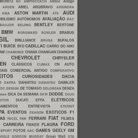
MORITZ GT
Antigo
AMPHICOACH
AMSIA
ARIEL
ARQBRAVO
A
ARDEN
ARRINERA
AUDI
ASTON MARTIN
O
ASIA
ATS
AVALIAÇÃO
BILISMO
AUTÔNOMOS
BAC
BENTLEY
BERTONE
BAOJUN
BEIJING
BMW
BRABUS
A
BORGWARD
BOWLER
SIL
BRILLIANCE
BUFALOS
BRUSA
TI
BUICK
CADILLAC
BYD
CARRO DO ANO
HAM
CHANA
CHANGAN
CHANGHE
CHAMONIX
CHEVROLET
ERY
CHRYSLER
ROEN
CLÁSSICOS
CN AUTO
CLIMAX
CIAIS
COMERCIAL ANTIGO
COMPARATIVO
CEITOS
CURIOSIDADES
DACIA
OO
DAHIATSU
DAIMLER
DAFRA
DAIHATSU
N
DE TOMASO
DENZA
DC DESIGN
DELOREAN
DODGE
DICA DA SEMANA
otors
DKW
DOJO
ELÉTRICOS
DUCATI
EFFA
MOTOR
ACAMENTOS
ENTREVISTA
ETERNIT
PA
EVENTOS
EXOTICOS
F1
EXAGON
FIAT
CAS
FERRARI
FILMES
FACEL
FAW
FORD
E CARREIRA
FLAGRA
FISKER
GAMES
GEELY
GM
FOTOS
ESPORT
GAC
Great Wall
OOGLE
GORDON MURRAY
GTA