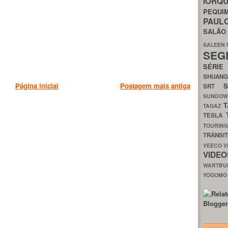
IORQ
PEQU
PAUL
SALÃ
SALEEN
SEG
SÉRI
SHUAN
Página inicial
Postagem mais antiga
SRT
SUNDO
T
TAGAZ
TESLA
TOURIN
TRÂNSI
VEECO
V
VIDE
WARTB
YOGOM