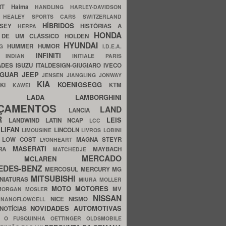
ERT
Haima
HANDLING
HARLEY-DAVIDSON
I
HEALEY SPORTS CARS SWITZERLAND
HÍBRIDOS
SSEY
HISTÓRIAS A
HERPA
HONDA
 DE UM CLÁSSICO
HOLDEN
HYUNDAI
HUMMER
HUMOR
NG
I.D.E.A.
INFINITI
IA
INDIAN
INITIALE PARIS
ADES
ISUZU
ITALDESIGN-GIUGIARO
IVECO
AGUAR
JEEP
JENSEN
JIANGLING
JONWAY
KIA
KOENIGSEGG
AKI
KTM
KAWEI
LADA
LAMBORGHINI
MHO
NÇAMENTOS
LAND
LANCIA
ER
LEIS
LANDWIND
LATIN NCAP
LCC
S
LIFAN
LINCOLN
LIMOUSINE
LIVROS
LOBINI
S
LOW COST
MAGNA STEYR
LYONHEART
MASERATI
DRA
MAYBACH
MATCHEDJE
MERCADO
ZDA
MCLAREN
EDES-BENZ
MERCOSUL
MERCURY
MG
MITSUBISHI
INIATURAS
MIURA
MOLLER
MOTO
MOTORES
MV
MORGAN
MOSLER
NISSAN
a
NICE
NISMO
NANOFLOWCELL
NOVIDADES AUTOMOTIVAS
NOTÍCIAS
C
O FUSQUINHA
OETTINGER
OLDSMOBILE