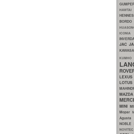
GUMP
HAWTA
HENNE
BORDO
HUASO
ICON
INVERD
JAC
J
KAWAS
KU
LA
ROV
LEXU
LOTU
MAHIN
MA
MERC
MINI
M
Mopar
Agust
NOBLE
NOVITE