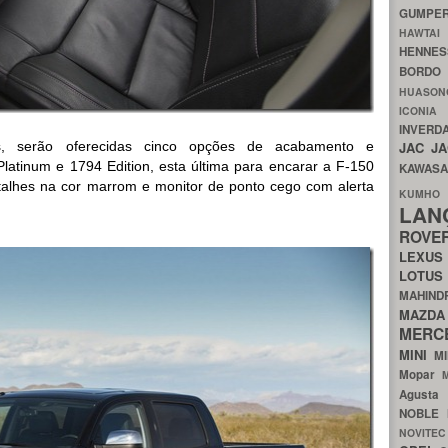
GUMP
HAWTA
HENNE
BORDO
HUASO
ICON
INVERD
tes, serão oferecidas cinco opções de acabamento e
JAC
J
latinum e 1794 Edition, esta última para encarar a F-150
KAWAS
alhes na cor marrom e monitor de ponto cego com alerta
KU
LA
ROV
LEXU
LOTU
MAHIN
MA
MERC
MINI
M
Mopar
Agust
NOBLE
NOVITE