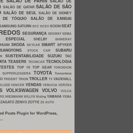
UE
SALÃO DE PARIS
SALÃO DE
SALÃO DE SÃO
IM
SALÃO DE QATAR
O
SALÃO DE SEUL
SALÃO DE SIDNEY
O DE TÓQUIO
SALÃO DE XANGAI
SEAT
SAMSUNG
SATURN
SCION
SCC
SCEO
REDOS
SEGURANÇA
SEGWAY
SEMA
E ESPECIAL
SHELBY
SHINERAY
SKODA
SMART
GHUAN
SPYKER
SKYCAR
SSANGYONG
SUBARU
STOCK CAR
SUSTENTABILIDADE
SUZUKI
TAC
WN
ATA
TEASERS
TECNOLOGIA
TECNICAR
TESTES
TOP 10
TOP GEAR
TOROIDION
TOYOTA
G SUPPERLEGGERA
Tramontana
TROLLER
TO
VAUXHALL
TRIDENT
TRION
TV
VENDAS
ELOZZI
VENCER
VENUCIA
VERITAS
OS
VOLKSWAGEN
VOLVO
VULCA
YAMAHA
URG
WIESMANN
WILLYS
Wuling
YEMA
ZAGATO
ZENVO
ZOTYE
O
ZX AUTO