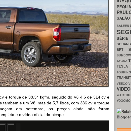
IORQ
PEQU
PAUL
SALÃ
SALEEN
SEG
SÉRI
SHUAN
SRT
SUNDO
T
TAGAZ
TESLA
TOURIN
TRÂNSI
VEECO
V
VIDE
WARTB
v e torque de 38,34 kgfm, seguido do V8 4.6 de 314 cv e
YOGOM
e também é um V8, mas de 5,7 litros, com 386 cv e torque
meçam em setembro, os preços ainda não foram
ompleta e o vídeo oficial da picape.