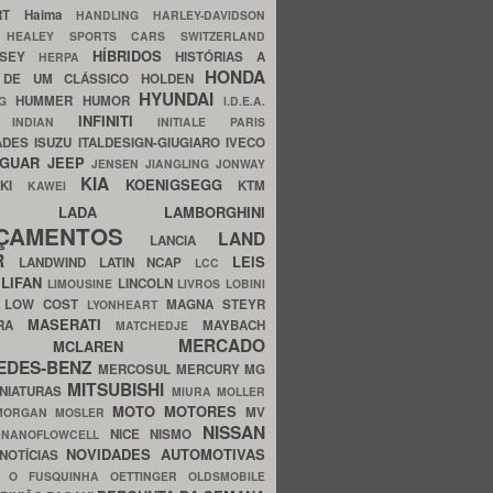
ERT
Haima
HANDLING
HARLEY-DAVIDSON
I
HEALEY SPORTS CARS SWITZERLAND
HÍBRIDOS
SSEY
HISTÓRIAS A
HERPA
HONDA
 DE UM CLÁSSICO
HOLDEN
HYUNDAI
HUMMER
HUMOR
NG
I.D.E.A.
INFINITI
IA
INDIAN
INITIALE PARIS
ADES
ISUZU
ITALDESIGN-GIUGIARO
IVECO
AGUAR
JEEP
JENSEN
JIANGLING
JONWAY
KIA
KOENIGSEGG
AKI
KTM
KAWEI
LADA
LAMBORGHINI
MHO
NÇAMENTOS
LAND
LANCIA
ER
LEIS
LANDWIND
LATIN NCAP
LCC
S
LIFAN
LINCOLN
LIMOUSINE
LIVROS
LOBINI
S
LOW COST
MAGNA STEYR
LYONHEART
MASERATI
DRA
MAYBACH
MATCHEDJE
MERCADO
ZDA
MCLAREN
EDES-BENZ
MERCOSUL
MERCURY
MG
MITSUBISHI
INIATURAS
MIURA
MOLLER
MOTO
MOTORES
MV
MORGAN
MOSLER
NISSAN
a
NICE
NISMO
NANOFLOWCELL
NOVIDADES AUTOMOTIVAS
NOTÍCIAS
C
O FUSQUINHA
OETTINGER
OLDSMOBILE