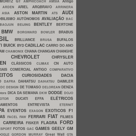
MORITZ GT
Antigo
AMPHICOACH
AMSIA
ARIEL
ARQBRAVO
A
ARDEN
ARRINERA
AUDI
ASTON MARTIN
O
ASIA
ATS
AVALIAÇÃO
BILISMO
AUTÔNOMOS
BAC
BENTLEY
BERTONE
BAOJUN
BEIJING
BMW
BRABUS
A
BORGWARD
BOWLER
SIL
BRILLIANCE
BUFALOS
BRUSA
TI
BUICK
CADILLAC
BYD
CARRO DO ANO
HAM
CHANA
CHANGAN
CHANGHE
CHAMONIX
CHEVROLET
ERY
CHRYSLER
ROEN
CLÁSSICOS
CN AUTO
CLIMAX
CIAIS
COMERCIAL ANTIGO
COMPARATIVO
CEITOS
CURIOSIDADES
DACIA
OO
DAHIATSU
DAIMLER
DAFRA
DAIHATSU
N
DE TOMASO
DENZA
DC DESIGN
DELOREAN
DODGE
DICA DA SEMANA
otors
DKW
DOJO
ELÉTRICOS
DUCATI
EFFA
MOTOR
ACAMENTOS
ENTREVISTA
ETERNIT
PA
EVENTOS
EXOTICOS
F1
EXAGON
FIAT
CAS
FERRARI
FILMES
FACEL
FAW
FORD
E CARREIRA
FLAGRA
FISKER
GAMES
GEELY
GM
FOTOS
ESPORT
GAC
Great Wall
OOGLE
GORDON MURRAY
GTA