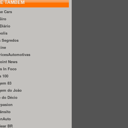
TE TAMBÉM
he Cars
Giro
Diário
olis
s Segredos
zine
ricesAutomotivas
oint News
s In Foco
a 100
gem 83
gem do João
 do Décio
rpasion
ânsito
onAuto
Gear BR