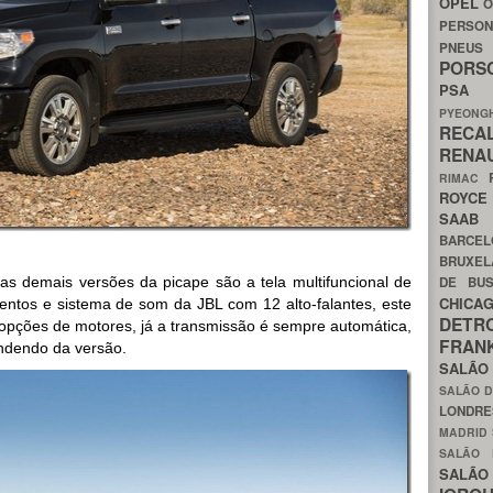
OPEL
O
PERSON
PNEU
POR
PS
PYEON
RECA
RENA
RIMAC
ROYC
SAA
BARCE
BRUXE
s demais versões da picape são a tela multifuncional de
DE BU
CHIC
entos e sistema de som da JBL com 12 alto-falantes, este
DETR
s opções de motores, já a transmissão é sempre automática,
FRA
endendo da versão.
SALÃO
SALÃO D
LONDR
MADRID
SALÃO
SALÃO