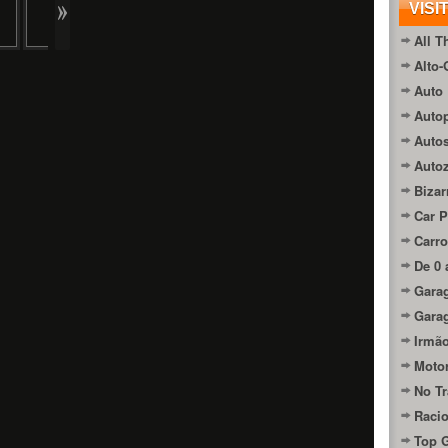
VISI
All T
Alto-
Auto 
Autop
Auto
Auto
Bizar
Car P
Carro
De 0 
Gara
Gara
Irmão
Moto
No Tr
Raci
Top 