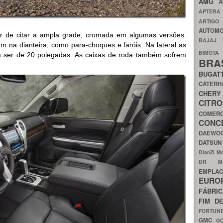
AMG
A
APTER
ARTIG
AUTOMO
ar de citar a ampla grade, cromada em algumas versões.
BAJAJ
am na dianteira, como para-choques e faróis. Na lateral as
BIMOT
 ser de 20 polegadas. As caixas de roda também sofrem
BRA
BUGAT
CATER
CH
CIT
COMER
CON
DAEW
DATSU
DianZi M
DR 
EMPL
EURO
FÁBRI
FIM D
FORTUN
GMC
G