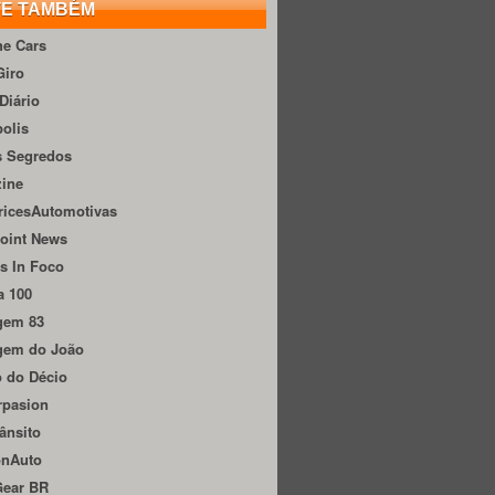
TE TAMBÉM
he Cars
Giro
Diário
olis
s Segredos
zine
ricesAutomotivas
oint News
s In Foco
a 100
gem 83
gem do João
 do Décio
rpasion
ânsito
onAuto
Gear BR