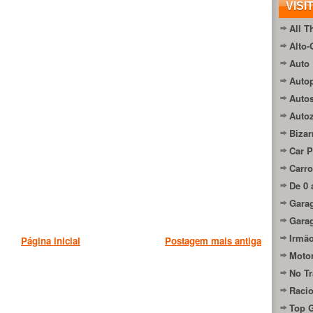
VISI
All T
Alto-
Auto 
Autop
Auto
Auto
Bizar
Car P
Carro
De 0 
Gara
Gara
Irmão
Página inicial
Postagem mais antiga
Moto
No Tr
Raci
Top 