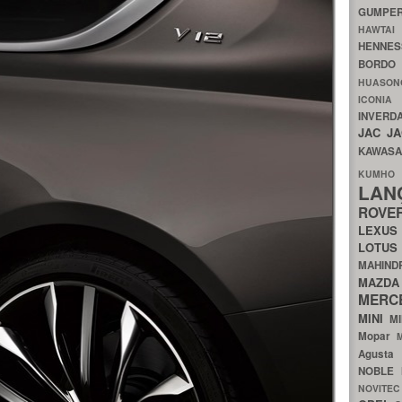
GUMP
HAWTA
HENNE
BORDO
HUASO
ICON
INVERD
JAC
J
KAWAS
KU
LA
ROV
LEXU
LOTU
MAHIN
MA
MERC
MINI
M
Mopar
Agust
NOBLE
NOVITE