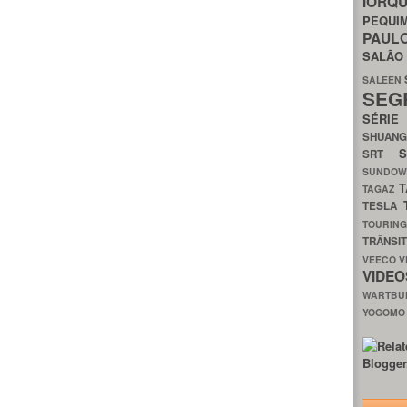
IORQ
PEQU
PAUL
SALÃ
SALEEN
SEG
SÉRI
SHUAN
SRT
SUNDO
T
TAGAZ
TESLA
TOURIN
TRÂNSI
VEECO
V
VIDE
WARTB
YOGOM