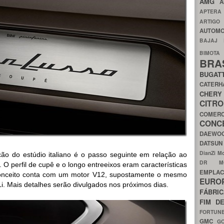
AMG
A
APTER
ARTIG
AUTOMO
BAJAJ
BIMOT
BRA
BUGAT
CATER
CH
CIT
COMER
CON
DAEW
DATSU
DianZi M
ção do estúdio italiano é o passo seguinte em relação ao
DR 
perfil de cupê e o longo entreeixos eram características
EMPL
 conceito conta com um motor V12, supostamente o mesmo
EURO
i. Mais detalhes serão divulgados nos próximos dias.
FÁBRI
FIM D
FORTUN
GMC
G