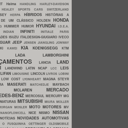
ERT
Haima
HANDLING
HARLEY-DAVIDSON
I
HEALEY SPORTS CARS SWITZERLAND
HÍBRIDOS
SSEY
HISTÓRIAS A
HERPA
HONDA
 DE UM CLÁSSICO
HOLDEN
HYUNDAI
HUMMER
HUMOR
NG
I.D.E.A.
INFINITI
IA
INDIAN
INITIALE PARIS
ADES
ISUZU
ITALDESIGN-GIUGIARO
IVECO
AGUAR
JEEP
JENSEN
JIANGLING
JONWAY
KIA
KOENIGSEGG
AKI
KTM
KAWEI
LADA
LAMBORGHINI
MHO
NÇAMENTOS
LAND
LANCIA
ER
LEIS
LANDWIND
LATIN NCAP
LCC
S
LIFAN
LINCOLN
LIMOUSINE
LIVROS
LOBINI
S
LOW COST
MAGNA STEYR
LYONHEART
MASERATI
DRA
MAYBACH
MATCHEDJE
MERCADO
ZDA
MCLAREN
EDES-BENZ
MERCOSUL
MERCURY
MG
MITSUBISHI
INIATURAS
MIURA
MOLLER
MOTO
MOTORES
MV
MORGAN
MOSLER
NISSAN
a
NICE
NISMO
NANOFLOWCELL
NOVIDADES AUTOMOTIVAS
NOTÍCIAS
C
O FUSQUINHA
OETTINGER
OLDSMOBILE