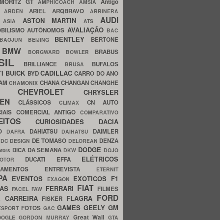
MORITZ GT
Antigo
AMPHICOACH
AMSIA
ARIEL
ARQBRAVO
A
ARDEN
ARRINERA
AUDI
ASTON MARTIN
O
ASIA
ATS
AVALIAÇÃO
BILISMO
AUTÔNOMOS
BAC
BENTLEY
BERTONE
BAOJUN
BEIJING
BMW
BRABUS
A
BORGWARD
BOWLER
SIL
BRILLIANCE
BUFALOS
BRUSA
TI
BUICK
CADILLAC
BYD
CARRO DO ANO
HAM
CHANA
CHANGAN
CHANGHE
CHAMONIX
CHEVROLET
ERY
CHRYSLER
ROEN
CLÁSSICOS
CN AUTO
CLIMAX
CIAIS
COMERCIAL ANTIGO
COMPARATIVO
CEITOS
CURIOSIDADES
DACIA
OO
DAHIATSU
DAIMLER
DAFRA
DAIHATSU
N
DE TOMASO
DENZA
DC DESIGN
DELOREAN
DODGE
DICA DA SEMANA
otors
DKW
DOJO
ELÉTRICOS
DUCATI
EFFA
MOTOR
ACAMENTOS
ENTREVISTA
ETERNIT
PA
EVENTOS
EXOTICOS
F1
EXAGON
FIAT
CAS
FERRARI
FILMES
FACEL
FAW
FORD
E CARREIRA
FLAGRA
FISKER
GAMES
GEELY
GM
FOTOS
ESPORT
GAC
Great Wall
OOGLE
GORDON MURRAY
GTA