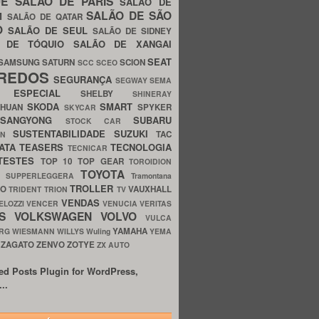
UE
SALÃO DE PARIS
SALÃO DE
SALÃO DE SÃO
IM
SALÃO DE QATAR
O
SALÃO DE SEUL
SALÃO DE SIDNEY
O DE TÓQUIO
SALÃO DE XANGAI
SEAT
SAMSUNG
SATURN
SCION
SCC
SCEO
REDOS
SEGURANÇA
SEGWAY
SEMA
E ESPECIAL
SHELBY
SHINERAY
SKODA
SMART
GHUAN
SPYKER
SKYCAR
SSANGYONG
SUBARU
STOCK CAR
SUSTENTABILIDADE
SUZUKI
TAC
WN
ATA
TEASERS
TECNOLOGIA
TECNICAR
TESTES
TOP 10
TOP GEAR
TOROIDION
TOYOTA
G SUPPERLEGGERA
Tramontana
TROLLER
TO
VAUXHALL
TRIDENT
TRION
TV
VENDAS
ELOZZI
VENCER
VENUCIA
VERITAS
OS
VOLKSWAGEN
VOLVO
VULCA
YAMAHA
URG
WIESMANN
WILLYS
Wuling
YEMA
ZAGATO
ZENVO
ZOTYE
O
ZX AUTO