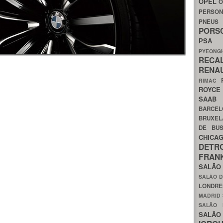
OPEL
O
PERSON
PNEU
POR
PS
PYEON
RECA
RENA
RIMAC
ROYC
SAA
BARCE
BRUXE
DE BU
CHIC
DETR
FRA
SALÃO
SALÃO D
LONDR
MADRID
SALÃO
SALÃO