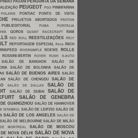
PERGUNTA DA SEMANA
PINIÃO
PAGANI
PEUGEOT
ALIZAÇÃO
PININFARINA
PGO
S
PONTIAC
PONTO DE VISTA
POLARIS
SCHE
PROJETOS ABORTADOS
PROTON
A
PUBLIEDITORIAL
PUMA
PURITALIA
QOROS
RAM
GHWA
QUANT
RACECRAFT
LLS
REESTILIZAÇÕES
RED BULL
RELY
ULT
REPORTAGEM ESPECIAL
RIICH
Reva
ROLLS
RINSPEED
ROEWE
RIVERSIMPLE
E
ROSSINI-BERTIN
ROVER
RUSH
S-AUTO
B
SALÃO DE BANGKOK
SALÃO DE
LONA
SALÃO DE BOLONHA
SALÃO DE
SALÃO DE BUENOS AIRES
LAS
SALÃO
SALÃO DE
SAN
SALÃO DE CHENGDU
SALÃO DE
AGO
SALÃO DE DALLAS
OIT
SALÃO DE
SALÃO DE DUBAI
NKFURT
SALÃO DE GENEBRA
 DE GUANGZHOU
SALÃO DE HANNOVER
SALÃO DE LEIPZIG
SALÃO DE
E ISTAMBUL
SALÃO DE LOS ANGELES
ES
SALÃO DE
SALÃO DE MELBOURNE
SALÃO DE MILÃO
SALÃO DE MOSCOU
 DE MONTREAL
SALÃO DE NOVA
 DE NOVA DÉLHI