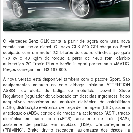
O Mercedes-Benz GLK conta a partir de agora com uma nova
versão com motor diesel. O novo GLK 220 CDI chega ao Brasil
equipado com um motor 2.2 biturbo de quatro cilindros que gera
170 cv e 40 kgfm de torque a partir de 1400 rpm, câmbio
automátigo 7G-Tronic Plus e tração integral permanente 4MATIC.
Preços começam em R$ 169.900.
A nova versão está disponível também com o pacote Sport. São
equipamentos comuns os sete airbags, sistema ATTENTION
ASSIST de alerta de fadiga do motorista, Downhill Steep
Regulation (regulador de velocidade em descidas íngremes), freios
adaptativos associados ao controle eletrônico de estabilidade
(ESP), distribuição eletrônica de força de frenagem (EBD), sistema
antibloqueio (ABS), controle de tração na aceleração (ASR), tração
eletrônica em cada roda (4ETS), assistente de freio (BAS),
assistente de partida em subidas (HSA), pré-carregamento
(PRIMING), Brake drying (secagem automática dos discos na