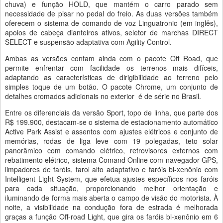
chuva) e função HOLD, que mantém o carro parado sem
necessidade de pisar no pedal do freio. As duas versões também
oferecem o sistema de comando de voz Linguatronic (em inglês),
apoios de cabeça dianteiros ativos, seletor de marchas DIRECT
SELECT e suspensão adaptativa com Agility Control.
Ambas as versões contam ainda com o pacote Off Road, que
permite enfrentar com facilidade os terrenos mais difíceis,
adaptando as características de dirigibilidade ao terreno pelo
simples toque de um botão. O pacote Chrome, um conjunto de
detalhes cromados adicionais no exterior é de série no Brasil.
Entre os diferenciais da versão Sport, topo de linha, que parte dos
R$ 199.900, destacam-se o sistema de estacionamento automático
Active Park Assist e assentos com ajustes elétricos e conjunto de
memórias, rodas de liga leve com 19 polegadas, teto solar
panorâmico com comando elétrico, retrovisores externos com
rebatimento elétrico, sistema Comand Online com navegador GPS,
limpadores de faróis, farol alto adaptativo e faróis bi-xenônio com
Intelligent Light System, que efetua ajustes específicos nos faróis
para cada situação, proporcionando melhor orientação e
iluminando de forma mais aberta o campo de visão do motorista. À
noite, a visibilidade na condução fora de estrada é melhorada
graças a função Off-road Light, que gira os faróis bi-xenônio em 6