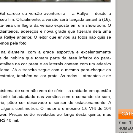
Gol carece da versão aventureira – a Rallye – desde a
á seu fim. Oficialmente, a versão será lançada amanhã (16),
ta-feira um flagra da versão exposta em um showroom. O
ianteiros, adereços e nova grade que fizeram dela uma
 Rallye anterior. O leitor que enviou as fotos não quis se
emos pela foto.
 na dianteira, com a grade esportiva e excelentemente
s de neblina que tomam parte da área inferior do para-
etalhes na cor prata e as laterais contam com um adesivo
m lama. Já a traseira segue com o mesmo para-choque da
trator, também na cor prata. As rodas – atraentes e de
o sistema de som não vem de série – a unidade em questão
olante foi adaptado nas versões sem o comando de som,
ie, pôde ser observado o sensor de estacionamento. A
e alguns centímetros. O motor é o mesmo 1.6 VHt de 104
CAT
wer. Preços serão revelados ao longo desta quinta, mas
R$ 40 mil.
7 em 1
ROME