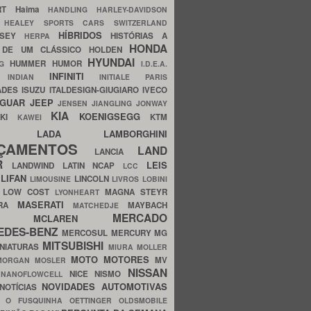
ERT
Haima
HANDLING
HARLEY-DAVIDSON
I
HEALEY SPORTS CARS SWITZERLAND
HÍBRIDOS
SSEY
HISTÓRIAS A
HERPA
HONDA
 DE UM CLÁSSICO
HOLDEN
HYUNDAI
HUMMER
HUMOR
NG
I.D.E.A.
INFINITI
IA
INDIAN
INITIALE PARIS
ADES
ISUZU
ITALDESIGN-GIUGIARO
IVECO
AGUAR
JEEP
JENSEN
JIANGLING
JONWAY
KIA
KOENIGSEGG
AKI
KTM
KAWEI
LADA
LAMBORGHINI
MHO
NÇAMENTOS
LAND
LANCIA
ER
LEIS
LANDWIND
LATIN NCAP
LCC
S
LIFAN
LINCOLN
LIMOUSINE
LIVROS
LOBINI
S
LOW COST
MAGNA STEYR
LYONHEART
MASERATI
DRA
MAYBACH
MATCHEDJE
MERCADO
ZDA
MCLAREN
EDES-BENZ
MERCOSUL
MERCURY
MG
MITSUBISHI
INIATURAS
MIURA
MOLLER
MOTO
MOTORES
MV
MORGAN
MOSLER
NISSAN
a
NICE
NISMO
NANOFLOWCELL
NOVIDADES AUTOMOTIVAS
NOTÍCIAS
C
O FUSQUINHA
OETTINGER
OLDSMOBILE