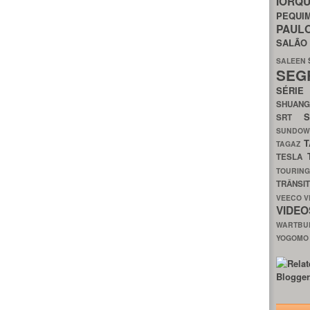
IORQ
PEQU
PAUL
SALÃ
SALEEN
SEG
SÉRI
SHUAN
SRT
SUNDO
T
TAGAZ
TESLA
TOURIN
TRÂNSI
VEECO
V
VIDE
WARTB
YOGOM