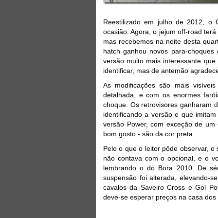
Reestilizado em julho de 2012, o 
ocasião. Agora, o jejum off-road ter
mas recebemos na noite desta quar
hatch ganhou novos para-choques d
versão muito mais interessante que a
identificar, mas de antemão agradec
As modificações são mais visíveis
detalhada, e com os enormes farói
choque. Os retrovisores ganharam d
identificando a versão e que imita
versão Power, com exceção de um ex
bom gosto - são da cor preta.
Pelo o que o leitor pôde observar, 
não contava com o opcional, e o v
lembrando o do Bora 2010. De sér
suspensão foi alterada, elevando-s
cavalos da Saveiro Cross e Gol Po
deve-se esperar preços na casa dos 