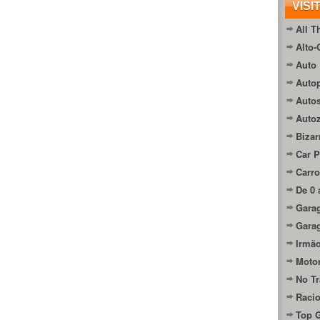
VISI
All T
Alto-
Auto 
Autop
Auto
Auto
Bizar
Car P
Carro
De 0 
Gara
Gara
Irmão
Moto
No Tr
Raci
Top 