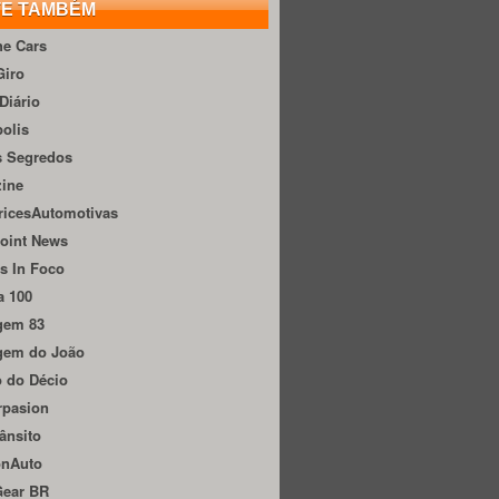
TE TAMBÉM
he Cars
Giro
Diário
olis
s Segredos
zine
ricesAutomotivas
oint News
s In Foco
a 100
gem 83
gem do João
 do Décio
rpasion
ânsito
onAuto
Gear BR