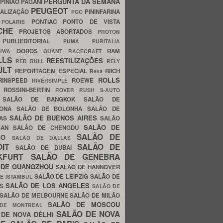
PERGUNTA DA SEMANA
PINIÃO
PAGANI
PEUGEOT
ALIZAÇÃO
PININFARINA
PGO
S
PONTIAC
PONTO DE VISTA
POLARIS
SCHE
PROJETOS ABORTADOS
PROTON
A
PUBLIEDITORIAL
PUMA
PURITALIA
QOROS
RAM
GHWA
QUANT
RACECRAFT
LLS
REESTILIZAÇÕES
RED BULL
RELY
ULT
REPORTAGEM ESPECIAL
RIICH
Reva
ROLLS
RINSPEED
ROEWE
RIVERSIMPLE
E
ROSSINI-BERTIN
ROVER
RUSH
S-AUTO
B
SALÃO DE BANGKOK
SALÃO DE
LONA
SALÃO DE BOLONHA
SALÃO DE
SALÃO DE BUENOS AIRES
LAS
SALÃO
SALÃO DE
SAN
SALÃO DE CHENGDU
SALÃO DE
AGO
SALÃO DE DALLAS
OIT
SALÃO DE
SALÃO DE DUBAI
NKFURT
SALÃO DE GENEBRA
 DE GUANGZHOU
SALÃO DE HANNOVER
SALÃO DE LEIPZIG
SALÃO DE
E ISTAMBUL
SALÃO DE LOS ANGELES
ES
SALÃO DE
SALÃO DE MELBOURNE
SALÃO DE MILÃO
SALÃO DE MOSCOU
 DE MONTREAL
SALÃO DE NOVA
 DE NOVA DÉLHI