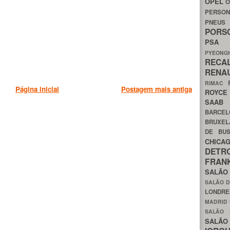
OPEL
O
PERSON
PNEU
POR
PS
PYEON
RECA
RENA
RIMAC
Página inicial
Postagem mais antiga
ROYC
SAA
BARCE
BRUXE
DE BU
CHIC
DETR
FRA
SALÃO
SALÃO D
LONDR
MADRID
SALÃO
SALÃO