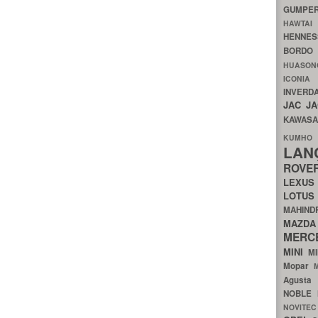
GUMP
HAWTA
HENNE
BORDO
HUASO
ICON
INVERD
JAC
J
KAWAS
KU
LA
ROV
LEXU
LOTU
MAHIN
MA
MERC
MINI
M
Mopar
Agust
NOBLE
NOVITE