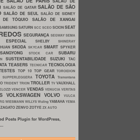
UE
SALÃO DE PARIS
SALÃO DE
SALÃO DE SÃO
IM
SALÃO DE QATAR
O
SALÃO DE SEUL
SALÃO DE SIDNEY
O DE TÓQUIO
SALÃO DE XANGAI
SEAT
SAMSUNG
SATURN
SCION
SCC
SCEO
REDOS
SEGURANÇA
SEGWAY
SEMA
E ESPECIAL
SHELBY
SHINERAY
SKODA
SMART
GHUAN
SPYKER
SKYCAR
SSANGYONG
SUBARU
STOCK CAR
SUSTENTABILIDADE
SUZUKI
TAC
WN
ATA
TEASERS
TECNOLOGIA
TECNICAR
TESTES
TOP 10
TOP GEAR
TOROIDION
TOYOTA
G SUPPERLEGGERA
Tramontana
TROLLER
TO
VAUXHALL
TRIDENT
TRION
TV
VENDAS
ELOZZI
VENCER
VENUCIA
VERITAS
OS
VOLKSWAGEN
VOLVO
VULCA
YAMAHA
URG
WIESMANN
WILLYS
Wuling
YEMA
ZAGATO
ZENVO
ZOTYE
O
ZX AUTO