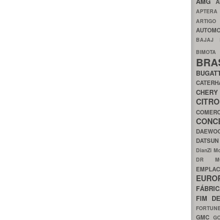
AMG
A
APTER
ARTIG
AUTOMO
BAJAJ
BIMOT
BRA
BUGAT
CATER
CH
CIT
COMER
CON
DAEW
DATSU
DianZi M
DR 
EMPL
EURO
FÁBRI
FIM D
FORTUN
GMC
G