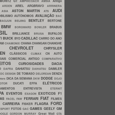
MORITZ GT
Antigo
AMPHICOACH
AMSIA
ARIEL
ARQBRAVO
A
ARDEN
ARRINERA
AUDI
ASTON MARTIN
O
ASIA
ATS
AVALIAÇÃO
BILISMO
AUTÔNOMOS
BAC
BENTLEY
BERTONE
BAOJUN
BEIJING
BMW
BRABUS
A
BORGWARD
BOWLER
SIL
BRILLIANCE
BUFALOS
BRUSA
TI
BUICK
CADILLAC
BYD
CARRO DO ANO
HAM
CHANA
CHANGAN
CHANGHE
CHAMONIX
CHEVROLET
ERY
CHRYSLER
ROEN
CLÁSSICOS
CN AUTO
CLIMAX
CIAIS
COMERCIAL ANTIGO
COMPARATIVO
CEITOS
CURIOSIDADES
DACIA
OO
DAHIATSU
DAIMLER
DAFRA
DAIHATSU
N
DE TOMASO
DENZA
DC DESIGN
DELOREAN
DODGE
DICA DA SEMANA
otors
DKW
DOJO
ELÉTRICOS
DUCATI
EFFA
MOTOR
ACAMENTOS
ENTREVISTA
ETERNIT
PA
EVENTOS
EXOTICOS
F1
EXAGON
FIAT
CAS
FERRARI
FILMES
FACEL
FAW
FORD
E CARREIRA
FLAGRA
FISKER
GAMES
GEELY
GM
FOTOS
ESPORT
GAC
Great Wall
OOGLE
GORDON MURRAY
GTA