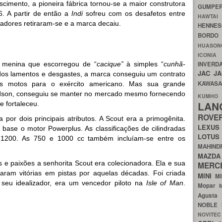
imento, a pioneira fábrica tornou-se a maior construtora
GUMP
. A partir de então a
Indi
sofreu com os desafetos entre
HAWTA
dadores retiraram-se e a marca decaiu.
HENNE
BORDO
HUASO
ICON
a menina que escorregou de “
cacique”
à simples “
cunhã-
INVERD
JAC
J
os lamentos e desgastes, a marca conseguiu um contrato
KAWAS
as motos para o exército americano. Mas sua grande
idson, conseguiu se manter no mercado mesmo fornecendo
KU
LA
e fortaleceu.
ROV
 por dois principais atributos. A Scout era a primogênita.
LEXU
r base o motor Powerplus. As classificações de cilindradas
LOTU
 1200. As 750 e 1000 cc também incluíam-se entre os
MAHIN
MA
e paixões a senhorita Scout era colecionadora. Ela e sua
MERC
aram vitórias em pistas por aquelas décadas. Foi criada
MINI
M
, seu idealizador, era um vencedor piloto na
Isle of Man
.
Mopar
Agust
NOBLE
NOVITE