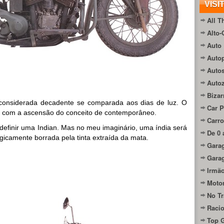
VISI
All T
Alto-
Auto 
Autop
Auto
Auto
Bizar
 considerada decadente se comparada aos dias de luz. O
Car P
u com a ascensão do conceito de contemporâneo.
Carro
 definir uma Indian. Mas no meu imaginário, uma índia será
De 0 
icamente borrada pela tinta extraída da mata.
Gara
Gara
Irmão
Moto
No Tr
Raci
Top 