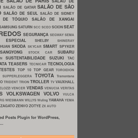
UE
SALÃO DE PARIS
SALÃO DE
SALÃO DE SÃO
IM
SALÃO DE QATAR
O
SALÃO DE SEUL
SALÃO DE SIDNEY
O DE TÓQUIO
SALÃO DE XANGAI
SEAT
SAMSUNG
SATURN
SCION
SCC
SCEO
REDOS
SEGURANÇA
SEGWAY
SEMA
E ESPECIAL
SHELBY
SHINERAY
SKODA
SMART
GHUAN
SPYKER
SKYCAR
SSANGYONG
SUBARU
STOCK CAR
SUSTENTABILIDADE
SUZUKI
TAC
WN
ATA
TEASERS
TECNOLOGIA
TECNICAR
TESTES
TOP 10
TOP GEAR
TOROIDION
TOYOTA
G SUPPERLEGGERA
Tramontana
TROLLER
TO
VAUXHALL
TRIDENT
TRION
TV
VENDAS
ELOZZI
VENCER
VENUCIA
VERITAS
OS
VOLKSWAGEN
VOLVO
VULCA
YAMAHA
URG
WIESMANN
WILLYS
Wuling
YEMA
ZAGATO
ZENVO
ZOTYE
O
ZX AUTO