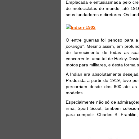
Emplacada e entusiasmada pelo cresc
de motocicletas do mundo, até 1916
seus fundadores e diretores. Os fun
O entre guerras foi penoso para 
poranga”.
Mesmo assim, em profund
de fornecimento de todas as su
concorrente, uma tal de Harley-Dav
motos para militares, e desta forma s
A Indian era absolutamente desejada
Produzida a partir de 1919, teve po
percorriam desde das 600 ate as
modelos.
Especialmente não só de admirações 
irmã, Sport Scout, também colecion
para competir: Charles B. Franklin