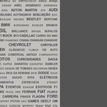
MORITZ GT
Antigo
AMPHICOACH
AMSIA
ARIEL
ARQBRAVO
A
ARDEN
ARRINERA
AUDI
ASTON MARTIN
O
ASIA
ATS
AVALIAÇÃO
BILISMO
AUTÔNOMOS
BAC
BENTLEY
BERTONE
BAOJUN
BEIJING
BMW
BRABUS
A
BORGWARD
BOWLER
SIL
BRILLIANCE
BUFALOS
BRUSA
TI
BUICK
CADILLAC
BYD
CARRO DO ANO
HAM
CHANA
CHANGAN
CHANGHE
CHAMONIX
CHEVROLET
ERY
CHRYSLER
ROEN
CLÁSSICOS
CN AUTO
CLIMAX
CIAIS
COMERCIAL ANTIGO
COMPARATIVO
CEITOS
CURIOSIDADES
DACIA
OO
DAHIATSU
DAIMLER
DAFRA
DAIHATSU
N
DE TOMASO
DENZA
DC DESIGN
DELOREAN
DODGE
DICA DA SEMANA
otors
DKW
DOJO
ELÉTRICOS
DUCATI
EFFA
MOTOR
ACAMENTOS
ENTREVISTA
ETERNIT
PA
EVENTOS
EXOTICOS
F1
EXAGON
FIAT
CAS
FERRARI
FILMES
FACEL
FAW
FORD
E CARREIRA
FLAGRA
FISKER
GAMES
GEELY
GM
FOTOS
ESPORT
GAC
Great Wall
OOGLE
GORDON MURRAY
GTA