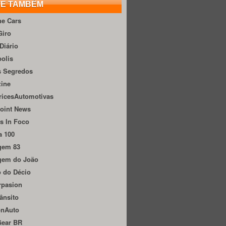
TE TAMBÉM
he Cars
Giro
Diário
olis
s Segredos
zine
ricesAutomotivas
oint News
s In Foco
a 100
gem 83
gem do João
 do Décio
rpasion
ânsito
onAuto
Gear BR