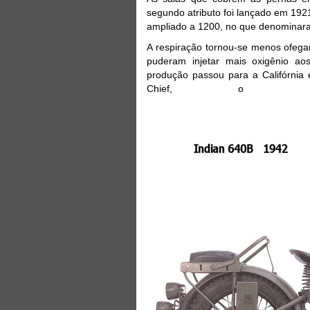
segundo atributo foi lançado em 192
ampliado a 1200, no que denomina
A respiração tornou-se menos ofega
puderam injetar mais oxigênio a
produção passou para a Califórnia 
Chief, o S