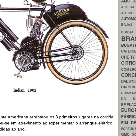
AMG
A
APTER
ARTIG
AUTOMO
BAJAJ
BIMOT
BRA
BUGAT
CATER
CH
CIT
COMER
CON
DAEW
DATSU
DianZi M
DR 
EMPL
EURO
FÁBRI
ante americana arrebatou os 3 primeiros lugares na corrida
FIM D
flou-se em atrevimento ao experimentar o arranque elétrico.
FORTUN
didas ao ano.
GMC
G