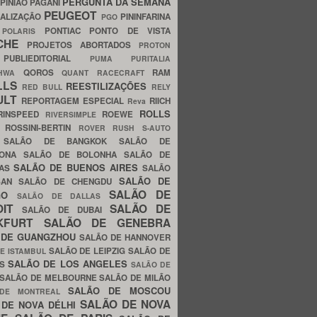
PERGUNTA DA SEMANA
PINIÃO
PAGANI
PEUGEOT
ALIZAÇÃO
PININFARINA
PGO
S
PONTIAC
PONTO DE VISTA
POLARIS
SCHE
PROJETOS ABORTADOS
PROTON
A
PUBLIEDITORIAL
PUMA
PURITALIA
QOROS
RAM
GHWA
QUANT
RACECRAFT
LLS
REESTILIZAÇÕES
RED BULL
RELY
ULT
REPORTAGEM ESPECIAL
RIICH
Reva
ROLLS
RINSPEED
ROEWE
RIVERSIMPLE
E
ROSSINI-BERTIN
ROVER
RUSH
S-AUTO
B
SALÃO DE BANGKOK
SALÃO DE
LONA
SALÃO DE BOLONHA
SALÃO DE
SALÃO DE BUENOS AIRES
LAS
SALÃO
SALÃO DE
SAN
SALÃO DE CHENGDU
SALÃO DE
AGO
SALÃO DE DALLAS
OIT
SALÃO DE
SALÃO DE DUBAI
NKFURT
SALÃO DE GENEBRA
 DE GUANGZHOU
SALÃO DE HANNOVER
SALÃO DE LEIPZIG
SALÃO DE
E ISTAMBUL
SALÃO DE LOS ANGELES
ES
SALÃO DE
SALÃO DE MELBOURNE
SALÃO DE MILÃO
SALÃO DE MOSCOU
 DE MONTREAL
SALÃO DE NOVA
 DE NOVA DÉLHI