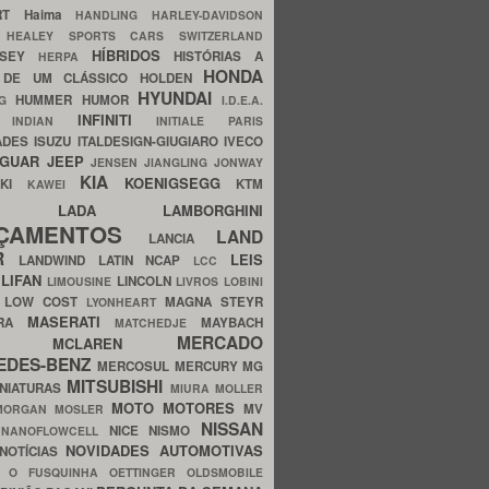
ERT
Haima
HANDLING
HARLEY-DAVIDSON
I
HEALEY SPORTS CARS SWITZERLAND
HÍBRIDOS
SSEY
HISTÓRIAS A
HERPA
HONDA
 DE UM CLÁSSICO
HOLDEN
HYUNDAI
HUMMER
HUMOR
NG
I.D.E.A.
INFINITI
IA
INDIAN
INITIALE PARIS
ADES
ISUZU
ITALDESIGN-GIUGIARO
IVECO
AGUAR
JEEP
JENSEN
JIANGLING
JONWAY
KIA
KOENIGSEGG
AKI
KTM
KAWEI
LADA
LAMBORGHINI
MHO
NÇAMENTOS
LAND
LANCIA
ER
LEIS
LANDWIND
LATIN NCAP
LCC
S
LIFAN
LINCOLN
LIMOUSINE
LIVROS
LOBINI
S
LOW COST
MAGNA STEYR
LYONHEART
MASERATI
DRA
MAYBACH
MATCHEDJE
MERCADO
ZDA
MCLAREN
EDES-BENZ
MERCOSUL
MERCURY
MG
MITSUBISHI
INIATURAS
MIURA
MOLLER
MOTO
MOTORES
MV
MORGAN
MOSLER
NISSAN
a
NICE
NISMO
NANOFLOWCELL
NOVIDADES AUTOMOTIVAS
NOTÍCIAS
C
O FUSQUINHA
OETTINGER
OLDSMOBILE