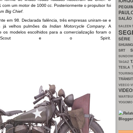
IORQ
1 com um motor de 1000 cc. Posteriormente o propulsor foi
PEQU
ram
Big Chief
.
PAUL
SALÃ
nte em 98. Declarada falência, três empresas uniram-se e
os já velhos pulmões da
Indian Motorcycle Company
. A
SALEEN
SEG
e os modelos escolhidos para a comercialização foram o
cout e o Spirit.
SÉRI
SHUAN
SRT
SUNDO
T
TAGAZ
TESLA
TOURIN
TRÂNSI
VEECO
V
VIDE
WARTB
YOGOM