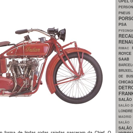
OPEL
O
PERSON
PNEU
POR
PS
PYEON
RECA
RENA
RIMAC
ROYC
SAA
BARCE
BRUXE
DE BU
CHIC
DETR
FRA
SALÃO
SALÃO D
LONDR
MADRID
SALÃO
SALÃO
 forma de lindas rodas raiadas nasceram da Chief. O