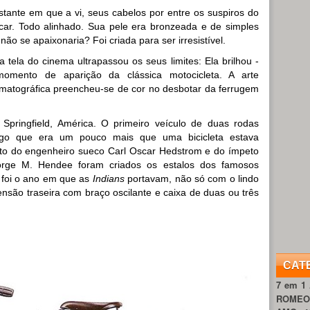
ante em que a vi, seus cabelos por entre os suspiros do
ar. Todo alinhado. Sua pele era bronzeada e de simples
ão se apaixonaria? Foi criada para ser irresistível.
 tela do cinema ultrapassou os seus limites: Ela brilhou -
omento de aparição da clássica motocicleta. A arte
ematográfica preencheu-se de cor no desbotar da ferrugem
Springfield, América. O primeiro veículo de duas rodas
lgo que era um pouco mais que uma bicicleta estava
to do engenheiro sueco Carl Oscar Hedstrom e do ímpeto
rge M. Hendee foram criados os estalos dos famosos
s foi o ano em que as
Indians
portavam, não só com o lindo
são traseira com braço oscilante e caixa de duas ou três
CAT
7 em 1
ROME