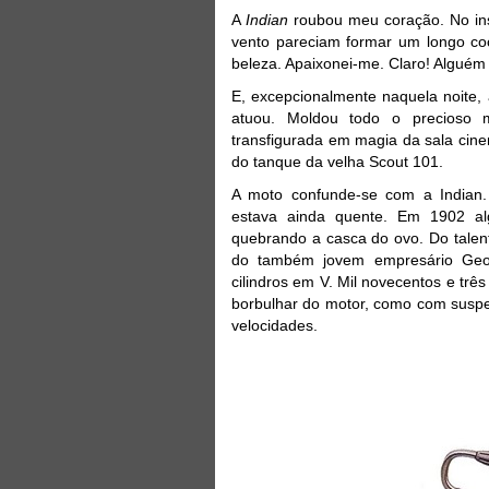
A
Indian
roubou meu coração. No inst
vento pareciam formar um longo coc
beleza. Apaixonei-me. Claro! Alguém n
E, excepcionalmente naquela noite, a
atuou. Moldou todo o precioso m
transfigurada em magia da sala cin
do tanque da velha Scout 101.
A moto confunde-se com a Indian. 
estava ainda quente. Em 1902 a
quebrando a casca do ovo. Do talen
do também jovem empresário Geo
cilindros em V. Mil novecentos e trê
borbulhar do motor, como com suspen
velocidades.