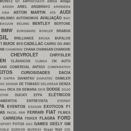
MORITZ GT
Antigo
AMPHICOACH
AMSIA
ARIEL
ARQBRAVO
A
ARDEN
ARRINERA
AUDI
ASTON MARTIN
O
ASIA
ATS
AVALIAÇÃO
BILISMO
AUTÔNOMOS
BAC
BENTLEY
BERTONE
BAOJUN
BEIJING
BMW
BRABUS
A
BORGWARD
BOWLER
SIL
BRILLIANCE
BUFALOS
BRUSA
TI
BUICK
CADILLAC
BYD
CARRO DO ANO
HAM
CHANA
CHANGAN
CHANGHE
CHAMONIX
CHEVROLET
ERY
CHRYSLER
ROEN
CLÁSSICOS
CN AUTO
CLIMAX
CIAIS
COMERCIAL ANTIGO
COMPARATIVO
CEITOS
CURIOSIDADES
DACIA
OO
DAHIATSU
DAIMLER
DAFRA
DAIHATSU
N
DE TOMASO
DENZA
DC DESIGN
DELOREAN
DODGE
DICA DA SEMANA
otors
DKW
DOJO
ELÉTRICOS
DUCATI
EFFA
MOTOR
ACAMENTOS
ENTREVISTA
ETERNIT
PA
EVENTOS
EXOTICOS
F1
EXAGON
FIAT
CAS
FERRARI
FILMES
FACEL
FAW
FORD
E CARREIRA
FLAGRA
FISKER
GAMES
GEELY
GM
FOTOS
ESPORT
GAC
Great Wall
OOGLE
GORDON MURRAY
GTA