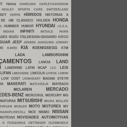
ERT
Haima
HANDLING
HARLEY-DAVIDSON
I
HEALEY SPORTS CARS SWITZERLAND
HÍBRIDOS
SSEY
HISTÓRIAS A
HERPA
HONDA
 DE UM CLÁSSICO
HOLDEN
HYUNDAI
HUMMER
HUMOR
NG
I.D.E.A.
INFINITI
IA
INDIAN
INITIALE PARIS
ADES
ISUZU
ITALDESIGN-GIUGIARO
IVECO
AGUAR
JEEP
JENSEN
JIANGLING
JONWAY
KIA
KOENIGSEGG
AKI
KTM
KAWEI
LADA
LAMBORGHINI
MHO
NÇAMENTOS
LAND
LANCIA
ER
LEIS
LANDWIND
LATIN NCAP
LCC
S
LIFAN
LINCOLN
LIMOUSINE
LIVROS
LOBINI
S
LOW COST
MAGNA STEYR
LYONHEART
MASERATI
DRA
MAYBACH
MATCHEDJE
MERCADO
ZDA
MCLAREN
EDES-BENZ
MERCOSUL
MERCURY
MG
MITSUBISHI
INIATURAS
MIURA
MOLLER
MOTO
MOTORES
MV
MORGAN
MOSLER
NISSAN
a
NICE
NISMO
NANOFLOWCELL
NOVIDADES AUTOMOTIVAS
NOTÍCIAS
C
O FUSQUINHA
OETTINGER
OLDSMOBILE