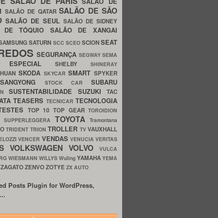
UE
SALÃO DE PARIS
SALÃO DE
SALÃO DE SÃO
IM
SALÃO DE QATAR
O
SALÃO DE SEUL
SALÃO DE SIDNEY
O DE TÓQUIO
SALÃO DE XANGAI
SEAT
SAMSUNG
SATURN
SCION
SCC
SCEO
REDOS
SEGURANÇA
SEGWAY
SEMA
E ESPECIAL
SHELBY
SHINERAY
SKODA
SMART
GHUAN
SPYKER
SKYCAR
SSANGYONG
SUBARU
STOCK CAR
SUSTENTABILIDADE
SUZUKI
TAC
WN
ATA
TEASERS
TECNOLOGIA
TECNICAR
TESTES
TOP 10
TOP GEAR
TOROIDION
TOYOTA
G SUPPERLEGGERA
Tramontana
TROLLER
TO
VAUXHALL
TRIDENT
TRION
TV
VENDAS
ELOZZI
VENCER
VENUCIA
VERITAS
OS
VOLKSWAGEN
VOLVO
VULCA
YAMAHA
URG
WIESMANN
WILLYS
Wuling
YEMA
ZAGATO
ZENVO
ZOTYE
O
ZX AUTO