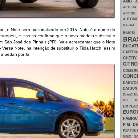
AMG
A
APTER
ARTIG
AUTOMO
BAJAJ
on, o Note será nacionalizado em 2015. Note é o nome do
BIMOT
uropeu, e isso só confirma que o novo modelo substitui o
BRA
m São José dos Pinhais (PR). Vale acrescentar que o Note
BUGAT
Versa Note, na intenção de substituir o Tiida Hatch, assim
CATER
da Sedan por lá.
CH
CIT
COMER
CON
DAEW
DATSU
DianZi M
DR 
EMPL
EURO
FÁBRI
FIM D
FORTUN
GMC
G