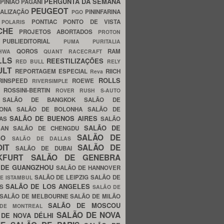
PERGUNTA DA SEMANA
PINIÃO
PAGANI
PEUGEOT
ALIZAÇÃO
PININFARINA
PGO
S
PONTIAC
PONTO DE VISTA
POLARIS
SCHE
PROJETOS ABORTADOS
PROTON
A
PUBLIEDITORIAL
PUMA
PURITALIA
QOROS
RAM
GHWA
QUANT
RACECRAFT
LLS
REESTILIZAÇÕES
RED BULL
RELY
ULT
REPORTAGEM ESPECIAL
RIICH
Reva
ROLLS
RINSPEED
ROEWE
RIVERSIMPLE
E
ROSSINI-BERTIN
ROVER
RUSH
S-AUTO
B
SALÃO DE BANGKOK
SALÃO DE
LONA
SALÃO DE BOLONHA
SALÃO DE
SALÃO DE BUENOS AIRES
LAS
SALÃO
SALÃO DE
SAN
SALÃO DE CHENGDU
SALÃO DE
AGO
SALÃO DE DALLAS
OIT
SALÃO DE
SALÃO DE DUBAI
NKFURT
SALÃO DE GENEBRA
 DE GUANGZHOU
SALÃO DE HANNOVER
SALÃO DE LEIPZIG
SALÃO DE
E ISTAMBUL
SALÃO DE LOS ANGELES
ES
SALÃO DE
SALÃO DE MELBOURNE
SALÃO DE MILÃO
SALÃO DE MOSCOU
 DE MONTREAL
SALÃO DE NOVA
 DE NOVA DÉLHI