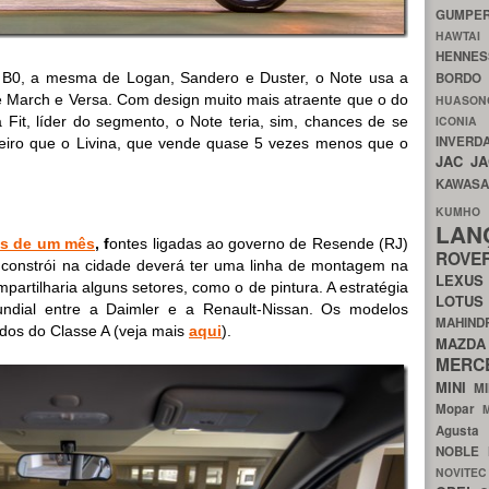
GUMP
HAWTA
HENNE
a B0, a mesma de Logan, Sandero e Duster, o Note usa a
BORDO
de March e Versa. Com design muito mais atraente que o do
HUASO
 Fit, líder do segmento, o Note teria, sim, chances de se
ICON
INVERD
leiro que o Livina, que vende quase 5 vezes menos que o
JAC
J
KAWAS
KU
LA
is de um mês
, f
ontes ligadas ao governo de Resende (RJ)
ROV
 constrói na cidade deverá ter uma linha de montagem na
LEXU
artilharia alguns setores, como o de pintura. A estratégia
LOTU
mundial entre a Daimler e a Renault-Nissan. Os modelos
MAHIN
ados do Classe A (veja mais
aqui
).
MA
MERC
MINI
M
Mopar
Agust
NOBLE
NOVITE