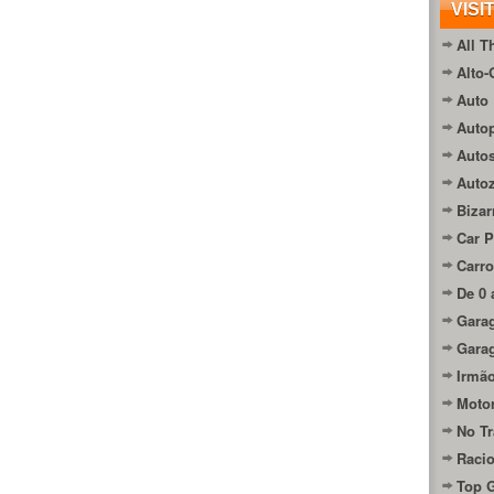
VISI
All T
Alto-
Auto 
Autop
Auto
Auto
Bizar
Car P
Carro
De 0 
Gara
Gara
Irmão
Moto
No Tr
Raci
Top 