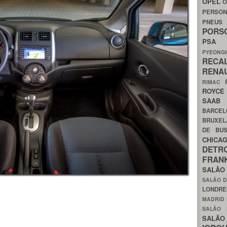
OPEL
O
PERSON
PNEU
POR
PS
PYEON
RECA
RENA
RIMAC
ROYC
SAA
BARCE
BRUXE
DE BU
CHIC
DETR
FRA
SALÃO
SALÃO D
LONDR
MADRID
SALÃO
SALÃO