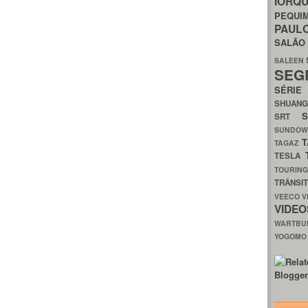
IORQ
PEQU
PAUL
SALÃ
SALEEN
SEG
SÉRI
SHUAN
SRT
SUNDO
T
TAGAZ
TESLA
TOURIN
TRÂNSI
VEECO
V
VIDE
WARTB
YOGOM