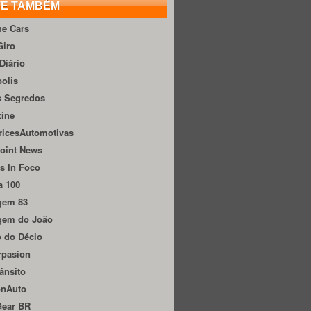
TE TAMBÉM
he Cars
Giro
Diário
olis
s Segredos
zine
ricesAutomotivas
oint News
s In Foco
a 100
gem 83
gem do João
 do Décio
rpasion
ânsito
onAuto
Gear BR