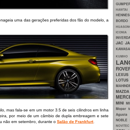
GUMP
HAWTA
HENNE
ageia uma das gerações preferidas dos fãs do modelo, a
BORDO
HUASO
ICON
INVERD
JAC
J
KAWAS
KU
LA
ROV
LEXU
LOTU
MAHIN
MA
MERC
MINI
M
Mopar
lo, mas fala-se em um motor 3.5 de seis cilindros em linha
Agust
seira, por meio de um câmbio de dupla embreagem e sete
NOBLE
u não em setembro, durante o
Salão de Frankfurt
.
NOVITE