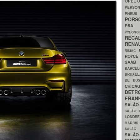
OPEL
O
PERSON
PNEU
POR
PS
PYEON
RECA
RENA
RIMAC
ROYC
SAA
BARCE
BRUXE
DE BU
CHIC
DETR
FRA
SALÃO
SALÃO D
LONDR
MADRID
SALÃO
SALÃO