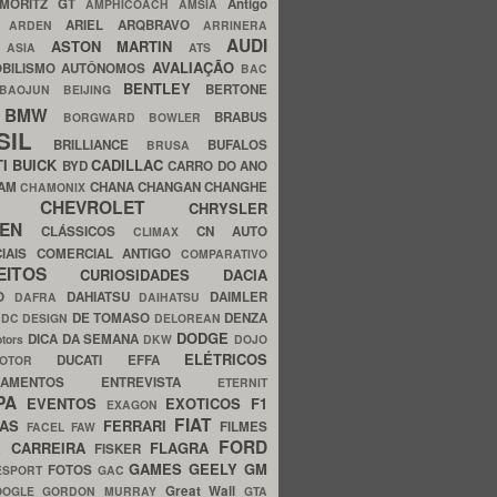
MORITZ GT
Antigo
AMPHICOACH
AMSIA
ARIEL
ARQBRAVO
A
ARDEN
ARRINERA
AUDI
ASTON MARTIN
O
ASIA
ATS
AVALIAÇÃO
BILISMO
AUTÔNOMOS
BAC
BENTLEY
BERTONE
BAOJUN
BEIJING
BMW
BRABUS
A
BORGWARD
BOWLER
SIL
BRILLIANCE
BUFALOS
BRUSA
TI
BUICK
CADILLAC
BYD
CARRO DO ANO
HAM
CHANA
CHANGAN
CHANGHE
CHAMONIX
CHEVROLET
ERY
CHRYSLER
ROEN
CLÁSSICOS
CN AUTO
CLIMAX
CIAIS
COMERCIAL ANTIGO
COMPARATIVO
CEITOS
CURIOSIDADES
DACIA
OO
DAHIATSU
DAIMLER
DAFRA
DAIHATSU
N
DE TOMASO
DENZA
DC DESIGN
DELOREAN
DODGE
DICA DA SEMANA
otors
DKW
DOJO
ELÉTRICOS
DUCATI
EFFA
MOTOR
ACAMENTOS
ENTREVISTA
ETERNIT
PA
EVENTOS
EXOTICOS
F1
EXAGON
FIAT
CAS
FERRARI
FILMES
FACEL
FAW
FORD
E CARREIRA
FLAGRA
FISKER
GAMES
GEELY
GM
FOTOS
ESPORT
GAC
Great Wall
OOGLE
GORDON MURRAY
GTA