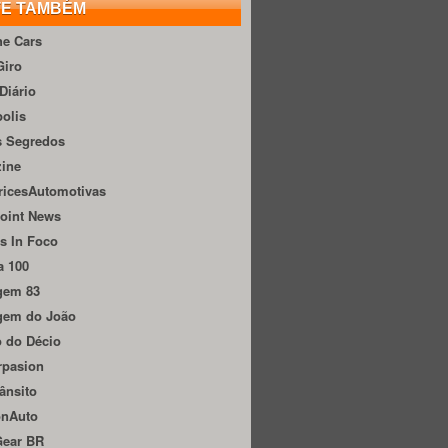
TE TAMBÉM
he Cars
Giro
Diário
olis
s Segredos
zine
ricesAutomotivas
oint News
s In Foco
a 100
gem 83
gem do João
 do Décio
rpasion
ânsito
onAuto
Gear BR