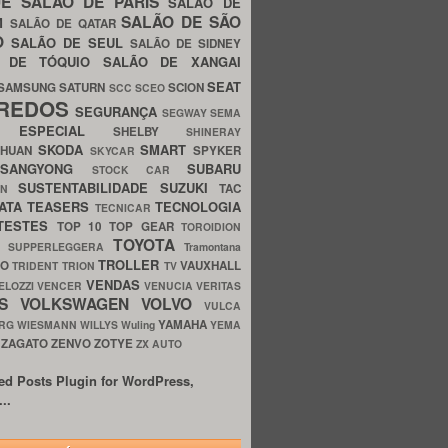
UE
SALÃO DE PARIS
SALÃO DE
SALÃO DE SÃO
IM
SALÃO DE QATAR
O
SALÃO DE SEUL
SALÃO DE SIDNEY
O DE TÓQUIO
SALÃO DE XANGAI
SEAT
SAMSUNG
SATURN
SCION
SCC
SCEO
REDOS
SEGURANÇA
SEGWAY
SEMA
E ESPECIAL
SHELBY
SHINERAY
SKODA
SMART
GHUAN
SPYKER
SKYCAR
SSANGYONG
SUBARU
STOCK CAR
SUSTENTABILIDADE
SUZUKI
TAC
WN
ATA
TEASERS
TECNOLOGIA
TECNICAR
TESTES
TOP 10
TOP GEAR
TOROIDION
TOYOTA
G SUPPERLEGGERA
Tramontana
TROLLER
TO
VAUXHALL
TRIDENT
TRION
TV
VENDAS
ELOZZI
VENCER
VENUCIA
VERITAS
OS
VOLKSWAGEN
VOLVO
VULCA
YAMAHA
URG
WIESMANN
WILLYS
Wuling
YEMA
ZAGATO
ZENVO
ZOTYE
O
ZX AUTO