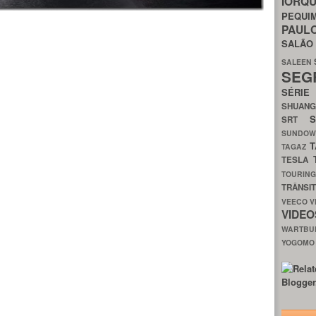
IORQ
PEQU
PAUL
SALÃ
SALEEN
SEG
SÉRI
SHUAN
SRT
SUNDO
T
TAGAZ
TESLA
TOURIN
TRÂNSI
VEECO
V
VIDE
WARTB
YOGOM