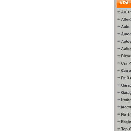
VISI
All T
Alto-
Auto 
Autop
Auto
Auto
Bizar
Car P
Carro
De 0 
Gara
Gara
Irmão
Moto
No Tr
Raci
Top 