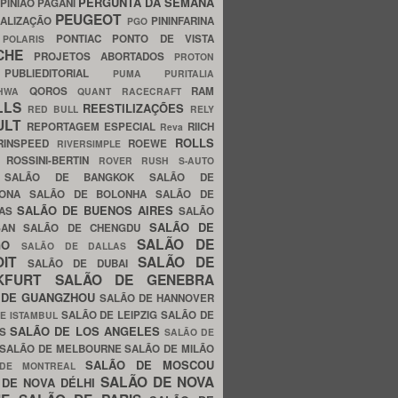
PERGUNTA DA SEMANA
PINIÃO
PAGANI
PEUGEOT
ALIZAÇÃO
PININFARINA
PGO
S
PONTIAC
PONTO DE VISTA
POLARIS
SCHE
PROJETOS ABORTADOS
PROTON
A
PUBLIEDITORIAL
PUMA
PURITALIA
QOROS
RAM
GHWA
QUANT
RACECRAFT
LLS
REESTILIZAÇÕES
RED BULL
RELY
ULT
REPORTAGEM ESPECIAL
RIICH
Reva
ROLLS
RINSPEED
ROEWE
RIVERSIMPLE
E
ROSSINI-BERTIN
ROVER
RUSH
S-AUTO
B
SALÃO DE BANGKOK
SALÃO DE
LONA
SALÃO DE BOLONHA
SALÃO DE
SALÃO DE BUENOS AIRES
LAS
SALÃO
SALÃO DE
SAN
SALÃO DE CHENGDU
SALÃO DE
AGO
SALÃO DE DALLAS
OIT
SALÃO DE
SALÃO DE DUBAI
NKFURT
SALÃO DE GENEBRA
 DE GUANGZHOU
SALÃO DE HANNOVER
SALÃO DE LEIPZIG
SALÃO DE
E ISTAMBUL
SALÃO DE LOS ANGELES
ES
SALÃO DE
SALÃO DE MELBOURNE
SALÃO DE MILÃO
SALÃO DE MOSCOU
 DE MONTREAL
SALÃO DE NOVA
 DE NOVA DÉLHI