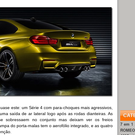
quase este: um Série 4 com para-choques mais agressivos,
a saída de ar lateral logo após as rodas dianteiras. As
CAT
e sobressaem no conjunto mas deixam ver os freios
7 em 1
ampa do porta-malas tem o aerofólio integrado, e as quatro
ROME
enção.