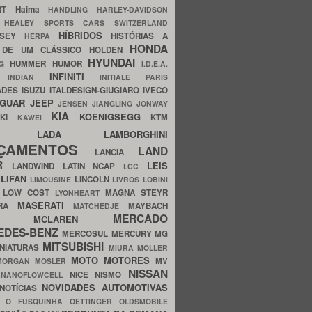
ERT
Haima
HANDLING
HARLEY-DAVIDSON
I
HEALEY SPORTS CARS SWITZERLAND
HÍBRIDOS
SSEY
HISTÓRIAS A
HERPA
HONDA
 DE UM CLÁSSICO
HOLDEN
HYUNDAI
HUMMER
HUMOR
NG
I.D.E.A.
INFINITI
IA
INDIAN
INITIALE PARIS
ADES
ISUZU
ITALDESIGN-GIUGIARO
IVECO
AGUAR
JEEP
JENSEN
JIANGLING
JONWAY
KIA
KOENIGSEGG
AKI
KTM
KAWEI
LADA
LAMBORGHINI
MHO
NÇAMENTOS
LAND
LANCIA
ER
LEIS
LANDWIND
LATIN NCAP
LCC
S
LIFAN
LINCOLN
LIMOUSINE
LIVROS
LOBINI
S
LOW COST
MAGNA STEYR
LYONHEART
MASERATI
DRA
MAYBACH
MATCHEDJE
MERCADO
ZDA
MCLAREN
EDES-BENZ
MERCOSUL
MERCURY
MG
MITSUBISHI
INIATURAS
MIURA
MOLLER
MOTO
MOTORES
MV
MORGAN
MOSLER
NISSAN
a
NICE
NISMO
NANOFLOWCELL
NOVIDADES AUTOMOTIVAS
NOTÍCIAS
C
O FUSQUINHA
OETTINGER
OLDSMOBILE