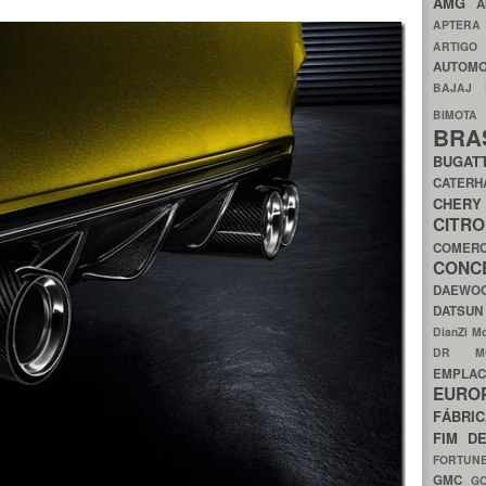
AMG
A
APTER
ARTIG
AUTOMO
BAJAJ
BIMOT
BRA
BUGAT
CATER
CH
CIT
COMER
CON
DAEW
DATSU
DianZi M
DR 
EMPL
EURO
FÁBRI
FIM D
FORTUN
GMC
G